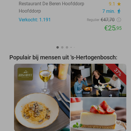
Restaurant De Beren Hoofddorp
9.1
star
Hoofddorp
7 min.
directions_walk
Verkocht: 1.191
€47
,70
Regulier
€25
,95
Populair bij mensen uit 's-Hertogenbosch:
37%
favorite_border