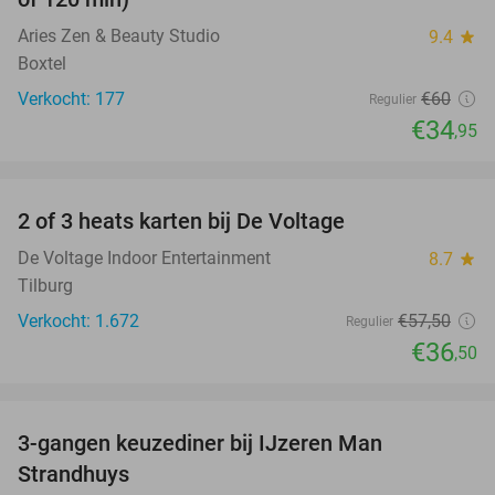
Aries Zen & Beauty Studio
9.4
star
Boxtel
Verkocht: 177
€60
Regulier
€34
,95
favorite_border
2 of 3 heats karten bij De Voltage
37%
De Voltage Indoor Entertainment
8.7
star
Tilburg
Verkocht: 1.672
€57
,50
Regulier
€36
,50
favorite_border
3-gangen keuzediner bij IJzeren Man
29%
Strandhuys