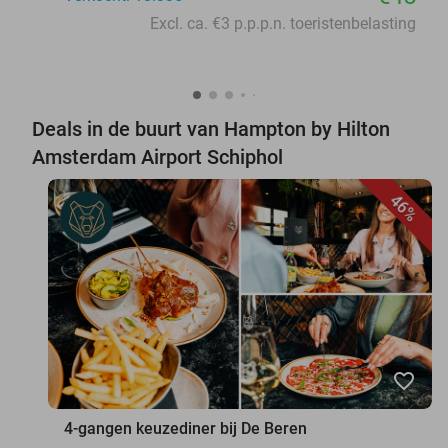
Excl. ca. €3 p.p.p.n. toeristenbelasting
Deals in de buurt van Hampton by Hilton
Amsterdam Airport Schiphol
46%
favorite_border
4-gangen keuzediner bij De Beren