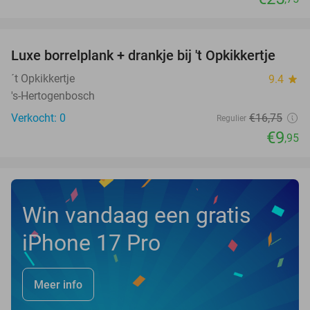
favorite_border
Luxe borrelplank + drankje bij 't Opkikkertje
41%
NEW
TODAY
´t Opkikkertje
9.4
star
's-Hertogenbosch
Verkocht: 0
€16
,75
Regulier
€9
,95
Win vandaag een gratis
iPhone 17 Pro
Meer info