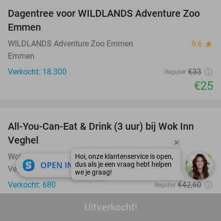
Dagentree voor WILDLANDS Adventure Zoo
24%
Emmen
WILDLANDS Adventure Zoo Emmen
9.6
star
Emmen
Verkocht: 18.300
€33
Regulier
€25
favorite_border
All-You-Can-Eat & Drink (3 uur) bij Wok Inn
24%
Veghel
Wok Inn Veghel
9.2
star
close
OPEN IN APP
Veghel
Verkocht: 680
€42
,60
Regulier
€32
,50
Uitverkocht!
favorite_border