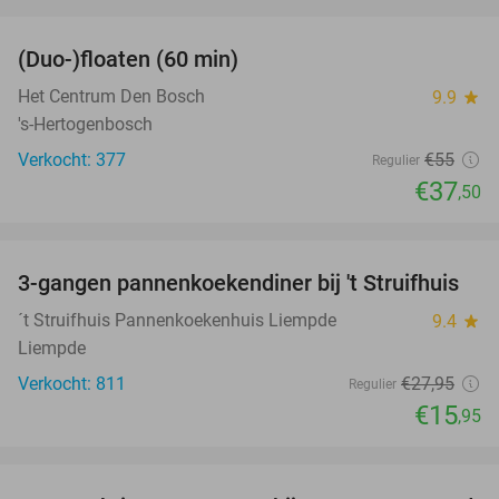
favorite_border
(Duo-)floaten (60 min)
32%
Het Centrum Den Bosch
9.9
star
's-Hertogenbosch
Verkocht: 377
€55
Regulier
€37
,50
favorite_border
3-gangen pannenkoekendiner bij 't Struifhuis
43%
´t Struifhuis Pannenkoekenhuis Liempde
9.4
star
Liempde
Verkocht: 811
€27
,95
Regulier
€15
,95
favorite_border