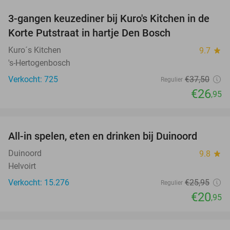
3-gangen keuzediner bij Kuro's Kitchen in de
28%
Korte Putstraat in hartje Den Bosch
Kuro´s Kitchen
9.7
star
's-Hertogenbosch
Verkocht: 725
€37
,50
Regulier
€26
,95
favorite_border
All-in spelen, eten en drinken bij Duinoord
19%
Duinoord
9.8
star
Helvoirt
Verkocht: 15.276
€25
,95
Regulier
€20
,95
favorite_border