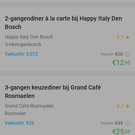
favorite_border
2-gangendiner à la carte bij Happy Italy Den
35%
Bosch
Happy Italy Den Bosch
8.5
star
's-Hertogenbosch
Verkocht: 3.072
€20
Regulier
€12
,95
favorite_border
3-gangen keuzediner bij Grand Café
26%
Rosmaelen
Grand Café Rosmaelen
9.7
star
Rosmalen
Verkocht: 926
€35
Regulier
€25
,95