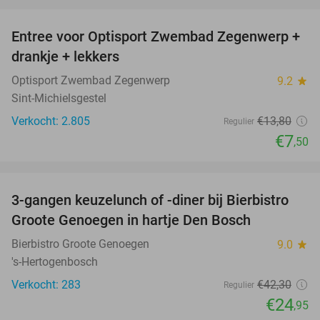
favorite_border
Entree voor Optisport Zwembad Zegenwerp +
46%
drankje + lekkers
Optisport Zwembad Zegenwerp
9.2
star
Sint-Michielsgestel
Verkocht: 2.805
€13
,80
Regulier
€7
,50
favorite_border
3-gangen keuzelunch of -diner bij Bierbistro
41%
Groote Genoegen in hartje Den Bosch
Bierbistro Groote Genoegen
9.0
star
's-Hertogenbosch
Verkocht: 283
€42
,30
Regulier
€24
,95