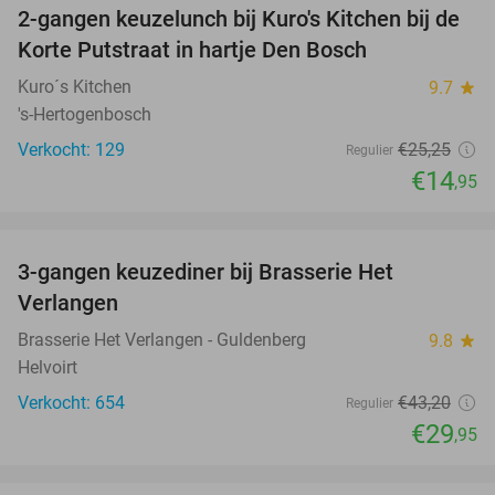
2-gangen keuzelunch bij Kuro's Kitchen bij de
41%
Korte Putstraat in hartje Den Bosch
Kuro´s Kitchen
9.7
star
's-Hertogenbosch
Verkocht: 129
€25
,25
Regulier
€14
,95
favorite_border
3-gangen keuzediner bij Brasserie Het
31%
Verlangen
Brasserie Het Verlangen - Guldenberg
9.8
star
Helvoirt
Verkocht: 654
€43
,20
Regulier
€29
,95