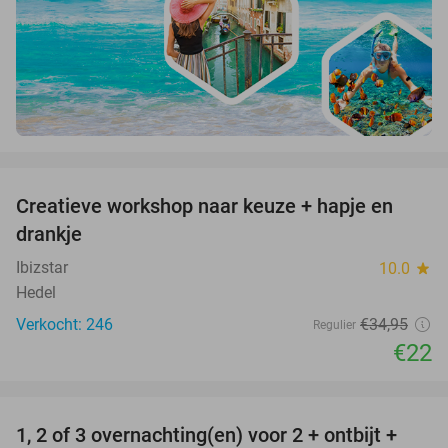
favorite_border
Creatieve workshop naar keuze + hapje en
37%
drankje
Ibizstar
10.0
star
Hedel
Verkocht: 246
€34
,95
Regulier
€22
favorite_border
1, 2 of 3 overnachting(en) voor 2 + ontbijt +
32%