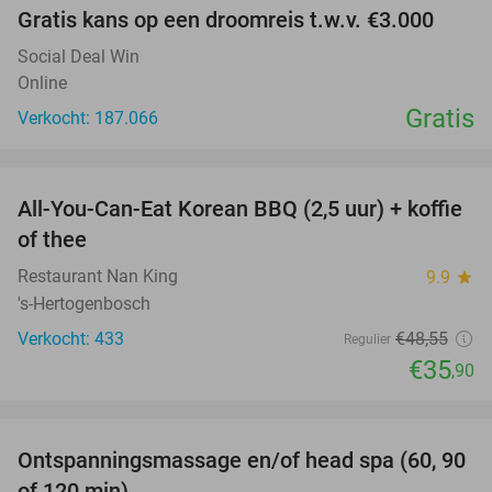
Gratis kans op een droomreis t.w.v. €3.000
Social Deal Win
Online
Gratis
Verkocht: 187.066
favorite_border
All-You-Can-Eat Korean BBQ (2,5 uur) + koffie
26%
of thee
Restaurant Nan King
9.9
star
's-Hertogenbosch
Verkocht: 433
€48
,55
Regulier
€35
,90
favorite_border
Ontspanningsmassage en/of head spa (60, 90
42%
of 120 min)