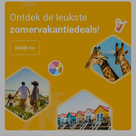
Ontdek de leukste
zomervakantiedeals
!
Bekijk nu