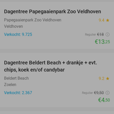
Dagentree Papegaaienpark Zoo Veldhoven
26%
Papegaaienpark Zoo Veldhoven
9.4
star
Veldhoven
Verkocht: 9.725
€18
Regulier
€13
,25
favorite_border
Dagentree Beldert Beach + drankje + evt.
53%
chips, koek en/of candybar
Beldert Beach
9.2
star
Zoelen
Verkocht: 2.367
€9
,50
Regulier
€4
,50
favorite_border