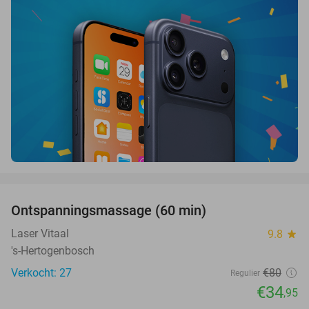
favorite_border
Ontspanningsmassage (60 min)
56%
Laser Vitaal
9.8
star
's-Hertogenbosch
Verkocht: 27
€80
Regulier
€34
,95