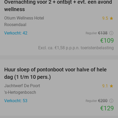
Overnachting voor 2 + ontbijt + evt. een avond
21%
wellness
Otium Wellness Hotel
9.5
star
Roosendaal
Verkocht: 42
€138
Regulier
€109
Excl. ca. €1,58 p.p.p.n. toeristenbelasting
favorite_border
Huur sloep of pontonboot voor halve of hele
36%
dag (1 t/m 10 pers.)
Jachtwerf De Poort
9.1
star
's-Hertogenbosch
Verkocht: 53
€200
Regulier
€129
favorite_border