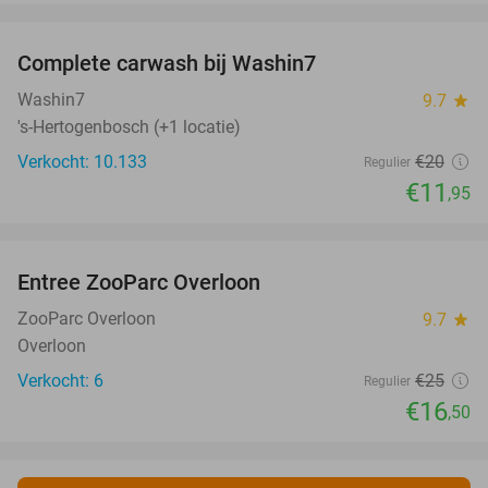
favorite_border
Complete carwash bij Washin7
40%
Washin7
9.7
star
's-Hertogenbosch (+1 locatie)
Verkocht: 10.133
€20
Regulier
€11
,95
favorite_border
Entree ZooParc Overloon
34%
NEW
TODAY
ZooParc Overloon
9.7
star
Overloon
Verkocht: 6
€25
Regulier
€16
,50