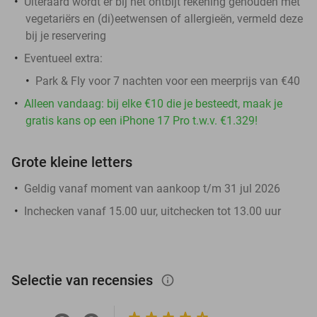
Uiteraard wordt er bij het ontbijt rekening gehouden met
vegetariërs en (di)eetwensen of allergieën, vermeld deze
bij je reservering
Eventueel extra:
Park & Fly voor 7 nachten voor een meerprijs van €40
Alleen vandaag: bij elke €10 die je besteedt, maak je
gratis kans op een iPhone 17 Pro t.w.v. €1.329!
Grote kleine letters
Geldig vanaf moment van aankoop t/m 31 jul 2026
Inchecken vanaf 15.00 uur, uitchecken tot 13.00 uur
Selectie van recensies
info_outlined