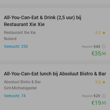
favorite_border
All-You-Can-Eat & Drink (2,5 uur) bij
17%
Restaurant Xie Xie
Restaurant Xie Xie
9.0
star
Nuland
Verkocht: 250
€43
Regulier
€35
,90
favorite_border
All-You-Can-Eat lunch bij Absoluut Bistro & Bar
31%
Absoluut Bistro & Bar
9.8
star
Sint-Michielsgestel
Verkocht: 74
€29
Regulier
€19
,95