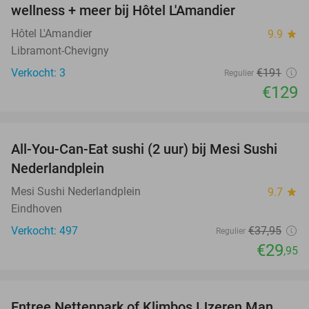
NEW
wellness + meer bij Hôtel L'Amandier
TODAY
Hôtel L'Amandier
9.9
star
Libramont-Chevigny
Verkocht: 3
€191
Regulier
€129
favorite_border
All-You-Can-Eat sushi (2 uur) bij Mesi Sushi
21%
Nederlandplein
Mesi Sushi Nederlandplein
9.7
star
Eindhoven
Verkocht: 497
€37
,95
Regulier
€29
,95
favorite_border
Entree Nettenpark of Klimbos IJzeren Man