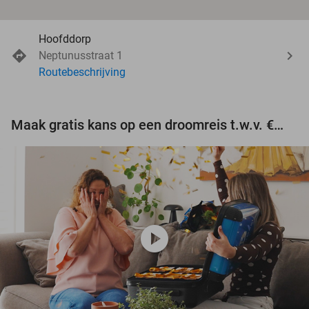
Hoofddorp
Neptunusstraat 1
Routebeschrijving
Maak gratis kans op een droomreis t.w.v. €3.000!
play_circle