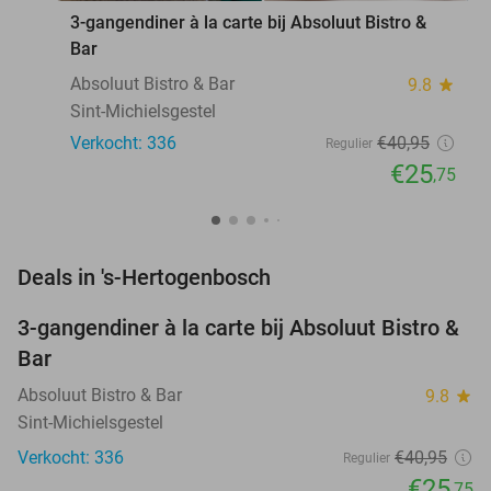
3-gangendiner à la carte bij Absoluut Bistro &
Bar
Absoluut Bistro & Bar
9.8
star
Sint-Michielsgestel
Verkocht: 336
€40
,95
Regulier
€25
,75
favorite_border
Deals in 's-Hertogenbosch
3-gangendiner à la carte bij Absoluut Bistro &
37%
Bar
Absoluut Bistro & Bar
9.8
star
Sint-Michielsgestel
Verkocht: 336
€40
,95
Regulier
€25
,75