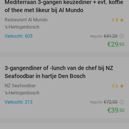
Mediterraan 3-gangen keuzediner + evt. koffie
27%
of thee met likeur bij Al Mundo
Restaurant Al Mundo
9.8
star
's-Hertogenbosch
Verkocht: 605
€41
,20
Regulier
€29
,95
favorite_border
3-gangendiner of -lunch van de chef bij NZ
46%
Seafoodbar in hartje Den Bosch
NZ Seafoodbar
9.6
star
's-Hertogenbosch
Verkocht: 213
€72
,50
Regulier
€39
,50
favorite_border