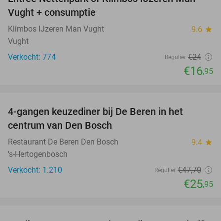
29%
Vught + consumptie
Klimbos IJzeren Man Vught
9.6
star
Vught
Verkocht: 774
€24
Regulier
€16
,95
favorite_border
4-gangen keuzediner bij De Beren in het
46%
centrum van Den Bosch
Restaurant De Beren Den Bosch
9.4
star
's-Hertogenbosch
Verkocht: 1.210
€47
,70
Regulier
€25
,95
favorite_border