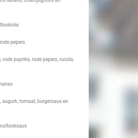
lami Milano, champignons en
lookolie
rode pepers
 rode paprika, rode pepers, rucola,
ananas
, augurk, tomaat, burgersaus en
knoflooksaus