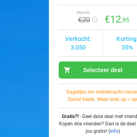
Regulier
€12
€20
,95
Verkocht:
Korting
3.050
35%
shopping_cart
Selecteer deal
navi
Dagelijks om middernacht nieuw
Social Deals. Wees snel, op = op
Gratis?!
- Deel deze deal met vrien
Kopen drie vrienden? Dan is de deal
jou gratis! (
info
)