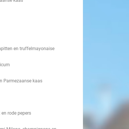
zaanse kaas
pitten en truffelmayonaise
licum
 en Parmezaanse kaas
 en rode pepers