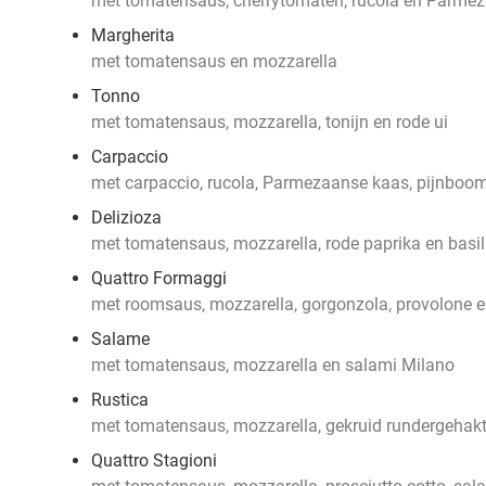
met tomatensaus, cherrytomaten, rucola en Parme
Margherita
met tomatensaus en mozzarella
Tonno
met tomatensaus, mozzarella, tonijn en rode ui
Carpaccio
met carpaccio, rucola, Parmezaanse kaas, pijnboom
Delizioza
met tomatensaus, mozzarella, rode paprika en basi
Quattro Formaggi
met roomsaus, mozzarella, gorgonzola, provolone
Salame
met tomatensaus, mozzarella en salami Milano
Rustica
met tomatensaus, mozzarella, gekruid rundergehakt
Quattro Stagioni