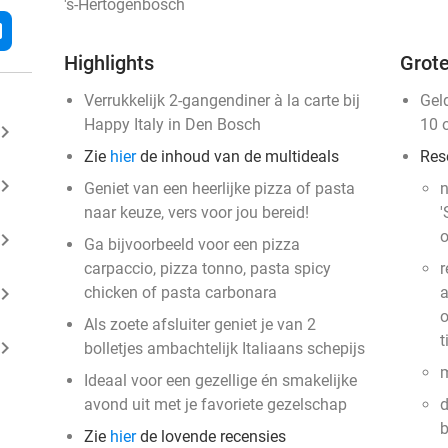
's-Hertogenbosch
l
Highlights
Grote
Verrukkelijk 2-gangendiner à la carte bij
Gel
Happy Italy in Den Bosch
10 
ard_arrow_right
Zie
hier
de inhoud van de multideals
Res
ard_arrow_right
Geniet van een heerlijke pizza of pasta
n
naar keuze, vers voor jou bereid!
'
o
ard_arrow_right
Ga bijvoorbeeld voor een pizza
carpaccio, pizza tonno, pasta spicy
r
ard_arrow_right
chicken of pasta carbonara
a
o
Als zoete afsluiter geniet je van 2
t
ard_arrow_right
bolletjes ambachtelijk Italiaans schepijs
m
Ideaal voor een gezellige én smakelijke
avond uit met je favoriete gezelschap
d
b
Zie
hier
de lovende recensies