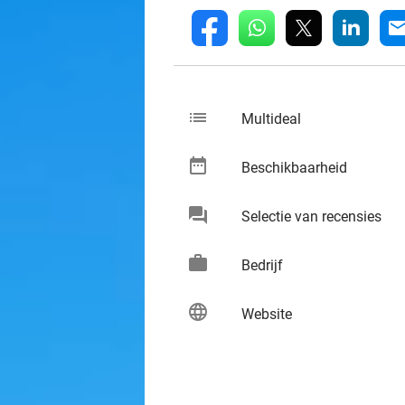
whatsapp
linkedin
fb
mai
list
keybo
Multideal
date_range
keybo
Beschikbaarheid
chat
keybo
Selectie van recensies
work
keybo
Bedrijf
language
keybo
Website