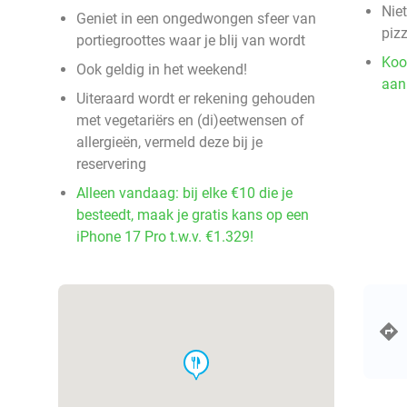
Nie
Geniet in een ongedwongen sfeer van
pizz
portiegroottes waar je blij van wordt
Koo
Ook geldig in het weekend!
aan
Uiteraard wordt er rekening gehouden
met vegetariërs en (di)eetwensen of
allergieën, vermeld deze bij je
reservering
Alleen vandaag: bij elke €10 die je
besteedt, maak je gratis kans op een
iPhone 17 Pro t.w.v. €1.329!
food