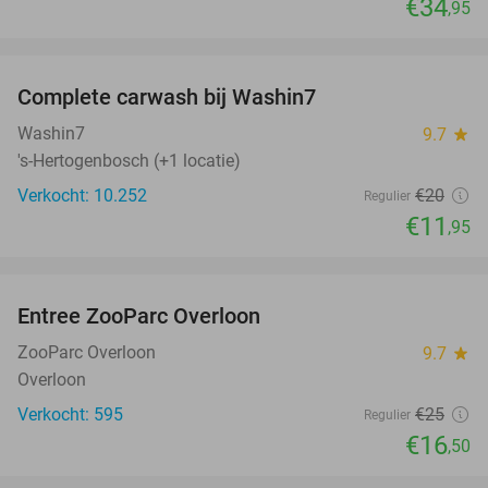
€34
,95
favorite_border
Complete carwash bij Washin7
40%
Washin7
9.7
star
's-Hertogenbosch (+1 locatie)
Verkocht: 10.252
€20
Regulier
€11
,95
favorite_border
Entree ZooParc Overloon
34%
NEW
TODAY
ZooParc Overloon
9.7
star
Overloon
Verkocht: 595
€25
Regulier
€16
,50