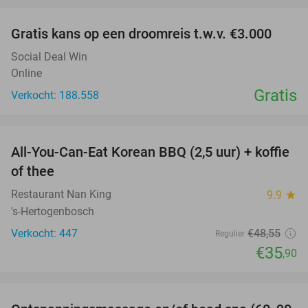
Gratis kans op een droomreis t.w.v. €3.000
Social Deal Win
Online
Gratis
Verkocht: 188.558
favorite_border
All-You-Can-Eat Korean BBQ (2,5 uur) + koffie
26%
of thee
Restaurant Nan King
9.9
star
's-Hertogenbosch
Verkocht: 447
€48
,55
Regulier
€35
,90
favorite_border