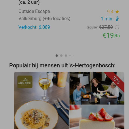
(ca. 2 uur)
Outside Escape
9.4
star
Valkenburg (+46 locaties)
1 min.
directions_walk
Verkocht: 6.089
€27
,50
Regulier
€19
,95
Populair bij mensen uit 's-Hertogenbosch:
37%