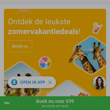
Ontdek de leukste
zomervakantiedeals
!
Bekijk nu
close
OPEN IN APP
Boek nu voor €99
hotel
shopping_cart
Boek nu
navigate_next
per kamer, per nacht