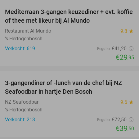
Mediterraan 3-gangen keuzediner + evt. koffie
27%
of thee met likeur bij Al Mundo
Restaurant Al Mundo
9.8
star
's-Hertogenbosch
Verkocht: 619
€41
,20
Regulier
€29
,95
favorite_border
3-gangendiner of -lunch van de chef bij NZ
46%
Seafoodbar in hartje Den Bosch
NZ Seafoodbar
9.6
star
's-Hertogenbosch
Verkocht: 213
€72
,50
Regulier
€39
,50
favorite_border