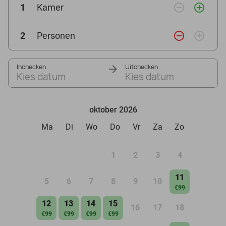
remove_circle_outline
add_circle_outline
1
Kamer
remove_circle_outline
add_circle_outline
2
Personen
Inchecken
Uitchecken
Kies datum
Kies datum
oktober 2026
Ma
Di
Wo
Do
Vr
Za
Zo
1
2
3
4
11
5
6
7
8
9
10
€99
12
13
14
15
16
17
18
€99
€99
€99
€99