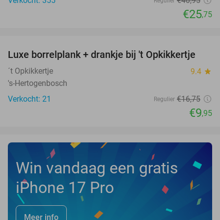
Verkocht: 355
€40
,95
Regulier
€25
,75
favorite_border
Luxe borrelplank + drankje bij 't Opkikkertje
41%
NEW
TODAY
´t Opkikkertje
9.4
star
's-Hertogenbosch
Verkocht: 21
€16
,75
Regulier
€9
,95
Win vandaag een gratis
iPhone 17 Pro
Meer info