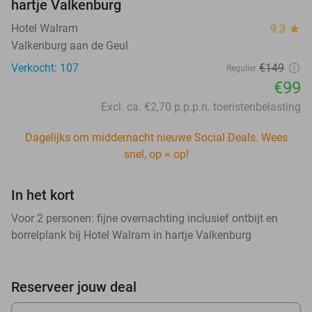
hartje Valkenburg
Hotel Walram
9.3
star
Valkenburg aan de Geul
Verkocht: 107
€149
Regulier
€99
Excl. ca. €2,70 p.p.p.n. toeristenbelasting
Dagelijks om middernacht nieuwe Social Deals. Wees
snel, op = op!
In het kort
Voor 2 personen: fijne overnachting inclusief ontbijt en
borrelplank bij Hotel Walram in hartje Valkenburg
Reserveer jouw deal