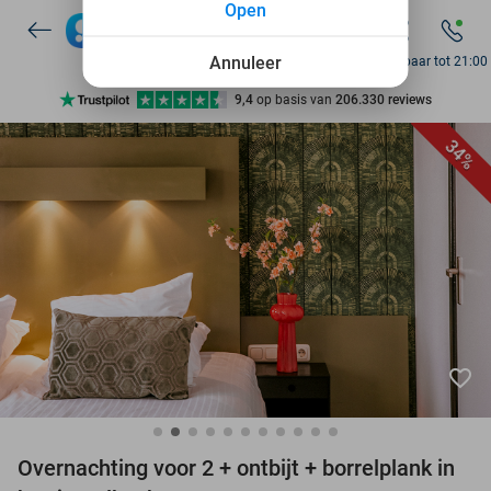
Open
7 dagen per week beschikbaar
10+ miljoen leden
Annuleer
Bereikbaar tot 21:00
9,4
op basis van
206.330 reviews
Ontdek 15.000+ deals
34%
7 dagen per week beschikbaar
10+ miljoen leden
favorite_border
Overnachting voor 2 + ontbijt + borrelplank in