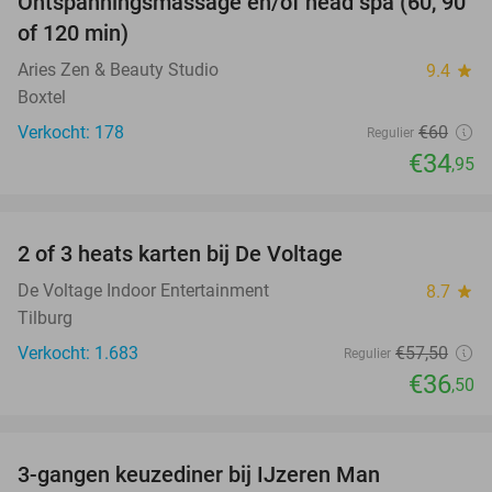
Ontspanningsmassage en/of head spa (60, 90
42%
of 120 min)
Aries Zen & Beauty Studio
9.4
star
Boxtel
Verkocht: 178
€60
Regulier
€34
,95
favorite_border
2 of 3 heats karten bij De Voltage
37%
De Voltage Indoor Entertainment
8.7
star
Tilburg
Verkocht: 1.683
€57
,50
Regulier
€36
,50
favorite_border
3-gangen keuzediner bij IJzeren Man
29%