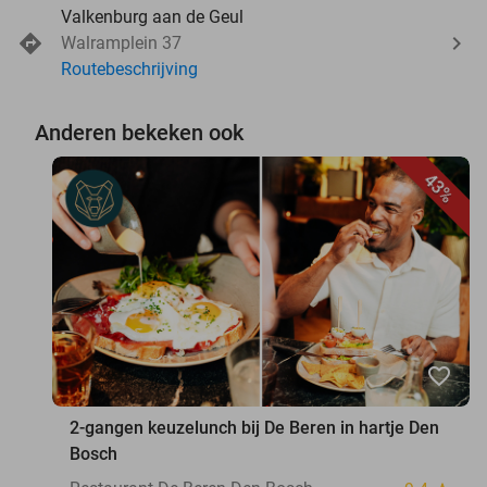
Valkenburg aan de Geul
Walramplein 37
Routebeschrijving
Anderen bekeken ook
43%
favorite_border
2-gangen keuzelunch bij De Beren in hartje Den
Bosch