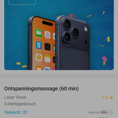
favorite_border
Ontspanningsmassage (60 min)
56%
Laser Vitaal
9.8
star
's-Hertogenbosch
Verkocht: 32
€80
Regulier