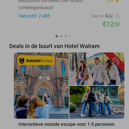
Restaurant De Beren Den Bosch
9.4
star
's-Hertogenbosch
Verkocht: 2.485
€22
Regulier
€12
,50
Deals in de buurt van Hotel Walram
27%
favorite_border
Interactieve outside escape voor 1-5 personen