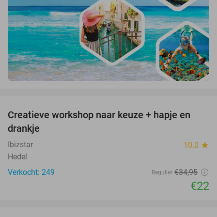
favorite_border
Creatieve workshop naar keuze + hapje en
37%
drankje
Ibizstar
10.0
star
Hedel
Verkocht: 249
€34
,95
Regulier
€22
favorite_border