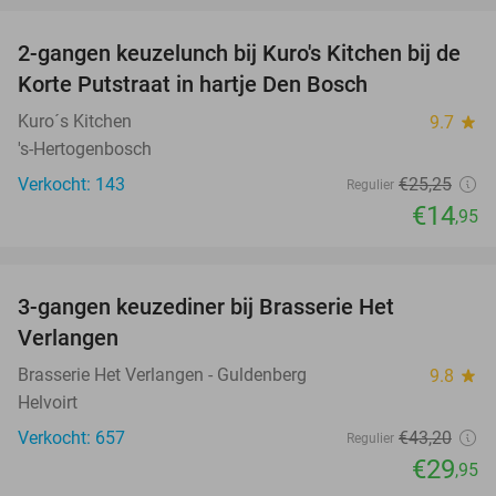
2-gangen keuzelunch bij Kuro's Kitchen bij de
41%
Korte Putstraat in hartje Den Bosch
Kuro´s Kitchen
9.7
star
's-Hertogenbosch
Verkocht: 143
€25
,25
Regulier
€14
,95
favorite_border
3-gangen keuzediner bij Brasserie Het
31%
Verlangen
Brasserie Het Verlangen - Guldenberg
9.8
star
Helvoirt
Verkocht: 657
€43
,20
Regulier
€29
,95