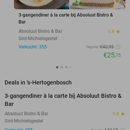
favorite_border
3-gangendiner à la carte bij Absoluut Bistro &
Bar
Absoluut Bistro & Bar
9.8
star
Sint-Michielsgestel
Verkocht: 355
€40
,95
Regulier
€25
,75
favorite_border
Deals in 's-Hertogenbosch
3-gangendiner à la carte bij Absoluut Bistro &
37%
Bar
Absoluut Bistro & Bar
9.8
star
Sint-Michielsgestel