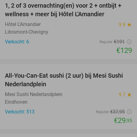
1, 2 of 3 overnachting(en) voor 2 + ontbijt +
32%
NEW
wellness + meer bij Hôtel L'Amandier
TODAY
Hôtel L'Amandier
9.9
star
Libramont-Chevigny
Verkocht: 6
€191
Regulier
€129
favorite_border
All-You-Can-Eat sushi (2 uur) bij Mesi Sushi
21%
Nederlandplein
Mesi Sushi Nederlandplein
9.7
star
Eindhoven
Verkocht: 513
€37
,95
Regulier
€29
,95
favorite_border