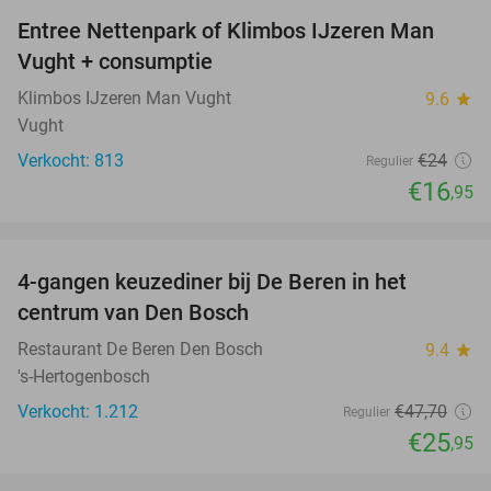
Entree Nettenpark of Klimbos IJzeren Man
29%
Vught + consumptie
Klimbos IJzeren Man Vught
9.6
star
Vught
Verkocht: 813
€24
Regulier
€16
,95
favorite_border
4-gangen keuzediner bij De Beren in het
46%
centrum van Den Bosch
Restaurant De Beren Den Bosch
9.4
star
's-Hertogenbosch
Verkocht: 1.212
€47
,70
Regulier
€25
,95
favorite_border