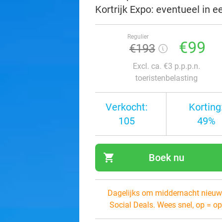
Kortrijk Expo: eventueel in 
Regulier
€99
€193
Excl. ca. €3 p.p.p.n.
toeristenbelasting
Verkocht:
Korting
105
49%
shopping_cart
Boek nu
navi
Dagelijks om middernacht nieuw
Social Deals. Wees snel, op = op