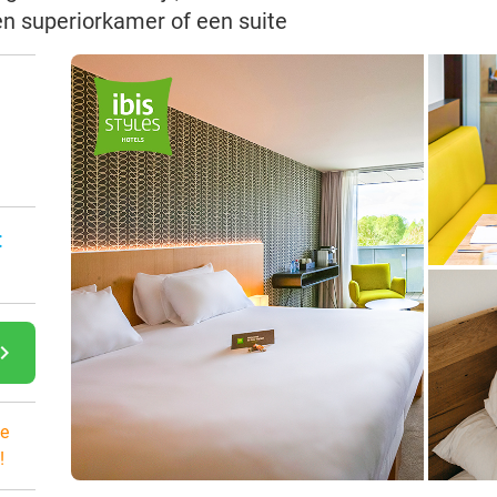
een superiorkamer of een suite
:
gate_next
e
!