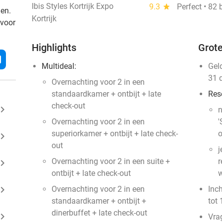
Ibis Styles Kortrijk Expo
9.3
star
Perfect • 82
den.
Kortrijk
 voor
Highlights
Grote
l
Multideal:
Gel
31 
Overnachting voor 2 in een
standaardkamer + ontbijt + late
Res
check-out
ard_arrow_right
n
Overnachting voor 2 in een
'
superiorkamer + ontbijt + late check-
o
ard_arrow_right
out
j
Overnachting voor 2 in een suite +
r
ard_arrow_right
ontbijt + late check-out
w
ard_arrow_right
Overnachting voor 2 in een
Inc
standaardkamer + ontbijt +
tot 
dinerbuffet + late check-out
ard_arrow_right
Vra