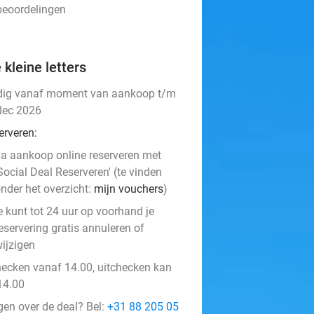
 beoordelingen
 kleine letters
dig vanaf moment van aankoop t/m
dec 2026
erveren:
a aankoop online reserveren met
Social Deal Reserveren' (te vinden
nder het overzicht:
mijn vouchers
)
e kunt tot 24 uur op voorhand je
eservering gratis annuleren of
ijzigen
hecken vanaf 14.00, uitchecken kan
14.00
gen over de deal? Bel:
+31 88 205 05