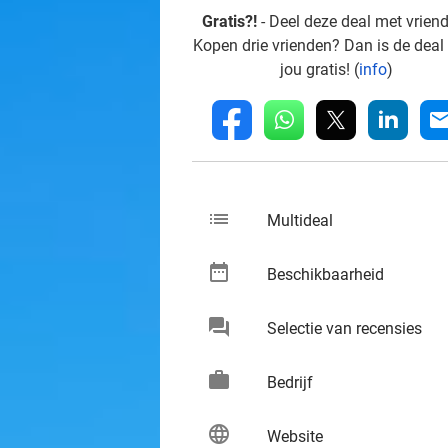
Gratis?!
- Deel deze deal met vrien
Kopen drie vrienden? Dan is de deal
jou gratis! (
info
)
whatsapp
linkedin
fb
mai
list
keybo
Multideal
date_range
keybo
Beschikbaarheid
chat
keybo
Selectie van recensies
work
keybo
Bedrijf
language
keybo
Website