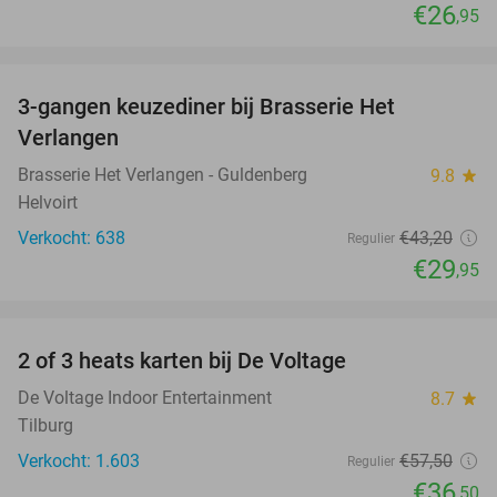
€26
,95
favorite_border
3-gangen keuzediner bij Brasserie Het
31%
Verlangen
Brasserie Het Verlangen - Guldenberg
9.8
star
Helvoirt
Verkocht: 638
€43
,20
Regulier
€29
,95
favorite_border
2 of 3 heats karten bij De Voltage
37%
De Voltage Indoor Entertainment
8.7
star
Tilburg
Verkocht: 1.603
€57
,50
Regulier
€36
,50