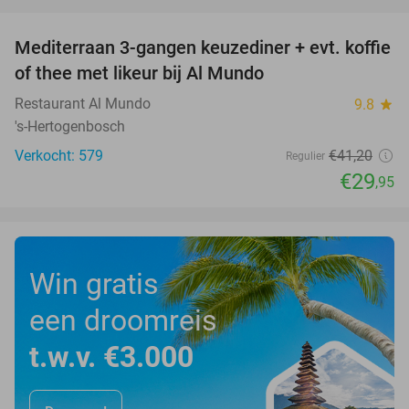
favorite_border
Mediterraan 3-gangen keuzediner + evt. koffie
27%
of thee met likeur bij Al Mundo
Restaurant Al Mundo
9.8
star
's-Hertogenbosch
Verkocht: 579
€41
,20
Regulier
€29
,95
Win gratis
een droomreis
t.w.v. €3.000