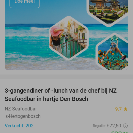
Doe mee!
favorite_border
3-gangendiner of -lunch van de chef bij NZ
46%
Seafoodbar in hartje Den Bosch
NZ Seafoodbar
9.7
star
's-Hertogenbosch
Verkocht: 202
€72
,50
Regulier