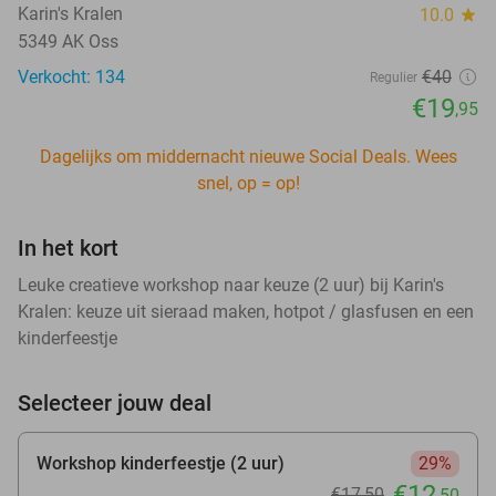
Karin's Kralen
10.0
star
5349 AK Oss
Verkocht: 134
€40
Regulier
€19
,95
Dagelijks om middernacht nieuwe Social Deals. Wees
snel, op = op!
In het kort
Leuke creatieve workshop naar keuze (2 uur) bij Karin's
Kralen: keuze uit sieraad maken, hotpot / glasfusen en een
kinderfeestje
Selecteer jouw deal
Workshop kinderfeestje (2 uur)
29%
€12
€17
,50
,50