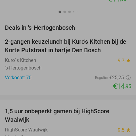
favorite_border
Deals in 's-Hertogenbosch
2-gangen keuzelunch bij Kuro's Kitchen bij de
41%
NEW
Korte Putstraat in hartje Den Bosch
TODAY
Kuro´s Kitchen
9.7
star
's-Hertogenbosch
Verkocht: 70
€25
,25
Regulier
€14
,95
favorite_border
1,5 uur onbeperkt gamen bij HighScore
33%
NEW
Waalwijk
TODAY
HighScore Waalwijk
9.5
star