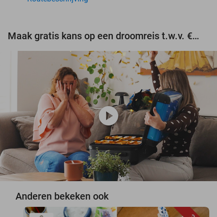
Maak gratis kans op een droomreis t.w.v. €3.000!
play_circle
Anderen bekeken ook