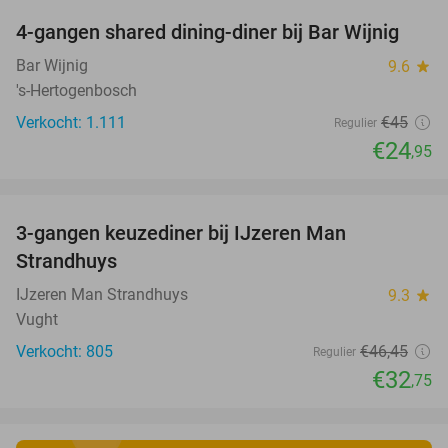
4-gangen shared dining-diner bij Bar Wijnig
45%
Bar Wijnig
9.6
star
's-Hertogenbosch
Verkocht: 1.111
€45
Regulier
€24
,95
favorite_border
3-gangen keuzediner bij IJzeren Man
29%
Strandhuys
IJzeren Man Strandhuys
9.3
star
Vught
Verkocht: 805
€46
,45
Regulier
€32
,75