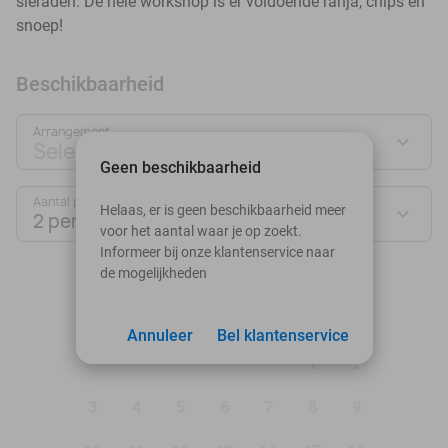
sieraden. De hele workshop is er voldoende ranja, chips en
snoep!
Beschikbaarheid
Arrangement
Selecteer jouw deal
Geen beschikbaarheid
Aantal personen:
Helaas, er is geen beschikbaarheid meer
2 personen
voor het aantal waar je op zoekt.
Informeer bij onze klantenservice naar
de mogelijkheden
augustus 2026
Ma
Di
Wo
Do
Vr
Za
Zo
Annuleer
Bel klantenservice
1
2
3
4
5
6
7
8
9