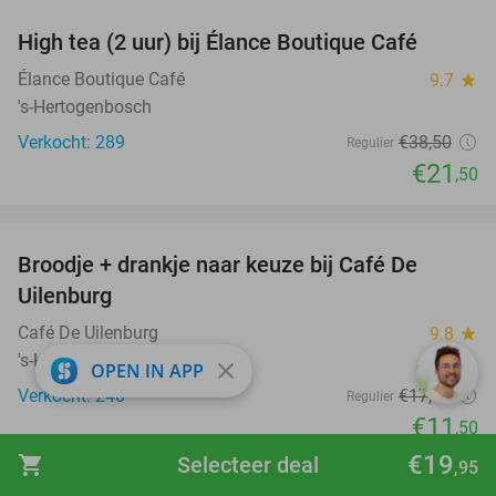
High tea (2 uur) bij Élance Boutique Café
44%
Élance Boutique Café
9.7
star
's-Hertogenbosch
Verkocht: 289
€38
,50
Regulier
€21
,50
favorite_border
Broodje + drankje naar keuze bij Café De
34%
Uilenburg
Café De Uilenburg
9.8
star
's-Hertogenbosch
close
OPEN IN APP
Verkocht: 240
€17
,45
Regulier
€11
,50
favorite_border
€19
shopping_cart
Selecteer deal
,95