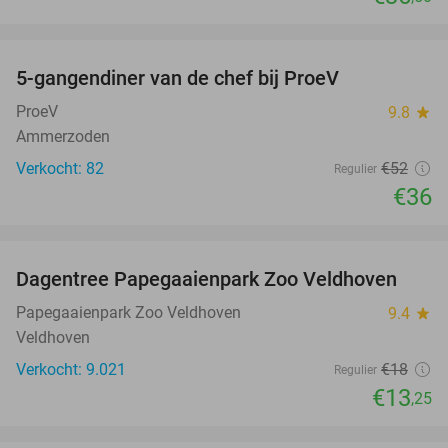
favorite_border
5-gangendiner van de chef bij ProeV
31%
ProeV
9.8
star
Ammerzoden
Verkocht: 82
€52
Regulier
€36
favorite_border
Dagentree Papegaaienpark Zoo Veldhoven
26%
Papegaaienpark Zoo Veldhoven
9.4
star
Veldhoven
Verkocht: 9.021
€18
Regulier
€13
,25
favorite_border