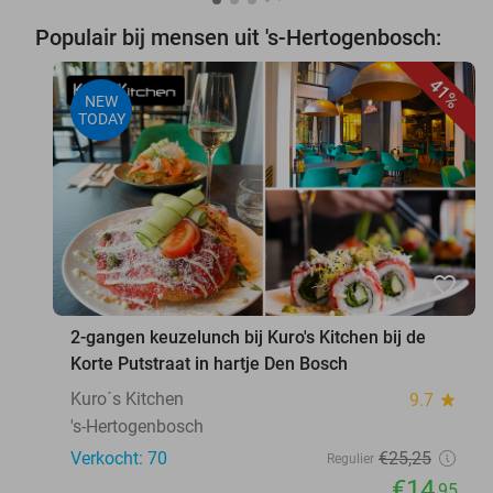
Populair bij mensen uit 's-Hertogenbosch:
41%
NEW
TODAY
favorite_border
2-gangen keuzelunch bij Kuro's Kitchen bij de
Korte Putstraat in hartje Den Bosch
Kuro´s Kitchen
9.7
star
's-Hertogenbosch
Verkocht: 70
€25
,25
Regulier
€14
,95