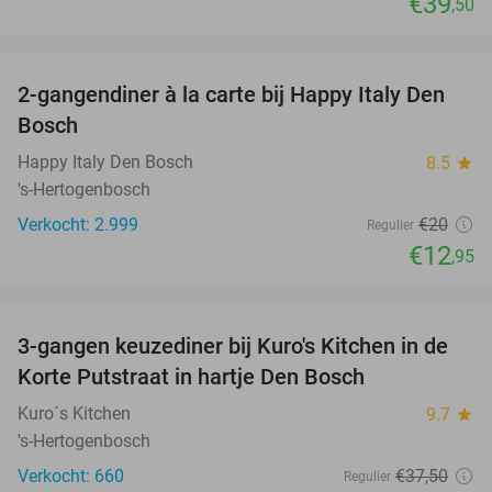
€39
,50
favorite_border
2-gangendiner à la carte bij Happy Italy Den
35%
Bosch
Happy Italy Den Bosch
8.5
star
's-Hertogenbosch
Verkocht: 2.999
€20
Regulier
€12
,95
favorite_border
3-gangen keuzediner bij Kuro's Kitchen in de
28%
Korte Putstraat in hartje Den Bosch
Kuro´s Kitchen
9.7
star
's-Hertogenbosch
Verkocht: 660
€37
,50
Regulier