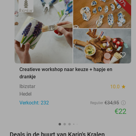
37%
favorite_border
Creatieve workshop naar keuze + hapje en
drankje
Ibizstar
10.0
star
Hedel
Verkocht: 232
€34
,95
Regulier
€22
Deals in de buurt van Karin's Kralen