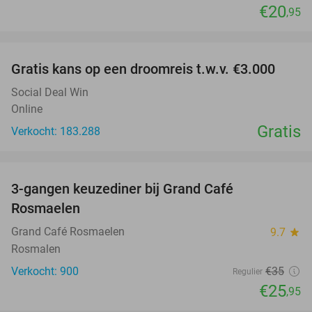
€20
,95
favorite_border
Gratis kans op een droomreis t.w.v. €3.000
Social Deal Win
Online
Gratis
Verkocht: 183.288
favorite_border
3-gangen keuzediner bij Grand Café
26%
Rosmaelen
Grand Café Rosmaelen
9.7
star
Rosmalen
Verkocht: 900
€35
Regulier
€25
,95