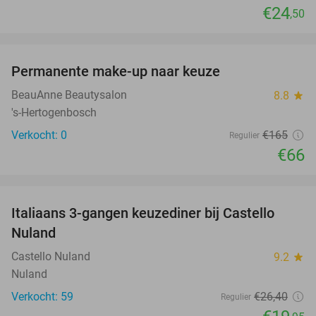
€24
,50
favorite_border
Permanente make-up naar keuze
60%
NEW
TODAY
BeauAnne Beautysalon
8.8
star
's-Hertogenbosch
Verkocht: 0
€165
Regulier
€66
favorite_border
Italiaans 3-gangen keuzediner bij Castello
24%
Nuland
Castello Nuland
9.2
star
Nuland
Verkocht: 59
€26
,40
Regulier