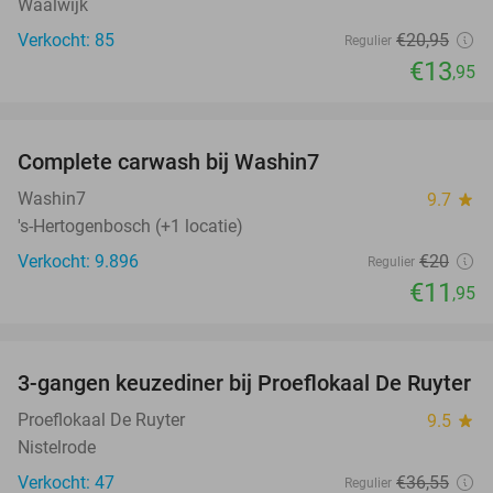
Waalwijk
Verkocht: 85
€20
,95
Regulier
€13
,95
favorite_border
Complete carwash bij Washin7
40%
Washin7
9.7
star
's-Hertogenbosch (+1 locatie)
Verkocht: 9.896
€20
Regulier
€11
,95
favorite_border
3-gangen keuzediner bij Proeflokaal De Ruyter
33%
NEW
TODAY
Proeflokaal De Ruyter
9.5
star
Nistelrode
Verkocht: 47
€36
,55
Regulier