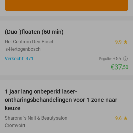
favorite_border
(Duo-)floaten (60 min)
32%
Het Centrum Den Bosch
9.9
star
's-Hertogenbosch
Verkocht: 371
€55
Regulier
€37
,50
favorite_border
1 jaar lang onbeperkt laser-
66%
ontharingsbehandelingen voor 1 zone naar
keuze
Sharona´s Nail & Beautysalon
9.6
star
Cromvoirt