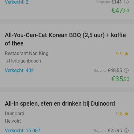
Verkocht: 2
€141
Regulier
€47
,50
favorite_border
All-You-Can-Eat Korean BBQ (2,5 uur) + koffie
26%
of thee
Restaurant Nan King
9.9
star
's-Hertogenbosch
Verkocht: 402
€48
,55
Regulier
€35
,90
favorite_border
All-in spelen, eten en drinken bij Duinoord
19%
Duinoord
9.8
star
Helvoirt
Verkocht: 15.087
€25
,95
Regulier