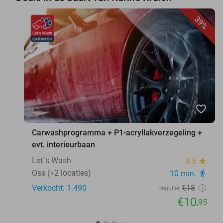
39%
favorite_border
Carwashprogramma + P1-acryllakverzegeling +
evt. interieurbaan
Let´s Wash
9.5
star
Oss (+2 locaties)
10 min.
directions_walk
Verkocht: 1.490
€18
Regulier
€10
,95