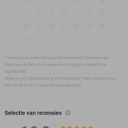
10
11
12
13
14
15
16
17
18
19
20
21
22
23
24
25
26
27
28
29
30
31
*
Weet je al op welke datum je wilt reserveren? Selecteer dan
hierboven de datum en reserveer en koop jouw Social Deal
tegelijkertijd.
(Weet je nog niet wanneer je wilt reserveren? Geen zorgen: koop
dan via de ‘
koop nu
’-knop én reserveer later)
Selectie van recensies
info_outlined