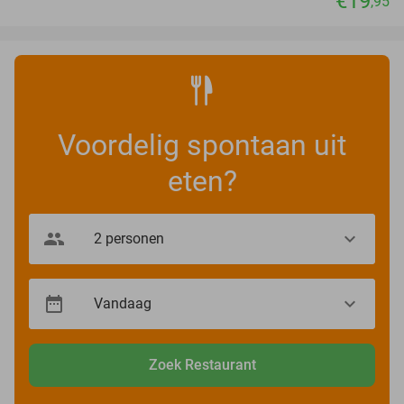
€19
,95
Voordelig spontaan uit
eten?
Zoek Restaurant