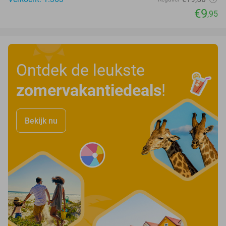
€9
,95
Ontdek de leukste
zomervakantiedeals
!
Bekijk nu