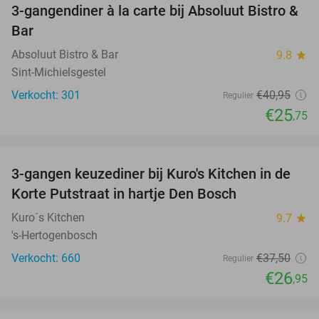
3-gangendiner à la carte bij Absoluut Bistro &
37%
Bar
Absoluut Bistro & Bar
9.8
star
Sint-Michielsgestel
Verkocht: 301
€40
,95
Regulier
€25
,75
favorite_border
3-gangen keuzediner bij Kuro's Kitchen in de
28%
Korte Putstraat in hartje Den Bosch
Kuro´s Kitchen
9.7
star
's-Hertogenbosch
Verkocht: 660
€37
,50
Regulier
€26
,95
favorite_border