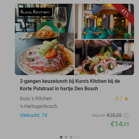
41%
favorite_border
2-gangen keuzelunch bij Kuro's Kitchen bij de
Korte Putstraat in hartje Den Bosch
Kuro´s Kitchen
9.7
star
's-Hertogenbosch
Verkocht: 74
€25
,25
Regulier
€14
,95