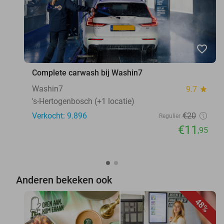
favorite_border
Complete carwash bij Washin7
Washin7
9.7
star
's-Hertogenbosch (+1 locatie)
Verkocht: 9.896
€20
Regulier
€11
,95
Anderen bekeken ook
48%