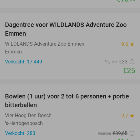
favorite_border
Dagentree voor WILDLANDS Adventure Zoo
24%
Emmen
WILDLANDS Adventure Zoo Emmen
9.6
star
Emmen
Verkocht: 17.449
€33
Regulier
€25
favorite_border
Bowlen (1 uur) voor 2 tot 6 personen + portie
37%
bitterballen
Vier Hoog Den Bosch
9.7
star
's-Hertogenbosch
Verkocht: 283
€39
,65
Regulier