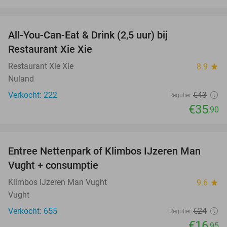
favorite_border
All-You-Can-Eat & Drink (2,5 uur) bij
17%
Restaurant Xie Xie
Restaurant Xie Xie
8.9
star
Nuland
Verkocht: 222
€43
Regulier
€35
,90
favorite_border
Entree Nettenpark of Klimbos IJzeren Man
29%
Vught + consumptie
Klimbos IJzeren Man Vught
9.6
star
Vught
Verkocht: 655
€24
Regulier
€16
,95