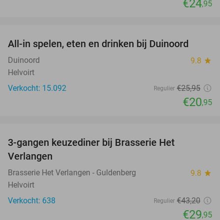
€24
,95
favorite_border
All-in spelen, eten en drinken bij Duinoord
19%
Duinoord
9.8
star
Helvoirt
Verkocht: 15.092
€25
,95
Regulier
€20
,95
favorite_border
3-gangen keuzediner bij Brasserie Het
31%
Verlangen
Brasserie Het Verlangen - Guldenberg
9.8
star
Helvoirt
Verkocht: 638
€43
,20
Regulier
€29
,95