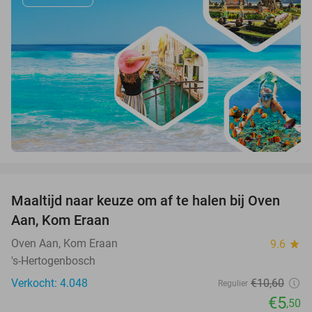
favorite_border
Maaltijd naar keuze om af te halen bij Oven
48%
Aan, Kom Eraan
Oven Aan, Kom Eraan
9.6
star
's-Hertogenbosch
Verkocht: 4.048
€10
,60
Regulier
€5
,50