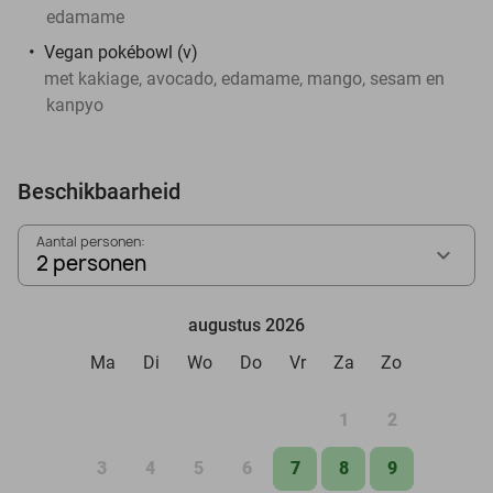
edamame
Vegan pokébowl (v)
met kakiage, avocado, edamame, mango, sesam en
kanpyo
Beschikbaarheid
Aantal personen:
2 personen
augustus 2026
Ma
Di
Wo
Do
Vr
Za
Zo
1
2
3
4
5
6
7
8
9