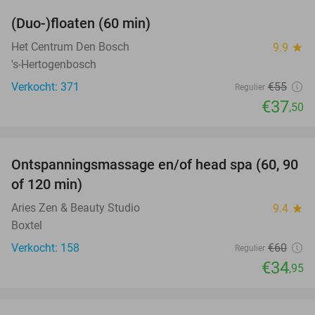
(Duo-)floaten (60 min)
32%
Het Centrum Den Bosch
9.9
star
's-Hertogenbosch
Verkocht: 371
€55
Regulier
€37
,50
favorite_border
Ontspanningsmassage en/of head spa (60, 90
42%
of 120 min)
Aries Zen & Beauty Studio
9.4
star
Boxtel
Verkocht: 158
€60
Regulier
€34
,95
favorite_border