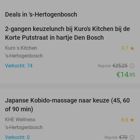
favorite_border
Deals in 's-Hertogenbosch
2-gangen keuzelunch bij Kuro's Kitchen bij de
41%
Korte Putstraat in hartje Den Bosch
Kuro´s Kitchen
9.7
star
's-Hertogenbosch
Verkocht: 74
€25
,25
Regulier
€14
,95
favorite_border
Japanse Kobido-massage naar keuze (45, 60
44%
NEW
of 90 min)
TODAY
KHE Wellness
8.6
star
's-Hertogenbosch
Verkocht: 0
€70
Regulier