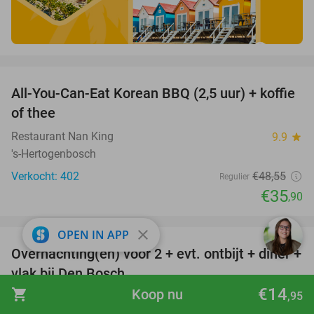
favorite_border
All-You-Can-Eat Korean BBQ (2,5 uur) + koffie
26%
of thee
Restaurant Nan King
9.9
star
's-Hertogenbosch
Verkocht: 402
€48
,55
Regulier
€35
,90
favorite_border
close
OPEN IN APP
Overnachting(en) voor 2 + evt. ontbijt + diner +
29%
vlak bij Den Bosch
€14
shopping_cart
Koop nu
,95
Hotel De Ruwenberg
9.7
star