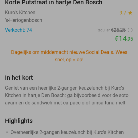
Korte Putstraat in hartje Den Bosch
Kuro's Kitchen
9.7
star
's-Hertogenbosch
Verkocht: 74
€25
,25
Regulier
€14
,95
Dagelijks om middernacht nieuwe Social Deals. Wees
snel, op = op!
In het kort
Geniet van een heerlijke 2-gangen keuzelunch bij Kuro's
Kitchen in hartje Den Bosch: ga bijvoorbeeld voor de soto
ayam en de sandwich met carpaccio of pinsa tuna melt
Highlights
Overheerlijke 2-gangen keuzelunch bij Kuro's Kitchen