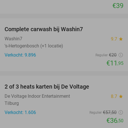
€39
favorite_border
Complete carwash bij Washin7
40%
Washin7
9.7
star
's-Hertogenbosch (+1 locatie)
Verkocht: 9.896
€20
Regulier
€11
,95
favorite_border
2 of 3 heats karten bij De Voltage
37%
De Voltage Indoor Entertainment
8.7
star
Tilburg
Verkocht: 1.606
€57
,50
Regulier
€36
,50