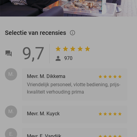
Selectie van recensies
info_outlined
9,7
970
M.
Mevr. M. Dikkema
Vriendelijk personeel, vlotte bediening, prijs-
kwaliteit verhouding prima
M.
Mevr. M. Kuyck
E.
Mevr. E. Vandijk