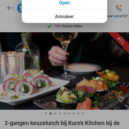
Open
7 dagen per week beschikbaar
10+ miljoen leden
Annuleer
Bereikbaar vanaf 07
9,4
op basis van
205.975 reviews
Ontdek 15.000+ deals
41%
7 dagen per week beschikbaar
10+ miljoen leden
favorite_border
2-gangen keuzelunch bij Kuro's Kitchen bij de