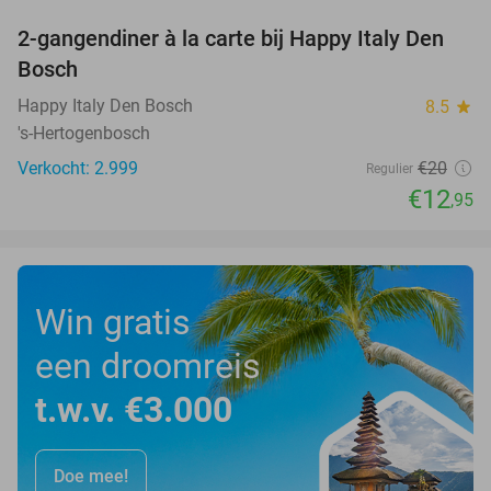
2-gangendiner à la carte bij Happy Italy Den
35%
Bosch
Happy Italy Den Bosch
8.5
star
's-Hertogenbosch
Verkocht: 2.999
€20
Regulier
€12
,95
Win gratis
een droomreis
t.w.v. €3.000
Doe mee!