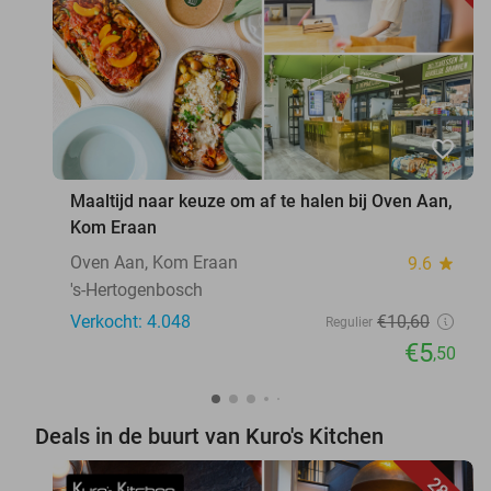
favorite_border
Maaltijd naar keuze om af te halen bij Oven Aan,
Kom Eraan
Oven Aan, Kom Eraan
9.6
star
's-Hertogenbosch
Verkocht: 4.048
€10
,60
Regulier
€5
,50
Deals in de buurt van Kuro's Kitchen