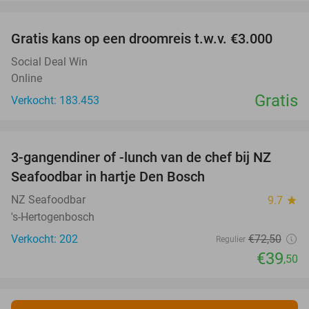
favorite_border
Gratis kans op een droomreis t.w.v. €3.000
Social Deal Win
Online
Gratis
Verkocht: 183.453
favorite_border
3-gangendiner of -lunch van de chef bij NZ
46%
Seafoodbar in hartje Den Bosch
NZ Seafoodbar
9.7
star
's-Hertogenbosch
Verkocht: 202
€72
,50
Regulier
€39
,50