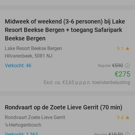
favorite_border
Midweek of weekend (3-6 personen) bij Lake
53%
Resort Beekse Bergen + toegang Safaripark
Beekse Bergen
Lake Resort Beekse Bergen
9.1
star
Hilvarenbeek, 5081 NJ
Verkocht: 46
€590
Regulier
€275
Excl. ca. €2,65 p.p.p.n. toeristenbelasting
favorite_border
Rondvaart op de Zoete Lieve Gerrit (70 min)
49%
Rondvaart Zoete Lieve Gerrit
9.4
star
's-Hertogenbosch
Verkocht: 1.363
€19
,50
Regulier