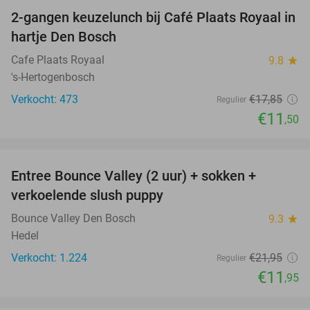
2-gangen keuzelunch bij Café Plaats Royaal in
36%
hartje Den Bosch
Cafe Plaats Royaal
9.8
star
's-Hertogenbosch
Verkocht: 473
€17
,85
Regulier
€11
,50
favorite_border
Entree Bounce Valley (2 uur) + sokken +
46%
verkoelende slush puppy
Bounce Valley Den Bosch
9.3
star
Hedel
Verkocht: 1.224
€21
,95
Regulier
€11
,95
favorite_border