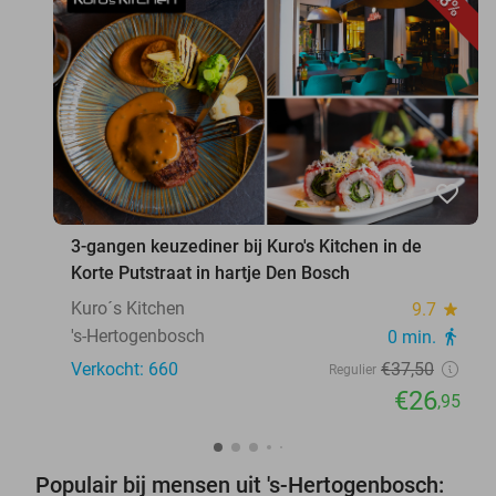
28%
favorite_border
3-gangen keuzediner bij Kuro's Kitchen in de
Korte Putstraat in hartje Den Bosch
Kuro´s Kitchen
9.7
star
's-Hertogenbosch
0 min.
directions_walk
Verkocht: 660
€37
,50
Regulier
€26
,95
Populair bij mensen uit 's-Hertogenbosch: