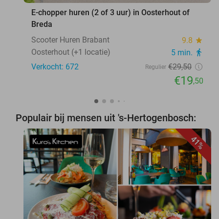
E-chopper huren (2 of 3 uur) in Oosterhout of
Breda
Scooter Huren Brabant
9.8
star
Oosterhout (+1 locatie)
5 min.
directions_walk
Verkocht: 672
€29
,50
Regulier
€19
,50
Populair bij mensen uit 's-Hertogenbosch:
41%