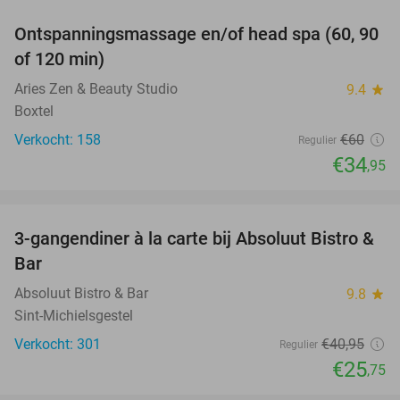
Ontspanningsmassage en/of head spa (60, 90
42%
of 120 min)
Aries Zen & Beauty Studio
9.4
star
Boxtel
Verkocht: 158
€60
Regulier
€34
,95
favorite_border
3-gangendiner à la carte bij Absoluut Bistro &
37%
Bar
Absoluut Bistro & Bar
9.8
star
Sint-Michielsgestel
Verkocht: 301
€40
,95
Regulier
€25
,75
favorite_border