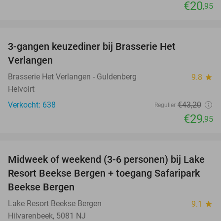
€20
,95
favorite_border
3-gangen keuzediner bij Brasserie Het
31%
Verlangen
Brasserie Het Verlangen - Guldenberg
9.8
star
Helvoirt
Verkocht: 638
€43
,20
Regulier
€29
,95
favorite_border
Midweek of weekend (3-6 personen) bij Lake
53%
Resort Beekse Bergen + toegang Safaripark
Beekse Bergen
Lake Resort Beekse Bergen
9.1
star
Hilvarenbeek, 5081 NJ