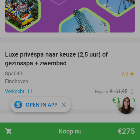
favorite_border
Luxe privéspa naar keuze (2,5 uur) of
26%
gezinsspa + zwembad
Spa040
9.3
star
Eindhoven
Verkocht: 11
€161
,95
Regulier
€119
,50
close
OPEN IN APP
favorite_border
Entree voor het Dolfinarium
36%
€275
shopping_cart
Koop nu
Dolfinarium
8.5
star