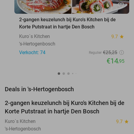
favorite_border
2-gangen keuzelunch bij Kuro's Kitchen bij de
Korte Putstraat in hartje Den Bosch
Kuro´s Kitchen
9.7
star
's-Hertogenbosch
Verkocht: 74
€25
,25
Regulier
€14
,95
favorite_border
Deals in 's-Hertogenbosch
2-gangen keuzelunch bij Kuro's Kitchen bij de
41%
Korte Putstraat in hartje Den Bosch
Kuro´s Kitchen
9.7
star
's-Hertogenbosch