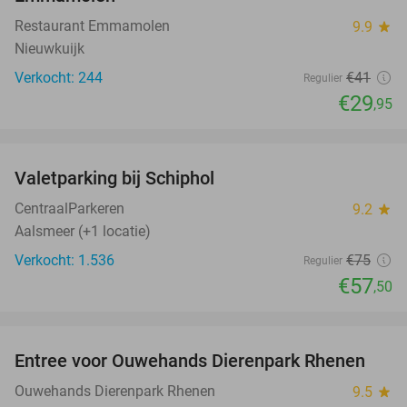
Restaurant Emmamolen
9.9
star
Nieuwkuijk
Verkocht: 244
€41
Regulier
€29
,95
favorite_border
Valetparking bij Schiphol
23%
CentraalParkeren
9.2
star
Aalsmeer (+1 locatie)
Verkocht: 1.536
€75
Regulier
€57
,50
favorite_border
Entree voor Ouwehands Dierenpark Rhenen
19%
Ouwehands Dierenpark Rhenen
9.5
star