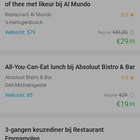
of thee met likeur bij Al Mundo
Restaurant Al Mundo
9.8
star
's-Hertogenbosch
Verkocht: 579
€41
,20
Regulier
€29
,95
favorite_border
All-You-Can-Eat lunch bij Absoluut Bistro & Bar
31%
Absoluut Bistro & Bar
9.8
star
Sint-Michielsgestel
Verkocht: 65
€29
Regulier
€19
,95
favorite_border
3-gangen keuzediner bij Restaurant
27%
Emmamolen