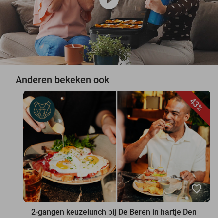
Anderen bekeken ook
43%
favorite_border
2-gangen keuzelunch bij De Beren in hartje Den