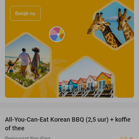
Bekijk nu
favorite_border
All-You-Can-Eat Korean BBQ (2,5 uur) + koffie
26%
of thee
Restaurant Nan King
9.9
star