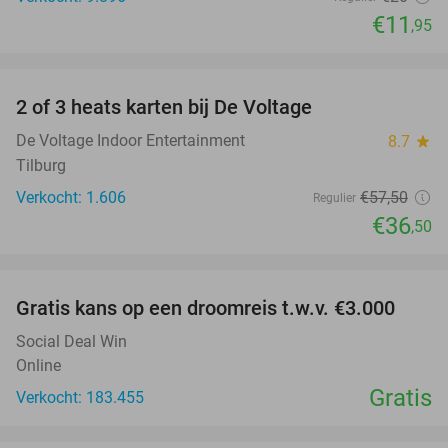
€11
,95
favorite_border
2 of 3 heats karten bij De Voltage
37%
De Voltage Indoor Entertainment
8.7
star
Tilburg
Verkocht: 1.606
€57
,50
Regulier
€36
,50
favorite_border
Gratis kans op een droomreis t.w.v. €3.000
Social Deal Win
Online
Gratis
Verkocht: 183.455
favorite_border