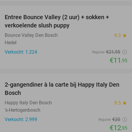
favorite_border
Entree Bounce Valley (2 uur) + sokken +
46%
verkoelende slush puppy
Bounce Valley Den Bosch
9.3
star
Hedel
Verkocht: 1.224
€21
,95
Regulier
€11
,95
favorite_border
2-gangendiner à la carte bij Happy Italy Den
35%
Bosch
Happy Italy Den Bosch
8.5
star
's-Hertogenbosch
Verkocht: 2.999
€20
Regulier
€12
,95