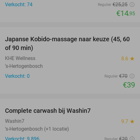
Verkocht: 74
€25
,25
Regulier
€14
,95
favorite_border
Japanse Kobido-massage naar keuze (45, 60
44%
NEW
of 90 min)
TODAY
KHE Wellness
8.6
star
's-Hertogenbosch
Verkocht: 0
€70
Regulier
€39
favorite_border
Complete carwash bij Washin7
40%
Washin7
9.7
star
's-Hertogenbosch (+1 locatie)
Verkocht: 9.896
€20
Regulier