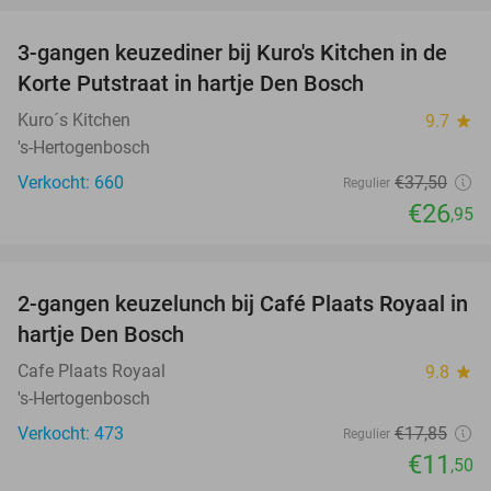
3-gangen keuzediner bij Kuro's Kitchen in de
28%
Korte Putstraat in hartje Den Bosch
Kuro´s Kitchen
9.7
star
's-Hertogenbosch
Verkocht: 660
€37
,50
Regulier
€26
,95
favorite_border
2-gangen keuzelunch bij Café Plaats Royaal in
36%
hartje Den Bosch
Cafe Plaats Royaal
9.8
star
's-Hertogenbosch
Verkocht: 473
€17
,85
Regulier
€11
,50