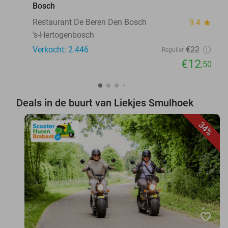
Bosch
Restaurant De Beren Den Bosch
9.4
star
's-Hertogenbosch
Verkocht: 2.446
€22
Regulier
€12
,50
Deals in de buurt van Liekjes Smulhoek
34%
favorite_border