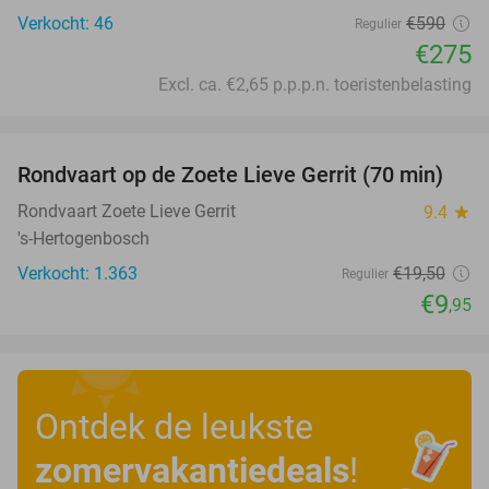
Verkocht: 46
€590
Regulier
€275
Excl. ca. €2,65 p.p.p.n. toeristenbelasting
favorite_border
Rondvaart op de Zoete Lieve Gerrit (70 min)
49%
Rondvaart Zoete Lieve Gerrit
9.4
star
's-Hertogenbosch
Verkocht: 1.363
€19
,50
Regulier
€9
,95
Ontdek de leukste
zomervakantiedeals
!