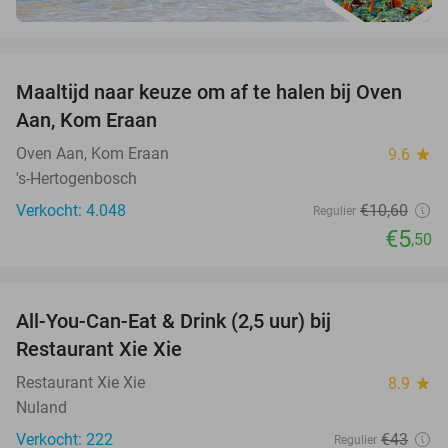
favorite_border
Maaltijd naar keuze om af te halen bij Oven
48%
Aan, Kom Eraan
Oven Aan, Kom Eraan
9.6
star
's-Hertogenbosch
Verkocht: 4.048
€10
,60
Regulier
€5
,50
favorite_border
All-You-Can-Eat & Drink (2,5 uur) bij
17%
Restaurant Xie Xie
Restaurant Xie Xie
8.9
star
Nuland
Verkocht: 222
€43
Regulier