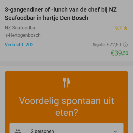
3-gangendiner of -lunch van de chef bij NZ
46%
Seafoodbar in hartje Den Bosch
NZ Seafoodbar
9.7
star
's-Hertogenbosch
Verkocht: 202
€72
,50
Regulier
€39
,50
Voordelig spontaan uit
eten?