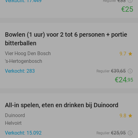
Verkocht: 17.449
€33
Regulier
€25
favorite_border
Bowlen (1 uur) voor 2 tot 6 personen + portie
37%
bitterballen
Vier Hoog Den Bosch
9.7
star
's-Hertogenbosch
Verkocht: 283
€39
,65
Regulier
€24
,95
favorite_border
All-in spelen, eten en drinken bij Duinoord
19%
Duinoord
9.8
star
Helvoirt
Verkocht: 15.092
€25
,95
Regulier