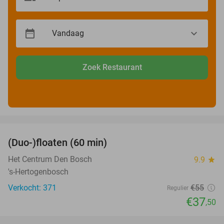
Zoek Restaurant
favorite_border
(Duo-)floaten (60 min)
32%
Het Centrum Den Bosch
9.9
star
's-Hertogenbosch
Verkocht: 371
€55
Regulier
€37
,50
favorite_border