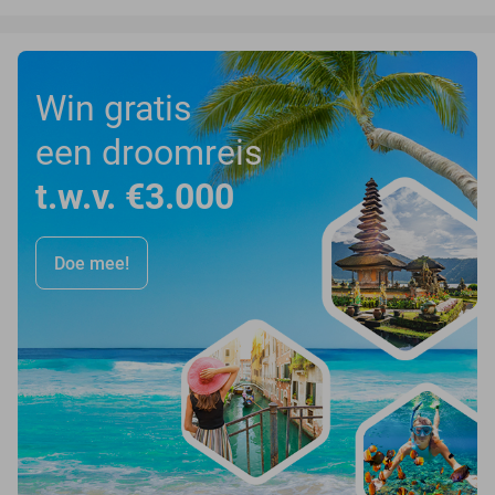
Win gratis
een droomreis
t.w.v. €3.000
Doe mee!