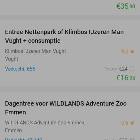
€35
,90
favorite_border
Entree Nettenpark of Klimbos IJzeren Man
29%
Vught + consumptie
Klimbos IJzeren Man Vught
9.6
star
Vught
Verkocht: 655
€24
Regulier
€16
,95
favorite_border
Dagentree voor WILDLANDS Adventure Zoo
24%
Emmen
WILDLANDS Adventure Zoo Emmen
9.6
star
Emmen