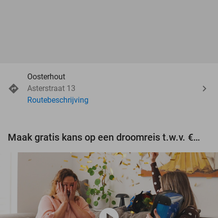
Oosterhout
Asterstraat 13
Routebeschrijving
Maak gratis kans op een droomreis t.w.v. €3.000!
play_circle