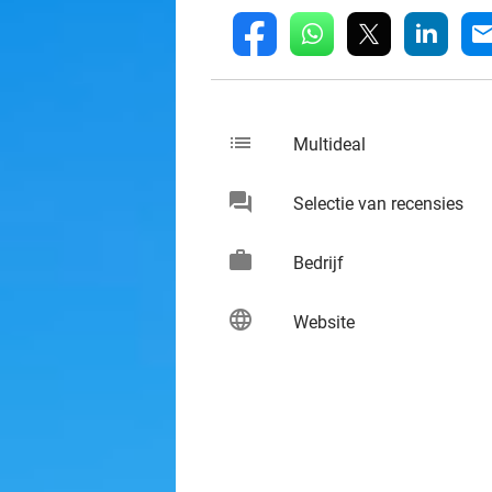
whatsapp
linkedin
fb
mai
list
keybo
Multideal
chat
keybo
Selectie van recensies
work
keybo
Bedrijf
language
keybo
Website