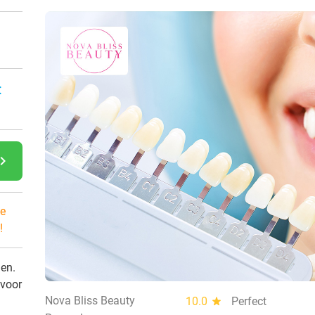
:
gate_next
e
!
den.
 voor
Nova Bliss Beauty
10.0
star
Perfect