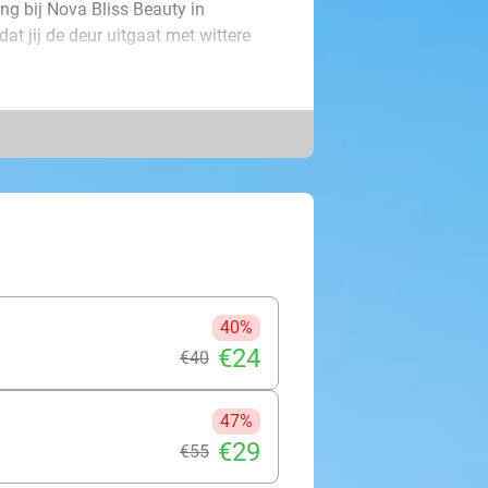
ng bij Nova Bliss Beauty in
t jij de deur uitgaat met wittere
waardoor je je meteen op je gemak
n jouw tanden geleidelijk witter,
 worden. Kom snel langs bij Nova
40%
€24
€40
47%
€29
€55