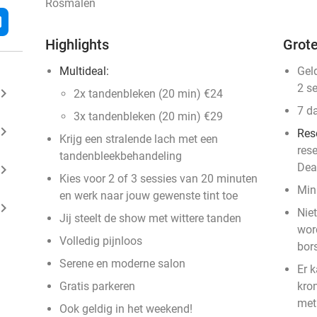
Rosmalen
l
Highlights
Grote
Multideal:
Gel
2 s
ard_arrow_right
2x tandenbleken (20 min) €24
7 d
3x tandenbleken (20 min) €29
ard_arrow_right
Res
Krijg een stralende lach met een
res
tandenbleekbehandeling
Dea
ard_arrow_right
Kies voor 2 of 3 sessies van 20 minuten
Min
en werk naar jouw gewenste tint toe
ard_arrow_right
Niet
Jij steelt de show met wittere tanden
wor
Volledig pijnloos
bor
Serene en moderne salon
Er 
Gratis parkeren
kro
met
Ook geldig in het weekend!