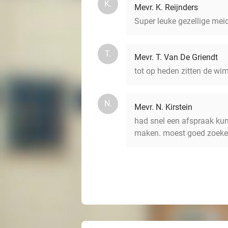
K.
Mevr. K. Reijnders
Super leuke gezellige meid
T.
Mevr. T. Van De Griendt
tot op heden zitten de wim
N.
Mevr. N. Kirstein
had snel een afspraak kun
maken. moest goed zoeken 