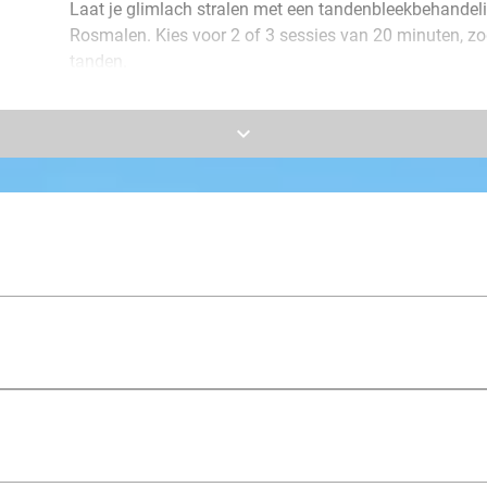
Laat je glimlach stralen met een tandenbleekbehandeli
Rosmalen. Kies voor 2 of 3 sessies van 20 minuten, zoda
tanden.
In de gloednieuwe salon word je hartelijk ontvangen, 
keyboard_arrow_down
voelt. Door het gebruik van LED-licht en bleekgel worde
zodat er naar jouw gewenste resultaat toegewerkt kan
Bliss Beauty!