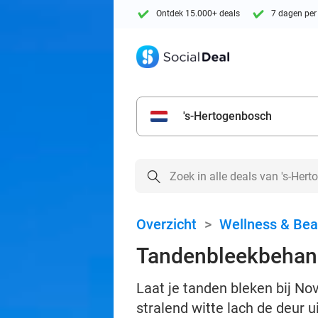
Ontdek 15.000+ deals
7 dagen per
's-Hertogenbosch
Overzicht
>
Wellness & Bea
Tandenbleekbehand
Laat je tanden bleken bij No
stralend witte lach de deur u