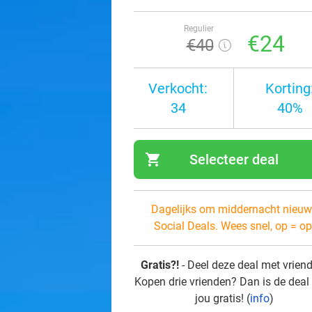
Regulier
€24
€40
Verkocht:
Korting
34
40%
shopping_cart
Selecteer deal
navi
Dagelijks om middernacht nieuw
Social Deals. Wees snel, op = op
Gratis?!
- Deel deze deal met vrien
Kopen drie vrienden? Dan is de deal
jou gratis! (
info
)