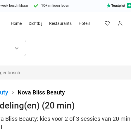
 week beschikbaar
10+ miljoen leden
Home
Dichtbij
Restaurants
Hotels
keyboard_arrow_down
uty
>
Nova Bliss Beauty
eling(en) (20 min)
va Bliss Beauty: kies voor 2 of 3 sessies van 20 mi
it