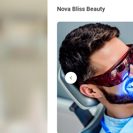
Nova Bliss Beauty
chevron_left