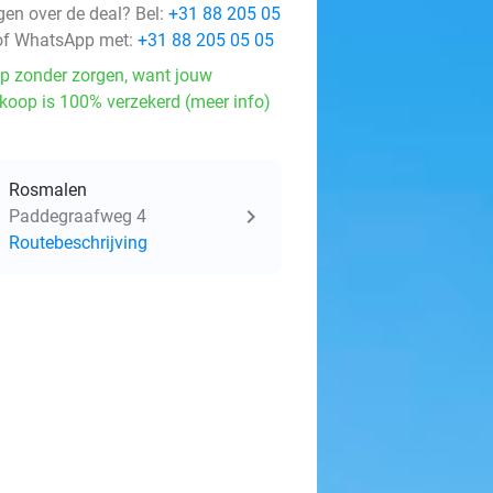
gen over de deal? Bel:
+31 88 205 05
f WhatsApp met:
+31 88 205 05 05
p zonder zorgen, want jouw
koop is 100% verzekerd (meer info)
Rosmalen
Paddegraafweg 4
Routebeschrijving