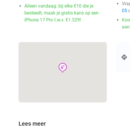
Vra
Alleen vandaag: bij elke €10 die je
05
o
besteedt, maak je gratis kans op een
iPhone 17 Pro t.w.v. €1.329!
Koo
aan
wellness
Lees meer