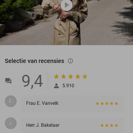
play_circle
Selectie van recensies
info_outlined
9,4
5.910
E.
Frau E. Vanvelk
J.
Herr J. Bakelaar