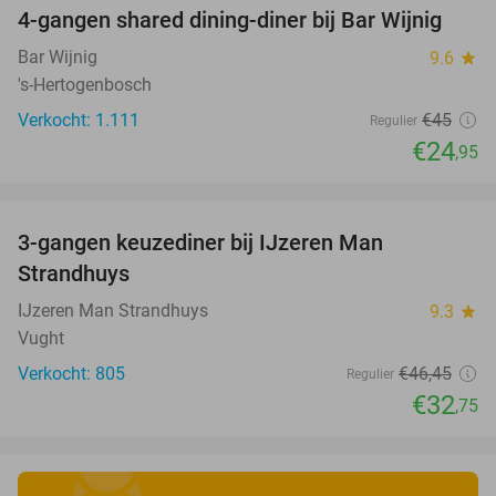
4-gangen shared dining-diner bij Bar Wijnig
45%
Bar Wijnig
9.6
star
's-Hertogenbosch
Verkocht: 1.111
€45
Regulier
€24
,95
favorite_border
3-gangen keuzediner bij IJzeren Man
29%
Strandhuys
IJzeren Man Strandhuys
9.3
star
Vught
Verkocht: 805
€46
,45
Regulier
€32
,75