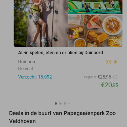
favorite_border
All-in spelen, eten en drinken bij Duinoord
Duinoord
9.8
star
Helvoirt
Verkocht: 15.092
€25
,95
Regulier
€20
,95
Deals in de buurt van Papegaaienpark Zoo
Veldhoven