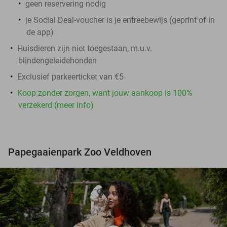
geen reservering nodig
je Social Deal-voucher is je entreebewijs (geprint of in
de app)
Huisdieren zijn niet toegestaan, m.u.v.
blindengeleidehonden
Exclusief parkeerticket van €5
Koop zonder zorgen, want jouw aankoop is 100%
verzekerd (meer info)
Papegaaienpark Zoo Veldhoven