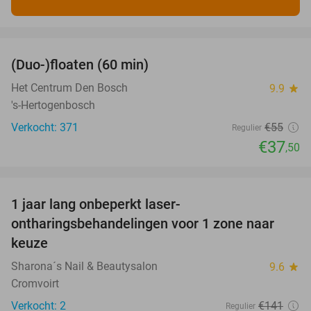
favorite_border
(Duo-)floaten (60 min)
32%
Het Centrum Den Bosch
9.9
star
's-Hertogenbosch
Verkocht: 371
€55
Regulier
€37
,50
favorite_border
1 jaar lang onbeperkt laser-
66%
ontharingsbehandelingen voor 1 zone naar
keuze
Sharona´s Nail & Beautysalon
9.6
star
Cromvoirt
Verkocht: 2
€141
Regulier