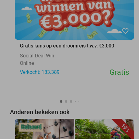
favorite_border
Gratis kans op een droomreis t.w.v. €3.000
Social Deal Win
Online
Gratis
Verkocht: 183.389
Anderen bekeken ook
19%