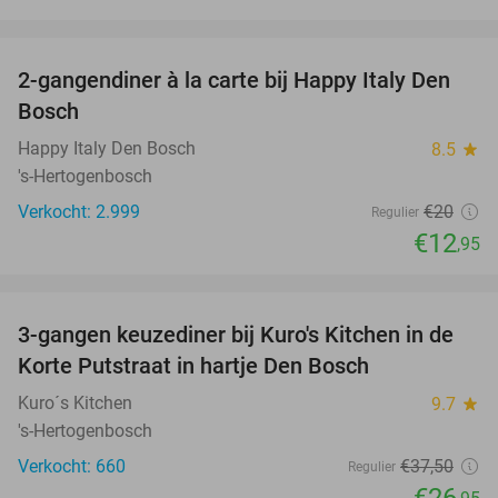
favorite_border
2-gangendiner à la carte bij Happy Italy Den
35%
Bosch
Happy Italy Den Bosch
8.5
star
's-Hertogenbosch
Verkocht: 2.999
€20
Regulier
€12
,95
favorite_border
3-gangen keuzediner bij Kuro's Kitchen in de
28%
Korte Putstraat in hartje Den Bosch
Kuro´s Kitchen
9.7
star
's-Hertogenbosch
Verkocht: 660
€37
,50
Regulier
€26