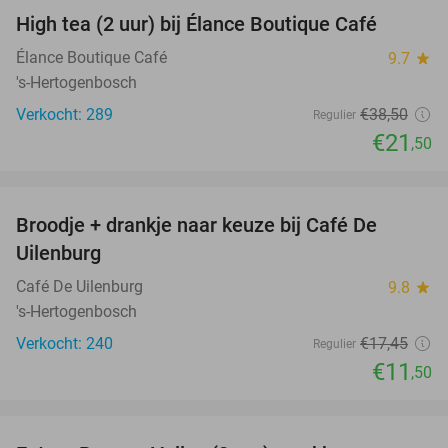
High tea (2 uur) bij Élance Boutique Café
44%
Élance Boutique Café
9.7
star
's-Hertogenbosch
Verkocht: 289
€38
,50
Regulier
€21
,50
favorite_border
Broodje + drankje naar keuze bij Café De
34%
Uilenburg
Café De Uilenburg
9.8
star
's-Hertogenbosch
Verkocht: 240
€17
,45
Regulier
€11
,50
favorite_border