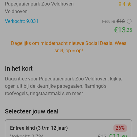
Papegaaienpark Zoo Veldhoven
9.4
star
Veldhoven
Verkocht: 9.031
€18
Regulier
€13
,25
Dagelijks om middernacht nieuwe Social Deals. Wees
snel, op = op!
In het kort
Dagentree voor Papegaaienpark Zoo Veldhoven: kijk je
ogen uit bij de kleurrijke papegaaien, flamingo's,
roofvogels, ringstaartmaki's en meer
Selecteer jouw deal
Entree kind (3 t/m 12 jaar)
26%
€11
Verkocht: 2.734
€16
,80