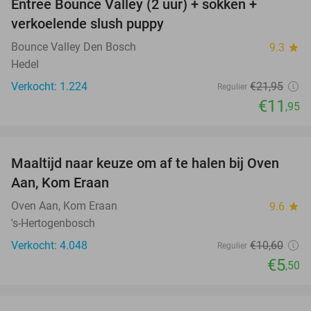
Entree Bounce Valley (2 uur) + sokken +
46%
verkoelende slush puppy
Bounce Valley Den Bosch
9.3
star
Hedel
Verkocht: 1.224
€21
,95
Regulier
€11
,95
favorite_border
Maaltijd naar keuze om af te halen bij Oven
48%
Aan, Kom Eraan
Oven Aan, Kom Eraan
9.6
star
's-Hertogenbosch
Verkocht: 4.048
€10
,60
Regulier
€5
,50
favorite_border