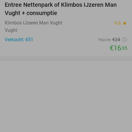
Entree Nettenpark of Klimbos IJzeren Man
29%
Vught + consumptie
Klimbos IJzeren Man Vught
9.6
star
Vught
Verkocht: 651
€24
Regulier
€16
,95