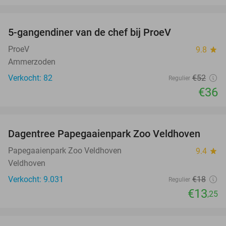
favorite_border
5-gangendiner van de chef bij ProeV
31%
ProeV
9.8
star
Ammerzoden
Verkocht: 82
€52
Regulier
€36
favorite_border
Dagentree Papegaaienpark Zoo Veldhoven
26%
Papegaaienpark Zoo Veldhoven
9.4
star
Veldhoven
Verkocht: 9.031
€18
Regulier
€13
,25
favorite_border