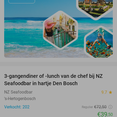
favorite_border
3-gangendiner of -lunch van de chef bij NZ
46%
Seafoodbar in hartje Den Bosch
NZ Seafoodbar
9.7
star
's-Hertogenbosch
Verkocht: 202
€72
,50
Regulier
€39
,50