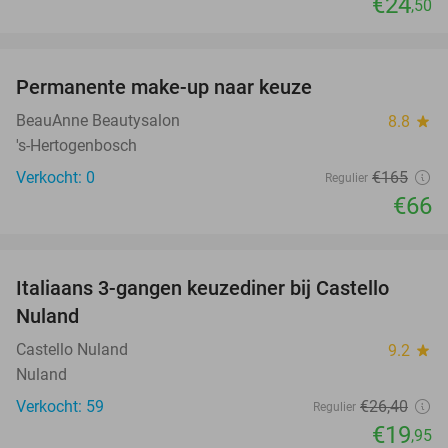
€24
,50
favorite_border
Permanente make-up naar keuze
60%
NEW
TODAY
BeauAnne Beautysalon
8.8
star
's-Hertogenbosch
Verkocht: 0
€165
Regulier
€66
favorite_border
Italiaans 3-gangen keuzediner bij Castello
24%
Nuland
Castello Nuland
9.2
star
Nuland
Verkocht: 59
€26
,40
Regulier
€19
,95