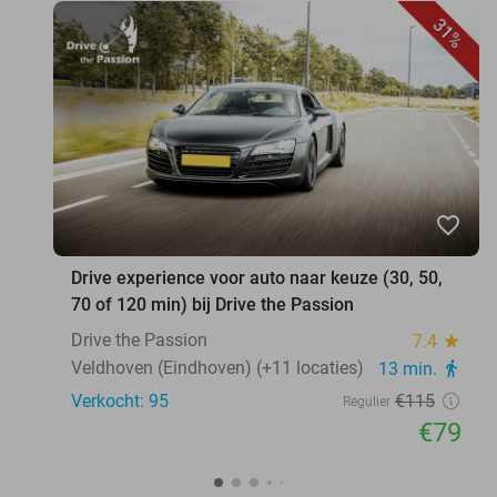
31%
favorite_border
Drive experience voor auto naar keuze (30, 50,
70 of 120 min) bij Drive the Passion
Drive the Passion
7.4
star
Veldhoven (Eindhoven) (+11 locaties)
13 min.
directions_walk
Verkocht: 95
€115
Regulier
€79