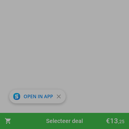
close
OPEN IN APP
€13
shopping_cart
Selecteer deal
,25