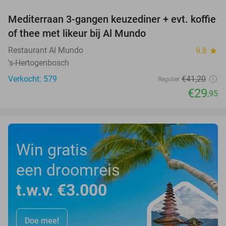
Mediterraan 3-gangen keuzediner + evt. koffie
27%
of thee met likeur bij Al Mundo
Restaurant Al Mundo
9.8
star
's-Hertogenbosch
Verkocht: 579
€41
,20
Regulier
€29
,95
Win gratis
een droomreis
t.w.v. €3.000
Doe mee!