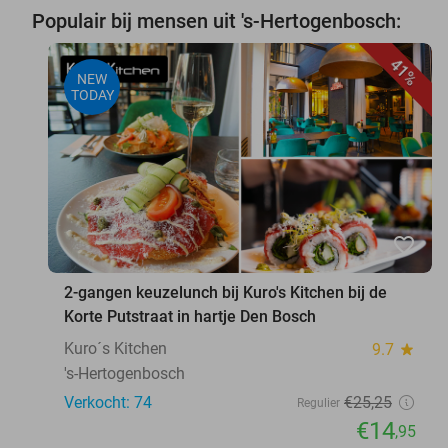
Populair bij mensen uit 's-Hertogenbosch:
41%
NEW
TODAY
favorite_border
2-gangen keuzelunch bij Kuro's Kitchen bij de
Korte Putstraat in hartje Den Bosch
Kuro´s Kitchen
9.7
star
's-Hertogenbosch
Verkocht: 74
€25
,25
Regulier
€14
,95