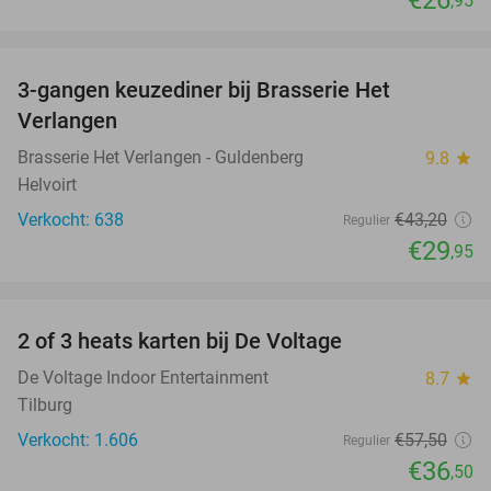
,95
favorite_border
3-gangen keuzediner bij Brasserie Het
31%
Verlangen
Brasserie Het Verlangen - Guldenberg
9.8
star
Helvoirt
Verkocht: 638
€43
,20
Regulier
€29
,95
favorite_border
2 of 3 heats karten bij De Voltage
37%
De Voltage Indoor Entertainment
8.7
star
Tilburg
Verkocht: 1.606
€57
,50
Regulier
€36
,50