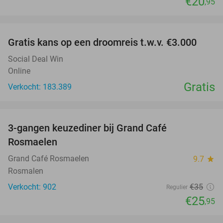
€20
,95
favorite_border
Gratis kans op een droomreis t.w.v. €3.000
Social Deal Win
Online
Gratis
Verkocht: 183.389
favorite_border
3-gangen keuzediner bij Grand Café
26%
Rosmaelen
Grand Café Rosmaelen
9.7
star
Rosmalen
Verkocht: 902
€35
Regulier
€25
,95
favorite_border