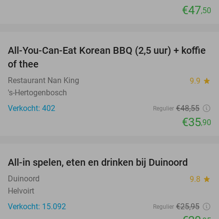
€47
,50
favorite_border
All-You-Can-Eat Korean BBQ (2,5 uur) + koffie
26%
of thee
Restaurant Nan King
9.9
star
's-Hertogenbosch
Verkocht: 402
€48
,55
Regulier
€35
,90
favorite_border
All-in spelen, eten en drinken bij Duinoord
19%
Duinoord
9.8
star
Helvoirt
Verkocht: 15.092
€25
,95
Regulier