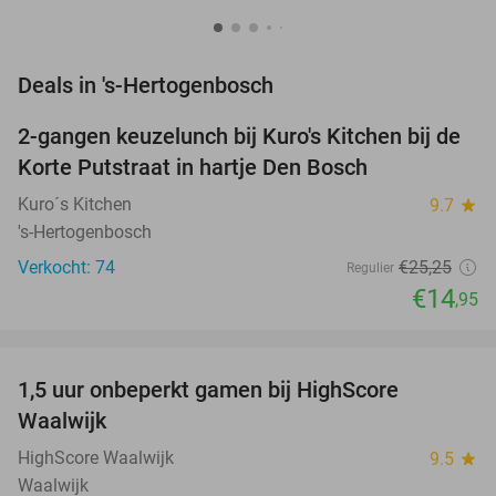
favorite_border
Deals in 's-Hertogenbosch
2-gangen keuzelunch bij Kuro's Kitchen bij de
41%
NEW
Korte Putstraat in hartje Den Bosch
TODAY
Kuro´s Kitchen
9.7
star
's-Hertogenbosch
Verkocht: 74
€25
,25
Regulier
€14
,95
favorite_border
1,5 uur onbeperkt gamen bij HighScore
33%
NEW
Waalwijk
TODAY
HighScore Waalwijk
9.5
star
Waalwijk