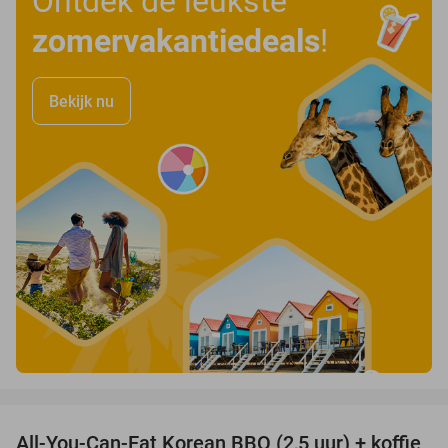
Ontdek de leukste
zomervakantiedeals
!
Bekijk nu
favorite_border
All-You-Can-Eat Korean BBQ (2,5 uur) + koffie