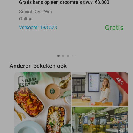
Gratis kans op een droomreis t.w.v. €3.000
Social Deal Win
Online
Gratis
Verkocht: 183.523
Anderen bekeken ook
48%
favorite_border