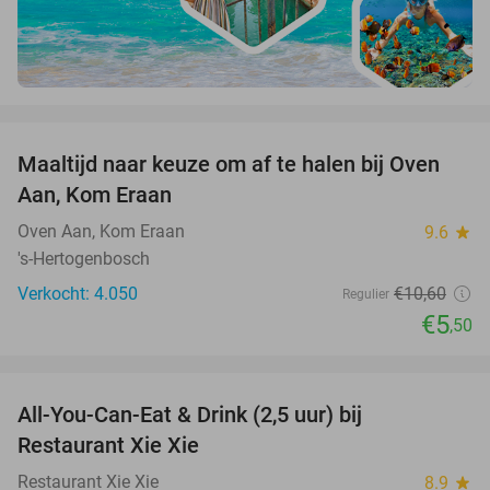
favorite_border
Maaltijd naar keuze om af te halen bij Oven
48%
Aan, Kom Eraan
Oven Aan, Kom Eraan
9.6
star
's-Hertogenbosch
Verkocht: 4.050
€10
,60
Regulier
€5
,50
favorite_border
All-You-Can-Eat & Drink (2,5 uur) bij
17%
Restaurant Xie Xie
Restaurant Xie Xie
8.9
star