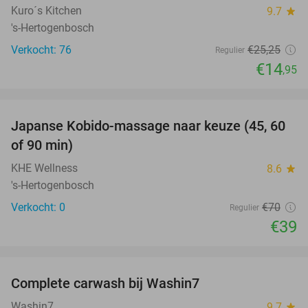
Kuro´s Kitchen
9.7
star
's-Hertogenbosch
Verkocht: 76
€25
,25
Regulier
€14
,95
favorite_border
Japanse Kobido-massage naar keuze (45, 60
44%
NEW
of 90 min)
TODAY
KHE Wellness
8.6
star
's-Hertogenbosch
Verkocht: 0
€70
Regulier
€39
favorite_border
Complete carwash bij Washin7
40%
Washin7
9.7
star