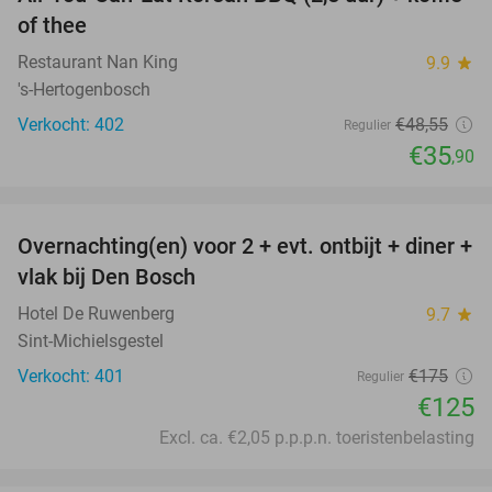
26%
of thee
Restaurant Nan King
9.9
star
's-Hertogenbosch
Verkocht: 402
€48
,55
Regulier
€35
,90
favorite_border
Overnachting(en) voor 2 + evt. ontbijt + diner +
29%
vlak bij Den Bosch
Hotel De Ruwenberg
9.7
star
Sint-Michielsgestel
Verkocht: 401
€175
Regulier
€125
Excl. ca. €2,05 p.p.p.n. toeristenbelasting
favorite_border