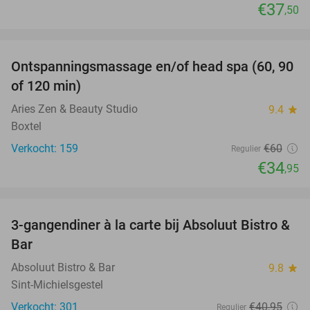
€37
,50
favorite_border
Ontspanningsmassage en/of head spa (60, 90
42%
of 120 min)
Aries Zen & Beauty Studio
9.4
star
Boxtel
Verkocht: 159
€60
Regulier
€34
,95
favorite_border
3-gangendiner à la carte bij Absoluut Bistro &
37%
Bar
Absoluut Bistro & Bar
9.8
star
Sint-Michielsgestel
Verkocht: 301
€40
,95
Regulier