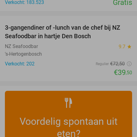
Gratis
Verkocht: 183.523
favorite_border
3-gangendiner of -lunch van de chef bij NZ
46%
Seafoodbar in hartje Den Bosch
NZ Seafoodbar
9.7
star
's-Hertogenbosch
Verkocht: 202
€72
,50
Regulier
€39
,50
Voordelig spontaan uit
eten?