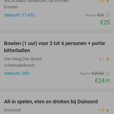
WILDLANDS Adventure Zoo Emmen
9.6
star
Emmen
Verkocht: 17.453
€33
Regulier
€25
favorite_border
Bowlen (1 uur) voor 2 tot 6 personen + portie
37%
bitterballen
Vier Hoog Den Bosch
9.7
star
's-Hertogenbosch
Verkocht: 283
€39
,65
Regulier
€24
,95
favorite_border
All-in spelen, eten en drinken bij Duinoord
19%
Duinoord
9.8
star