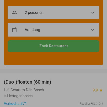
Zoek Restaurant
favorite_border
(Duo-)floaten (60 min)
32%
Het Centrum Den Bosch
9.9
star
's-Hertogenbosch
Verkocht: 371
€55
Regulier