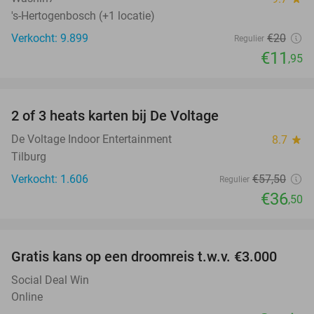
's-Hertogenbosch (+1 locatie)
Verkocht: 9.899
€20
Regulier
€11
,95
favorite_border
2 of 3 heats karten bij De Voltage
37%
De Voltage Indoor Entertainment
8.7
star
Tilburg
Verkocht: 1.606
€57
,50
Regulier
€36
,50
favorite_border
Gratis kans op een droomreis t.w.v. €3.000
Social Deal Win
Online