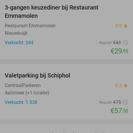
3-gangen keuzediner bij Restaurant
27%
Emmamolen
Restaurant Emmamolen
9.9
star
Nieuwkuijk
Verkocht: 244
€41
Regulier
€29
,95
favorite_border
Valetparking bij Schiphol
23%
CentraalParkeren
9.2
star
Aalsmeer (+1 locatie)
Verkocht: 1.538
€75
Regulier
€57
,50
favorite_border