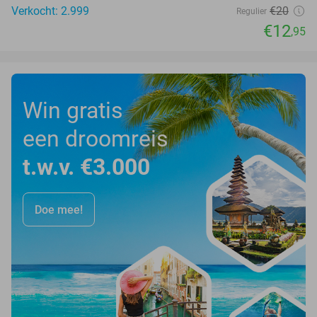
Verkocht: 2.999
€20
Regulier
€12
,95
Win gratis
een droomreis
t.w.v. €3.000
Doe mee!