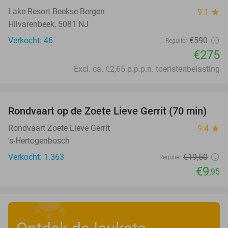
Lake Resort Beekse Bergen
9.1
star
Hilvarenbeek, 5081 NJ
Verkocht: 46
€590
Regulier
€275
Excl. ca. €2,65 p.p.p.n. toeristenbelasting
favorite_border
Rondvaart op de Zoete Lieve Gerrit (70 min)
49%
Rondvaart Zoete Lieve Gerrit
9.4
star
's-Hertogenbosch
Verkocht: 1.363
€19
,50
Regulier
€9
,95