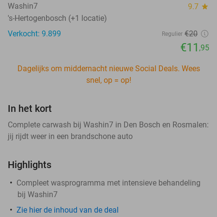
Washin7
9.7
star
's-Hertogenbosch (+1 locatie)
Verkocht: 9.899
€20
Regulier
€11
,95
Dagelijks om middernacht nieuwe Social Deals. Wees
snel, op = op!
In het kort
Complete carwash bij Washin7 in Den Bosch en Rosmalen:
jij rijdt weer in een brandschone auto
Highlights
Compleet wasprogramma met intensieve behandeling
bij Washin7
Zie hier de inhoud van de deal