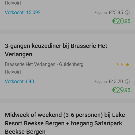
Helvoirt
Verkocht: 15.092
€25
,95
Regulier
€20
,95
favorite_border
3-gangen keuzediner bij Brasserie Het
31%
Verlangen
Brasserie Het Verlangen - Guldenberg
9.8
star
Helvoirt
Verkocht: 640
€43
,20
Regulier
€29
,95
favorite_border
Midweek of weekend (3-6 personen) bij Lake
53%
Resort Beekse Bergen + toegang Safaripark
Beekse Bergen