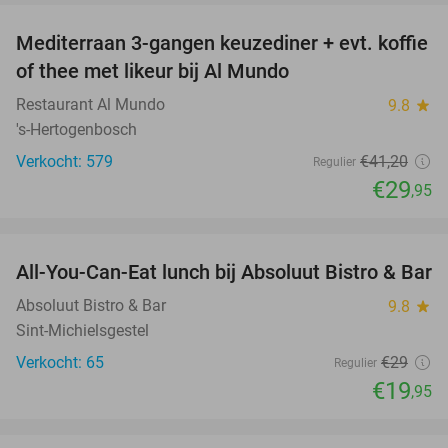
Mediterraan 3-gangen keuzediner + evt. koffie
27%
of thee met likeur bij Al Mundo
Restaurant Al Mundo
9.8
star
's-Hertogenbosch
Verkocht: 579
€41
,20
Regulier
€29
,95
favorite_border
All-You-Can-Eat lunch bij Absoluut Bistro & Bar
31%
Absoluut Bistro & Bar
9.8
star
Sint-Michielsgestel
Verkocht: 65
€29
Regulier
€19
,95
favorite_border