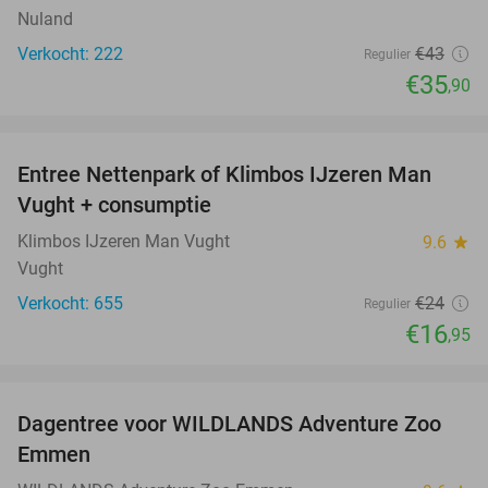
Nuland
Verkocht: 222
€43
Regulier
€35
,90
favorite_border
Entree Nettenpark of Klimbos IJzeren Man
29%
Vught + consumptie
Klimbos IJzeren Man Vught
9.6
star
Vught
Verkocht: 655
€24
Regulier
€16
,95
favorite_border
Dagentree voor WILDLANDS Adventure Zoo
24%
Emmen