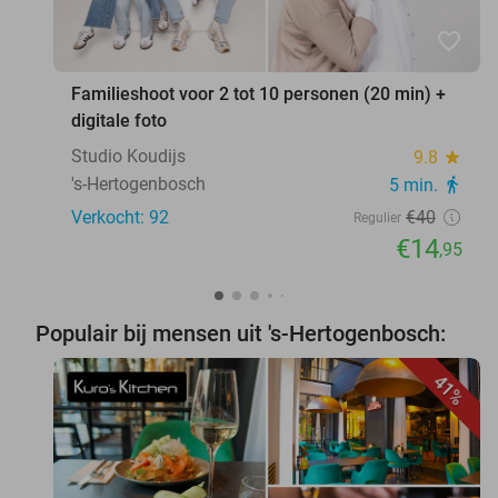
favorite_border
Familieshoot voor 2 tot 10 personen (20 min) +
digitale foto
Studio Koudijs
9.8
star
's-Hertogenbosch
5 min.
directions_walk
Verkocht: 92
€40
Regulier
€14
,95
Populair bij mensen uit 's-Hertogenbosch:
41%