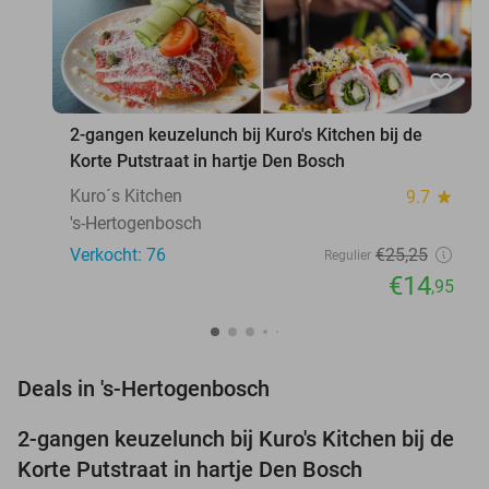
favorite_border
2-gangen keuzelunch bij Kuro's Kitchen bij de
Korte Putstraat in hartje Den Bosch
Kuro´s Kitchen
9.7
star
's-Hertogenbosch
Verkocht: 76
€25
,25
Regulier
€14
,95
favorite_border
Deals in 's-Hertogenbosch
2-gangen keuzelunch bij Kuro's Kitchen bij de
41%
Korte Putstraat in hartje Den Bosch