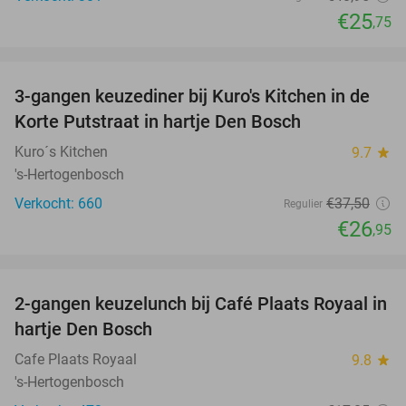
€25
,75
favorite_border
3-gangen keuzediner bij Kuro's Kitchen in de
28%
Korte Putstraat in hartje Den Bosch
Kuro´s Kitchen
9.7
star
's-Hertogenbosch
Verkocht: 660
€37
,50
Regulier
€26
,95
favorite_border
2-gangen keuzelunch bij Café Plaats Royaal in
36%
hartje Den Bosch
Cafe Plaats Royaal
9.8
star
's-Hertogenbosch