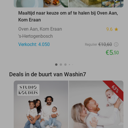
Maaltijd naar keuze om af te halen bij Oven Aan,
Kom Eraan
Oven Aan, Kom Eraan
9.6
star
's-Hertogenbosch
Verkocht: 4.050
€10
,60
Regulier
€5
,50
Deals in de buurt van Washin7
63%