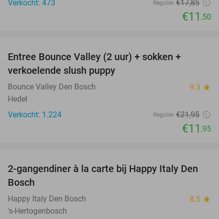
Verkocht: 473
€17
,85
Regulier
€11
,50
favorite_border
Entree Bounce Valley (2 uur) + sokken +
46%
verkoelende slush puppy
Bounce Valley Den Bosch
9.3
star
Hedel
Verkocht: 1.224
€21
,95
Regulier
€11
,95
favorite_border
2-gangendiner à la carte bij Happy Italy Den
35%
Bosch
Happy Italy Den Bosch
8.5
star
's-Hertogenbosch