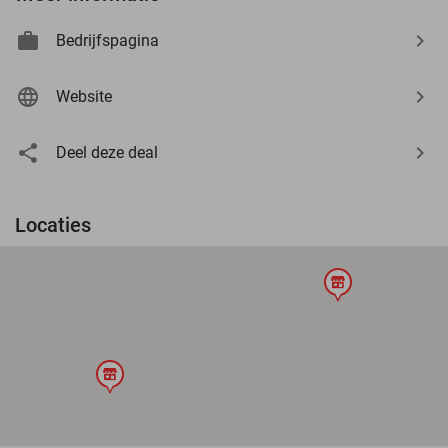
Bedrijfspagina
Website
Deel deze deal
Locaties
store
store