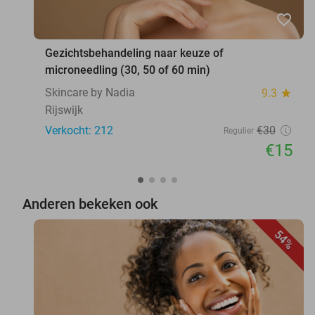
favorite_border
Gezichtsbehandeling naar keuze of
microneedling (30, 50 of 60 min)
Skincare by Nadia
9.3
star
Rijswijk
Verkocht: 212
€30
Regulier
€15
Anderen bekeken ook
54%