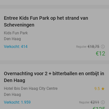
favorite_border
Entree Kids Fun Park op het strand van
36%
Scheveningen
Kids Fun Park
Den Haag
Verkocht: 414
€18
,75
Regulier
€12
favorite_border
Overnachting voor 2 + bitterballen en ontbijt in
41%
Den Haag
Hotel Ibis Den Haag City Centre
9.5
star
Den Haag
Verkocht: 1.959
€211
Regulier