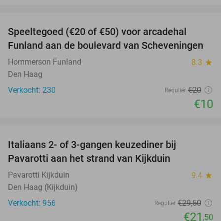
favorite_border
Speeltegoed (€20 of €50) voor arcadehal
50%
Funland aan de boulevard van Scheveningen
Hommerson Funland
8.3
star
Den Haag
Verkocht: 230
€20
Regulier
€10
favorite_border
Italiaans 2- of 3-gangen keuzediner bij
27%
Pavarotti aan het strand van Kijkduin
Pavarotti Kijkduin
9.4
star
Den Haag (Kijkduin)
Verkocht: 956
€29
,50
Regulier
€21
,50