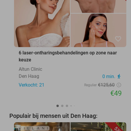
favorite_border
6 laser-ontharingsbehandelingen op zone naar
keuze
Altun Clinic
Den Haag
0 min.
directions_walk
Verkocht: 21
€125
,60
Regulier
€49
Populair bij mensen uit Den Haag:
52%