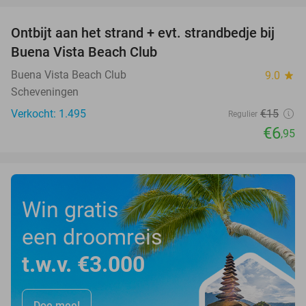
Ontbijt aan het strand + evt. strandbedje bij
54%
Buena Vista Beach Club
Buena Vista Beach Club
9.0
star
Scheveningen
Verkocht: 1.495
€15
Regulier
€6
,95
Win gratis
een droomreis
t.w.v. €3.000
Doe mee!