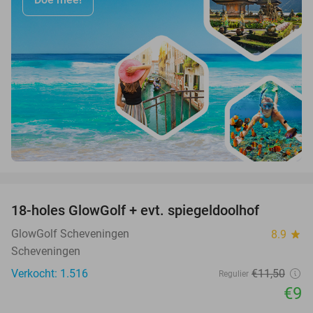
favorite_border
18-holes GlowGolf + evt. spiegeldoolhof
22%
GlowGolf Scheveningen
8.9
star
Scheveningen
Verkocht: 1.516
€11
,50
Regulier
€9