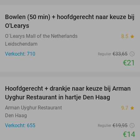
favorite_border
Bowlen (50 min) + hoofdgerecht naar keuze bij
38%
O'Learys
O´Learys Mall of the Netherlands
8.5
star
Leidschendam
Verkocht: 710
€33
,65
Regulier
€21
favorite_border
Hoofdgerecht + drankje naar keuze bij Arman
30%
Uyghur Restaurant in hartje Den Haag
Arman Uyghur Restaurant
9.7
star
Den Haag
Verkocht: 655
€19
,95
Regulier
€14