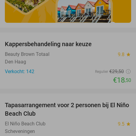
favorite_border
Kappersbehandeling naar keuze
37%
Beauty Brown Totaal
9.8
star
Den Haag
Verkocht: 142
€29
,50
Regulier
€18
,50
favorite_border
Tapasarrangement voor 2 personen bij El Niño
51%
Beach Club
El Niño Beach Club
9.5
star
Scheveningen