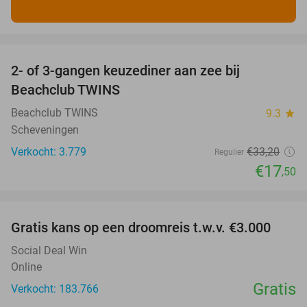
favorite_border
2- of 3-gangen keuzediner aan zee bij
47%
Beachclub TWINS
Beachclub TWINS
9.3
star
Scheveningen
Verkocht: 3.779
€33
,20
Regulier
€17
,50
favorite_border
Gratis kans op een droomreis t.w.v. €3.000
Social Deal Win
Online
Gratis
Verkocht: 183.766