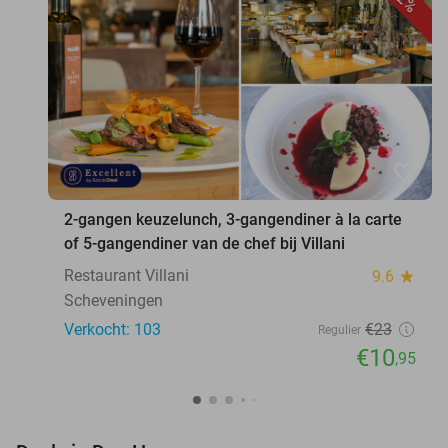
favorite_border
2-gangen keuzelunch, 3-gangendiner à la carte
of 5-gangendiner van de chef bij Villani
Restaurant Villani
9.6
star
Scheveningen
Verkocht: 103
€23
Regulier
€10
,95