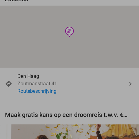
wellness
Den Haag
Zoutmanstraat 41
Routebeschrijving
Maak gratis kans op een droomreis t.w.v. €3.000!