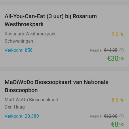
favorite_border
All-You-Can-Eat (3 uur) bij Rosarium
30%
Westbroekpark
Rosarium Westbroekpark
9.2
star
Scheveningen
Verkocht: 856
€44
,35
Regulier
€30
,95
favorite_border
MaDiWoDo Bioscoopkaart van Nationale
31%
Bioscoopbon
MaDiWoDo Bioscoopkaart
8.8
star
Den Haag
Verkocht: 20.380
€12
,90
Regulier
€8
,95