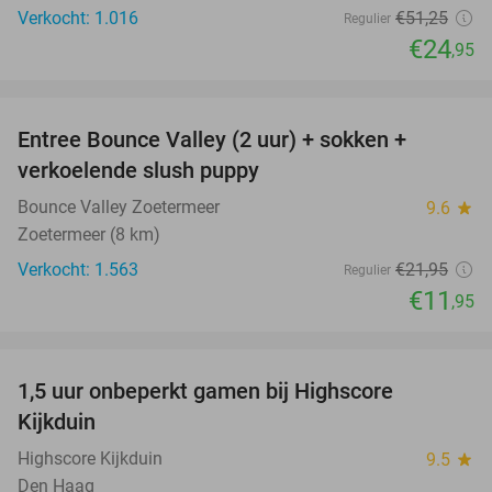
Verkocht: 1.016
€51
,25
Regulier
€24
,95
favorite_border
Entree Bounce Valley (2 uur) + sokken +
46%
verkoelende slush puppy
Bounce Valley Zoetermeer
9.6
star
Zoetermeer (8 km)
Verkocht: 1.563
€21
,95
Regulier
€11
,95
favorite_border
1,5 uur onbeperkt gamen bij Highscore
33%
Kijkduin
Highscore Kijkduin
9.5
star
Den Haag