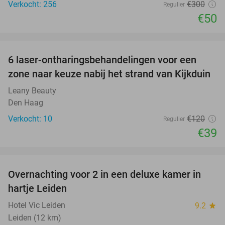
Verkocht: 256
€300
Regulier
€50
favorite_border
6 laser-ontharingsbehandelingen voor een
68%
zone naar keuze nabij het strand van Kijkduin
Leany Beauty
Den Haag
Verkocht: 10
€120
Regulier
€39
favorite_border
Overnachting voor 2 in een deluxe kamer in
hartje Leiden
Hotel Vic Leiden
9.2
star
Leiden (12 km)