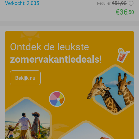
Verkocht: 2.035
€51
,90
Regulier
€36
,50
Ontdek de leukste
zomervakantiedeals
!
Bekijk nu