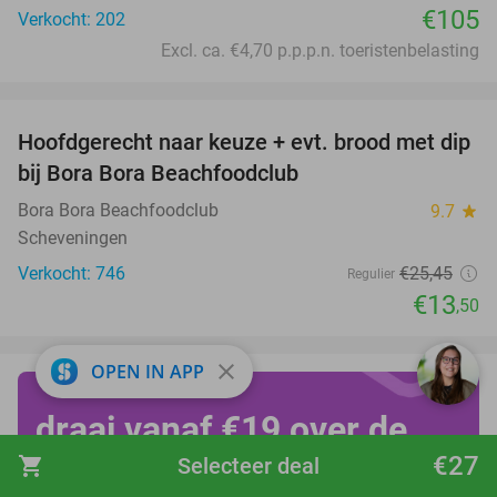
€105
Verkocht: 202
Excl. ca. €4,70 p.p.p.n. toeristenbelasting
favorite_border
Hoofdgerecht naar keuze + evt. brood met dip
47%
bij Bora Bora Beachfoodclub
Bora Bora Beachfoodclub
9.7
star
Scheveningen
Verkocht: 746
€25
,45
Regulier
€13
,50
close
OPEN IN APP
draai vanaf €19 over de
€27
shopping_cart
Selecteer deal
kop op Achtbanendag!