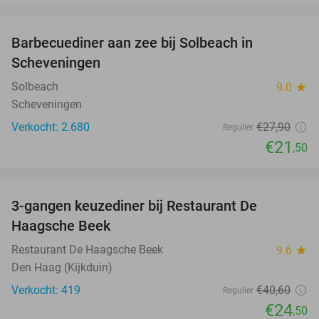
favorite_border
Barbecuediner aan zee bij Solbeach in
23%
Scheveningen
Solbeach
9.0
star
Scheveningen
Verkocht: 2.680
€27
,90
Regulier
€21
,50
favorite_border
3-gangen keuzediner bij Restaurant De
40%
Haagsche Beek
Restaurant De Haagsche Beek
9.6
star
Den Haag (Kijkduin)
Verkocht: 419
€40
,60
Regulier
€24
,50