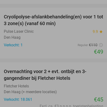
favorite_border
Cryolipolyse-afslankbehandeling(en) voor 1 tot
55%
NEW
3 zone(s) (vanaf 60 min)
TODAY
Pulse Laser Clinic
9.9
star
Den Haag
Verkocht: 1
€110
Regulier
€49
favorite_border
Overnachting voor 2 + evt. ontbijt en 3-
gangendiner bij Fletcher Hotels
Fletcher Hotels
Den Haag (+ meerdere locaties)
€45
Verkocht: 18.061
Excl. ca. €3 p.p.p.n. toeristenbelasting