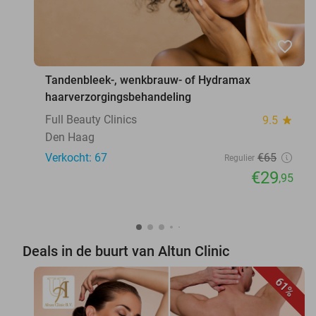
favorite_border
Tandenbleek-, wenkbrauw- of Hydramax
haarverzorgingsbehandeling
Full Beauty Clinics
9.5
star
Den Haag
Verkocht: 67
€65
Regulier
€29
,95
Deals in de buurt van Altun Clinic
61%