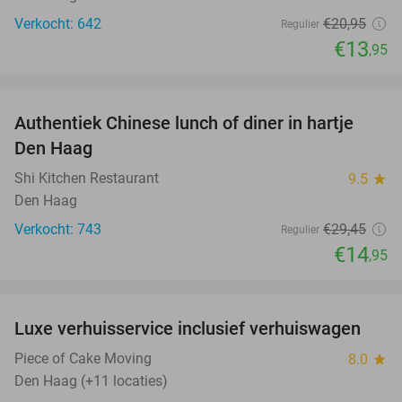
Verkocht: 642
€20
,95
Regulier
€13
,95
favorite_border
Authentiek Chinese lunch of diner in hartje
49%
Den Haag
Shi Kitchen Restaurant
9.5
star
Den Haag
Verkocht: 743
€29
,45
Regulier
€14
,95
favorite_border
Luxe verhuisservice inclusief verhuiswagen
83%
Piece of Cake Moving
8.0
star
Den Haag (+11 locaties)