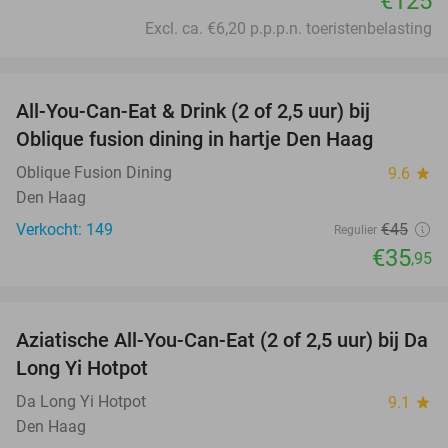
€125
Excl. ca. €6,20 p.p.p.n. toeristenbelasting
favorite_border
All-You-Can-Eat & Drink (2 of 2,5 uur) bij
20%
Oblique fusion dining in hartje Den Haag
Oblique Fusion Dining
9.6
star
Den Haag
Verkocht: 149
€45
Regulier
€35
,95
favorite_border
Aziatische All-You-Can-Eat (2 of 2,5 uur) bij Da
30%
Long Yi Hotpot
Da Long Yi Hotpot
9.1
star
Den Haag