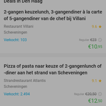
favorite_border
Deals in Den Haag
2-gangen keuzelunch, 3-gangendiner à la carte
52%
of 5-gangendiner van de chef bij Villani
Restaurant Villani
9.6
star
Scheveningen
Verkocht: 103
€23
Regulier
€10
,95
favorite_border
Pizza of pasta naar keuze of 2-gangenlunch of
39%
-diner aan het strand van Scheveningen
Strandrestaurant Atlantis
9.1
star
Scheveningen
Verkocht: 2.494
€20
,50
Regulier
€12
,50