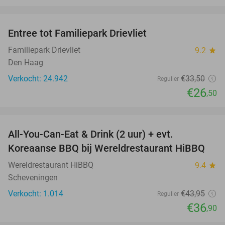
favorite_border
Entree tot Familiepark Drievliet
21%
Familiepark Drievliet
9.2
star
Den Haag
Verkocht: 24.942
€33
,50
Regulier
€26
,50
favorite_border
All-You-Can-Eat & Drink (2 uur) + evt.
16%
Koreaanse BBQ bij Wereldrestaurant HiBBQ
Wereldrestaurant HiBBQ
9.4
star
Scheveningen
Verkocht: 1.014
€43
,95
Regulier
€36
,90
favorite_border