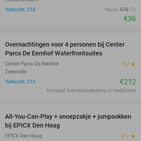
Verkocht: 218
€70
Regulier
€36
favorite_border
Overnachtingen voor 4 personen bij Center
Parcs De Eemhof Waterfrontsuites
Center Parcs De Eemhof
9.2
star
Zeewolde
€212
Verkocht: 210
Inclusief toeristenbelasting en bedlinnen
favorite_border
All-You-Can-Play + snoepzakje + jumpsokken
40%
bij EPICX Den Haag
EPICX Den Haag
8.1
star