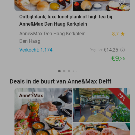
favorite_border
Ontbijtplank, luxe lunchplank of high tea bij
Anne&Max Den Haag Kerkplein
Anne&Max Den Haag Kerkplein
8.7
star
Den Haag
Verkocht: 1.174
€14
,25
Regulier
€9
,25
Deals in de buurt van Anne&Max Delft
29%