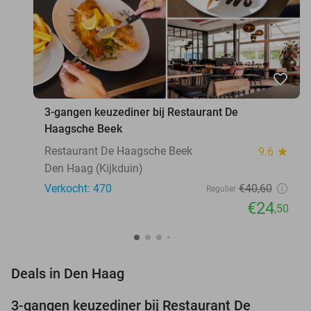
favorite_border
3-gangen keuzediner bij Restaurant De
Haagsche Beek
Restaurant De Haagsche Beek
9.6
star
Den Haag (Kijkduin)
Verkocht: 470
€40
,60
Regulier
€24
,50
favorite_border
Deals in Den Haag
3-gangen keuzediner bij Restaurant De
40%