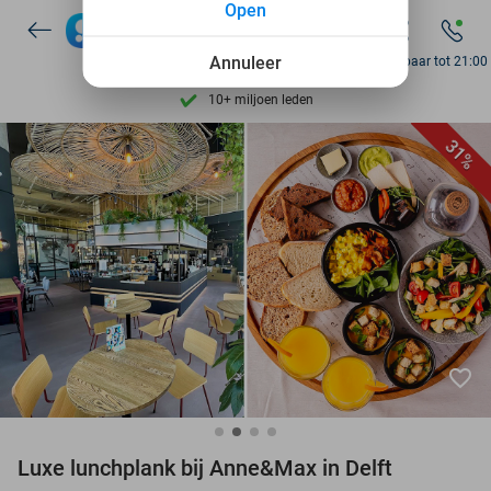
Open
7 dagen per week beschikbaar
10+ miljoen leden
Annuleer
Bereikbaar tot 21:00
9,4
op basis van
206.200 reviews
Ontdek 15.000+ deals
31%
7 dagen per week beschikbaar
10+ miljoen leden
favorite_border
Luxe lunchplank bij Anne&Max in Delft