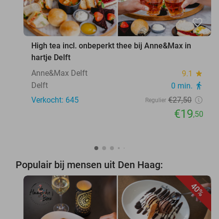
favorite_border
High tea incl. onbeperkt thee bij Anne&Max in
hartje Delft
Anne&Max Delft
9.1
star
Delft
0 min.
directions_walk
Verkocht: 645
€27
,50
Regulier
€19
,50
Populair bij mensen uit Den Haag:
40%