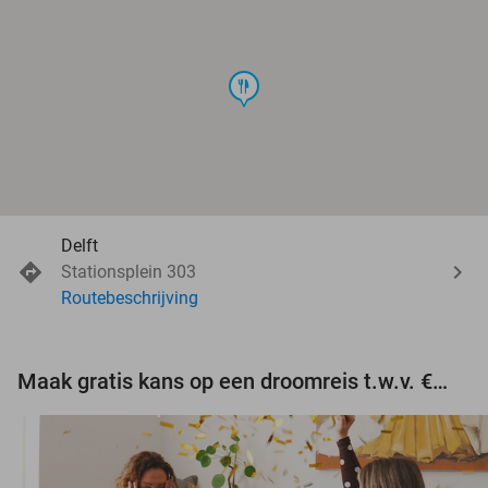
food
Delft
Stationsplein 303
Routebeschrijving
Maak gratis kans op een droomreis t.w.v. €3.000!