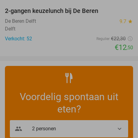
2-gangen keuzelunch bij De Beren
44%
NEW
TODAY
De Beren Delft
9.7
star
Delft
Verkocht: 52
€22
,30
Regulier
€12
,50
Voordelig spontaan uit
eten?