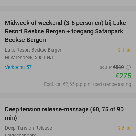
favorite_border
Midweek of weekend (3-6 personen) bij Lake
53%
Resort Beekse Bergen + toegang Safaripark
Beekse Bergen
Lake Resort Beekse Bergen
9.1
star
Hilvarenbeek, 5081 NJ
Verkocht: 57
€590
Regulier
€275
Excl. ca. €2,65 p.p.p.n. toeristenbelasting
favorite_border
Deep tension release-massage (60, 75 of 90
49%
min)
Deep Tension Release
9.6
star
Leidschendam