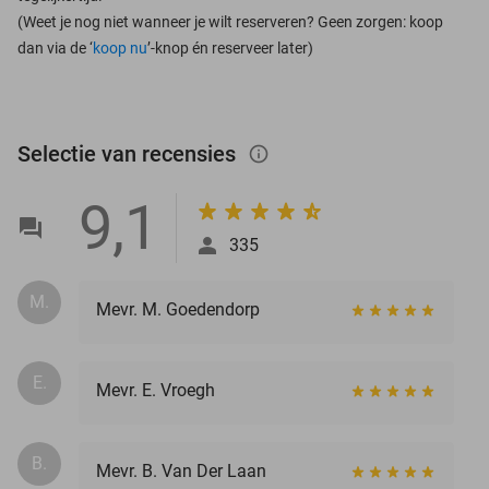
(Weet je nog niet wanneer je wilt reserveren? Geen zorgen: koop
dan via de ‘
koop nu
’-knop én reserveer later)
Selectie van recensies
info_outlined
9,1
335
M.
Mevr. M. Goedendorp
E.
Mevr. E. Vroegh
B.
Mevr. B. Van Der Laan