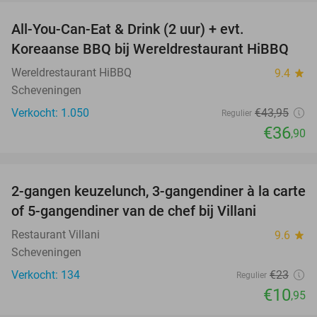
All-You-Can-Eat & Drink (2 uur) + evt.
16%
Koreaanse BBQ bij Wereldrestaurant HiBBQ
Wereldrestaurant HiBBQ
9.4
star
Scheveningen
Verkocht: 1.050
€43
,95
Regulier
€36
,90
favorite_border
2-gangen keuzelunch, 3-gangendiner à la carte
52%
of 5-gangendiner van de chef bij Villani
Restaurant Villani
9.6
star
Scheveningen
Verkocht: 134
€23
Regulier
€10
,95