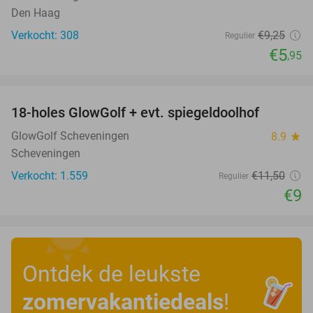
Den Haag
Verkocht: 308
€9
,25
Regulier
€5
,95
favorite_border
18-holes GlowGolf + evt. spiegeldoolhof
22%
GlowGolf Scheveningen
8.9
star
Scheveningen
Verkocht: 1.559
€11
,50
Regulier
€9
Ontdek de leukste
zomervakantiedeals
!