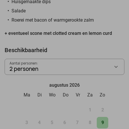
Huisgemaakte dips
Salade
Roerei met bacon of warmgerookte zalm
+ eventueel scone met clotted cream en lemon curd
Beschikbaarheid
Aantal personen:
2 personen
augustus 2026
Ma
Di
Wo
Do
Vr
Za
Zo
1
2
3
4
5
6
7
8
9