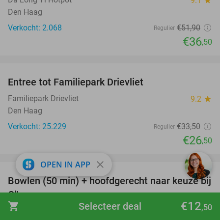
9.1
Den Haag
Verkocht: 2.068
€51
,90
Regulier
€36
,50
favorite_border
Entree tot Familiepark Drievliet
21%
Familiepark Drievliet
9.2
star
Den Haag
Verkocht: 25.229
€33
,50
Regulier
€26
,50
favorite_border
close
OPEN IN APP
Bowlen (50 min) + hoofdgerecht naar keuze bij
38%
O'Learys
€12
shopping_cart
Selecteer deal
,50
O´Learys Mall of the Netherlands
8.5
star