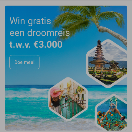
Win gratis
een droomreis
t.w.v. €3.000
Doe mee!