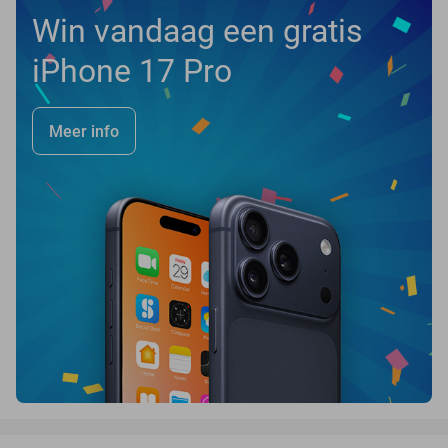
Win vandaag een gratis
iPhone 17 Pro
Meer info
favorite_border