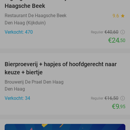
Haagsche Beek
Restaurant De Haagsche Beek
9.6
star
Den Haag (Kijkduin)
Verkocht: 470
€40
,60
Regulier
€24
,50
favorite_border
Bierproeverij + hapjes of hoofdgerecht naar
40%
NEW
keuze + biertje
TODAY
Brouwerij De Prael Den Haag
Den Haag
Verkocht: 34
€16
,50
Regulier
€9
,95