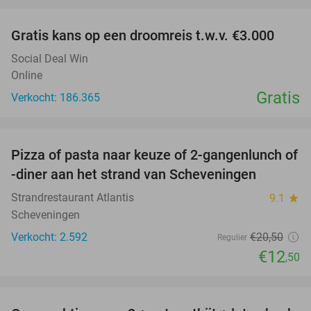
favorite_border
Gratis kans op een droomreis t.w.v. €3.000
Social Deal Win
Online
Gratis
Verkocht: 186.365
favorite_border
Pizza of pasta naar keuze of 2-gangenlunch of
39%
-diner aan het strand van Scheveningen
Strandrestaurant Atlantis
9.1
star
Scheveningen
Verkocht: 2.592
€20
,50
Regulier
€12
,50
favorite_border