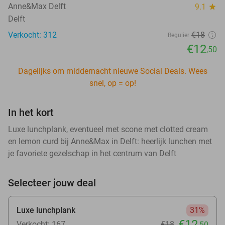
Anne&Max Delft
9.1
star
Delft
Verkocht: 312
€18
Regulier
€12
,50
Dagelijks om middernacht nieuwe Social Deals. Wees
snel, op = op!
In het kort
Luxe lunchplank, eventueel met scone met clotted cream
en lemon curd bij Anne&Max in Delft: heerlijk lunchen met
je favoriete gezelschap in het centrum van Delft
Selecteer jouw deal
Luxe lunchplank
31%
€12
Verkocht: 167
€18
,50