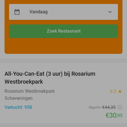
Zoek Restaurant
favorite_border
All-You-Can-Eat (3 uur) bij Rosarium
30%
Westbroekpark
Rosarium Westbroekpark
9.2
star
Scheveningen
Verkocht: 958
€44
,35
Regulier
€30
,95
favorite_border