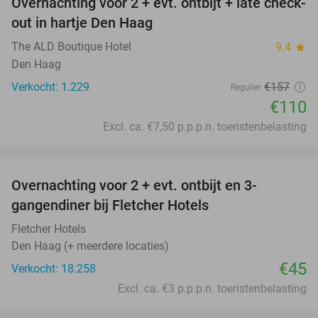
Overnachting voor 2 + evt. ontbijt + late check-
30%
out in hartje Den Haag
The ALD Boutique Hotel
9.4
star
Den Haag
Verkocht: 1.229
€157
Regulier
€110
Excl. ca. €7,50 p.p.p.n. toeristenbelasting
favorite_border
Overnachting voor 2 + evt. ontbijt en 3-
gangendiner bij Fletcher Hotels
Fletcher Hotels
Den Haag (+ meerdere locaties)
€45
Verkocht: 18.258
Excl. ca. €3 p.p.p.n. toeristenbelasting