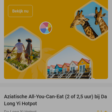
Bekijk nu
favorite_border
Aziatische All-You-Can-Eat (2 of 2,5 uur) bij Da
30%
Long Yi Hotpot
Da Long Yi Hotpot
star