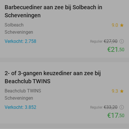
Barbecuediner aan zee bij Solbeach in
23%
Scheveningen
Solbeach
9.0
star
Scheveningen
Verkocht: 2.758
€27
,90
Regulier
€21
,50
favorite_border
2- of 3-gangen keuzediner aan zee bij
47%
Beachclub TWINS
Beachclub TWINS
9.3
star
Scheveningen
Verkocht: 3.852
€33
,20
Regulier
€17
,50
favorite_border