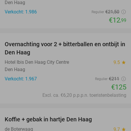
Den Haag
Verkocht: 1.986
€21
,50
Regulier
€12
,99
favorite_border
Overnachting voor 2 + bitterballen en ontbijt in
41%
Den Haag
Hotel Ibis Den Haag City Centre
9.5
star
Den Haag
Verkocht: 1.967
€211
Regulier
€125
Excl. ca. €6,20 p.p.p.n. toeristenbelasting
favorite_border
Koffie + gebak in hartje Den Haag
36%
de Boterwaag
9.7
star