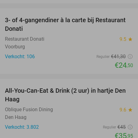
favorite_border
3- of 4-gangendiner à la carte bij Restaurant
41%
Donati
Restaurant Donati
9.5
star
Voorburg
Verkocht: 106
€41
,30
Regulier
€24
,50
favorite_border
All-You-Can-Eat & Drink (2 uur) in hartje Den
20%
Haag
Oblique Fusion Dining
9.6
star
Den Haag
Verkocht: 3.802
€45
Regulier
€35
,95