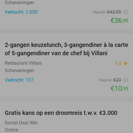
Scheveningen
Verkocht: 1.050
€43
,95
Regulier
€36
,90
favorite_border
2-gangen keuzelunch, 3-gangendiner à la carte
52%
of 5-gangendiner van de chef bij Villani
Restaurant Villani
9.6
star
Scheveningen
Verkocht: 137
€23
Regulier
€10
,95
favorite_border
Gratis kans op een droomreis t.w.v. €3.000
Social Deal Win
Online