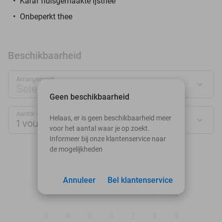
Karaf huisgemaakte ijsthee
Onbeperkt thee
Beschikbaarheid
Arrangement
Selecteer jouw deal
Geen beschikbaarheid
Aantal vouchers:
Helaas, er is geen beschikbaarheid meer
1 voucher
voor het aantal waar je op zoekt.
Informeer bij onze klantenservice naar
de mogelijkheden
augustus 2026
Ma
Di
Wo
Do
Vr
Za
Zo
Annuleer
Bel klantenservice
1
2
3
4
5
6
7
8
9