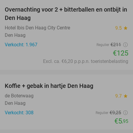
Overnachting voor 2 + bitterballen en ontbijt in
41%
Den Haag
Hotel Ibis Den Haag City Centre
9.5
star
Den Haag
Verkocht: 1.967
€211
Regulier
€125
Excl. ca. €6,20 p.p.p.n. toeristenbelasting
favorite_border
Koffie + gebak in hartje Den Haag
36%
de Boterwaag
9.7
star
Den Haag
Verkocht: 308
€9
,25
Regulier
€5
,95
favorite_border