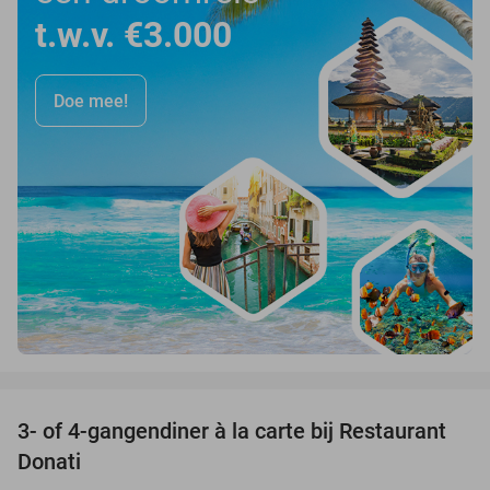
t.w.v. €3.000
Doe mee!
favorite_border
3- of 4-gangendiner à la carte bij Restaurant
41%
Donati