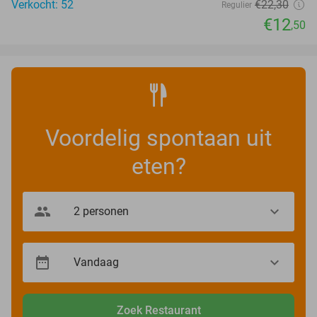
Verkocht: 52
€22
,30
Regulier
€12
,50
Voordelig spontaan uit
eten?
Zoek Restaurant