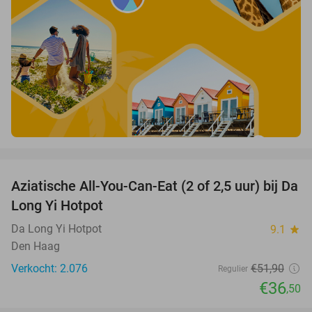
favorite_border
Aziatische All-You-Can-Eat (2 of 2,5 uur) bij Da
30%
Long Yi Hotpot
Da Long Yi Hotpot
9.1
star
Den Haag
Verkocht: 2.076
€51
,90
Regulier
€36
,50
favorite_border