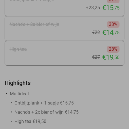
€15
€23
,25
,75
Nacho's + 2x bier of wijn
33%
€14
€22
,75
High tea
28%
€19
€27
,50
Highlights
Multideal:
Ontbijtplank + 1 sapje €15,75
Nacho's + 2x bier of wijn €14,75
High tea €19,50