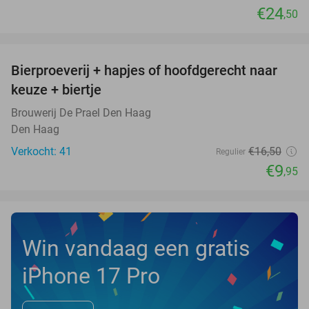
€24
,50
favorite_border
Bierproeverij + hapjes of hoofdgerecht naar
40%
NEW
keuze + biertje
TODAY
Brouwerij De Prael Den Haag
Den Haag
Verkocht: 41
€16
,50
Regulier
€9
,95
Win vandaag een gratis
iPhone 17 Pro