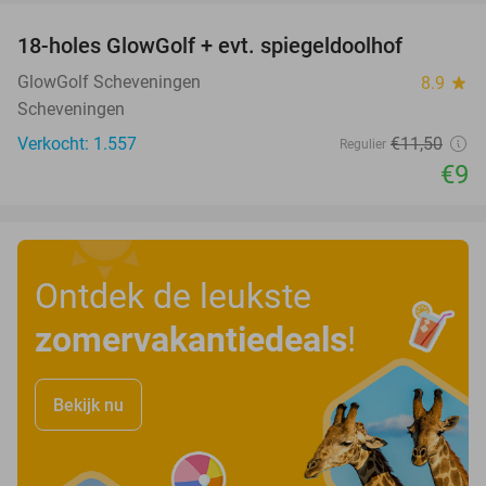
18-holes GlowGolf + evt. spiegeldoolhof
22%
GlowGolf Scheveningen
8.9
star
Scheveningen
Verkocht: 1.557
€11
,50
Regulier
€9
Ontdek de leukste
zomervakantiedeals
!
Bekijk nu