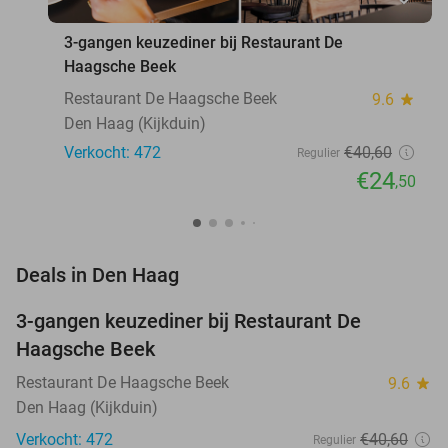
3-gangen keuzediner bij Restaurant De
Haagsche Beek
Restaurant De Haagsche Beek
9.6
star
Den Haag (Kijkduin)
Verkocht: 472
€40
,60
Regulier
€24
,50
favorite_border
Deals in Den Haag
3-gangen keuzediner bij Restaurant De
40%
Haagsche Beek
Restaurant De Haagsche Beek
9.6
star
Den Haag (Kijkduin)
Verkocht: 472
€40
,60
Regulier