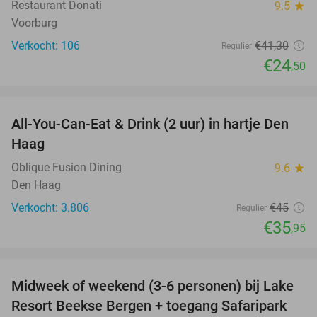
Restaurant Donati
9.5
star
Voorburg
Verkocht: 106
€41
,30
Regulier
€24
,50
favorite_border
All-You-Can-Eat & Drink (2 uur) in hartje Den
20%
Haag
Oblique Fusion Dining
9.6
star
Den Haag
Verkocht: 3.806
€45
Regulier
€35
,95
favorite_border
Midweek of weekend (3-6 personen) bij Lake
53%
Resort Beekse Bergen + toegang Safaripark