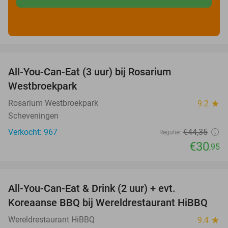
favorite_border
All-You-Can-Eat (3 uur) bij Rosarium
30%
Westbroekpark
Rosarium Westbroekpark
9.2
star
Scheveningen
Verkocht: 967
€44
,35
Regulier
€30
,95
favorite_border
All-You-Can-Eat & Drink (2 uur) + evt.
16%
Koreaanse BBQ bij Wereldrestaurant HiBBQ
Wereldrestaurant HiBBQ
9.4
star