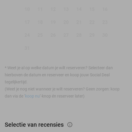
10
11
12
13
14
15
16
17
18
19
20
21
22
23
24
25
26
27
28
29
30
31
*
Weet je al op welke datum je wilt reserveren? Selecteer dan
hierboven de datum en reserveer en koop jouw Social Deal
tegelijkertijd.
(Weet je nog niet wanneer je wilt reserveren? Geen zorgen: koop
dan via de ‘
koop nu
’-knop én reserveer later)
Selectie van recensies
info_outlined