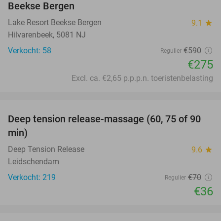
Beekse Bergen
Lake Resort Beekse Bergen
9.1
star
Hilvarenbeek, 5081 NJ
Verkocht: 58
€590
Regulier
€275
Excl. ca. €2,65 p.p.p.n. toeristenbelasting
favorite_border
Deep tension release-massage (60, 75 of 90
49%
min)
Deep Tension Release
9.6
star
Leidschendam
Verkocht: 219
€70
Regulier
€36
favorite_border