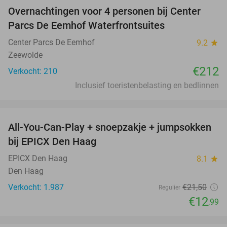
Overnachtingen voor 4 personen bij Center
Parcs De Eemhof Waterfrontsuites
Center Parcs De Eemhof
9.2
star
Zeewolde
€212
Verkocht: 210
Inclusief toeristenbelasting en bedlinnen
favorite_border
All-You-Can-Play + snoepzakje + jumpsokken
40%
bij EPICX Den Haag
EPICX Den Haag
8.1
star
Den Haag
Verkocht: 1.987
€21
,50
Regulier
€12
,99
favorite_border