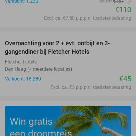
Verkocht: 1.230
€157
Regulier
€110
Excl. ca. €7,50 p.p.p.n. toeristenbelasting
favorite_border
Overnachting voor 2 + evt. ontbijt en 3-
gangendiner bij Fletcher Hotels
Fletcher Hotels
Den Haag (+ meerdere locaties)
€45
Verkocht: 18.280
Excl. ca. €3 p.p.p.n. toeristenbelasting
Win gratis
een droomreis