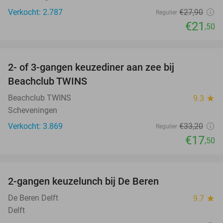
Verkocht: 2.787
€27
,90
Regulier
€21
,50
favorite_border
2- of 3-gangen keuzediner aan zee bij
47%
Beachclub TWINS
Beachclub TWINS
9.3
star
Scheveningen
Verkocht: 3.869
€33
,20
Regulier
€17
,50
favorite_border
2-gangen keuzelunch bij De Beren
44%
NEW
TODAY
De Beren Delft
9.7
star
Delft