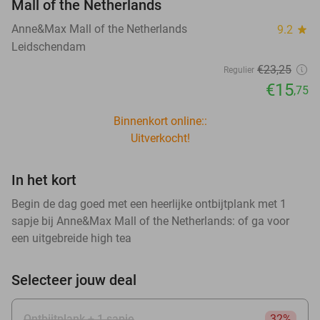
Mall of the Netherlands
Anne&Max Mall of the Netherlands
9.2
star
Leidschendam
€23
,25
Regulier
€15
,75
Binnenkort online::
Uitverkocht!
In het kort
Begin de dag goed met een heerlijke ontbijtplank met 1
sapje bij Anne&Max Mall of the Netherlands: of ga voor
een uitgebreide high tea
Selecteer jouw deal
Ontbijtplank + 1 sapje
32%