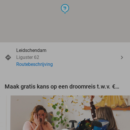
food
Leidschendam
Liguster 62
Routebeschrijving
Maak gratis kans op een droomreis t.w.v. €3.000!