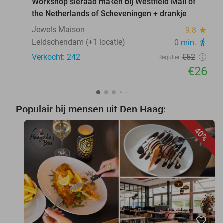
Workshop sieraad maken bij Westfield Mall of
the Netherlands of Scheveningen + drankje
Jewels Maison
9.8
star
Leidschendam (+1 locatie)
0 min.
directions_walk
Verkocht: 242
€52
Regulier
€26
Populair bij mensen uit Den Haag:
40%
favorite_border