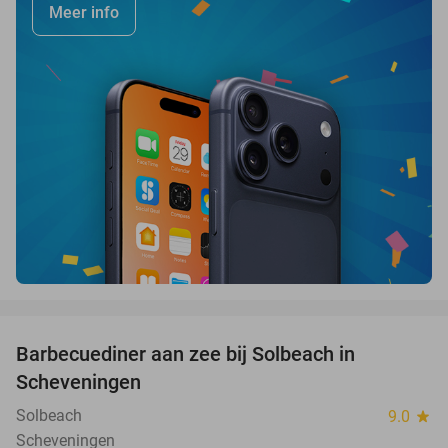
Meer info
favorite_border
Barbecuediner aan zee bij Solbeach in
23%
Scheveningen
Solbeach
9.0
star
Scheveningen