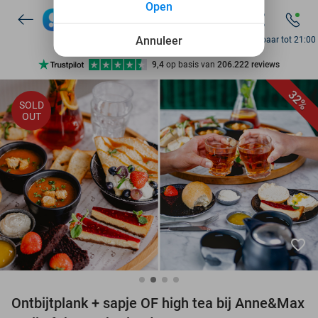
Open
7 dagen per week beschikbaar
10+ miljoen leden
Annuleer
Bereikbaar tot 21:00
9,4
op basis van
206.222 reviews
Ontdek 15.000+ deals
32%
SOLD
7 dagen per week beschikbaar
OUT
10+ miljoen leden
favorite_border
Ontbijtplank + sapje OF high tea bij Anne&Max