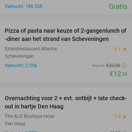
Gratis
Verkocht: 186.558
favorite_border
Pizza of pasta naar keuze of 2-gangenlunch of
39%
-diner aan het strand van Scheveningen
Strandrestaurant Atlantis
9.1
star
Scheveningen
Verkocht: 2.596
€20
,50
Regulier
€12
,50
favorite_border
Overnachting voor 2 + evt. ontbijt + late check-
30%
out in hartje Den Haag
The ALD Boutique Hotel
9.4
star
Den Haag