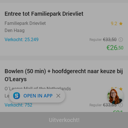
Entree tot Familiepark Drievliet
21%
Familiepark Drievliet
9.2
star
Den Haag
Verkocht: 25.249
€33
,50
Regulier
€26
,50
favorite_border
Bowlen (50 min) + hoofdgerecht naar keuze bij
38%
O'Learys
O´Learys Mall of the Netherlands
8.5
star
close
OPEN IN APP
Leidschendam
Verkocht: 752
€33
,65
Regulier
€21
Uitverkocht!
favorite_border