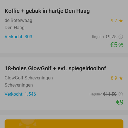
Koffie + gebak in hartje Den Haag
36%
de Boterwaag
9.7
star
Den Haag
Verkocht: 303
€9
,25
Regulier
€5
,95
favorite_border
18-holes GlowGolf + evt. spiegeldoolhof
22%
GlowGolf Scheveningen
8.9
star
Scheveningen
Verkocht: 1.546
€11
,50
Regulier
€9