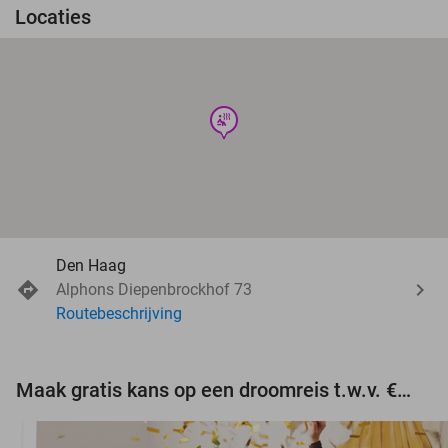
Locaties
wellness
Den Haag
Alphons Diepenbrockhof 73
Routebeschrijving
Maak gratis kans op een droomreis t.w.v. €3.000!