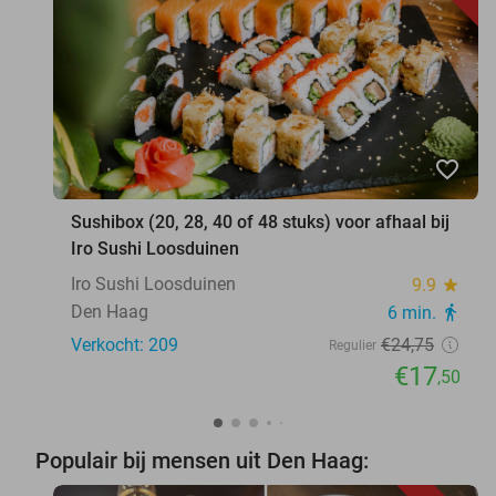
favorite_border
Sushibox (20, 28, 40 of 48 stuks) voor afhaal bij
Iro Sushi Loosduinen
Iro Sushi Loosduinen
9.9
star
Den Haag
6 min.
directions_walk
Verkocht: 209
€24
,75
Regulier
€17
,50
Populair bij mensen uit Den Haag: