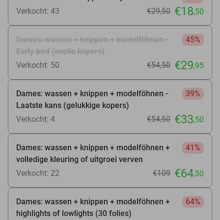
€18
Verkocht: 43
€29
,50
,50
Dames: wassen + knippen + modelföhnen -
45%
Early bird (snelle kopers)
€29
Verkocht: 50
€54
,50
,95
Dames: wassen + knippen + modelföhnen -
39%
Laatste kans (gelukkige kopers)
€33
Verkocht: 4
€54
,50
,50
Dames: wassen + knippen + modelföhnen +
41%
volledige kleuring of uitgroei verven
€64
Verkocht: 22
€109
,50
Dames: wassen + knippen + modelföhnen +
64%
highlights of lowlights (30 folies)