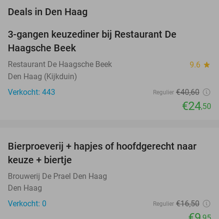
favorite_border
Deals in Den Haag
3-gangen keuzediner bij Restaurant De
40%
Haagsche Beek
Restaurant De Haagsche Beek
9.6
star
Den Haag (Kijkduin)
Verkocht: 443
€40
,60
Regulier
€24
,50
favorite_border
Bierproeverij + hapjes of hoofdgerecht naar
40%
NEW
keuze + biertje
TODAY
Brouwerij De Prael Den Haag
Den Haag
Verkocht: 0
€16
,50
Regulier
€9
,95