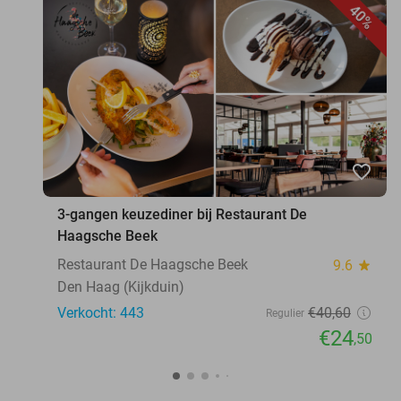
40%
favorite_border
3-gangen keuzediner bij Restaurant De
Haagsche Beek
Restaurant De Haagsche Beek
9.6
star
Den Haag (Kijkduin)
Verkocht: 443
€40
,60
Regulier
€24
,50