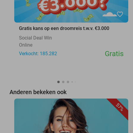
favorite_border
Gratis kans op een droomreis t.w.v. €3.000
Social Deal Win
Online
Gratis
Verkocht: 185.282
Anderen bekeken ook
57%