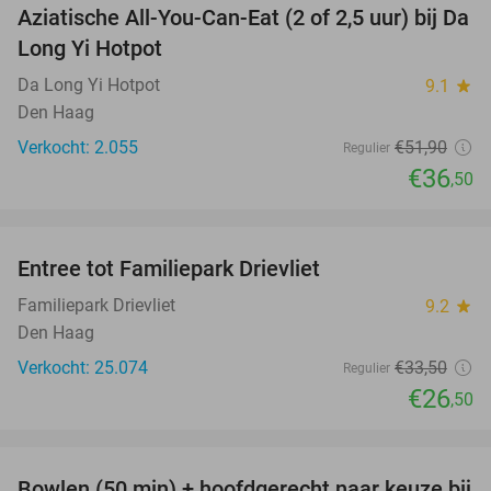
Aziatische All-You-Can-Eat (2 of 2,5 uur) bij Da
30%
Long Yi Hotpot
Da Long Yi Hotpot
9.1
star
Den Haag
Verkocht: 2.055
€51
,90
Regulier
€36
,50
favorite_border
Entree tot Familiepark Drievliet
21%
Familiepark Drievliet
9.2
star
Den Haag
Verkocht: 25.074
€33
,50
Regulier
€26
,50
favorite_border
Bowlen (50 min) + hoofdgerecht naar keuze bij