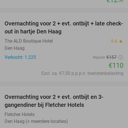
€12
,50
favorite_border
Overnachting voor 2 + evt. ontbijt + late check-
30%
out in hartje Den Haag
The ALD Boutique Hotel
9.4
star
Den Haag
Verkocht: 1.225
€157
Regulier
€110
Excl. ca. €7,50 p.p.p.n. toeristenbelasting
favorite_border
Overnachting voor 2 + evt. ontbijt en 3-
gangendiner bij Fletcher Hotels
Fletcher Hotels
Den Haag (+ meerdere locaties)