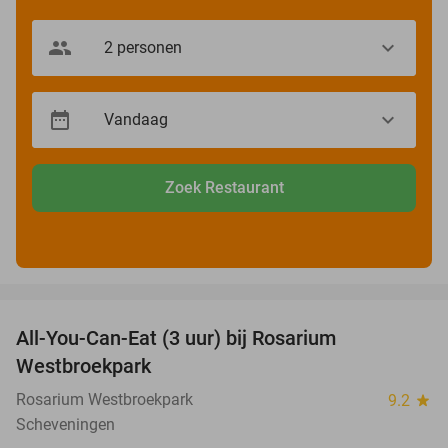
Zoek Restaurant
favorite_border
All-You-Can-Eat (3 uur) bij Rosarium
30%
Westbroekpark
Rosarium Westbroekpark
9.2
star
Scheveningen