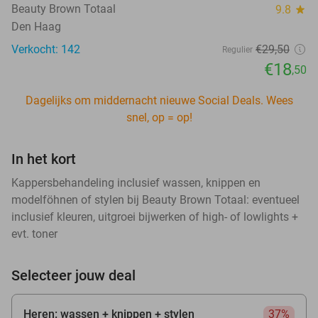
Beauty Brown Totaal
9.8
star
Den Haag
Verkocht: 142
€29
,50
Regulier
€18
,50
Dagelijks om middernacht nieuwe Social Deals. Wees
snel, op = op!
In het kort
Kappersbehandeling inclusief wassen, knippen en
modelföhnen of stylen bij Beauty Brown Totaal: eventueel
inclusief kleuren, uitgroei bijwerken of high- of lowlights +
evt. toner
Selecteer jouw deal
Heren: wassen + knippen + stylen
37%