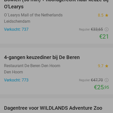
38%
O'Learys
O´Learys Mall of the Netherlands
8.5
star
Leidschendam
Verkocht: 737
€33
,65
Regulier
€21
favorite_border
4-gangen keuzediner bij De Beren
46%
Restaurant De Beren Den Hoorn
9.7
star
Den Hoorn
Verkocht: 773
€47
,70
Regulier
€25
,95
favorite_border
Dagentree voor WILDLANDS Adventure Zoo
24%