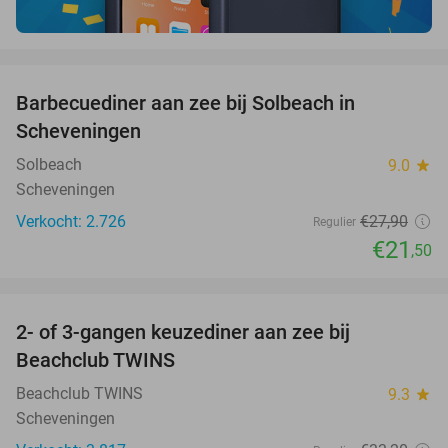
favorite_border
Barbecuediner aan zee bij Solbeach in
23%
Scheveningen
Solbeach
9.0
star
Scheveningen
Verkocht: 2.726
€27
,90
Regulier
€21
,50
favorite_border
2- of 3-gangen keuzediner aan zee bij
47%
Beachclub TWINS
Beachclub TWINS
9.3
star
Scheveningen