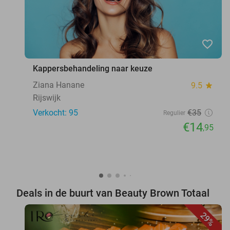
favorite_border
Kappersbehandeling naar keuze
Ziana Hanane
9.5
star
Rijswijk
Verkocht: 95
€35
Regulier
€14
,95
Deals in de buurt van Beauty Brown Totaal
29%