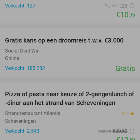
Verkocht: 127
€23
Regulier
€10
,95
favorite_border
Gratis kans op een droomreis t.w.v. €3.000
Social Deal Win
Online
Gratis
Verkocht: 185.282
favorite_border
Pizza of pasta naar keuze of 2-gangenlunch of
39%
-diner aan het strand van Scheveningen
Strandrestaurant Atlantis
9.1
star
Scheveningen
Verkocht: 2.543
€20
,50
Regulier