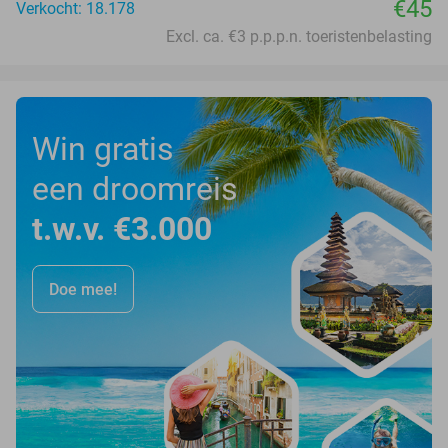
€45
Verkocht: 18.178
Excl. ca. €3 p.p.p.n. toeristenbelasting
Win gratis
een droomreis
t.w.v. €3.000
Doe mee!