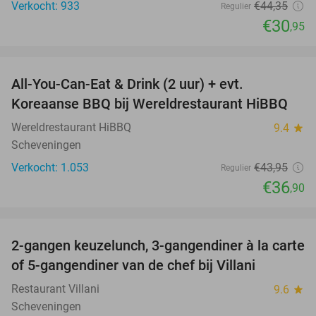
Verkocht: 933
€44
,35
Regulier
€30
,95
favorite_border
All-You-Can-Eat & Drink (2 uur) + evt.
16%
Koreaanse BBQ bij Wereldrestaurant HiBBQ
Wereldrestaurant HiBBQ
9.4
star
Scheveningen
Verkocht: 1.053
€43
,95
Regulier
€36
,90
favorite_border
2-gangen keuzelunch, 3-gangendiner à la carte
52%
of 5-gangendiner van de chef bij Villani
Restaurant Villani
9.6
star
Scheveningen