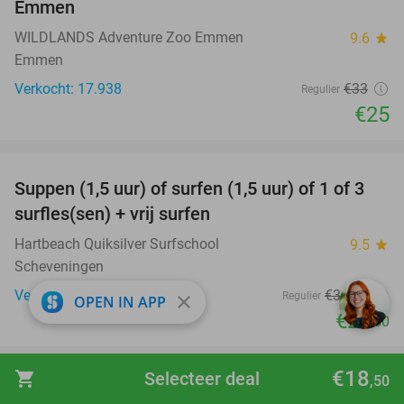
Emmen
WILDLANDS Adventure Zoo Emmen
9.6
star
Emmen
Verkocht: 17.938
€33
Regulier
€25
favorite_border
Suppen (1,5 uur) of surfen (1,5 uur) of 1 of 3
41%
surfles(sen) + vrij surfen
Hartbeach Quiksilver Surfschool
9.5
star
Scheveningen
Verkocht: 564
€36
,50
Regulier
close
OPEN IN APP
€21
,50
favorite_border
€18
shopping_cart
Selecteer deal
,50
Gerecht naar keuze + evt. dessert +
40%