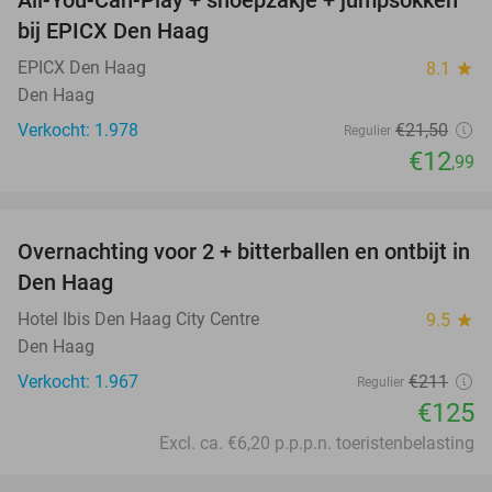
All-You-Can-Play + snoepzakje + jumpsokken
40%
bij EPICX Den Haag
EPICX Den Haag
8.1
star
Den Haag
Verkocht: 1.978
€21
,50
Regulier
€12
,99
favorite_border
Overnachting voor 2 + bitterballen en ontbijt in
41%
Den Haag
Hotel Ibis Den Haag City Centre
9.5
star
Den Haag
Verkocht: 1.967
€211
Regulier
€125
Excl. ca. €6,20 p.p.p.n. toeristenbelasting
favorite_border