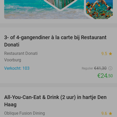
favorite_border
3- of 4-gangendiner à la carte bij Restaurant
41%
Donati
Restaurant Donati
9.5
star
Voorburg
Verkocht: 103
€41
,30
Regulier
€24
,50
favorite_border
All-You-Can-Eat & Drink (2 uur) in hartje Den
20%
Haag
Oblique Fusion Dining
9.6
star