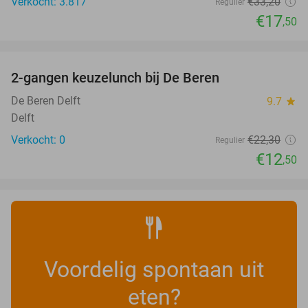
Verkocht: 3.817
€33
,20
Regulier
€17
,50
favorite_border
2-gangen keuzelunch bij De Beren
44%
NEW
TODAY
De Beren Delft
9.7
star
Delft
Verkocht: 0
€22
,30
Regulier
€12
,50
Voordelig spontaan uit
eten?