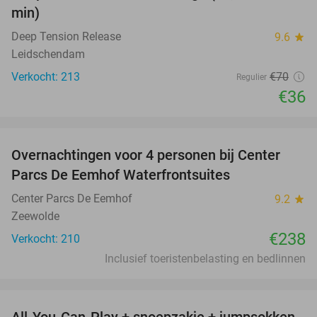
min)
Deep Tension Release
9.6
star
Leidschendam
Verkocht: 213
€70
Regulier
€36
favorite_border
Overnachtingen voor 4 personen bij Center
Parcs De Eemhof Waterfrontsuites
Center Parcs De Eemhof
9.2
star
Zeewolde
€238
Verkocht: 210
Inclusief toeristenbelasting en bedlinnen
favorite_border