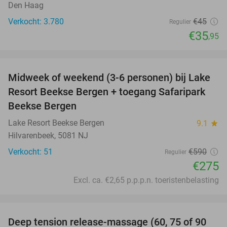
Den Haag
Verkocht: 3.780
€45
Regulier
€35
,95
favorite_border
Midweek of weekend (3-6 personen) bij Lake
53%
Resort Beekse Bergen + toegang Safaripark
Beekse Bergen
Lake Resort Beekse Bergen
9.1
star
Hilvarenbeek, 5081 NJ
Verkocht: 51
€590
Regulier
€275
Excl. ca. €2,65 p.p.p.n. toeristenbelasting
favorite_border
Deep tension release-massage (60, 75 of 90
49%