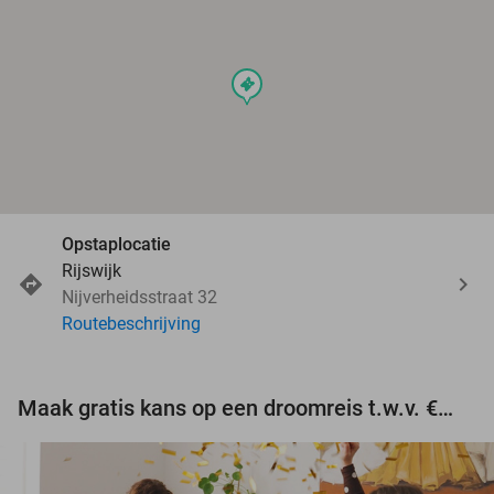
events
Opstaplocatie
Rijswijk
Nijverheidsstraat 32
Routebeschrijving
Maak gratis kans op een droomreis t.w.v. €3.000!