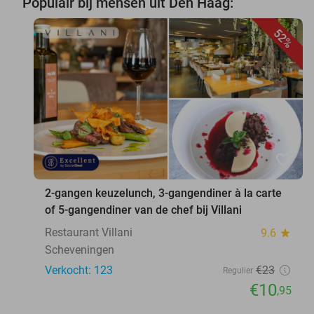
Populair bij mensen uit Den Haag:
52%
favorite_border
2-gangen keuzelunch, 3-gangendiner à la carte
of 5-gangendiner van de chef bij Villani
Restaurant Villani
9.6
star
Scheveningen
Verkocht: 123
€23
Regulier
€10
,95