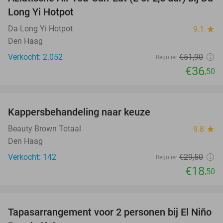
30%
Long Yi Hotpot
Da Long Yi Hotpot
9.1
star
Den Haag
Verkocht: 2.052
€51
,90
Regulier
€36
,50
favorite_border
Kappersbehandeling naar keuze
37%
Beauty Brown Totaal
9.8
star
Den Haag
Verkocht: 142
€29
,50
Regulier
€18
,50
favorite_border
Tapasarrangement voor 2 personen bij El Niño
51%