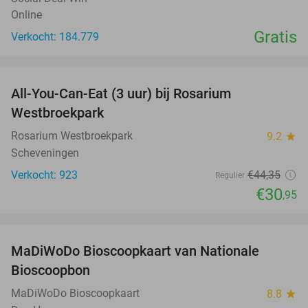
Online
Gratis
Verkocht: 184.779
favorite_border
All-You-Can-Eat (3 uur) bij Rosarium
30%
Westbroekpark
Rosarium Westbroekpark
9.2
star
Scheveningen
Verkocht: 923
€44
,35
Regulier
€30
,95
favorite_border
MaDiWoDo Bioscoopkaart van Nationale
31%
Bioscoopbon
MaDiWoDo Bioscoopkaart
8.8
star