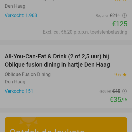
Den Haag
Verkocht: 1.963
€211
Regulier
€125
Excl. ca. €6,20 p.p.p.n. toeristenbelasting
favorite_border
All-You-Can-Eat & Drink (2 of 2,5 uur) bij
20%
Oblique fusion dining in hartje Den Haag
Oblique Fusion Dining
9.6
star
Den Haag
Verkocht: 151
€45
Regulier
€35
,95