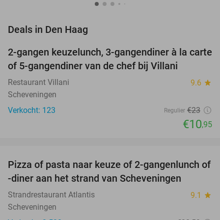
favorite_border
Deals in Den Haag
2-gangen keuzelunch, 3-gangendiner à la carte
52%
of 5-gangendiner van de chef bij Villani
Restaurant Villani
9.6
star
Scheveningen
Verkocht: 123
€23
Regulier
€10
,95
favorite_border
Pizza of pasta naar keuze of 2-gangenlunch of
39%
-diner aan het strand van Scheveningen
Strandrestaurant Atlantis
9.1
star
Scheveningen