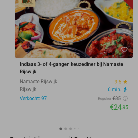
favorite_border
Indiaas 3- of 4-gangen keuzediner bij Namaste
Rijswijk
Namaste Rijswijk
9.5
star
Rijswijk
6 min.
directions_walk
Verkocht: 97
€35
Regulier
€24
,95