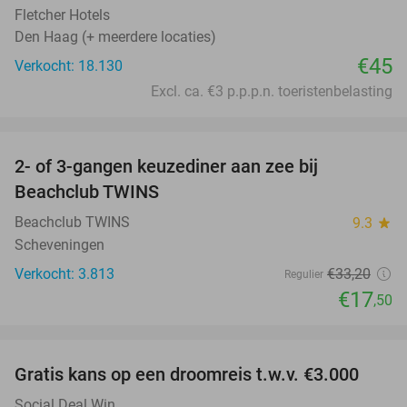
Fletcher Hotels
Den Haag (+ meerdere locaties)
€45
Verkocht: 18.130
Excl. ca. €3 p.p.p.n. toeristenbelasting
favorite_border
2- of 3-gangen keuzediner aan zee bij
47%
Beachclub TWINS
Beachclub TWINS
9.3
star
Scheveningen
Verkocht: 3.813
€33
,20
Regulier
€17
,50
favorite_border
Gratis kans op een droomreis t.w.v. €3.000
Social Deal Win