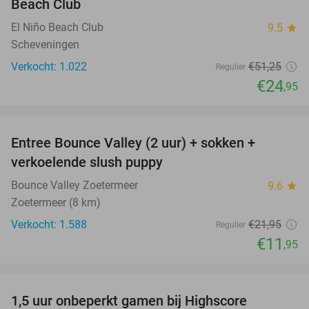
Beach Club
El Niño Beach Club
9.5
star
Scheveningen
Verkocht: 1.022
€51
,25
Regulier
€24
,95
favorite_border
Entree Bounce Valley (2 uur) + sokken +
46%
verkoelende slush puppy
Bounce Valley Zoetermeer
9.6
star
Zoetermeer (8 km)
Verkocht: 1.588
€21
,95
Regulier
€11
,95
favorite_border
1,5 uur onbeperkt gamen bij Highscore
33%