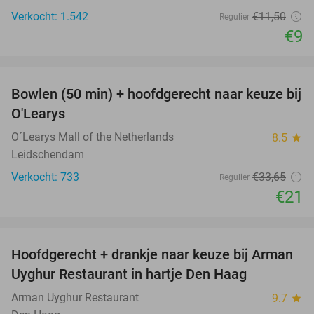
Verkocht: 1.542
€11
,50
Regulier
€9
favorite_border
Bowlen (50 min) + hoofdgerecht naar keuze bij
38%
O'Learys
O´Learys Mall of the Netherlands
8.5
star
Leidschendam
Verkocht: 733
€33
,65
Regulier
€21
favorite_border
Hoofdgerecht + drankje naar keuze bij Arman
30%
Uyghur Restaurant in hartje Den Haag
Arman Uyghur Restaurant
9.7
star