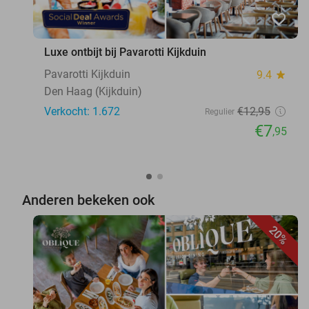
favorite_border
Luxe ontbijt bij Pavarotti Kijkduin
Pavarotti Kijkduin
9.4
star
Den Haag (Kijkduin)
Verkocht: 1.672
€12
,95
Regulier
€7
,95
Anderen bekeken ook
20%