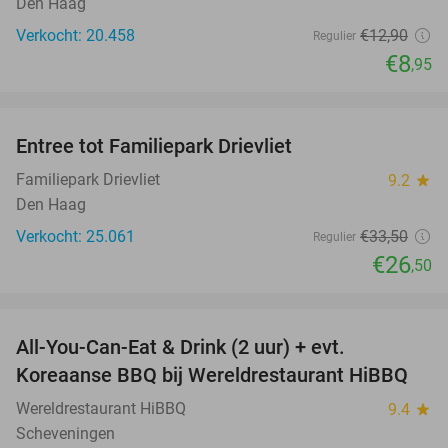
Den Haag
Verkocht: 20.458
€12
,90
Regulier
€8
,95
favorite_border
Entree tot Familiepark Drievliet
21%
Familiepark Drievliet
9.2
star
Den Haag
Verkocht: 25.061
€33
,50
Regulier
€26
,50
favorite_border
All-You-Can-Eat & Drink (2 uur) + evt.
16%
Koreaanse BBQ bij Wereldrestaurant HiBBQ
Wereldrestaurant HiBBQ
9.4
star
Scheveningen