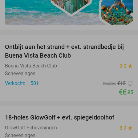
favorite_border
Ontbijt aan het strand + evt. strandbedje bij
54%
Buena Vista Beach Club
Buena Vista Beach Club
9.0
star
Scheveningen
Verkocht: 1.501
€15
Regulier
€6
,95
favorite_border
18-holes GlowGolf + evt. spiegeldoolhof
22%
GlowGolf Scheveningen
8.9
star
Scheveningen