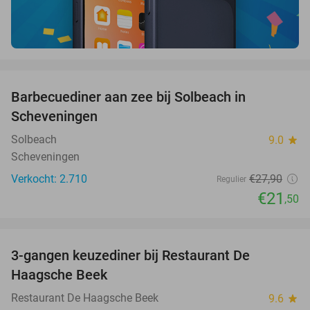
favorite_border
Barbecuediner aan zee bij Solbeach in
23%
Scheveningen
Solbeach
9.0
star
Scheveningen
Verkocht: 2.710
€27
,90
Regulier
€21
,50
favorite_border
3-gangen keuzediner bij Restaurant De
40%
Haagsche Beek
Restaurant De Haagsche Beek
9.6
star