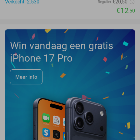
Verkocht: 2.530
€20
,50
Regulier
€12
,50
Win vandaag een gratis
iPhone 17 Pro
Meer info