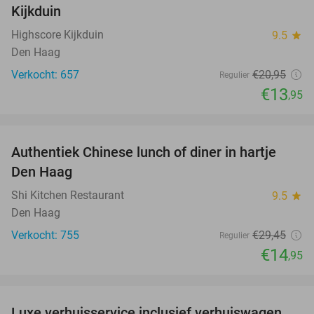
Kijkduin
Highscore Kijkduin
9.5
star
Den Haag
Verkocht: 657
€20
,95
Regulier
€13
,95
favorite_border
Authentiek Chinese lunch of diner in hartje
49%
Den Haag
Shi Kitchen Restaurant
9.5
star
Den Haag
Verkocht: 755
€29
,45
Regulier
€14
,95
favorite_border
Luxe verhuisservice inclusief verhuiswagen