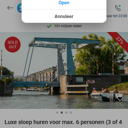
Open
Ontdek 15.000+ deals
7 dagen per week beschikbaar
Annuleer
Bereikbaar tot 23:00
10+ miljoen leden
9,4
op basis van
206.071 reviews
27%
SOLD
Ontdek 15.000+ deals
OUT
7 dagen per week beschikbaar
10+ miljoen leden
favorite_border
Luxe sloep huren voor max. 6 personen (3 of 4