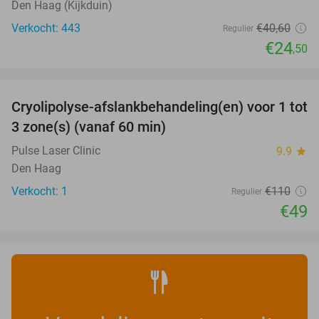
Den Haag (Kijkduin)
Verkocht: 443
€40
,60
Regulier
€24
,50
favorite_border
Cryolipolyse-afslankbehandeling(en) voor 1 tot
55%
NEW
3 zone(s) (vanaf 60 min)
TODAY
Pulse Laser Clinic
9.9
star
Den Haag
Verkocht: 1
€110
Regulier
€49