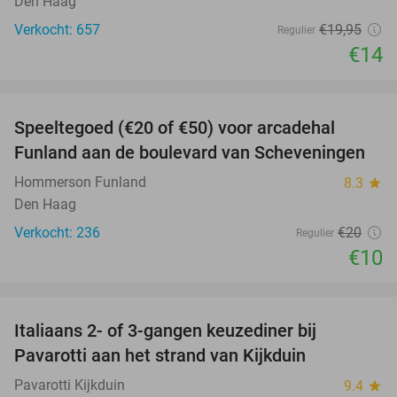
Den Haag
Verkocht: 657
€19
,95
Regulier
€14
favorite_border
Speeltegoed (€20 of €50) voor arcadehal
50%
Funland aan de boulevard van Scheveningen
Hommerson Funland
8.3
star
Den Haag
Verkocht: 236
€20
Regulier
€10
favorite_border
Italiaans 2- of 3-gangen keuzediner bij
27%
Pavarotti aan het strand van Kijkduin
Pavarotti Kijkduin
9.4
star