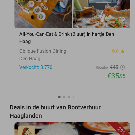
favorite_border
All-You-Can-Eat & Drink (2 uur) in hartje Den
Haag
Oblique Fusion Dining
9.6
star
Den Haag
Verkocht: 3.770
€45
Regulier
€35
,95
Deals in de buurt van Bootverhuur
Haaglanden
29%