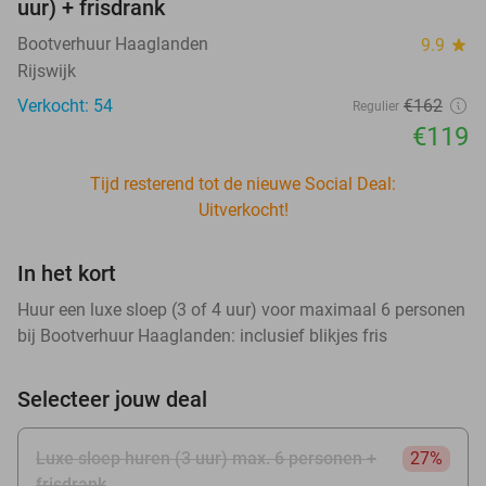
uur) + frisdrank
Bootverhuur Haaglanden
9.9
star
Rijswijk
Verkocht: 54
€162
Regulier
€119
Tijd resterend tot de nieuwe Social Deal:
Uitverkocht!
In het kort
Huur een luxe sloep (3 of 4 uur) voor maximaal 6 personen
bij Bootverhuur Haaglanden: inclusief blikjes fris
Selecteer jouw deal
Luxe sloep huren (3 uur) max. 6 personen +
27%
frisdrank