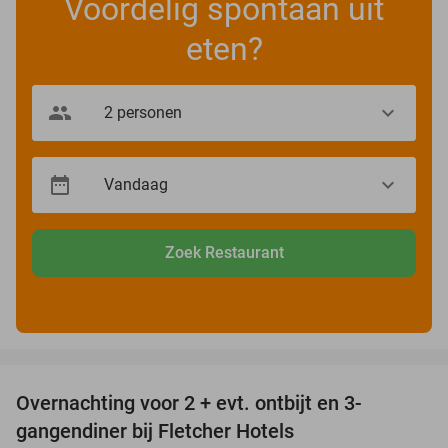
Voordelig spontaan uit
eten?
Zoek Restaurant
favorite_border
Overnachting voor 2 + evt. ontbijt en 3-
gangendiner bij Fletcher Hotels