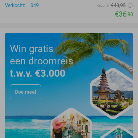
Verkocht: 1.049
€43
,95
Regulier
€36
,90
Win gratis
een droomreis
t.w.v. €3.000
Doe mee!