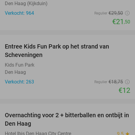
Den Haag (Kijkduin)
Verkocht: 964
€29
,50
Regulier
€21
,50
favorite_border
Entree Kids Fun Park op het strand van
36%
Scheveningen
Kids Fun Park
Den Haag
Verkocht: 263
€18
,75
Regulier
€12
favorite_border
Overnachting voor 2 + bitterballen en ontbijt in
41%
Den Haag
Hotel Ibis Den Haag City Centre
9.5
star