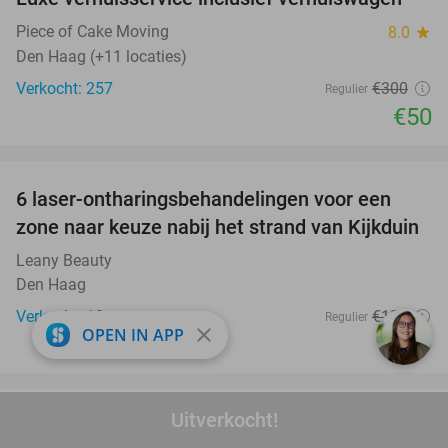
83%
Piece of Cake Moving
8.0
star
Den Haag (+11 locaties)
Verkocht: 257
€300
Regulier
€50
favorite_border
6 laser-ontharingsbehandelingen voor een
68%
zone naar keuze nabij het strand van Kijkduin
Leany Beauty
Den Haag
Verkocht: 10
€120
Regulier
close
OPEN IN APP
€39
favorite_border
Uitverkocht!
Overnachting voor 2 in een deluxe kamer in