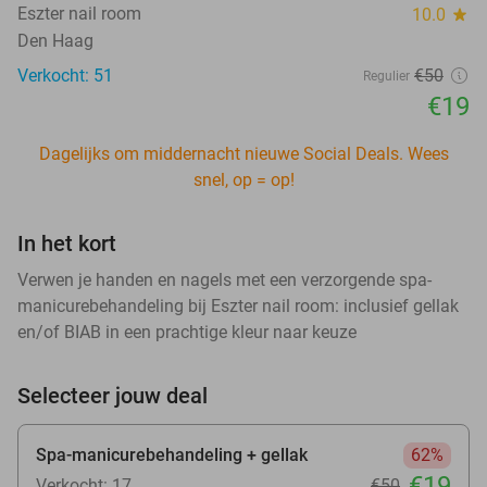
Eszter nail room
10.0
star
Den Haag
Verkocht: 51
€50
Regulier
€19
Dagelijks om middernacht nieuwe Social Deals. Wees
snel, op = op!
In het kort
Verwen je handen en nagels met een verzorgende spa-
manicurebehandeling bij Eszter nail room: inclusief gellak
en/of BIAB in een prachtige kleur naar keuze
Selecteer jouw deal
Spa-manicurebehandeling + gellak
62%
€19
Verkocht: 17
€50