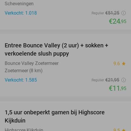
Scheveningen
Verkocht: 1.018
€51
,25
Regulier
€24
,95
favorite_border
Entree Bounce Valley (2 uur) + sokken +
46%
verkoelende slush puppy
Bounce Valley Zoetermeer
9.6
star
Zoetermeer (8 km)
Verkocht: 1.585
€21
,95
Regulier
€11
,95
favorite_border
1,5 uur onbeperkt gamen bij Highscore
33%
Kijkduin
Highscore Kijkduin
9.5
star