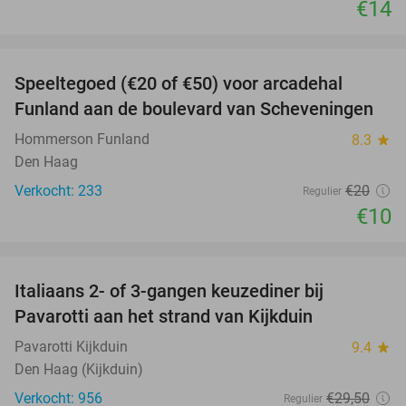
€14
favorite_border
Speeltegoed (€20 of €50) voor arcadehal
50%
Funland aan de boulevard van Scheveningen
Hommerson Funland
8.3
star
Den Haag
Verkocht: 233
€20
Regulier
€10
favorite_border
Italiaans 2- of 3-gangen keuzediner bij
27%
Pavarotti aan het strand van Kijkduin
Pavarotti Kijkduin
9.4
star
Den Haag (Kijkduin)
Verkocht: 956
€29
,50
Regulier