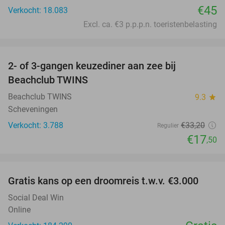
€45
Verkocht: 18.083
Excl. ca. €3 p.p.p.n. toeristenbelasting
favorite_border
2- of 3-gangen keuzediner aan zee bij
47%
Beachclub TWINS
Beachclub TWINS
9.3
star
Scheveningen
Verkocht: 3.788
€33
,20
Regulier
€17
,50
favorite_border
Gratis kans op een droomreis t.w.v. €3.000
Social Deal Win
Online