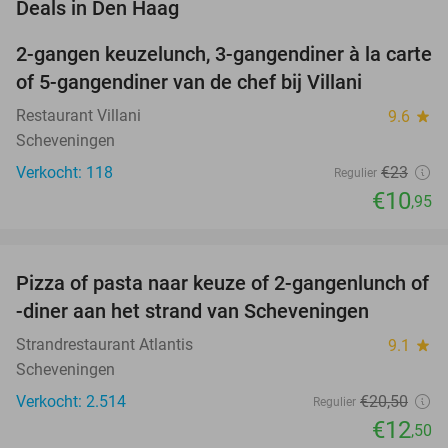
favorite_border
Deals in Den Haag
2-gangen keuzelunch, 3-gangendiner à la carte
52%
of 5-gangendiner van de chef bij Villani
Restaurant Villani
9.6
star
Scheveningen
Verkocht: 118
€23
Regulier
€10
,95
favorite_border
Pizza of pasta naar keuze of 2-gangenlunch of
39%
-diner aan het strand van Scheveningen
Strandrestaurant Atlantis
9.1
star
Scheveningen
Verkocht: 2.514
€20
,50
Regulier
€12
,50