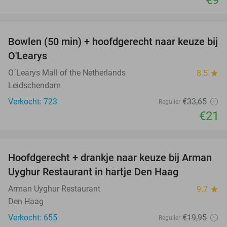
€9
favorite_border
Bowlen (50 min) + hoofdgerecht naar keuze bij
38%
O'Learys
O´Learys Mall of the Netherlands
8.5
star
Leidschendam
Verkocht: 723
€33
,65
Regulier
€21
favorite_border
Hoofdgerecht + drankje naar keuze bij Arman
30%
Uyghur Restaurant in hartje Den Haag
Arman Uyghur Restaurant
9.7
star
Den Haag
Verkocht: 655
€19
,95
Regulier