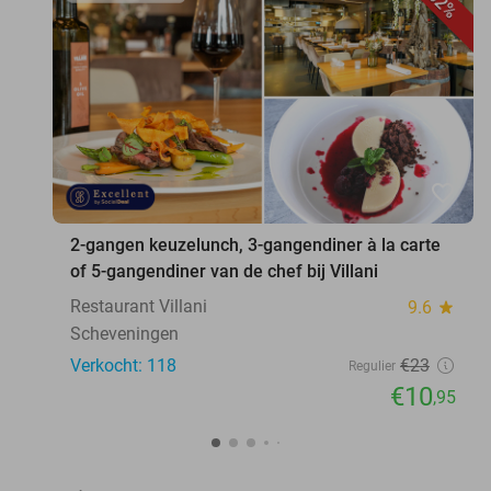
52%
favorite_border
2-gangen keuzelunch, 3-gangendiner à la carte
of 5-gangendiner van de chef bij Villani
Restaurant Villani
9.6
star
Scheveningen
Verkocht: 118
€23
Regulier
€10
,95