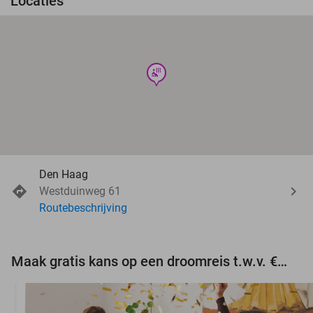
Locaties
wellness
Den Haag
Westduinweg 61
Routebeschrijving
Maak gratis kans op een droomreis t.w.v. €3.000!