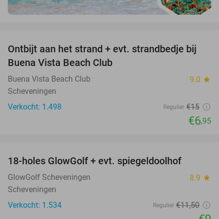
favorite_border
Ontbijt aan het strand + evt. strandbedje bij
54%
Buena Vista Beach Club
Buena Vista Beach Club
9.0
star
Scheveningen
Verkocht: 1.498
€15
Regulier
€6
,95
favorite_border
18-holes GlowGolf + evt. spiegeldoolhof
22%
GlowGolf Scheveningen
8.9
star
Scheveningen
Verkocht: 1.534
€11
,50
Regulier