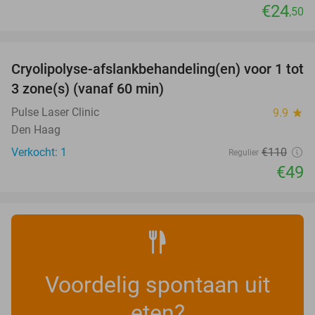
€24
,50
favorite_border
Cryolipolyse-afslankbehandeling(en) voor 1 tot
55%
NEW
3 zone(s) (vanaf 60 min)
TODAY
Pulse Laser Clinic
9.9
star
Den Haag
Verkocht: 1
€110
Regulier
€49
Voordelig spontaan uit
eten?