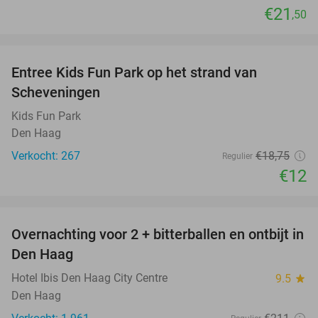
€21
,50
favorite_border
Entree Kids Fun Park op het strand van
36%
Scheveningen
Kids Fun Park
Den Haag
Verkocht: 267
€18
,75
Regulier
€12
favorite_border
Overnachting voor 2 + bitterballen en ontbijt in
41%
Den Haag
Hotel Ibis Den Haag City Centre
9.5
star
Den Haag