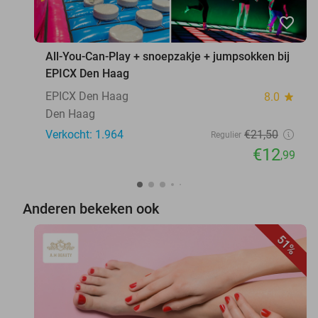
favorite_border
All-You-Can-Play + snoepzakje + jumpsokken bij
EPICX Den Haag
EPICX Den Haag
8.0
star
Den Haag
Verkocht: 1.964
€21
,50
Regulier
€12
,99
Anderen bekeken ook
51%