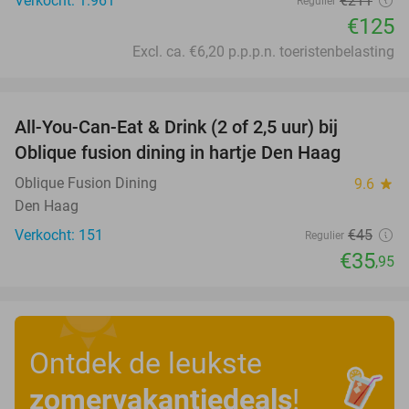
Verkocht: 1.961
€211
Regulier
€125
Excl. ca. €6,20 p.p.p.n. toeristenbelasting
favorite_border
All-You-Can-Eat & Drink (2 of 2,5 uur) bij
20%
Oblique fusion dining in hartje Den Haag
Oblique Fusion Dining
9.6
star
Den Haag
Verkocht: 151
€45
Regulier
€35
,95
Ontdek de leukste
zomervakantiedeals
!