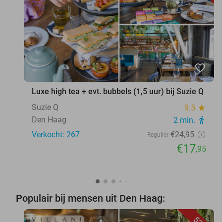
favorite_border
Luxe high tea + evt. bubbels (1,5 uur) bij Suzie Q
Suzie Q
9.5
star
Den Haag
2 min.
directions_walk
Verkocht: 267
€24
,95
Regulier
€17
,95
Populair bij mensen uit Den Haag: