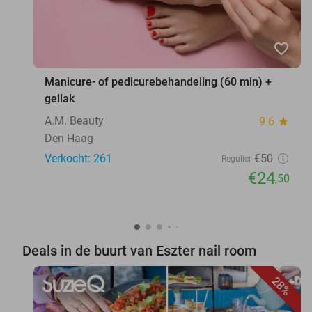
favorite_border
Manicure- of pedicurebehandeling (60 min) +
gellak
A.M. Beauty
9.6
star
Den Haag
Verkocht: 261
€50
Regulier
€24
,50
Deals in de buurt van Eszter nail room
28%