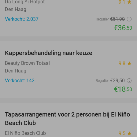
Da Long Yi Hotpot
9.1
star
Den Haag
Verkocht: 2.037
€51
,90
Regulier
€36
,50
favorite_border
Kappersbehandeling naar keuze
37%
Beauty Brown Totaal
9.8
star
Den Haag
Verkocht: 142
€29
,50
Regulier
€18
,50
favorite_border
Tapasarrangement voor 2 personen bij El Niño
51%
Beach Club
El Niño Beach Club
9.5
star