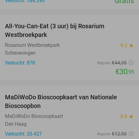
Gratis
Verkocht: 184.290
favorite_border
All-You-Can-Eat (3 uur) bij Rosarium
30%
Westbroekpark
Rosarium Westbroekpark
9.2
star
Scheveningen
Verkocht: 878
€44
,35
Regulier
€30
,95
favorite_border
MaDiWoDo Bioscoopkaart van Nationale
31%
Bioscoopbon
MaDiWoDo Bioscoopkaart
8.8
star
Den Haag
Verkocht: 20.427
€12
,90
Regulier