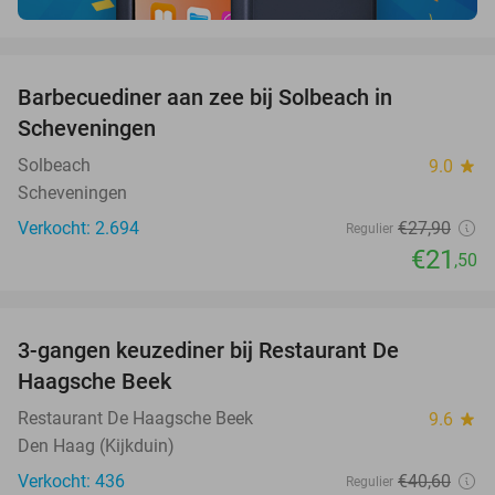
favorite_border
Barbecuediner aan zee bij Solbeach in
23%
Scheveningen
Solbeach
9.0
star
Scheveningen
Verkocht: 2.694
€27
,90
Regulier
€21
,50
favorite_border
3-gangen keuzediner bij Restaurant De
40%
Haagsche Beek
Restaurant De Haagsche Beek
9.6
star
Den Haag (Kijkduin)
Verkocht: 436
€40
,60
Regulier