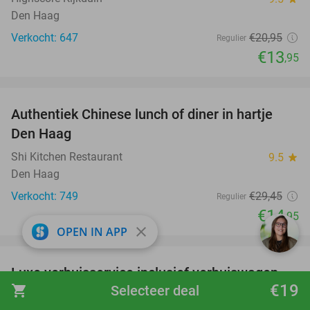
Den Haag
Verkocht: 647
€20
,95
Regulier
€13
,95
favorite_border
Authentiek Chinese lunch of diner in hartje
49%
Den Haag
Shi Kitchen Restaurant
9.5
star
Den Haag
Verkocht: 749
€29
,45
Regulier
€14
,95
close
OPEN IN APP
favorite_border
Luxe verhuisservice inclusief verhuiswagen
83%
€19
shopping_cart
Selecteer deal
Piece of Cake Moving
8.0
star