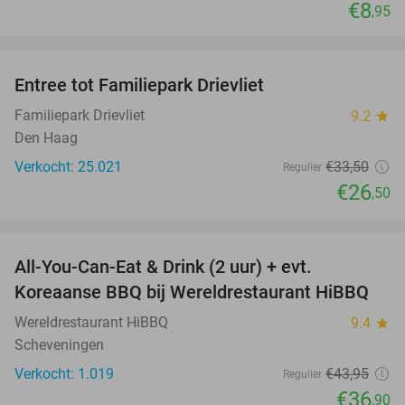
€8
,95
favorite_border
Entree tot Familiepark Drievliet
21%
Familiepark Drievliet
9.2
star
Den Haag
Verkocht: 25.021
€33
,50
Regulier
€26
,50
favorite_border
All-You-Can-Eat & Drink (2 uur) + evt.
16%
Koreaanse BBQ bij Wereldrestaurant HiBBQ
Wereldrestaurant HiBBQ
9.4
star
Scheveningen
Verkocht: 1.019
€43
,95
Regulier
€36
,90