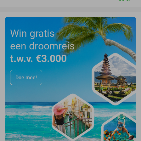
Win gratis
een droomreis
t.w.v. €3.000
Doe mee!