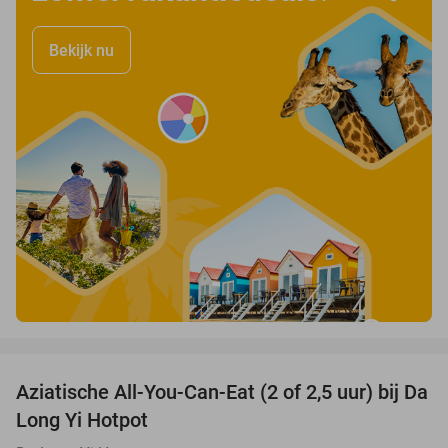
Bekijk nu
favorite_border
Aziatische All-You-Can-Eat (2 of 2,5 uur) bij Da
30%
Long Yi Hotpot