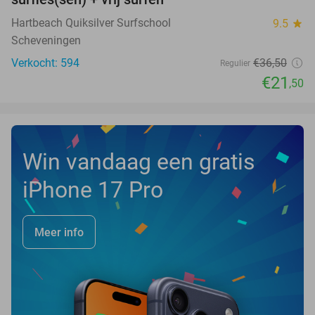
Hartbeach Quiksilver Surfschool
9.5
star
Scheveningen
Verkocht: 594
€36
,50
Regulier
€21
,50
Win vandaag een gratis
iPhone 17 Pro
Meer info