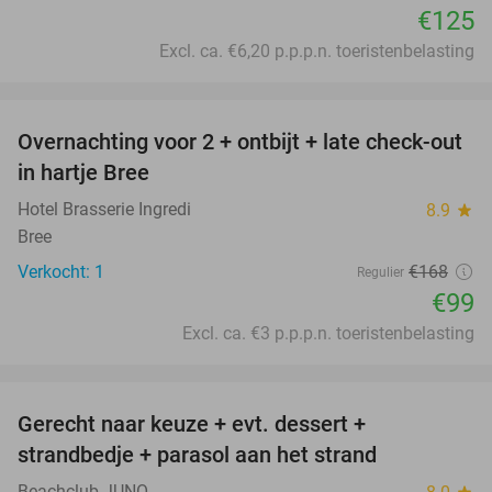
€125
Excl. ca. €6,20 p.p.p.n. toeristenbelasting
favorite_border
Overnachting voor 2 + ontbijt + late check-out
41%
NEW
in hartje Bree
TODAY
Hotel Brasserie Ingredi
8.9
star
Bree
Verkocht: 1
€168
Regulier
€99
Excl. ca. €3 p.p.p.n. toeristenbelasting
favorite_border
Gerecht naar keuze + evt. dessert +
40%
strandbedje + parasol aan het strand
Beachclub JUNO
star