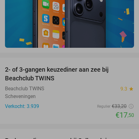
favorite_border
2- of 3-gangen keuzediner aan zee bij
47%
Beachclub TWINS
Beachclub TWINS
9.3
star
Scheveningen
Verkocht: 3.939
€33
,20
Regulier
€17
,50
favorite_border