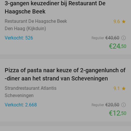
3-gangen keuzediner bij Restaurant De
40%
Haagsche Beek
Restaurant De Haagsche Beek
9.6
star
Den Haag (Kijkduin)
Verkocht: 526
€40
,60
Regulier
€24
,50
favorite_border
Pizza of pasta naar keuze of 2-gangenlunch of
39%
-diner aan het strand van Scheveningen
Strandrestaurant Atlantis
9.1
star
Scheveningen
Verkocht: 2.668
€20
,50
Regulier
€12
,50
favorite_border