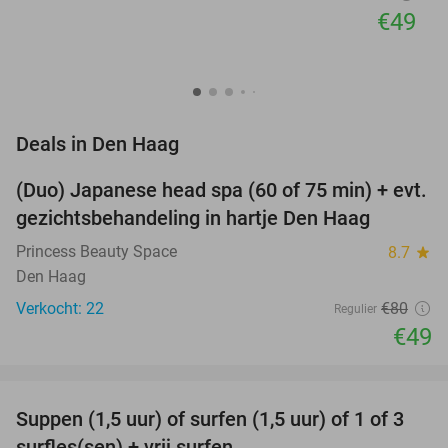
€49
favorite_border
Deals in Den Haag
(Duo) Japanese head spa (60 of 75 min) + evt.
39%
gezichtsbehandeling in hartje Den Haag
Princess Beauty Space
8.7
star
Den Haag
Verkocht: 22
€80
Regulier
€49
favorite_border
Suppen (1,5 uur) of surfen (1,5 uur) of 1 of 3
41%
surfles(sen) + vrij surfen