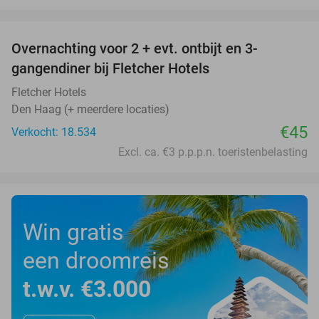
favorite_border
Overnachting voor 2 + evt. ontbijt en 3-
gangendiner bij Fletcher Hotels
Fletcher Hotels
Den Haag (+ meerdere locaties)
€45
Verkocht: 18.534
Excl. ca. €3 p.p.p.n. toeristenbelasting
Win gratis
een droomreis
t.w.v. €3.000