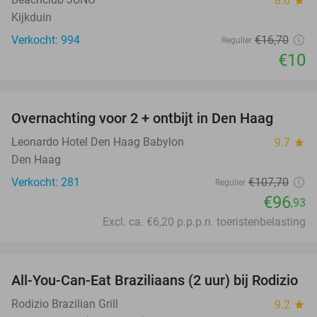
8.0
Kijkduin
Verkocht: 994
€16
,70
Regulier
€10
favorite_border
Overnachting voor 2 + ontbijt in Den Haag
10%
Leonardo Hotel Den Haag Babylon
9.7
star
Den Haag
Verkocht: 281
€107
,70
Regulier
€96
,93
Excl. ca. €6,20 p.p.p.n. toeristenbelasting
favorite_border
All-You-Can-Eat Braziliaans (2 uur) bij Rodizio
23%
Rodizio Brazilian Grill
9.2
star