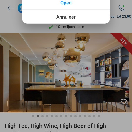
Open
Ontdek 15.000+ deals
7 dagen per week beschikbaar
Annuleer
Bereikbaar tot 23:00
10+ miljoen leden
9,4
op basis van
206.441 reviews
41%
Ontdek 15.000+ deals
7 dagen per week beschikbaar
10+ miljoen leden
favorite_border
High Tea, High Wine, High Beer of High