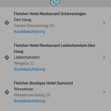
food
food
food
food
Fletcher Hotel-Restaurant Scheveningen
Den Haag
Gevers Deynootweg 95
Routebeschrijving
Fletcher Hotel-Restaurant Leidschendam-Den
Haag
Leidschendam
Weigelia 22
Routebeschrijving
Fletcher Boutique Hotel Duinoord
Wassenaar
Wassenaarseslag 26
Routebeschrijving