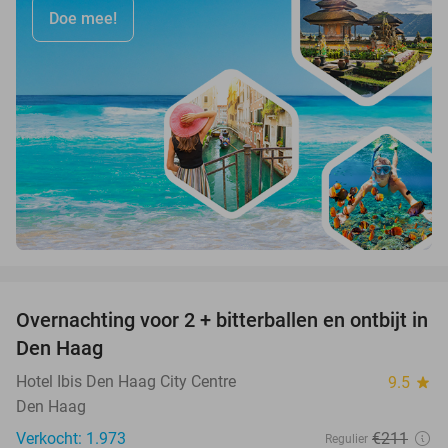
Doe mee!
favorite_border
Overnachting voor 2 + bitterballen en ontbijt in
41%
Den Haag
Hotel Ibis Den Haag City Centre
9.5
star
Den Haag
Verkocht: 1.973
€211
Regulier