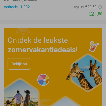
Verkocht: 1.002
€29
,50
Regulier
€21
,50
Ontdek de leukste
zomervakantiedeals
!
Bekijk nu