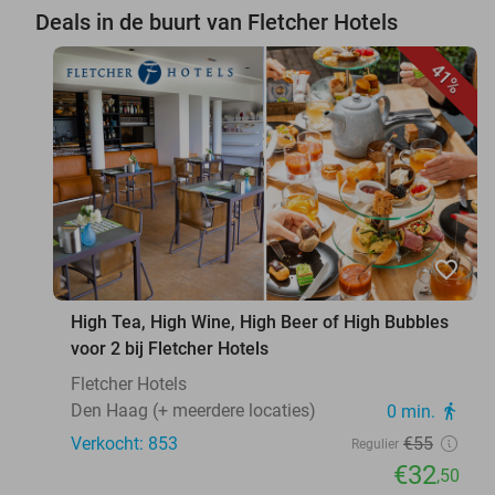
Deals in de buurt van Fletcher Hotels
41%
favorite_border
High Tea, High Wine, High Beer of High Bubbles
voor 2 bij Fletcher Hotels
Fletcher Hotels
Den Haag (+ meerdere locaties)
0 min.
directions_walk
Verkocht: 853
€55
Regulier
€32
,50