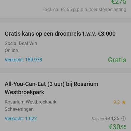
€275
Excl. ca. €2,65 p.p.p.n. toeristenbelasting
favorite_border
Gratis kans op een droomreis t.w.v. €3.000
Social Deal Win
Online
Gratis
Verkocht: 189.978
favorite_border
All-You-Can-Eat (3 uur) bij Rosarium
30%
Westbroekpark
Rosarium Westbroekpark
9.2
star
Scheveningen
Verkocht: 1.022
€44
,35
Regulier
€30
,95