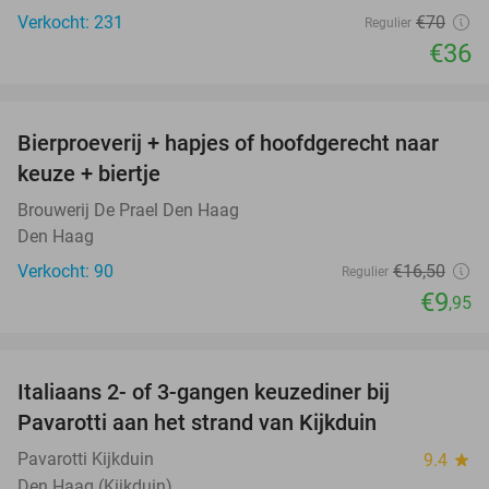
Verkocht: 231
€70
Regulier
€36
favorite_border
Bierproeverij + hapjes of hoofdgerecht naar
40%
keuze + biertje
Brouwerij De Prael Den Haag
Den Haag
Verkocht: 90
€16
,50
Regulier
€9
,95
favorite_border
Italiaans 2- of 3-gangen keuzediner bij
27%
Pavarotti aan het strand van Kijkduin
Pavarotti Kijkduin
9.4
star
Den Haag (Kijkduin)