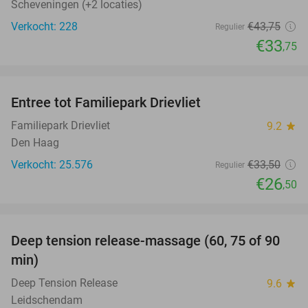
Scheveningen (+2 locaties)
Verkocht: 228
€43
,75
Regulier
€33
,75
favorite_border
Entree tot Familiepark Drievliet
21%
Familiepark Drievliet
9.2
star
Den Haag
Verkocht: 25.576
€33
,50
Regulier
€26
,50
favorite_border
Deep tension release-massage (60, 75 of 90
49%
min)
Deep Tension Release
9.6
star
Leidschendam