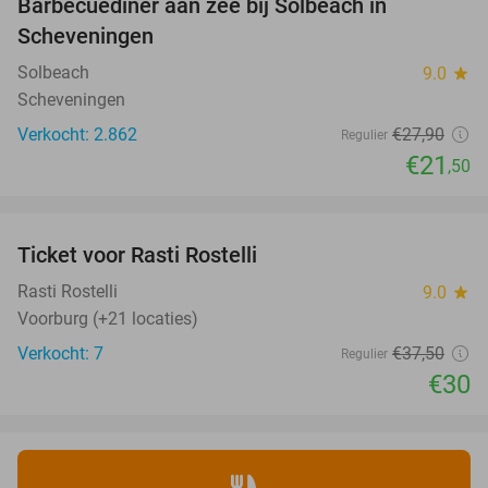
Barbecuediner aan zee bij Solbeach in
23%
Scheveningen
Solbeach
9.0
star
Scheveningen
Verkocht: 2.862
€27
,90
Regulier
€21
,50
favorite_border
Ticket voor Rasti Rostelli
20%
NEW
TODAY
Rasti Rostelli
9.0
star
Voorburg (+21 locaties)
Verkocht: 7
€37
,50
Regulier
€30