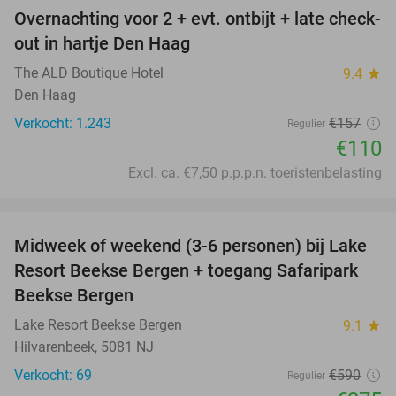
Overnachting voor 2 + evt. ontbijt + late check-
30%
out in hartje Den Haag
The ALD Boutique Hotel
9.4
star
Den Haag
Verkocht: 1.243
€157
Regulier
€110
Excl. ca. €7,50 p.p.p.n. toeristenbelasting
favorite_border
Midweek of weekend (3-6 personen) bij Lake
53%
Resort Beekse Bergen + toegang Safaripark
Beekse Bergen
Lake Resort Beekse Bergen
9.1
star
Hilvarenbeek, 5081 NJ
Verkocht: 69
€590
Regulier