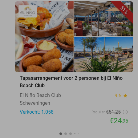
51%
favorite_border
Tapasarrangement voor 2 personen bij El Niño
Beach Club
El Niño Beach Club
9.5
star
Scheveningen
Verkocht: 1.058
€51
,25
Regulier
€24
,95