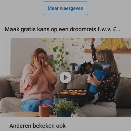
Meer weergeven
Maak gratis kans op een droomreis t.w.v. €3.000!
play_circle
Anderen bekeken ook