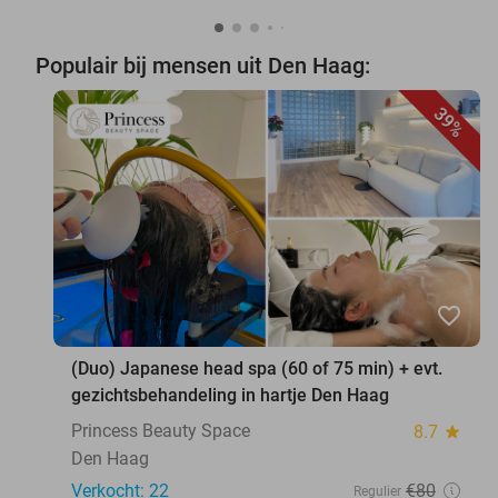
Populair bij mensen uit Den Haag:
39%
favorite_border
(Duo) Japanese head spa (60 of 75 min) + evt.
gezichtsbehandeling in hartje Den Haag
Princess Beauty Space
8.7
star
Den Haag
Verkocht: 22
€80
Regulier