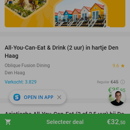
favorite_border
All-You-Can-Eat & Drink (2 uur) in hartje Den
20%
Haag
Oblique Fusion Dining
9.6
star
Den Haag
Verkocht: 3.829
€45
Regulier
€35
,95
close
OPEN IN APP
favorite_border
Aziatische All-You-Can-Eat (2 of 2,5 uur) bij Da
30%
€32
shopping_cart
Selecteer deal
Long Yi Hotpot
,50