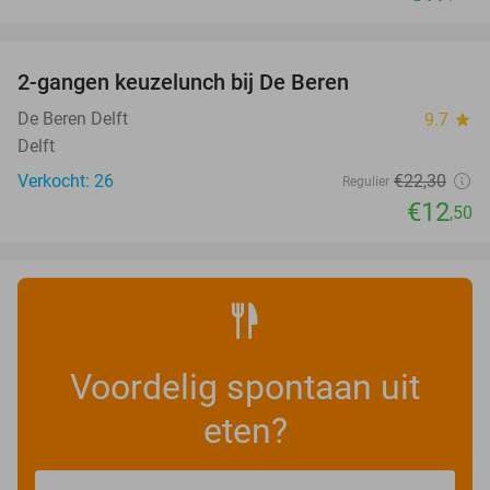
favorite_border
2-gangen keuzelunch bij De Beren
44%
NEW
TODAY
De Beren Delft
9.7
star
Delft
Verkocht: 26
€22
,30
Regulier
€12
,50
Voordelig spontaan uit
eten?