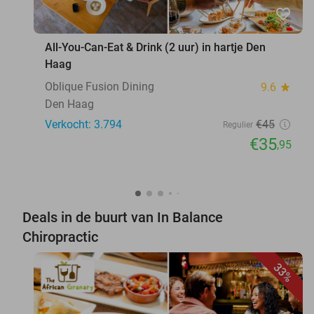
favorite_border
All-You-Can-Eat & Drink (2 uur) in hartje Den
Haag
Oblique Fusion Dining
9.6
star
Den Haag
Verkocht: 3.794
€45
Regulier
€35
,95
Deals in de buurt van In Balance
Chiropractic
33%