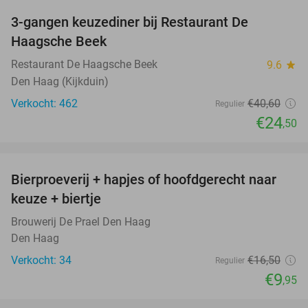
3-gangen keuzediner bij Restaurant De
40%
Haagsche Beek
Restaurant De Haagsche Beek
9.6
star
Den Haag (Kijkduin)
Verkocht: 462
€40
,60
Regulier
€24
,50
favorite_border
Bierproeverij + hapjes of hoofdgerecht naar
40%
NEW
keuze + biertje
TODAY
Brouwerij De Prael Den Haag
Den Haag
Verkocht: 34
€16
,50
Regulier
€9
,95