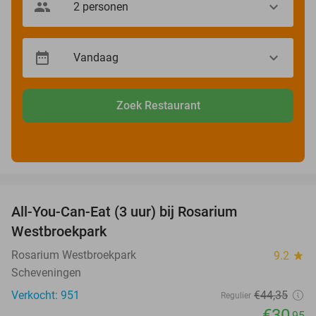
Zoek Restaurant
favorite_border
All-You-Can-Eat (3 uur) bij Rosarium
30%
Westbroekpark
Rosarium Westbroekpark
9.2
star
Scheveningen
Verkocht: 951
€44
,35
Regulier
€30
,95