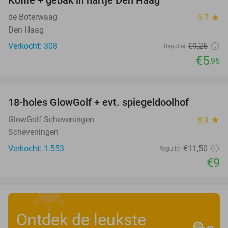
Koffie + gebak in hartje Den Haag
36%
de Boterwaag
9.7
star
Den Haag
Verkocht: 308
€9
,25
Regulier
€5
,95
favorite_border
18-holes GlowGolf + evt. spiegeldoolhof
22%
GlowGolf Scheveningen
8.9
star
Scheveningen
Verkocht: 1.553
€11
,50
Regulier
€9
Ontdek de leukste