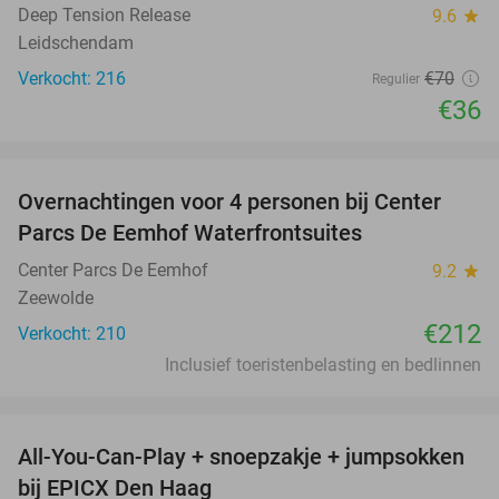
Deep Tension Release
9.6
star
Leidschendam
Verkocht: 216
€70
Regulier
€36
favorite_border
Overnachtingen voor 4 personen bij Center
Parcs De Eemhof Waterfrontsuites
Center Parcs De Eemhof
9.2
star
Zeewolde
€212
Verkocht: 210
Inclusief toeristenbelasting en bedlinnen
favorite_border
All-You-Can-Play + snoepzakje + jumpsokken
40%
bij EPICX Den Haag