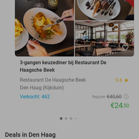
favorite_border
3-gangen keuzediner bij Restaurant De
Haagsche Beek
Restaurant De Haagsche Beek
9.6
star
Den Haag (Kijkduin)
Verkocht: 462
€40
,60
Regulier
€24
,50
favorite_border
Deals in Den Haag