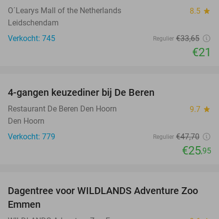
O´Learys Mall of the Netherlands
8.5
star
Leidschendam
Verkocht: 745
€33
,65
Regulier
€21
favorite_border
4-gangen keuzediner bij De Beren
46%
Restaurant De Beren Den Hoorn
9.7
star
Den Hoorn
Verkocht: 779
€47
,70
Regulier
€25
,95
favorite_border
Dagentree voor WILDLANDS Adventure Zoo
24%
Emmen