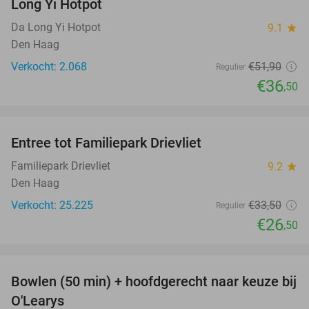
Long Yi Hotpot
Da Long Yi Hotpot
9.1
star
Den Haag
Verkocht: 2.068
€51
,90
Regulier
€36
,50
favorite_border
Entree tot Familiepark Drievliet
21%
Familiepark Drievliet
9.2
star
Den Haag
Verkocht: 25.225
€33
,50
Regulier
€26
,50
favorite_border
Bowlen (50 min) + hoofdgerecht naar keuze bij
38%
O'Learys