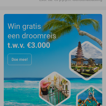
Win gratis
een droomreis
t.w.v. €3.000
Doe mee!