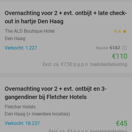
Overnachting voor 2 + evt. ontbijt + late check-
30%
out in hartje Den Haag
The ALD Boutique Hotel
9.4
star
Den Haag
Verkocht: 1.227
€157
Regulier
€110
Excl. ca. €7,50 p.p.p.n. toeristenbelasting
favorite_border
Overnachting voor 2 + evt. ontbijt en 3-
gangendiner bij Fletcher Hotels
Fletcher Hotels
Den Haag (+ meerdere locaties)
€45
Verkocht: 18.237
Excl. ca. €3 p.p.p.n. toeristenbelasting