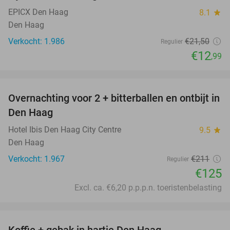
EPICX Den Haag
8.1
star
Den Haag
Verkocht: 1.986
€21
,50
Regulier
€12
,99
favorite_border
Overnachting voor 2 + bitterballen en ontbijt in
41%
Den Haag
Hotel Ibis Den Haag City Centre
9.5
star
Den Haag
Verkocht: 1.967
€211
Regulier
€125
Excl. ca. €6,20 p.p.p.n. toeristenbelasting
favorite_border