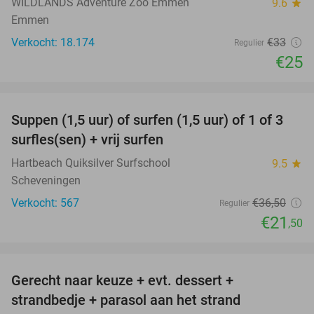
WILDLANDS Adventure Zoo Emmen
9.6
star
Emmen
Verkocht: 18.174
€33
Regulier
€25
favorite_border
Suppen (1,5 uur) of surfen (1,5 uur) of 1 of 3
41%
surfles(sen) + vrij surfen
Hartbeach Quiksilver Surfschool
9.5
star
Scheveningen
Verkocht: 567
€36
,50
Regulier
€21
,50
favorite_border
Gerecht naar keuze + evt. dessert +
40%
strandbedje + parasol aan het strand