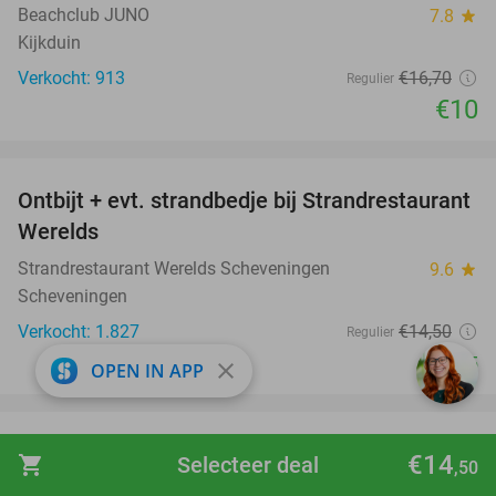
Beachclub JUNO
7.8
star
Kijkduin
Verkocht: 913
€16
,70
Regulier
€10
favorite_border
Ontbijt + evt. strandbedje bij Strandrestaurant
47%
Werelds
Strandrestaurant Werelds Scheveningen
9.6
star
Scheveningen
Verkocht: 1.827
€14
,50
Regulier
€7
,75
close
OPEN IN APP
favorite_border
All-You-Can-Eat Braziliaans (2 uur) bij Rodizio
23%
€14
shopping_cart
Selecteer deal
,50
Rodizio Brazilian Grill
9.2
star