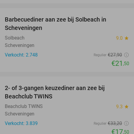
favorite_border
Barbecuediner aan zee bij Solbeach in
23%
Scheveningen
Solbeach
9.0
star
Scheveningen
Verkocht: 2.748
€27
,90
Regulier
€21
,50
favorite_border
2- of 3-gangen keuzediner aan zee bij
47%
Beachclub TWINS
Beachclub TWINS
9.3
star
Scheveningen
Verkocht: 3.839
€33
,20
Regulier
€17
,50