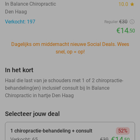
In Balance Chiropractic
10.0
star
Den Haag
Verkocht: 197
€30
Regulier
€14
,50
Dagelijks om middernacht nieuwe Social Deals. Wees
snel, op = op!
In het kort
Haal die last van je schouders met 1 of 2 chiropractie-
behandeling(en) inclusief consult bij In Balance
Chiropractic in hartje Den Haag
Selecteer jouw deal
1 chiropractie-behandeling + consult
52%
€14
Verkocht: 65
€30
,50