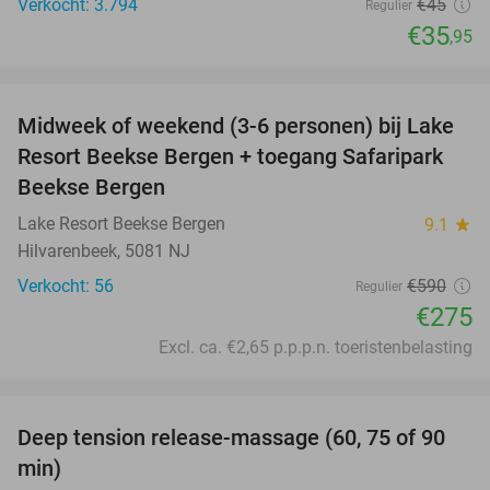
Verkocht: 3.794
€45
Regulier
€35
,95
favorite_border
Midweek of weekend (3-6 personen) bij Lake
53%
Resort Beekse Bergen + toegang Safaripark
Beekse Bergen
Lake Resort Beekse Bergen
9.1
star
Hilvarenbeek, 5081 NJ
Verkocht: 56
€590
Regulier
€275
Excl. ca. €2,65 p.p.p.n. toeristenbelasting
favorite_border
Deep tension release-massage (60, 75 of 90
49%
min)