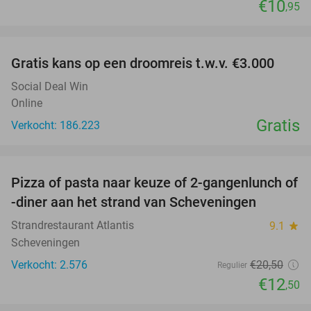
€10
,95
favorite_border
Gratis kans op een droomreis t.w.v. €3.000
Social Deal Win
Online
Gratis
Verkocht: 186.223
favorite_border
Pizza of pasta naar keuze of 2-gangenlunch of
39%
-diner aan het strand van Scheveningen
Strandrestaurant Atlantis
9.1
star
Scheveningen
Verkocht: 2.576
€20
,50
Regulier
€12
,50
favorite_border