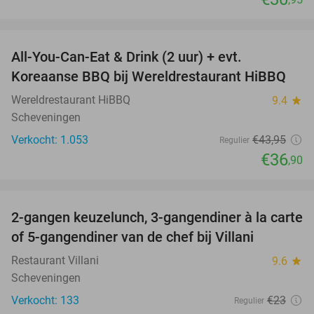
favorite_border
All-You-Can-Eat & Drink (2 uur) + evt.
16%
Koreaanse BBQ bij Wereldrestaurant HiBBQ
Wereldrestaurant HiBBQ
9.4
star
Scheveningen
Verkocht: 1.053
€43
,95
Regulier
€36
,90
favorite_border
2-gangen keuzelunch, 3-gangendiner à la carte
52%
of 5-gangendiner van de chef bij Villani
Restaurant Villani
9.6
star
Scheveningen
Verkocht: 133
€23
Regulier