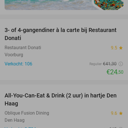
favorite_border
3- of 4-gangendiner à la carte bij Restaurant
41%
Donati
Restaurant Donati
9.5
star
Voorburg
Verkocht: 106
€41
,30
Regulier
€24
,50
favorite_border
All-You-Can-Eat & Drink (2 uur) in hartje Den
20%
Haag
Oblique Fusion Dining
9.6
star
Den Haag