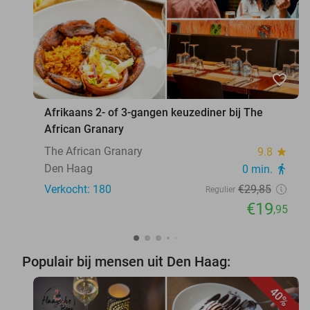
favorite_border
Afrikaans 2- of 3-gangen keuzediner bij The
African Granary
The African Granary
9.8
star
Den Haag
0 min.
directions_walk
Verkocht: 180
€29
,85
Regulier
€19
,95
Populair bij mensen uit Den Haag:
40%