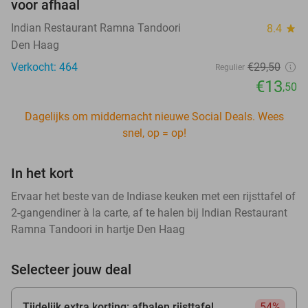
voor afhaal
Indian Restaurant Ramna Tandoori
8.4
star
Den Haag
Verkocht: 464
€29
,50
Regulier
€13
,50
Dagelijks om middernacht nieuwe Social Deals. Wees
snel, op = op!
In het kort
Ervaar het beste van de Indiase keuken met een rijsttafel of
2-gangendiner à la carte, af te halen bij Indian Restaurant
Ramna Tandoori in hartje Den Haag
Selecteer jouw deal
Tijdelijk extra korting: afhalen rijsttafel
54%