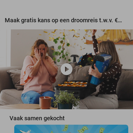
Maak gratis kans op een droomreis t.w.v. €3.000!
play_circle
Vaak samen gekocht