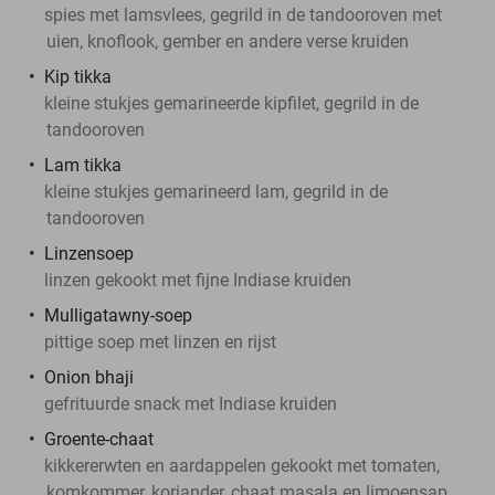
spies met lamsvlees, gegrild in de tandooroven met
uien, knoflook, gember en andere verse kruiden
Kip tikka
kleine stukjes gemarineerde kipfilet, gegrild in de
tandooroven
Lam tikka
kleine stukjes gemarineerd lam, gegrild in de
tandooroven
Linzensoep
linzen gekookt met fijne Indiase kruiden
Mulligatawny-soep
pittige soep met linzen en rijst
Onion bhaji
gefrituurde snack met Indiase kruiden
Groente-chaat
kikkererwten en aardappelen gekookt met tomaten,
komkommer, koriander, chaat masala en limoensap