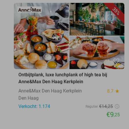
35%
favorite_border
Ontbijtplank, luxe lunchplank of high tea bij
Anne&Max Den Haag Kerkplein
Anne&Max Den Haag Kerkplein
8.7
star
Den Haag
Verkocht: 1.174
€14
,25
Regulier
€9
,25