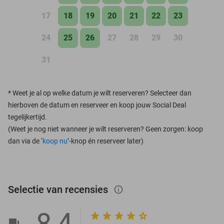
17
18
19
20
21
22
23
24
25
26
27
28
29
30
31
*
Weet je al op welke datum je wilt reserveren? Selecteer dan
hierboven de datum en reserveer en koop jouw Social Deal
tegelijkertijd.
(Weet je nog niet wanneer je wilt reserveren? Geen zorgen: koop
dan via de ‘
koop nu
’-knop én reserveer later)
Selectie van recensies
info_outlined
8,4