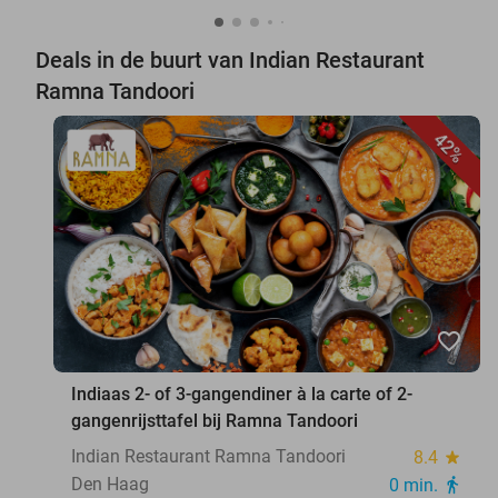
Deals in de buurt van Indian Restaurant
Ramna Tandoori
42%
favorite_border
Indiaas 2- of 3-gangendiner à la carte of 2-
gangenrijsttafel bij Ramna Tandoori
Indian Restaurant Ramna Tandoori
8.4
star
Den Haag
0 min.
directions_walk