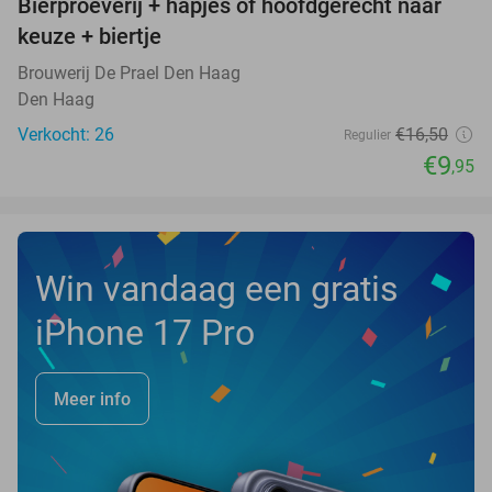
Bierproeverij + hapjes of hoofdgerecht naar
40%
NEW
keuze + biertje
TODAY
Brouwerij De Prael Den Haag
Den Haag
Verkocht: 26
€16
,50
Regulier
€9
,95
Win vandaag een gratis
iPhone 17 Pro
Meer info