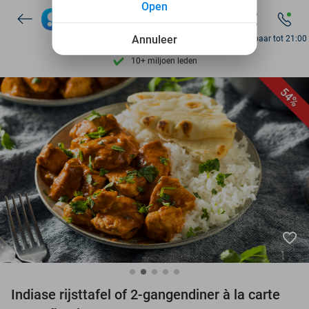
Open
7 dagen per week beschikbaar
10+ miljoen leden
Annuleer
Bereikbaar tot 21:00
9,4
op basis van
206.142 reviews
Ontdek 15.000+ deals
54%
7 dagen per week beschikbaar
10+ miljoen leden
favorite_border
Indiase rijsttafel of 2-gangendiner à la carte