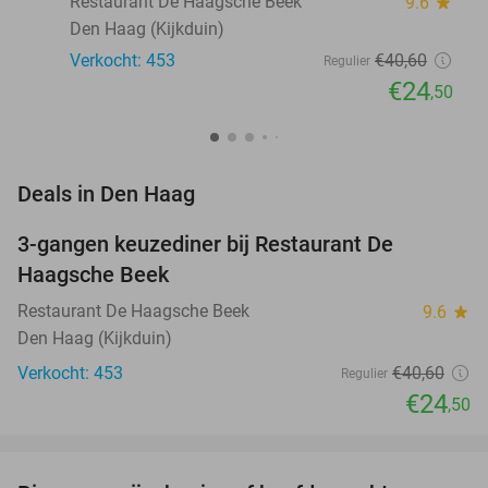
Restaurant De Haagsche Beek
9.6
star
Den Haag (Kijkduin)
Verkocht: 453
€40
,60
Regulier
€24
,50
favorite_border
Deals in Den Haag
3-gangen keuzediner bij Restaurant De
40%
Haagsche Beek
Restaurant De Haagsche Beek
9.6
star
Den Haag (Kijkduin)
Verkocht: 453
€40
,60
Regulier
€24
,50
favorite_border