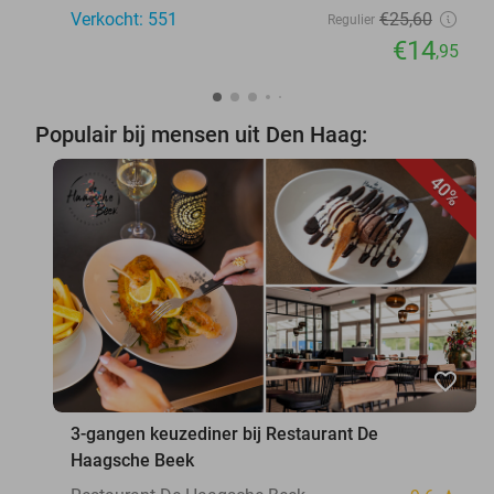
Verkocht: 551
€25
,60
Regulier
€14
,95
Populair bij mensen uit Den Haag:
40%
favorite_border
3-gangen keuzediner bij Restaurant De
Haagsche Beek