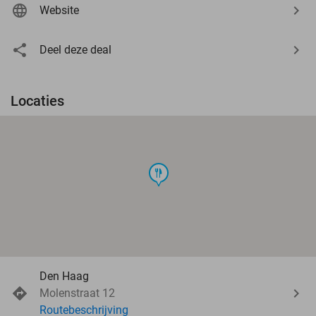
Website
Deel deze deal
Locaties
food
Den Haag
Molenstraat 12
Routebeschrijving