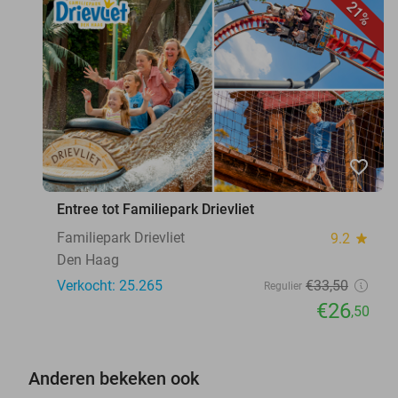
21%
favorite_border
Entree tot Familiepark Drievliet
Familiepark Drievliet
9.2
star
Den Haag
Verkocht: 25.265
€33
,50
Regulier
€26
,50
Anderen bekeken ook