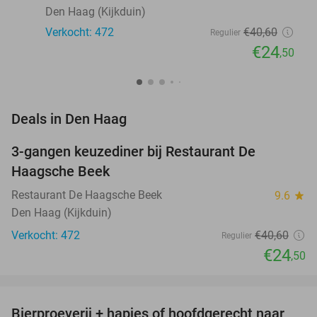
Den Haag (Kijkduin)
Verkocht: 472
€40
,60
Regulier
€24
,50
favorite_border
Deals in Den Haag
3-gangen keuzediner bij Restaurant De
40%
Haagsche Beek
Restaurant De Haagsche Beek
9.6
star
Den Haag (Kijkduin)
Verkocht: 472
€40
,60
Regulier
€24
,50
favorite_border
Bierproeverij + hapjes of hoofdgerecht naar