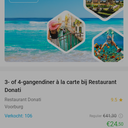
favorite_border
3- of 4-gangendiner à la carte bij Restaurant
41%
Donati
Restaurant Donati
9.5
star
Voorburg
Verkocht: 106
€41
,30
Regulier
€24
,50