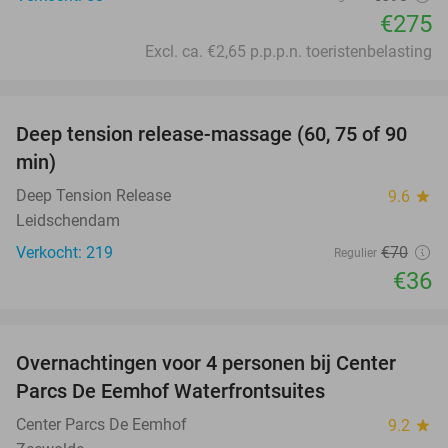
€275
Excl. ca. €2,65 p.p.p.n. toeristenbelasting
favorite_border
Deep tension release-massage (60, 75 of 90
49%
min)
Deep Tension Release
9.6
star
Leidschendam
Verkocht: 219
€70
Regulier
€36
favorite_border
Overnachtingen voor 4 personen bij Center
Parcs De Eemhof Waterfrontsuites
Center Parcs De Eemhof
9.2
star