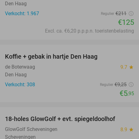
Den Haag
Verkocht: 1.967
€211
Regulier
€125
Excl. ca. €6,20 p.p.p.n. toeristenbelasting
favorite_border
Koffie + gebak in hartje Den Haag
36%
de Boterwaag
9.7
star
Den Haag
Verkocht: 308
€9
,25
Regulier
€5
,95
favorite_border
18-holes GlowGolf + evt. spiegeldoolhof
22%
GlowGolf Scheveningen
8.9
star
Scheveningen