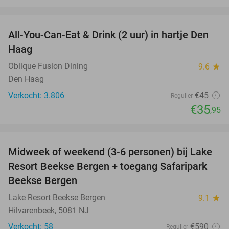
favorite_border
All-You-Can-Eat & Drink (2 uur) in hartje Den
20%
Haag
Oblique Fusion Dining
9.6
star
Den Haag
Verkocht: 3.806
€45
Regulier
€35
,95
favorite_border
Midweek of weekend (3-6 personen) bij Lake
53%
Resort Beekse Bergen + toegang Safaripark
Beekse Bergen
Lake Resort Beekse Bergen
9.1
star
Hilvarenbeek, 5081 NJ
Verkocht: 58
€590
Regulier