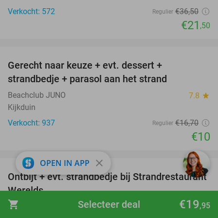
Verkocht: 572
€36
,50
Regulier
€21
,50
favorite_border
Gerecht naar keuze + evt. dessert +
40%
strandbedje + parasol aan het strand
Beachclub JUNO
7.8
star
Kijkduin
Verkocht: 937
€16
,70
Regulier
€10
favorite_border
close
OPEN IN APP
Ontbijt + evt. strandbedje bij Strandrestaurant
47%
Werelds
€19
shopping_cart
Selecteer deal
,95
Strandrestaurant Werelds Scheveningen
9.6
star