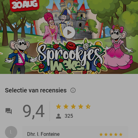
play_circle
Selectie van recensies
info_outlined
9,4
325
I.
Dhr. I. Fonteine