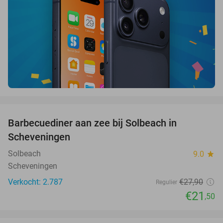
favorite_border
Barbecuediner aan zee bij Solbeach in
23%
Scheveningen
Solbeach
9.0
star
Scheveningen
Verkocht: 2.787
€27
,90
Regulier
€21
,50
favorite_border