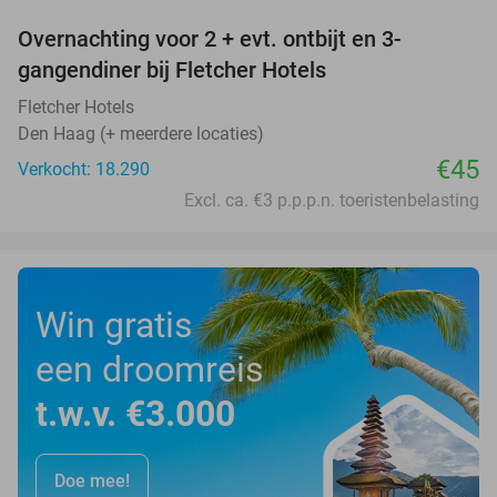
Overnachting voor 2 + evt. ontbijt en 3-
gangendiner bij Fletcher Hotels
Fletcher Hotels
Den Haag (+ meerdere locaties)
€45
Verkocht: 18.290
Excl. ca. €3 p.p.p.n. toeristenbelasting
Win gratis
een droomreis
t.w.v. €3.000
Doe mee!