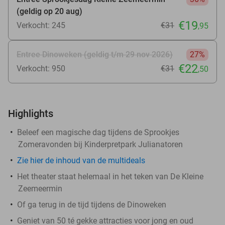
(geldig op 20 aug)
€19
Verkocht: 245
€31
,95
Entree Dinoweken (geldig t/m 29 nov 2026)
27%
€22
Verkocht: 950
€31
,50
Highlights
Beleef een magische dag tijdens de Sprookjes
Zomeravonden bij Kinderpretpark Julianatoren
Zie hier de inhoud van de multideals
Het theater staat helemaal in het teken van De Kleine
Zeemeermin
Of ga terug in de tijd tijdens de Dinoweken
Geniet van 50 té gekke attracties voor jong en oud