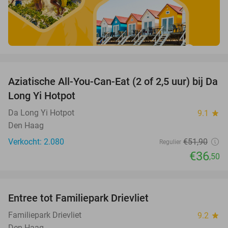
favorite_border
Aziatische All-You-Can-Eat (2 of 2,5 uur) bij Da
30%
Long Yi Hotpot
Da Long Yi Hotpot
9.1
star
Den Haag
Verkocht: 2.080
€51
,90
Regulier
€36
,50
favorite_border
Entree tot Familiepark Drievliet
21%
Familiepark Drievliet
9.2
star
Den Haag