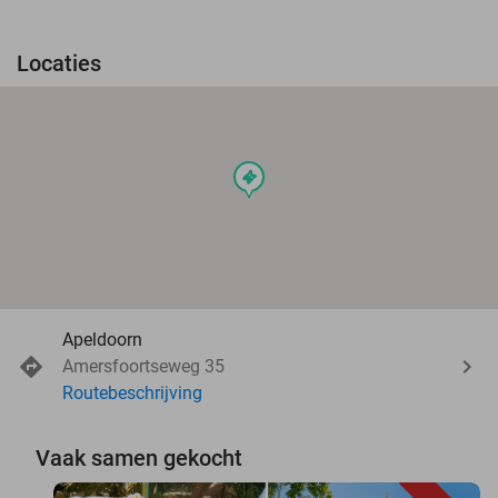
Locaties
events
Apeldoorn
Amersfoortseweg 35
Routebeschrijving
Vaak samen gekocht