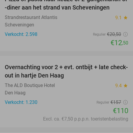
39%
-diner aan het strand van Scheveningen
Strandrestaurant Atlantis
9.1
star
Scheveningen
Verkocht: 2.598
€20
,50
Regulier
€12
,50
favorite_border
Overnachting voor 2 + evt. ontbijt + late check-
30%
out in hartje Den Haag
The ALD Boutique Hotel
9.4
star
Den Haag
Verkocht: 1.230
€157
Regulier
€110
Excl. ca. €7,50 p.p.p.n. toeristenbelasting
favorite_border