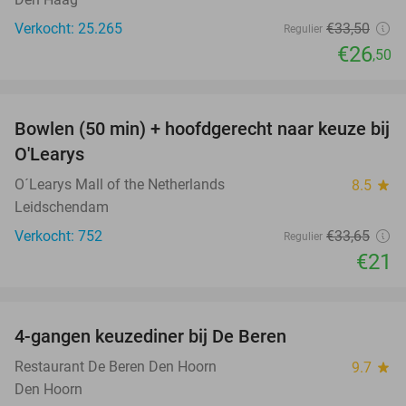
Verkocht: 25.265
€33
,50
Regulier
€26
,50
favorite_border
Bowlen (50 min) + hoofdgerecht naar keuze bij
38%
O'Learys
O´Learys Mall of the Netherlands
8.5
star
Leidschendam
Verkocht: 752
€33
,65
Regulier
€21
favorite_border
4-gangen keuzediner bij De Beren
46%
Restaurant De Beren Den Hoorn
9.7
star
Den Hoorn