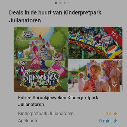
Deals in de buurt van Kinderpretpark
Julianatoren
39%
favorite_border
Entree Sprookjesweken Kinderpretpark
Julianatoren
Kinderpretpark Julianatoren
9.4
star
Apeldoorn
0 min.
directions_walk