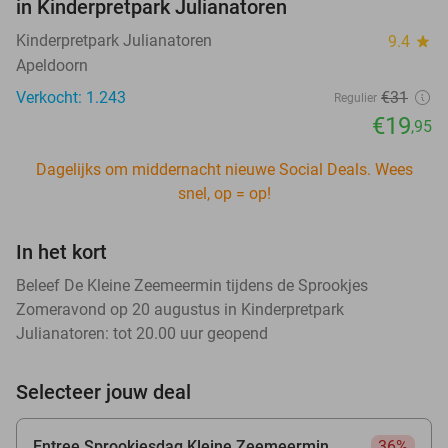
in Kinderpretpark Julianatoren
Kinderpretpark Julianatoren
9.4
star
Apeldoorn
Verkocht: 1.243
€31
Regulier
€19
,95
Dagelijks om middernacht nieuwe Social Deals. Wees
snel, op = op!
In het kort
Beleef De Kleine Zeemeermin tijdens de Sprookjes
Zomeravond op 20 augustus in Kinderpretpark
Julianatoren: tot 20.00 uur geopend
Selecteer jouw deal
Entree Sprookjesdag Kleine Zeemeermin
36%