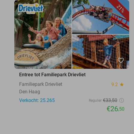
21%
favorite_border
Entree tot Familiepark Drievliet
Familiepark Drievliet
9.2
star
Den Haag
Verkocht: 25.265
€33
,50
Regulier
€26
,50