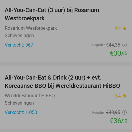
All-You-Can-Eat (3 uur) bij Rosarium
30%
Westbroekpark
Rosarium Westbroekpark
9.2
star
Scheveningen
Verkocht: 967
€44
,35
Regulier
€30
,95
favorite_border
All-You-Can-Eat & Drink (2 uur) + evt.
16%
Koreaanse BBQ bij Wereldrestaurant HiBBQ
Wereldrestaurant HiBBQ
9.4
star
Scheveningen
Verkocht: 1.050
€43
,95
Regulier
€36
,90
favorite_border