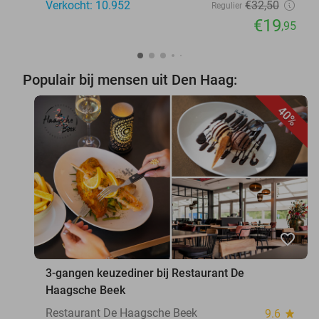
Verkocht: 10.952
€32
,50
Regulier
€19
,95
Populair bij mensen uit Den Haag:
40%
favorite_border
3-gangen keuzediner bij Restaurant De
Haagsche Beek
Restaurant De Haagsche Beek
9.6
star