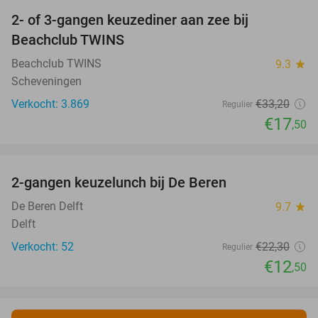
2- of 3-gangen keuzediner aan zee bij
47%
Beachclub TWINS
Beachclub TWINS
9.3
star
Scheveningen
Verkocht: 3.869
€33
,20
Regulier
€17
,50
favorite_border
2-gangen keuzelunch bij De Beren
44%
NEW
TODAY
De Beren Delft
9.7
star
Delft
Verkocht: 52
€22
,30
Regulier
€12
,50