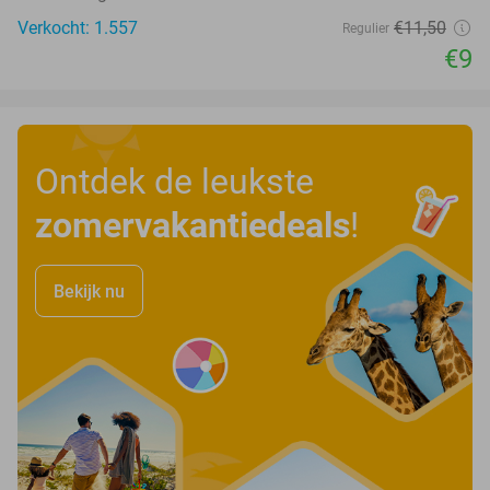
Verkocht: 1.557
€11
,50
Regulier
€9
Ontdek de leukste
zomervakantiedeals
!
Bekijk nu