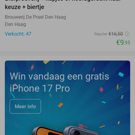
40%
NEW
keuze + biertje
TODAY
Brouwerij De Prael Den Haag
Den Haag
Verkocht: 47
€16
,50
Regulier
€9
,95
Win vandaag een gratis
iPhone 17 Pro
Meer info