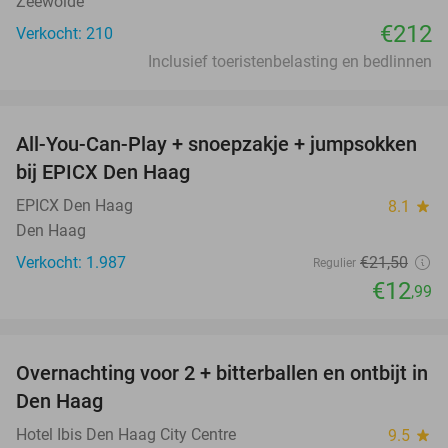
Zeewolde
€212
Verkocht: 210
Inclusief toeristenbelasting en bedlinnen
favorite_border
All-You-Can-Play + snoepzakje + jumpsokken
40%
bij EPICX Den Haag
EPICX Den Haag
8.1
star
Den Haag
Verkocht: 1.987
€21
,50
Regulier
€12
,99
favorite_border
Overnachting voor 2 + bitterballen en ontbijt in
41%
Den Haag
Hotel Ibis Den Haag City Centre
9.5
star