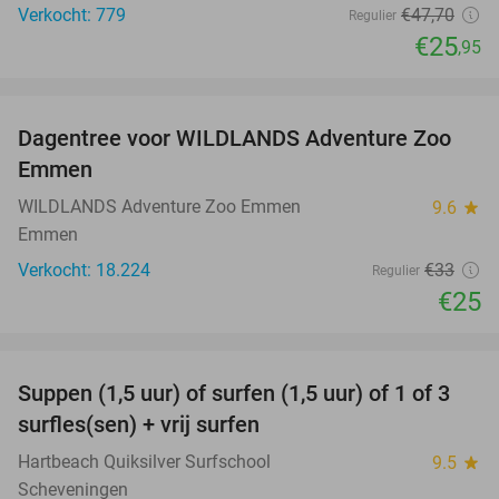
Verkocht: 779
€47
,70
Regulier
€25
,95
favorite_border
Dagentree voor WILDLANDS Adventure Zoo
24%
Emmen
WILDLANDS Adventure Zoo Emmen
9.6
star
Emmen
Verkocht: 18.224
€33
Regulier
€25
favorite_border
Suppen (1,5 uur) of surfen (1,5 uur) of 1 of 3
41%
surfles(sen) + vrij surfen
Hartbeach Quiksilver Surfschool
9.5
star
Scheveningen