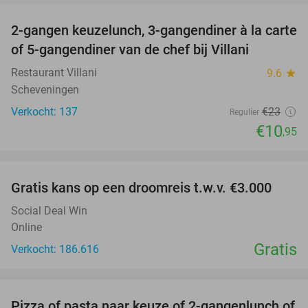
2-gangen keuzelunch, 3-gangendiner à la carte
52%
of 5-gangendiner van de chef bij Villani
Restaurant Villani
9.6
star
Scheveningen
Verkocht: 137
€23
Regulier
€10
,95
favorite_border
Gratis kans op een droomreis t.w.v. €3.000
Social Deal Win
Online
Gratis
Verkocht: 186.616
favorite_border
Pizza of pasta naar keuze of 2-gangenlunch of