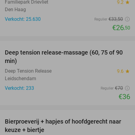
Familiepark Drievliet
9.2
star
Den Haag
Verkocht: 25.630
€33
,50
Regulier
€26
,50
favorite_border
Deep tension release-massage (60, 75 of 90
49%
min)
Deep Tension Release
9.6
star
Leidschendam
Verkocht: 233
€70
Regulier
€36
favorite_border
Bierproeverij + hapjes of hoofdgerecht naar
40%
keuze + biertje