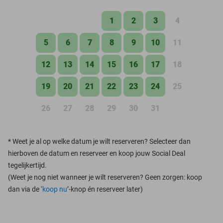
1
2
3
4
5
6
7
8
9
10
11
12
13
14
15
16
17
18
19
20
21
22
23
24
25
26
27
28
29
30
31
*
Weet je al op welke datum je wilt reserveren? Selecteer dan
hierboven de datum en reserveer en koop jouw Social Deal
tegelijkertijd.
(Weet je nog niet wanneer je wilt reserveren? Geen zorgen: koop
dan via de ‘
koop nu
’-knop én reserveer later)