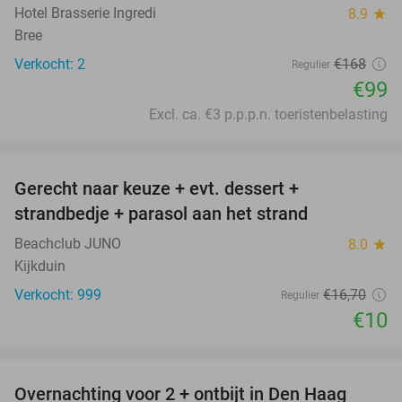
Hotel Brasserie Ingredi
8.9
star
Bree
Verkocht: 2
€168
Regulier
€99
Excl. ca. €3 p.p.p.n. toeristenbelasting
favorite_border
Gerecht naar keuze + evt. dessert +
40%
strandbedje + parasol aan het strand
Beachclub JUNO
8.0
star
Kijkduin
Verkocht: 999
€16
,70
Regulier
€10
favorite_border
Overnachting voor 2 + ontbijt in Den Haag
10%