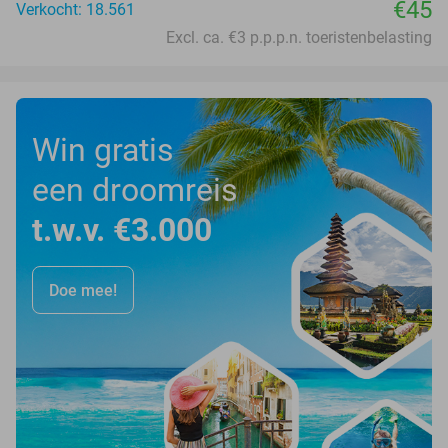
€45
Verkocht: 18.561
Excl. ca. €3 p.p.p.n. toeristenbelasting
Win gratis
een droomreis
t.w.v. €3.000
Doe mee!