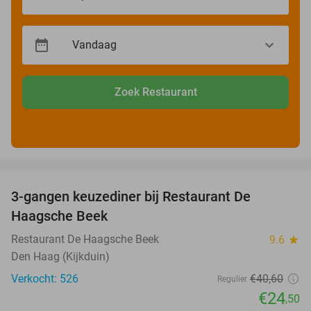
Zoek Restaurant
favorite_border
3-gangen keuzediner bij Restaurant De
40%
Haagsche Beek
Restaurant De Haagsche Beek
9.6
star
Den Haag (Kijkduin)
Verkocht: 526
€40
,60
Regulier
€24
,50