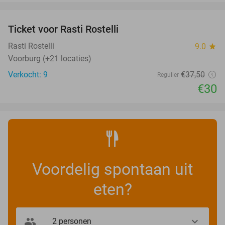
favorite_border
Ticket voor Rasti Rostelli
20%
NEW
TODAY
Rasti Rostelli
9.0
star
Voorburg (+21 locaties)
Verkocht: 9
€37
,50
Regulier
€30
Voordelig spontaan uit
eten?