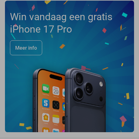
Win vandaag een gratis
iPhone 17 Pro
Meer info
favorite_border