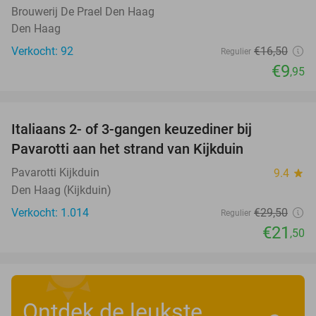
Brouwerij De Prael Den Haag
Den Haag
Verkocht: 92
€16
,50
Regulier
€9
,95
favorite_border
Italiaans 2- of 3-gangen keuzediner bij
27%
Pavarotti aan het strand van Kijkduin
Pavarotti Kijkduin
9.4
star
Den Haag (Kijkduin)
Verkocht: 1.014
€29
,50
Regulier
€21
,50
Ontdek de leukste