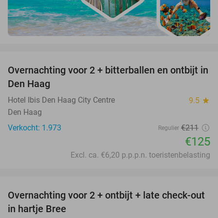
favorite_border
Overnachting voor 2 + bitterballen en ontbijt in
41%
Den Haag
Hotel Ibis Den Haag City Centre
9.5
star
Den Haag
Verkocht: 1.973
€211
Regulier
€125
Excl. ca. €6,20 p.p.p.n. toeristenbelasting
favorite_border
Overnachting voor 2 + ontbijt + late check-out
41%
NEW
in hartje Bree
TODAY