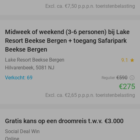
Excl. ca. €7,50 p.p.p.n. toeristenbelasting
favorite_border
Midweek of weekend (3-6 personen) bij Lake
53%
Resort Beekse Bergen + toegang Safaripark
Beekse Bergen
Lake Resort Beekse Bergen
9.1
star
Hilvarenbeek, 5081 NJ
Verkocht: 69
€590
Regulier
€275
Excl. ca. €2,65 p.p.p.n. toeristenbelasting
favorite_border
Gratis kans op een droomreis t.w.v. €3.000
Social Deal Win
Online