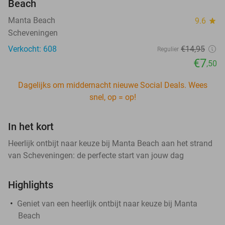
Beach
Manta Beach
9.6
star
Scheveningen
Verkocht: 608
€14
,95
Regulier
€7
,50
Dagelijks om middernacht nieuwe Social Deals. Wees
snel, op = op!
In het kort
Heerlijk ontbijt naar keuze bij Manta Beach aan het strand
van Scheveningen: de perfecte start van jouw dag
Highlights
Geniet van een heerlijk ontbijt naar keuze bij Manta
Beach