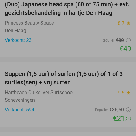
(Duo) Japanese head spa (60 of 75 min) + evt.
39%
gezichtsbehandeling in hartje Den Haag
Princess Beauty Space
8.7
star
Den Haag
Verkocht: 23
€80
Regulier
€49
favorite_border
Suppen (1,5 uur) of surfen (1,5 uur) of 1 of 3
41%
surfles(sen) + vrij surfen
Hartbeach Quiksilver Surfschool
9.5
star
Scheveningen
Verkocht: 594
€36
,50
Regulier
€21
,50