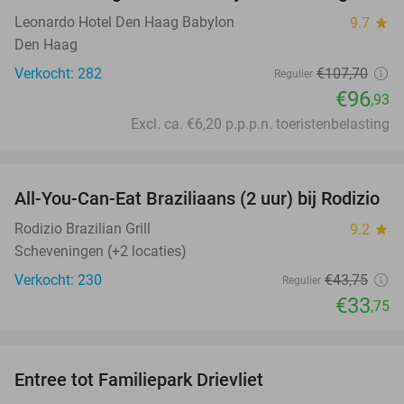
Leonardo Hotel Den Haag Babylon
9.7
star
Den Haag
Verkocht: 282
€107
,70
Regulier
€96
,93
Excl. ca. €6,20 p.p.p.n. toeristenbelasting
favorite_border
All-You-Can-Eat Braziliaans (2 uur) bij Rodizio
23%
Rodizio Brazilian Grill
9.2
star
Scheveningen (+2 locaties)
Verkocht: 230
€43
,75
Regulier
€33
,75
favorite_border
Entree tot Familiepark Drievliet
21%