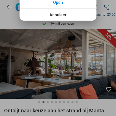
Open
7 dagen per week beschikbaar
10+ miljoen leden
Annuleer
Bereikbaar tot 23:00
9,4
op basis van
206.453 reviews
Ontdek 15.000+ deals
50%
7 dagen per week beschikbaar
10+ miljoen leden
favorite_border
Ontbijt naar keuze aan het strand bij Manta