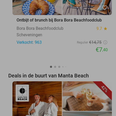
favorite_border
Ontbijt of brunch bij Bora Bora Beachfoodclub
Bora Bora Beachfoodclub
9.7
star
Scheveningen
Verkocht: 963
€14
,75
Regulier
€7
,40
Deals in de buurt van Manta Beach
42%