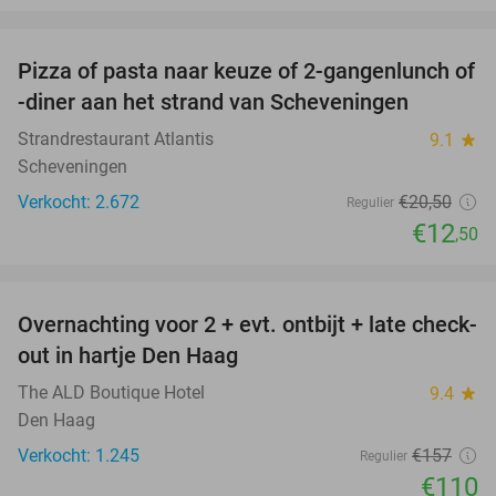
favorite_border
Pizza of pasta naar keuze of 2-gangenlunch of
39%
-diner aan het strand van Scheveningen
Strandrestaurant Atlantis
9.1
star
Scheveningen
Verkocht: 2.672
€20
,50
Regulier
€12
,50
favorite_border
Overnachting voor 2 + evt. ontbijt + late check-
30%
out in hartje Den Haag
The ALD Boutique Hotel
9.4
star
Den Haag
Verkocht: 1.245
€157
Regulier
€110