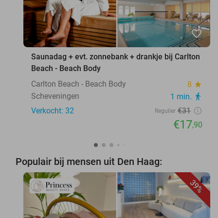
favorite_border
Saunadag + evt. zonnebank + drankje bij Carlton
Beach - Beach Body
Carlton Beach - Beach Body
8
star
Scheveningen
1 min.
directions_walk
Verkocht: 32
€31
Regulier
€17
,90
Populair bij mensen uit Den Haag:
39%