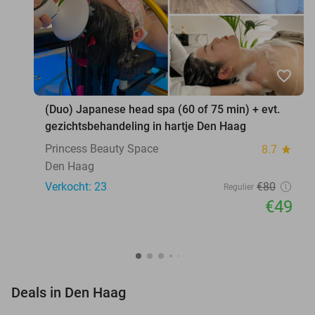
favorite_border
(Duo) Japanese head spa (60 of 75 min) + evt.
gezichtsbehandeling in hartje Den Haag
Princess Beauty Space
8.7
star
Den Haag
Verkocht: 23
€80
Regulier
€49
favorite_border
Deals in Den Haag