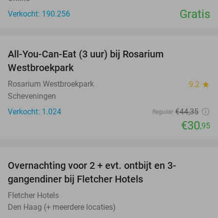
Gratis
Verkocht: 190.256
favorite_border
All-You-Can-Eat (3 uur) bij Rosarium
30%
Westbroekpark
Rosarium Westbroekpark
9.2
star
Scheveningen
Verkocht: 1.024
€44
,35
Regulier
€30
,95
favorite_border
Overnachting voor 2 + evt. ontbijt en 3-
gangendiner bij Fletcher Hotels
Fletcher Hotels
Den Haag (+ meerdere locaties)