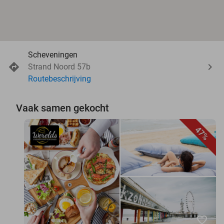
Scheveningen
Strand Noord 57b
Routebeschrijving
Vaak samen gekocht
47%
favorite_border