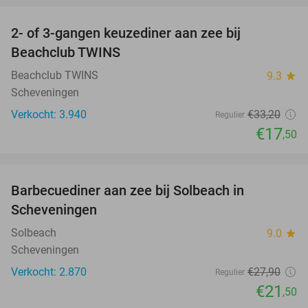
2- of 3-gangen keuzediner aan zee bij
47%
Beachclub TWINS
Beachclub TWINS
9.3
star
Scheveningen
Verkocht: 3.940
€33
,20
Regulier
€17
,50
favorite_border
Barbecuediner aan zee bij Solbeach in
23%
Scheveningen
Solbeach
9.0
star
Scheveningen
Verkocht: 2.870
€27
,90
Regulier
€21
,50