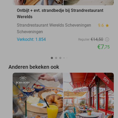
Ontbijt + evt. strandbedje bij Strandrestaurant
Werelds
Strandrestaurant Werelds Scheveningen
9.6
star
Scheveningen
Verkocht: 1.854
€14
,50
Regulier
€7
,75
Anderen bekeken ook
50%