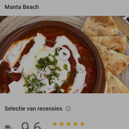
Manta Beach
play_circle
Selectie van recensies
info_outlined
9,6