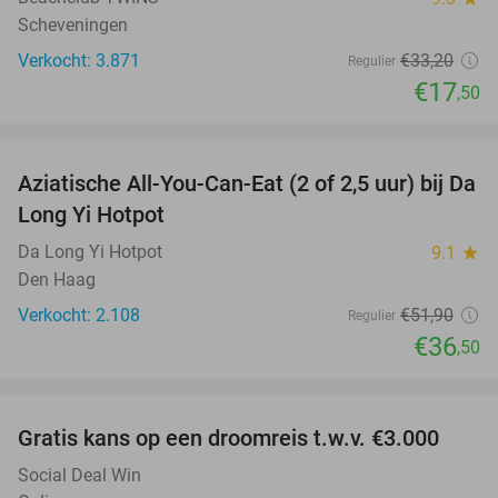
Scheveningen
Verkocht: 3.871
€33
,20
Regulier
€17
,50
favorite_border
Aziatische All-You-Can-Eat (2 of 2,5 uur) bij Da
30%
Long Yi Hotpot
Da Long Yi Hotpot
9.1
star
Den Haag
Verkocht: 2.108
€51
,90
Regulier
€36
,50
favorite_border
Gratis kans op een droomreis t.w.v. €3.000
Social Deal Win