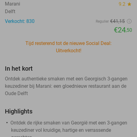
Marani
9.2
star
Delft
Verkocht: 830
€41
,15
Regulier
€24
,50
Tijd resterend tot de nieuwe Social Deal:
Uitverkocht!
In het kort
Ontdek authentieke smaken met een Georgisch 3-gangen
keuzediner bij Marani: een gloednieuw restaurant aan de
Oude Delft
Highlights
Ontdek de rijke smaken van Georgië met een 3-gangen
keuzediner vol kruidige, hartige en verrassende