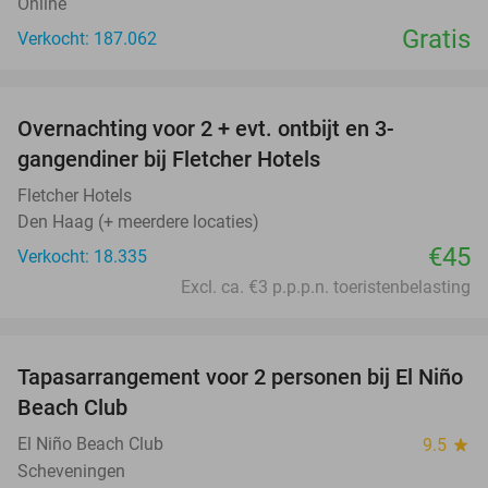
Online
Gratis
Verkocht: 187.062
favorite_border
Overnachting voor 2 + evt. ontbijt en 3-
gangendiner bij Fletcher Hotels
Fletcher Hotels
Den Haag (+ meerdere locaties)
€45
Verkocht: 18.335
Excl. ca. €3 p.p.p.n. toeristenbelasting
favorite_border
Tapasarrangement voor 2 personen bij El Niño
51%
Beach Club
El Niño Beach Club
9.5
star
Scheveningen