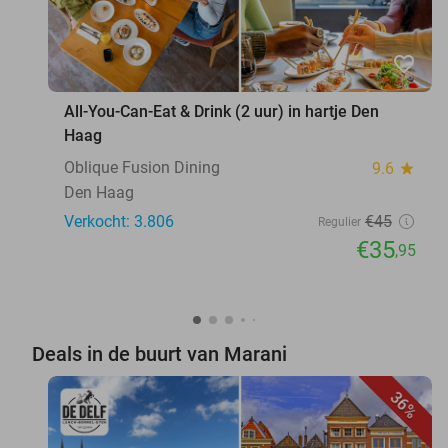
favorite_border
All-You-Can-Eat & Drink (2 uur) in hartje Den
Haag
Oblique Fusion Dining
9.6
star
Den Haag
Verkocht: 3.806
€45
Regulier
€35
,95
Deals in de buurt van Marani
36%