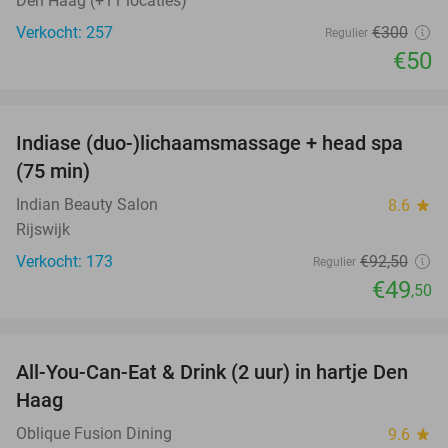
Den Haag (+11 locaties)
Verkocht: 257
€300
Regulier
€50
favorite_border
Indiase (duo-)lichaamsmassage + head spa
46%
(75 min)
Indian Beauty Salon
8.6
star
Rijswijk
Verkocht: 173
€92
,50
Regulier
€49
,50
favorite_border
All-You-Can-Eat & Drink (2 uur) in hartje Den
20%
Haag
Oblique Fusion Dining
9.6
star