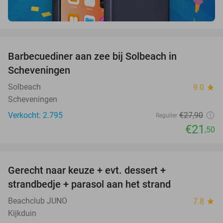
favorite_border
Barbecuediner aan zee bij Solbeach in
23%
Scheveningen
Solbeach
9.0
star
Scheveningen
Verkocht: 2.795
€27
,90
Regulier
€21
,50
favorite_border
Gerecht naar keuze + evt. dessert +
40%
strandbedje + parasol aan het strand
Beachclub JUNO
7.8
star
Kijkduin