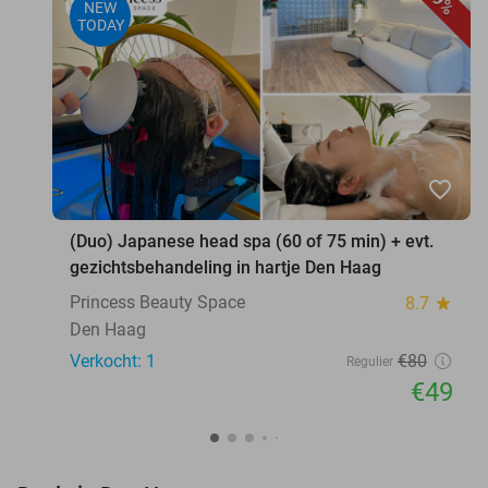
39%
NEW
TODAY
favorite_border
(Duo) Japanese head spa (60 of 75 min) + evt.
gezichtsbehandeling in hartje Den Haag
Princess Beauty Space
8.7
star
Den Haag
Verkocht: 1
€80
Regulier
€49