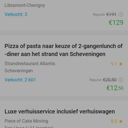
Libramont-Chevigny
Verkocht: 3
€191
Regulier
€129
favorite_border
Pizza of pasta naar keuze of 2-gangenlunch of
39%
-diner aan het strand van Scheveningen
Strandrestaurant Atlantis
9.1
star
Scheveningen
Verkocht: 2.601
€20
,50
Regulier
€12
,50
favorite_border
Luxe verhuisservice inclusief verhuiswagen
83%
Piece of Cake Moving
8.0
star