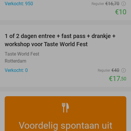
Verkocht: 950
€16
,70
Regulier
€10
favorite_border
1 of 2 dagen entree + fast pass + drankje +
56%
NEW
workshop voor Taste World Fest
TODAY
Taste World Fest
Rotterdam
Verkocht: 0
€40
Regulier
€17
,50
Voordelig spontaan uit