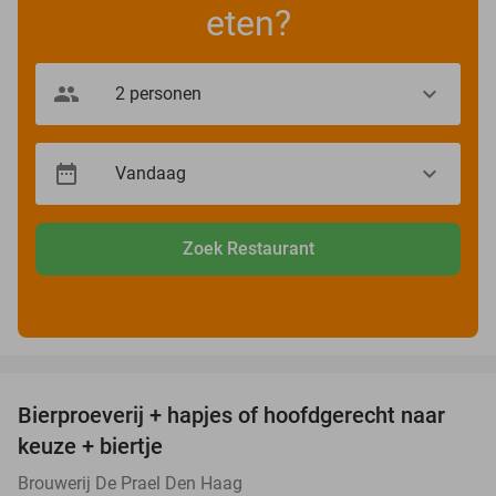
eten?
Zoek Restaurant
favorite_border
Bierproeverij + hapjes of hoofdgerecht naar
40%
keuze + biertje
Brouwerij De Prael Den Haag