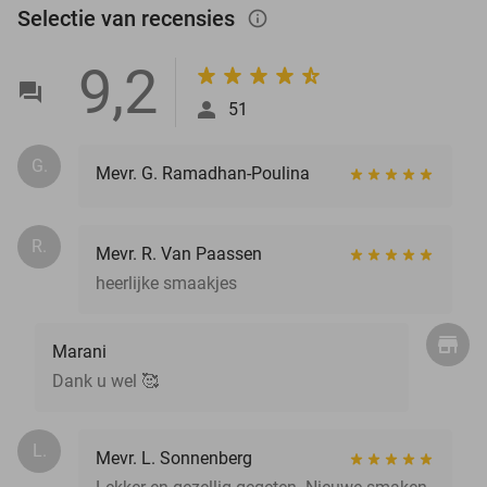
Selectie van recensies
info_outlined
9,2
51
G.
Mevr. G. Ramadhan-Poulina
R.
Mevr. R. Van Paassen
heerlijke smaakjes
Marani
Dank u wel 🥰
L.
Mevr. L. Sonnenberg