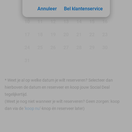
3
Annuleer
4
5
Bel klantenservice
6
7
8
9
10
11
12
13
14
15
16
17
18
19
20
21
22
23
24
25
26
27
28
29
30
31
*
Weet je al op welke datum je wilt reserveren? Selecteer dan
hierboven de datum en reserveer en koop jouw Social Deal
tegelijkertijd.
(Weet je nog niet wanneer je wilt reserveren? Geen zorgen: koop
dan via de ‘
koop nu
’-knop én reserveer later)