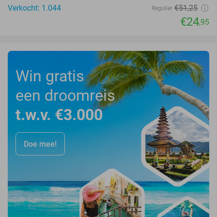
Verkocht: 1.044
€51
,25
Regulier
€24
,95
Win gratis
een droomreis
t.w.v. €3.000
Doe mee!