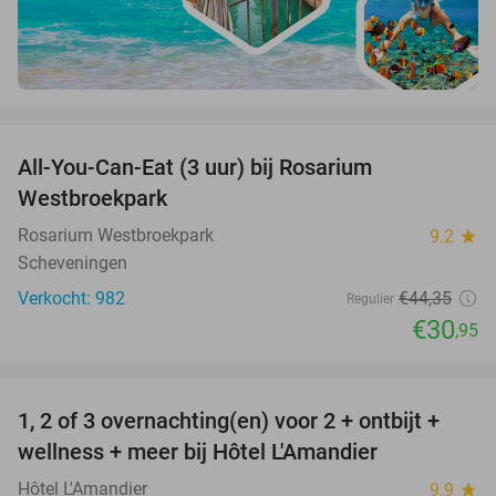
favorite_border
All-You-Can-Eat (3 uur) bij Rosarium
30%
Westbroekpark
Rosarium Westbroekpark
9.2
star
Scheveningen
Verkocht: 982
€44
,35
Regulier
€30
,95
favorite_border
1, 2 of 3 overnachting(en) voor 2 + ontbijt +
32%
NEW
wellness + meer bij Hôtel L'Amandier
TODAY
Hôtel L'Amandier
9.9
star