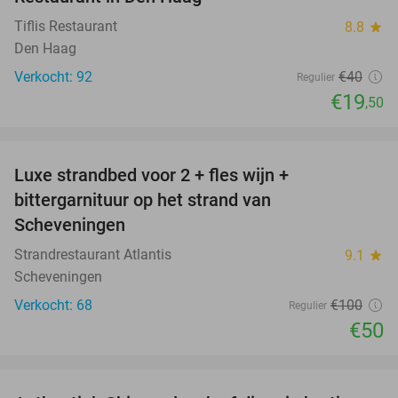
Tiflis Restaurant
8.8
star
Den Haag
Verkocht: 92
€40
Regulier
€19
,50
favorite_border
Luxe strandbed voor 2 + fles wijn +
50%
bittergarnituur op het strand van
Scheveningen
Strandrestaurant Atlantis
9.1
star
Scheveningen
Verkocht: 68
€100
Regulier
€50
favorite_border