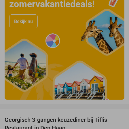
zomervakantiedeals
!
Bekijk nu
favorite_border
Georgisch 3-gangen keuzediner bij Tiflis
51%
Restaurant in Den Haag