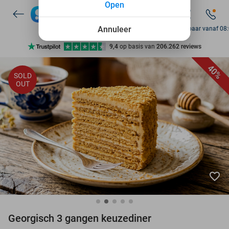
Open
7 dagen per week beschikbaar
10+ miljoen leden
Annuleer
Bereikbaar vanaf 08
9,4
op basis van
206.262 reviews
Ontdek 15.000+ deals
40%
SOLD
7 dagen per week beschikbaar
OUT
10+ miljoen leden
favorite_border
Georgisch 3 gangen keuzediner