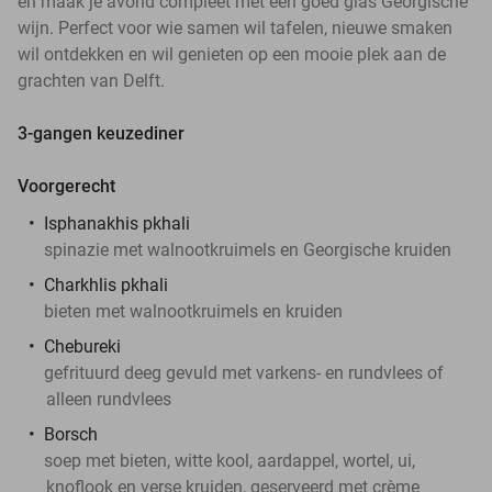
en maak je avond compleet met een goed glas Georgische
wijn. Perfect voor wie samen wil tafelen, nieuwe smaken
wil ontdekken en wil genieten op een mooie plek aan de
grachten van Delft.
3-gangen keuzediner
Voorgerecht
Isphanakhis pkhali
spinazie met walnootkruimels en Georgische kruiden
Charkhlis pkhali
bieten met walnootkruimels en kruiden
Chebureki
gefrituurd deeg gevuld met varkens- en rundvlees of
alleen rundvlees
Borsch
soep met bieten, witte kool, aardappel, wortel, ui,
knoflook en verse kruiden, geserveerd met crème