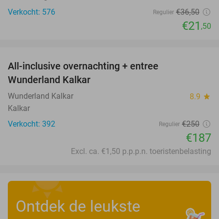
Verkocht: 576
€36
,50
Regulier
€21
,50
favorite_border
All-inclusive overnachting + entree
25%
Wunderland Kalkar
Wunderland Kalkar
8.9
star
Kalkar
Verkocht: 392
€250
Regulier
€187
Excl. ca. €1,50 p.p.p.n. toeristenbelasting
Ontdek de leukste