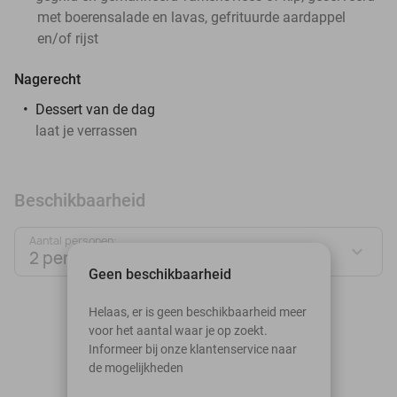
met boerensalade en lavas, gefrituurde aardappel
en/of rijst
Nagerecht
Dessert van de dag
laat je verrassen
Beschikbaarheid
Aantal personen:
2 personen
Geen beschikbaarheid
augustus 2026
Helaas, er is geen beschikbaarheid meer
voor het aantal waar je op zoekt.
Ma
Di
Wo
Do
Vr
Za
Zo
Informeer bij onze klantenservice naar
de mogelijkheden
1
2