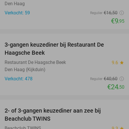
Den Haag
Verkocht: 59
€16
,50
Regulier
€9
,95
favorite_border
3-gangen keuzediner bij Restaurant De
40%
Haagsche Beek
Restaurant De Haagsche Beek
9.6
star
Den Haag (Kijkduin)
Verkocht: 478
€40
,60
Regulier
€24
,50
favorite_border
2- of 3-gangen keuzediner aan zee bij
47%
Beachclub TWINS
Beachclub TWINS
9.3
star