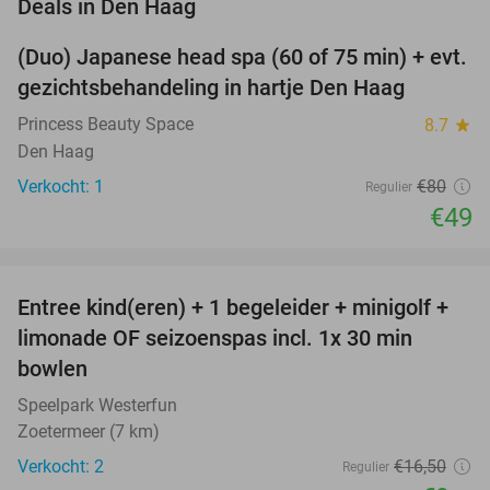
favorite_border
Deals in Den Haag
(Duo) Japanese head spa (60 of 75 min) + evt.
39%
NEW
gezichtsbehandeling in hartje Den Haag
TODAY
Princess Beauty Space
8.7
star
Den Haag
Verkocht: 1
€80
Regulier
€49
favorite_border
Entree kind(eren) + 1 begeleider + minigolf +
40%
NEW
limonade OF seizoenspas incl. 1x 30 min
TODAY
bowlen
Speelpark Westerfun
Zoetermeer (7 km)
Verkocht: 2
€16
,50
Regulier