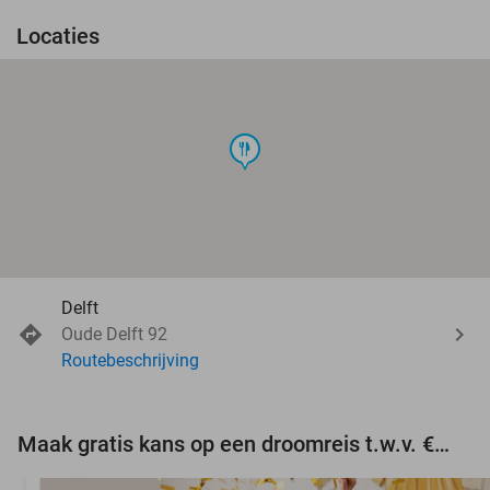
Locaties
food
Delft
Oude Delft 92
Routebeschrijving
Maak gratis kans op een droomreis t.w.v. €3.000!