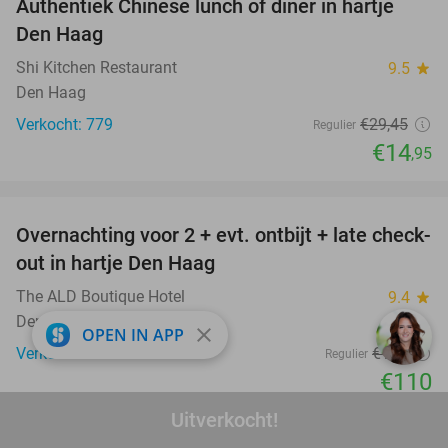
Authentiek Chinese lunch of diner in hartje
49%
Den Haag
Shi Kitchen Restaurant
9.5
star
Den Haag
Verkocht: 779
€29
,45
Regulier
€14
,95
favorite_border
Overnachting voor 2 + evt. ontbijt + late check-
30%
out in hartje Den Haag
The ALD Boutique Hotel
9.4
star
Den Haag
close
OPEN IN APP
Verkocht: 1.233
€157
Regulier
€110
Excl. ca. €7,50 p.p.p.n. toeristenbelasting
Uitverkocht!
favorite_border