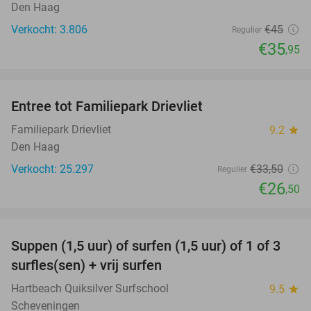
Den Haag
Verkocht: 3.806
€45
Regulier
€35
,95
favorite_border
Entree tot Familiepark Drievliet
21%
Familiepark Drievliet
9.2
star
Den Haag
Verkocht: 25.297
€33
,50
Regulier
€26
,50
favorite_border
Suppen (1,5 uur) of surfen (1,5 uur) of 1 of 3
41%
surfles(sen) + vrij surfen
Hartbeach Quiksilver Surfschool
9.5
star
Scheveningen