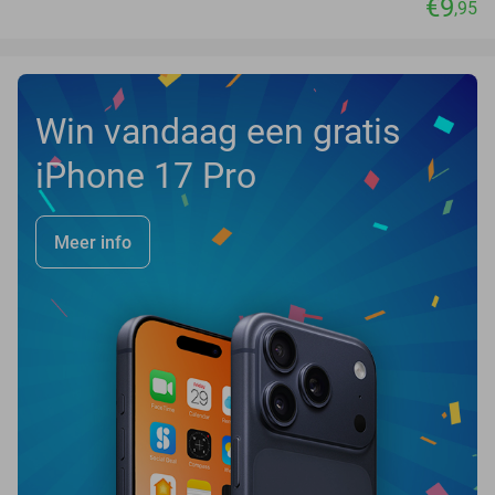
€9
,95
Win vandaag een gratis
iPhone 17 Pro
Meer info