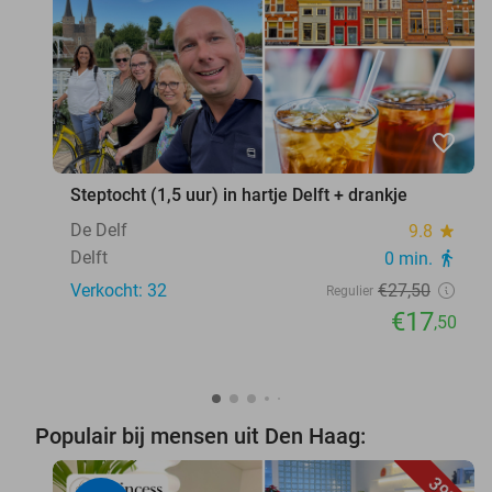
favorite_border
Steptocht (1,5 uur) in hartje Delft + drankje
De Delf
9.8
star
Delft
0 min.
directions_walk
Verkocht: 32
€27
,50
Regulier
€17
,50
Populair bij mensen uit Den Haag: