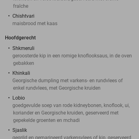
fraîche
Chishtvari
maisbrood met kaas
Hoofdgerecht
Shkmeruli
geroosterde kip in een romige knoflooksaus, in de oven
gebakken
Khinkali
Georgische dumpling met varkens- en rundvlees of
enkel rundvlees, met Georgische kruiden
Lobio
goedgevulde soep van rode kidneybonen, knoflook, ui,
koriander en Georgische kruiden, geserveerd met
gepekelde groenten en mchadi
Sjaslik
gegrild en gemarineerd varkensvlees of kip, geserveerd