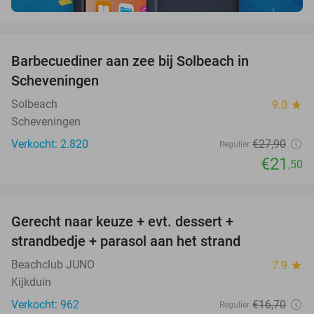
favorite_border
Barbecuediner aan zee bij Solbeach in
23%
Scheveningen
Solbeach
9.0
star
Scheveningen
Verkocht: 2.820
€27
,90
Regulier
€21
,50
favorite_border
Gerecht naar keuze + evt. dessert +
40%
strandbedje + parasol aan het strand
Beachclub JUNO
7.9
star
Kijkduin
Verkocht: 962
€16
,70
Regulier