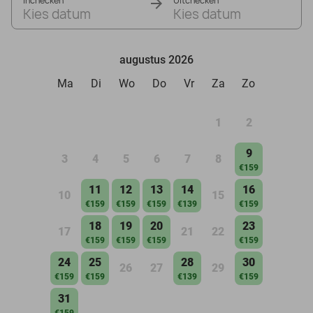
Inchecken
Uitchecken
Kies datum
Kies datum
augustus 2026
Ma
Di
Wo
Do
Vr
Za
Zo
1
2
9
3
4
5
6
7
8
€159
11
12
13
14
16
10
15
€159
€159
€159
€139
€159
18
19
20
23
17
21
22
€159
€159
€159
€159
24
25
28
30
26
27
29
€159
€159
€139
€159
31
€159