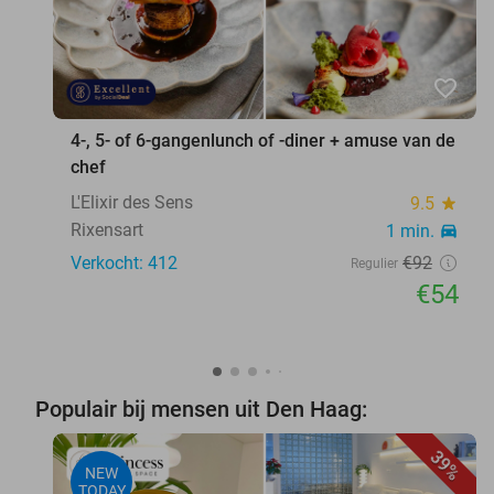
favorite_border
4-, 5- of 6-gangenlunch of -diner + amuse van de
chef
L'Elixir des Sens
9.5
star
Rixensart
1 min.
directions_car
Verkocht: 412
€92
Regulier
€54
Populair bij mensen uit Den Haag:
39%
NEW
TODAY