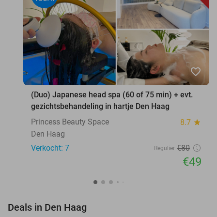
favorite_border
(Duo) Japanese head spa (60 of 75 min) + evt.
gezichtsbehandeling in hartje Den Haag
Princess Beauty Space
8.7
star
Den Haag
Verkocht: 7
€80
Regulier
€49
favorite_border
Deals in Den Haag