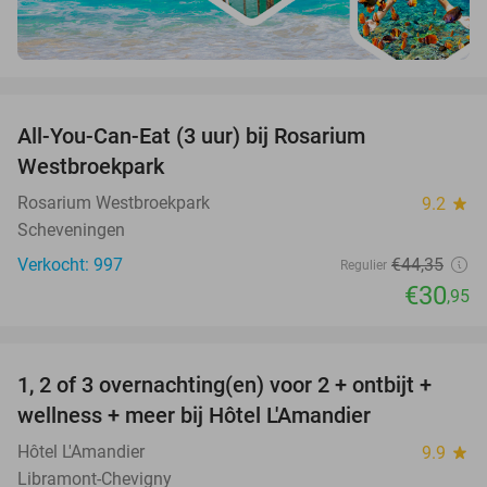
favorite_border
All-You-Can-Eat (3 uur) bij Rosarium
30%
Westbroekpark
Rosarium Westbroekpark
9.2
star
Scheveningen
Verkocht: 997
€44
,35
Regulier
€30
,95
favorite_border
1, 2 of 3 overnachting(en) voor 2 + ontbijt +
32%
NEW
wellness + meer bij Hôtel L'Amandier
TODAY
Hôtel L'Amandier
9.9
star
Libramont-Chevigny