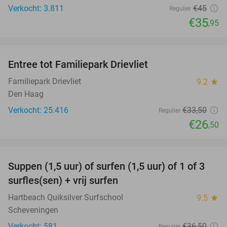
Verkocht: 3.811
€45
Regulier
€35
,95
favorite_border
Entree tot Familiepark Drievliet
21%
Familiepark Drievliet
9.2
star
Den Haag
Verkocht: 25.416
€33
,50
Regulier
€26
,50
favorite_border
Suppen (1,5 uur) of surfen (1,5 uur) of 1 of 3
41%
surfles(sen) + vrij surfen
Hartbeach Quiksilver Surfschool
9.5
star
Scheveningen
Verkocht: 581
€36
,50
Regulier