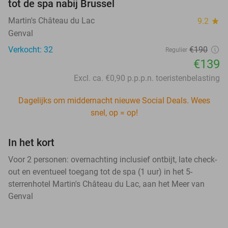
tot de spa nabij Brussel
Martin's Château du Lac
9.2
star
Genval
Verkocht: 32
€190
Regulier
€139
Excl. ca. €0,90 p.p.p.n. toeristenbelasting
Dagelijks om middernacht nieuwe Social Deals. Wees
snel, op = op!
In het kort
Voor 2 personen: overnachting inclusief ontbijt, late check-
out en eventueel toegang tot de spa (1 uur) in het 5-
sterrenhotel Martin's Château du Lac, aan het Meer van
Genval