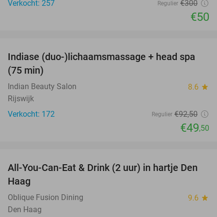
Verkocht: 257
€300
Regulier
€50
favorite_border
Indiase (duo-)lichaamsmassage + head spa
46%
(75 min)
Indian Beauty Salon
8.6
star
Rijswijk
Verkocht: 172
€92
,50
Regulier
€49
,50
favorite_border
All-You-Can-Eat & Drink (2 uur) in hartje Den
20%
Haag
Oblique Fusion Dining
9.6
star
Den Haag