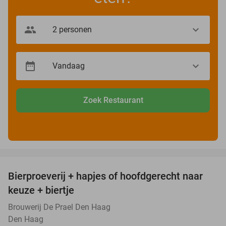
Zoek Restaurant
favorite_border
Bierproeverij + hapjes of hoofdgerecht naar
40%
keuze + biertje
Brouwerij De Prael Den Haag
Den Haag