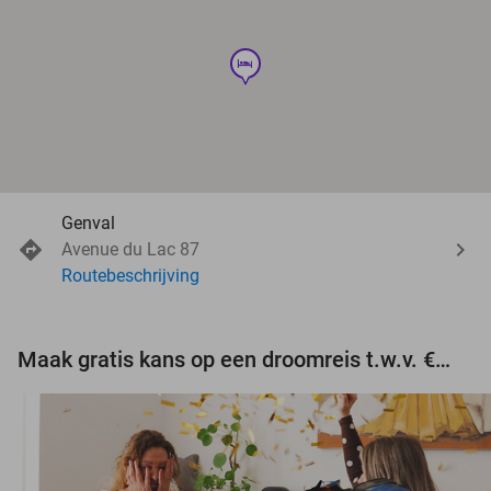
hotel
Genval
Avenue du Lac 87
Routebeschrijving
Maak gratis kans op een droomreis t.w.v. €3.000!