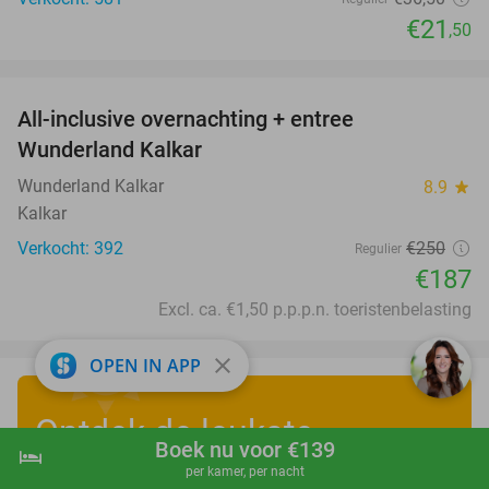
€21
,50
favorite_border
All-inclusive overnachting + entree
25%
Wunderland Kalkar
Wunderland Kalkar
8.9
star
Kalkar
Verkocht: 392
€250
Regulier
€187
Excl. ca. €1,50 p.p.p.n. toeristenbelasting
close
OPEN IN APP
Ontdek de leukste
Boek nu voor €139
hotel
shopping_cart
Boek nu
navigate_next
zomervakantiedeals
!
per kamer, per nacht