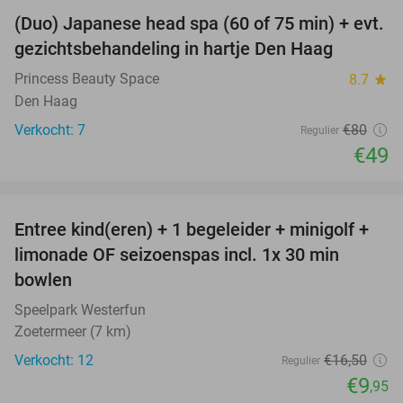
(Duo) Japanese head spa (60 of 75 min) + evt.
39%
NEW
gezichtsbehandeling in hartje Den Haag
TODAY
Princess Beauty Space
8.7
star
Den Haag
Verkocht: 7
€80
Regulier
€49
favorite_border
Entree kind(eren) + 1 begeleider + minigolf +
40%
NEW
limonade OF seizoenspas incl. 1x 30 min
TODAY
bowlen
Speelpark Westerfun
Zoetermeer (7 km)
Verkocht: 12
€16
,50
Regulier
€9
,95