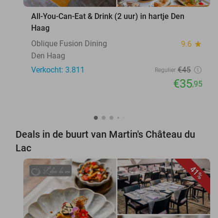
All-You-Can-Eat & Drink (2 uur) in hartje Den
Haag
Oblique Fusion Dining
9.6
star
Den Haag
Verkocht: 3.811
€45
Regulier
€35
,95
Deals in de buurt van Martin's Château du
Lac
41%