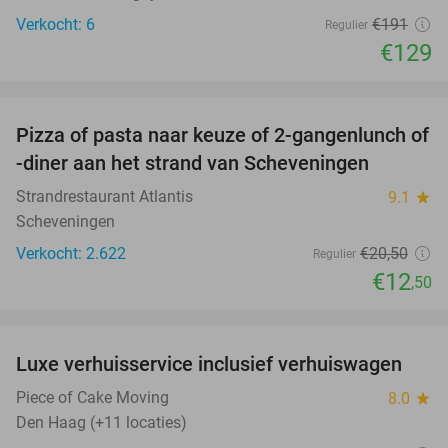
Verkocht: 6
€191
Regulier
€129
favorite_border
Pizza of pasta naar keuze of 2-gangenlunch of
39%
-diner aan het strand van Scheveningen
Strandrestaurant Atlantis
9.1
star
Scheveningen
Verkocht: 2.622
€20
,50
Regulier
€12
,50
favorite_border
Luxe verhuisservice inclusief verhuiswagen
83%
Piece of Cake Moving
8.0
star
Den Haag (+11 locaties)