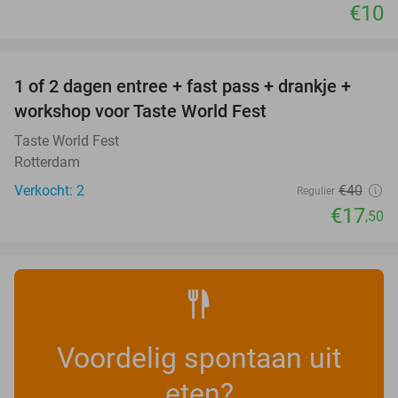
€10
favorite_border
1 of 2 dagen entree + fast pass + drankje +
56%
NEW
workshop voor Taste World Fest
TODAY
Taste World Fest
Rotterdam
Verkocht: 2
€40
Regulier
€17
,50
Voordelig spontaan uit
eten?