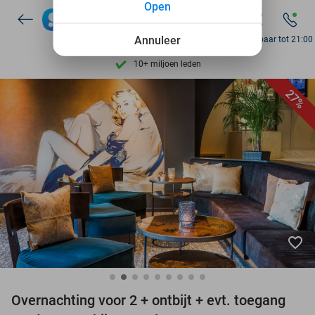
Open
7 dagen per week beschikbaar
10+ miljoen leden
Annuleer
Bereikbaar tot 21:00
9,4
op basis van
206.305 reviews
Ontdek 15.000+ deals
27%
7 dagen per week beschikbaar
10+ miljoen leden
favorite_border
Overnachting voor 2 + ontbijt + evt. toegang