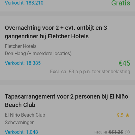
Gratis
Verkocht: 188.210
favorite_border
Overnachting voor 2 + evt. ontbijt en 3-
gangendiner bij Fletcher Hotels
Fletcher Hotels
Den Haag (+ meerdere locaties)
€45
Verkocht: 18.385
Excl. ca. €3 p.p.p.n. toeristenbelasting
favorite_border
Tapasarrangement voor 2 personen bij El Niño
51%
Beach Club
El Niño Beach Club
9.5
star
Scheveningen
Verkocht: 1.048
€51
,25
Regulier