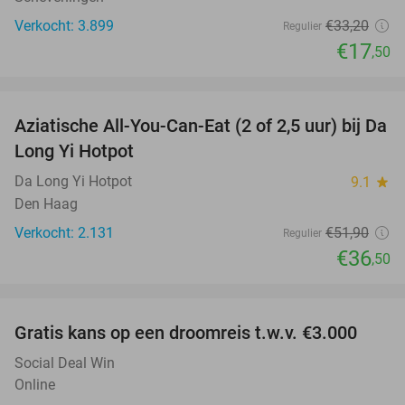
Verkocht: 3.899
€33
,20
Regulier
€17
,50
favorite_border
Aziatische All-You-Can-Eat (2 of 2,5 uur) bij Da
30%
Long Yi Hotpot
Da Long Yi Hotpot
9.1
star
Den Haag
Verkocht: 2.131
€51
,90
Regulier
€36
,50
favorite_border
Gratis kans op een droomreis t.w.v. €3.000
Social Deal Win
Online