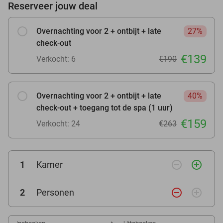
Reserveer jouw deal
Overnachting voor 2 + ontbijt + late
27%
check-out
€139
Verkocht: 6
€190
Overnachting voor 2 + ontbijt + late
40%
check-out + toegang tot de spa (1 uur)
€159
Verkocht: 24
€263
remove_circle_outline
add_circle_outline
1
Kamer
remove_circle_outline
add_circle_outline
2
Personen