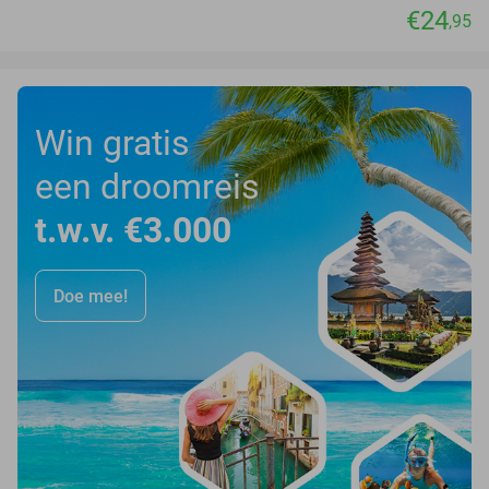
€24
,95
Win gratis
een droomreis
t.w.v. €3.000
Doe mee!