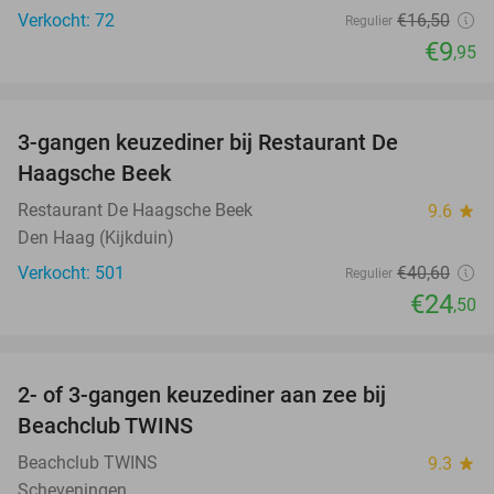
Verkocht: 72
€16
,50
Regulier
€9
,95
favorite_border
3-gangen keuzediner bij Restaurant De
40%
Haagsche Beek
Restaurant De Haagsche Beek
9.6
star
Den Haag (Kijkduin)
Verkocht: 501
€40
,60
Regulier
€24
,50
favorite_border
2- of 3-gangen keuzediner aan zee bij
47%
Beachclub TWINS
Beachclub TWINS
9.3
star
Scheveningen