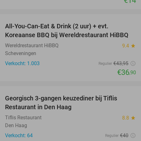
€14
favorite_border
All-You-Can-Eat & Drink (2 uur) + evt.
16%
Koreaanse BBQ bij Wereldrestaurant HiBBQ
Wereldrestaurant HiBBQ
9.4
star
Scheveningen
Verkocht: 1.003
€43
,95
Regulier
€36
,90
favorite_border
Georgisch 3-gangen keuzediner bij Tiflis
51%
Restaurant in Den Haag
Tiflis Restaurant
8.8
star
Den Haag
Verkocht: 64
€40
Regulier