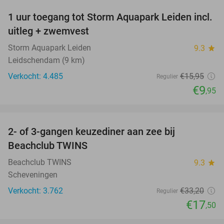
1 uur toegang tot Storm Aquapark Leiden incl.
38%
uitleg + zwemvest
Storm Aquapark Leiden
9.3
star
Leidschendam (9 km)
Verkocht: 4.485
€15
,95
Regulier
€9
,95
favorite_border
2- of 3-gangen keuzediner aan zee bij
47%
Beachclub TWINS
Beachclub TWINS
9.3
star
Scheveningen
Verkocht: 3.762
€33
,20
Regulier
€17
,50
favorite_border