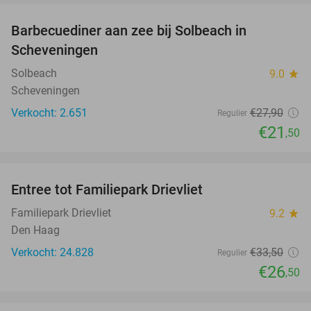
Barbecuediner aan zee bij Solbeach in
23%
Scheveningen
Solbeach
9.0
star
Scheveningen
Verkocht: 2.651
€27
,90
Regulier
€21
,50
favorite_border
Entree tot Familiepark Drievliet
21%
Familiepark Drievliet
9.2
star
Den Haag
Verkocht: 24.828
€33
,50
Regulier
€26
,50
favorite_border