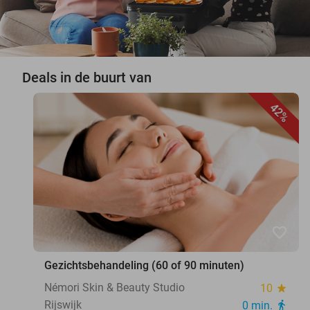
Deals in de buurt van
42%
favorite_border
Gezichtsbehandeling (60 of 90 minuten)
Némori Skin & Beauty Studio
10
star
Rijswijk
0 min.
directions_walk