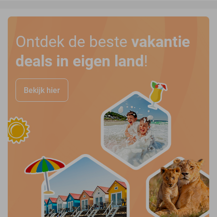
Ontdek de beste
vakantie
deals in eigen land
!
Bekijk hier