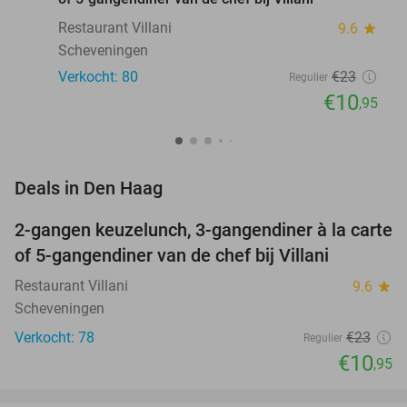
Restaurant Villani
9.6
star
Scheveningen
Verkocht: 80
€23
Regulier
€10
,95
favorite_border
Deals in Den Haag
2-gangen keuzelunch, 3-gangendiner à la carte
52%
NEW
of 5-gangendiner van de chef bij Villani
TODAY
Restaurant Villani
9.6
star
Scheveningen
Verkocht: 78
€23
Regulier
€10
,95
favorite_border