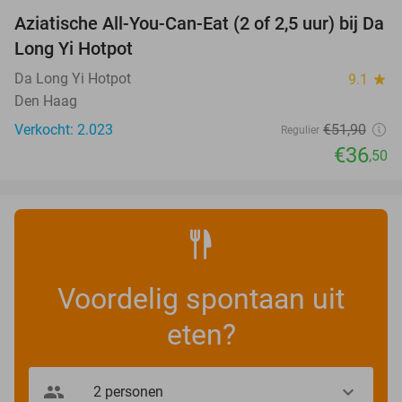
Aziatische All-You-Can-Eat (2 of 2,5 uur) bij Da
30%
Long Yi Hotpot
Da Long Yi Hotpot
9.1
star
Den Haag
Verkocht: 2.023
€51
,90
Regulier
€36
,50
Voordelig spontaan uit
eten?