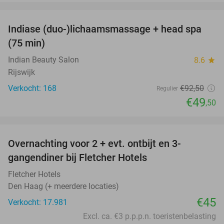
favorite_border
Indiase (duo-)lichaamsmassage + head spa
46%
(75 min)
Indian Beauty Salon
8.6
star
Rijswijk
Verkocht: 168
€92
,50
Regulier
€49
,50
favorite_border
Overnachting voor 2 + evt. ontbijt en 3-
gangendiner bij Fletcher Hotels
Fletcher Hotels
Den Haag (+ meerdere locaties)
€45
Verkocht: 17.981
Excl. ca. €3 p.p.p.n. toeristenbelasting