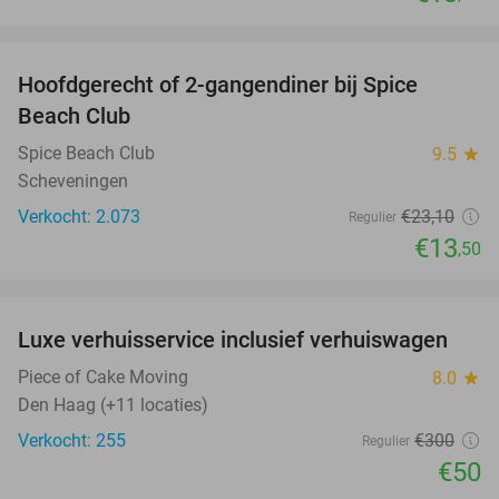
favorite_border
Hoofdgerecht of 2-gangendiner bij Spice
42%
Beach Club
Spice Beach Club
9.5
star
Scheveningen
Verkocht: 2.073
€23
,10
Regulier
€13
,50
favorite_border
Luxe verhuisservice inclusief verhuiswagen
83%
Piece of Cake Moving
8.0
star
Den Haag (+11 locaties)
Verkocht: 255
€300
Regulier
€50