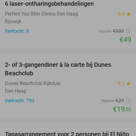
6 laser-ontharingsbehandelingen
91%
Perfect You Skin Clinics Den Haag
8.8
star
Rijswijk
Verkocht: 9
€535
Regulier
€49
favorite_border
2- of 3-gangendiner à la carte bij Dunes
33%
Beachclub
Dunes Beachclub Kijkduin
9.2
star
Den Haag
Verkocht: 793
€29
Regulier
€19
,50
favorite_border
Tapasarrangement voor 2 personen bij El Niño