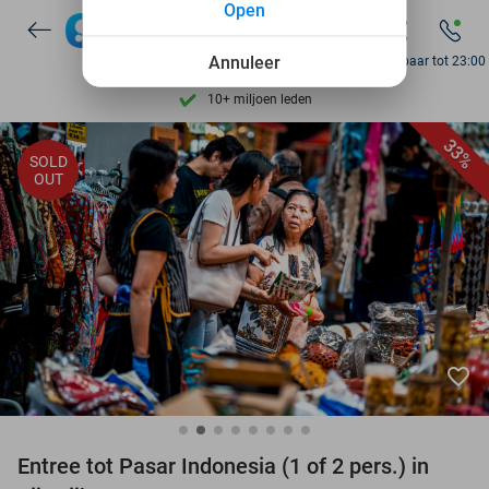
Open
7 dagen per week beschikbaar
10+ miljoen leden
Annuleer
Bereikbaar tot 23:00
9,4
op basis van
205.886 reviews
Ontdek 15.000+ deals
33%
SOLD
7 dagen per week beschikbaar
OUT
10+ miljoen leden
favorite_border
Entree tot Pasar Indonesia (1 of 2 pers.) in