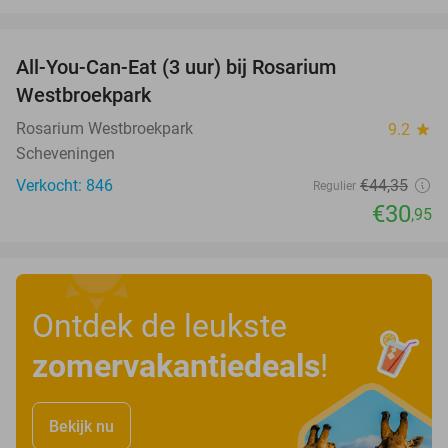
favorite_border
All-You-Can-Eat (3 uur) bij Rosarium
30%
Westbroekpark
Rosarium Westbroekpark
9.2
star
Scheveningen
Verkocht: 846
€44
,35
Regulier
€30
,95
Ontdek de leukste
zomervakantiedeals
!
Bekijk nu