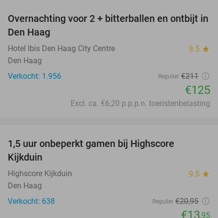
Overnachting voor 2 + bitterballen en ontbijt in
41%
Den Haag
Hotel Ibis Den Haag City Centre
9.5
star
Den Haag
Verkocht: 1.956
€211
Regulier
€125
Excl. ca. €6,20 p.p.p.n. toeristenbelasting
favorite_border
1,5 uur onbeperkt gamen bij Highscore
33%
Kijkduin
Highscore Kijkduin
9.5
star
Den Haag
Verkocht: 638
€20
,95
Regulier
€13
,95