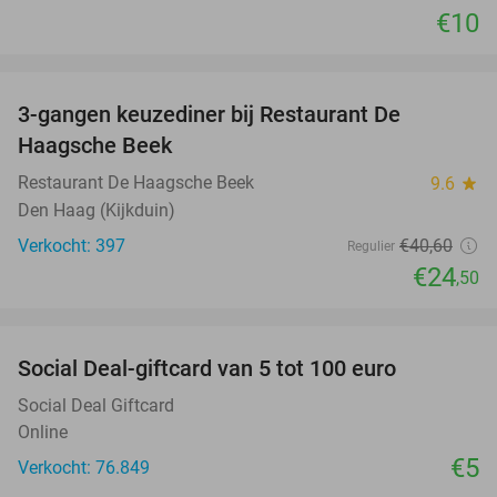
€10
favorite_border
3-gangen keuzediner bij Restaurant De
40%
Haagsche Beek
Restaurant De Haagsche Beek
9.6
star
Den Haag (Kijkduin)
Verkocht: 397
€40
,60
Regulier
€24
,50
favorite_border
Social Deal-giftcard van 5 tot 100 euro
Social Deal Giftcard
Online
€5
Verkocht: 76.849