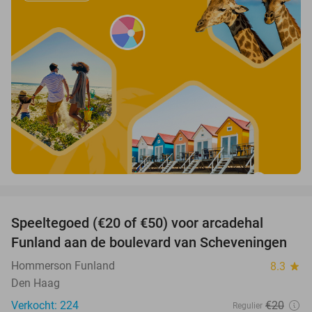
favorite_border
Speeltegoed (€20 of €50) voor arcadehal
50%
Funland aan de boulevard van Scheveningen
Hommerson Funland
8.3
star
Den Haag
Verkocht: 224
€20
Regulier