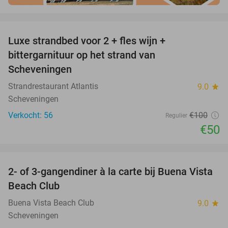
favorite_border
Luxe strandbed voor 2 + fles wijn +
50%
bittergarnituur op het strand van
Scheveningen
Strandrestaurant Atlantis
9.0
star
Scheveningen
Verkocht: 56
€100
Regulier
€50
favorite_border
2- of 3-gangendiner à la carte bij Buena Vista
40%
Beach Club
Buena Vista Beach Club
9.0
star
Scheveningen