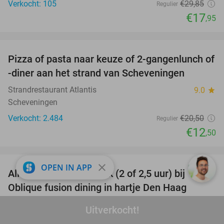
Verkocht: 105
€29
,85
Regulier
€17
,95
favorite_border
Pizza of pasta naar keuze of 2-gangenlunch of
39%
-diner aan het strand van Scheveningen
Strandrestaurant Atlantis
9.0
star
Scheveningen
Verkocht: 2.484
€20
,50
Regulier
€12
,50
favorite_border
close
OPEN IN APP
All-You-Can-Eat & Drink (2 of 2,5 uur) bij
20%
Oblique fusion dining in hartje Den Haag
Oblique Fusion Dining
9.6
star
Uitverkocht!
Den Haag