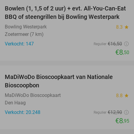
Bowlen (1, 1,5 of 2 uur) + evt. All-You-Can-Eat
48%
BBQ of steengrillen bij Bowling Westerpark
Bowling Westerpark
8.3
star
Zoetermeer (7 km)
Verkocht: 147
€16
,50
Regulier
€8
,50
favorite_border
MaDiWoDo Bioscoopkaart van Nationale
31%
Bioscoopbon
MaDiWoDo Bioscoopkaart
8.8
star
Den Haag
Verkocht: 20.248
€12
,90
Regulier
€8
,95
favorite_border