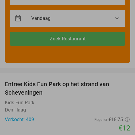
Zoek Restaurant
favorite_border
Entree Kids Fun Park op het strand van
36%
Scheveningen
Kids Fun Park
Den Haag
Verkocht: 409
€18
,75
Regulier
€12