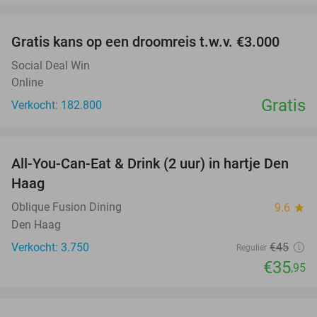
favorite_border
Gratis kans op een droomreis t.w.v. €3.000
Social Deal Win
Online
Gratis
Verkocht: 182.800
favorite_border
All-You-Can-Eat & Drink (2 uur) in hartje Den
20%
Haag
Oblique Fusion Dining
9.6
star
Den Haag
Verkocht: 3.750
€45
Regulier
€35
,95
favorite_border