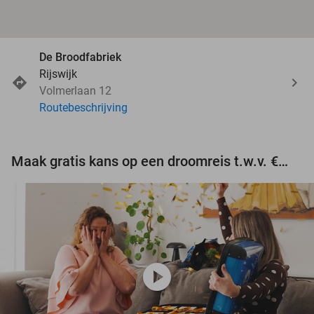
De Broodfabriek
Rijswijk
Volmerlaan 12
Routebeschrijving
Maak gratis kans op een droomreis t.w.v. €3.000!
play_circle