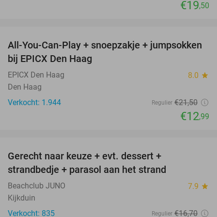
€19
,50
favorite_border
All-You-Can-Play + snoepzakje + jumpsokken
40%
bij EPICX Den Haag
EPICX Den Haag
8.0
star
Den Haag
Verkocht: 1.944
€21
,50
Regulier
€12
,99
favorite_border
Gerecht naar keuze + evt. dessert +
40%
strandbedje + parasol aan het strand
Beachclub JUNO
7.9
star
Kijkduin
Verkocht: 835
€16
,70
Regulier