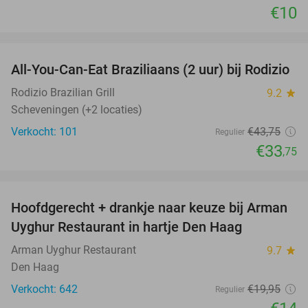
€10
favorite_border
All-You-Can-Eat Braziliaans (2 uur) bij Rodizio
23%
Rodizio Brazilian Grill
9.2
star
Scheveningen (+2 locaties)
Verkocht: 101
€43
,75
Regulier
€33
,75
favorite_border
Hoofdgerecht + drankje naar keuze bij Arman
30%
Uyghur Restaurant in hartje Den Haag
Arman Uyghur Restaurant
9.7
star
Den Haag
Verkocht: 642
€19
,95
Regulier