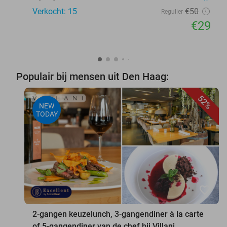
Verkocht: 15
€50
Regulier
€29
Populair bij mensen uit Den Haag:
52%
NEW
TODAY
favorite_border
2-gangen keuzelunch, 3-gangendiner à la carte
of 5-gangendiner van de chef bij Villani