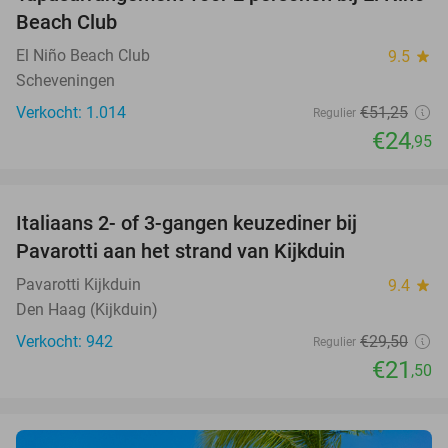
51%
Beach Club
El Niño Beach Club
9.5
star
Scheveningen
Verkocht: 1.014
€51
,25
Regulier
€24
,95
favorite_border
Italiaans 2- of 3-gangen keuzediner bij
27%
Pavarotti aan het strand van Kijkduin
Pavarotti Kijkduin
9.4
star
Den Haag (Kijkduin)
Verkocht: 942
€29
,50
Regulier
€21
,50