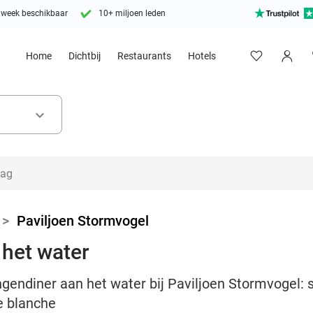
 week beschikbaar
10+ miljoen leden
Home
Dichtbij
Restaurants
Hotels
keyboard_arrow_down
>
Paviljoen Stormvogel
het water
ngendiner aan het water bij Paviljoen Stormvogel: 
e blanche