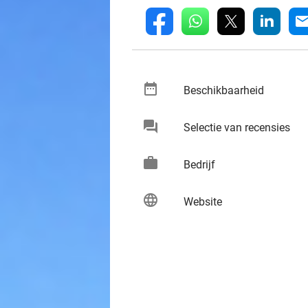
whatsapp
linkedin
fb
mai
date_range
keybo
Beschikbaarheid
chat
keybo
Selectie van recensies
work
keybo
Bedrijf
language
keybo
Website