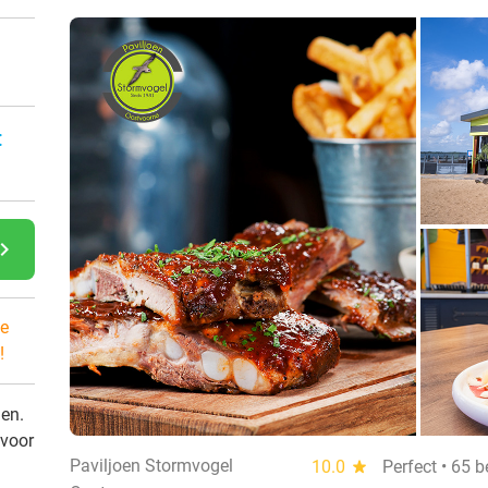
:
gate_next
e
!
den.
 voor
Paviljoen Stormvogel
10.0
star
Perfect • 65 