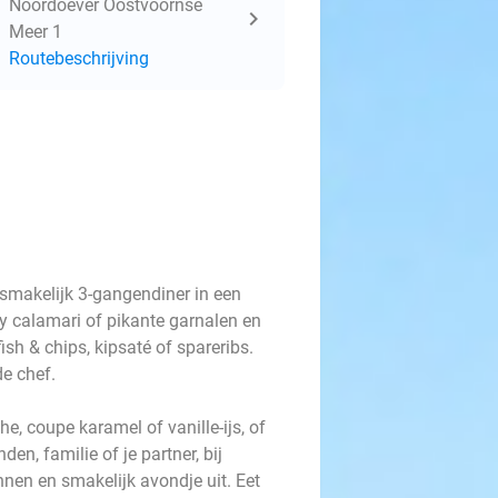
Noordoever Oostvoornse
Meer 1
Routebeschrijving
 smakelijk 3-gangendiner in een
py calamari of pikante garnalen en
ish & chips, kipsaté of spareribs.
e chef.
e, coupe karamel of vanille-ijs, of
den, familie of je partner, bij
nen en smakelijk avondje uit. Eet