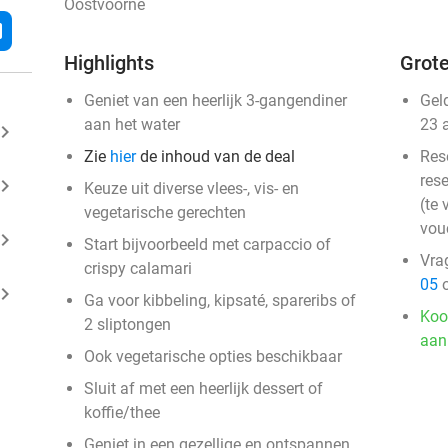
Oostvoorne
l
Highlights
Grote
Geniet van een heerlijk 3-gangendiner
Gel
aan het water
23 
ard_arrow_right
Zie
hier
de inhoud van de deal
Res
rese
ard_arrow_right
Keuze uit diverse vlees-, vis- en
(te 
vegetarische gerechten
vou
ard_arrow_right
Start bijvoorbeeld met carpaccio of
Vra
crispy calamari
05
o
ard_arrow_right
Ga voor kibbeling, kipsaté, spareribs of
Koo
2 sliptongen
aan
Ook vegetarische opties beschikbaar
Sluit af met een heerlijk dessert of
koffie/thee
Geniet in een gezellige en ontspannen