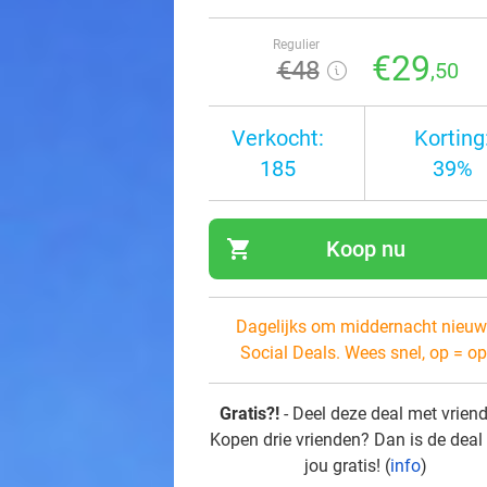
Regulier
€29
€48
,50
Verkocht:
Korting
185
39%
shopping_cart
Koop nu
navi
Dagelijks om middernacht nieuw
Social Deals. Wees snel, op = op
Gratis?!
- Deel deze deal met vrien
Kopen drie vrienden? Dan is de deal
jou gratis! (
info
)