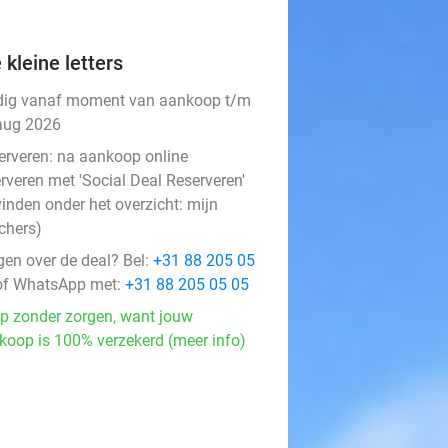
 kleine letters
dig vanaf moment van aankoop t/m
aug 2026
erveren:
na aankoop online
rveren met 'Social Deal Reserveren'
vinden onder het overzicht:
mijn
chers
)
gen over de deal? Bel:
+31 88 205 05
f WhatsApp met:
+31 88 205 05 05
p zonder zorgen, want jouw
koop is 100% verzekerd (meer info)