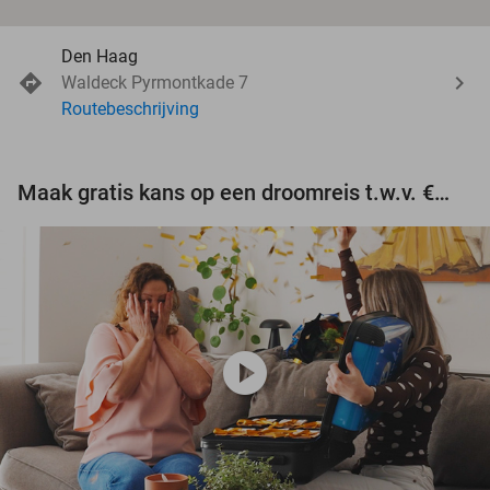
Den Haag
Waldeck Pyrmontkade 7
Routebeschrijving
Maak gratis kans op een droomreis t.w.v. €3.000!
play_circle