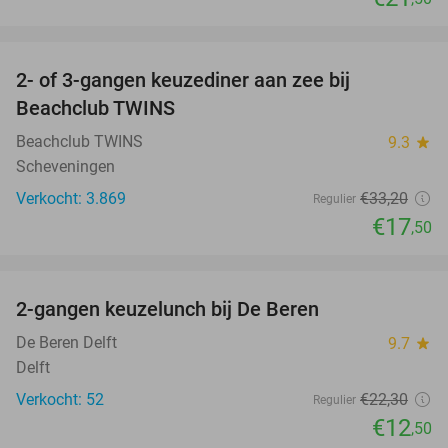
favorite_border
2- of 3-gangen keuzediner aan zee bij
47%
Beachclub TWINS
Beachclub TWINS
9.3
star
Scheveningen
Verkocht: 3.869
€33
,20
Regulier
€17
,50
favorite_border
2-gangen keuzelunch bij De Beren
44%
NEW
TODAY
De Beren Delft
9.7
star
Delft
Verkocht: 52
€22
,30
Regulier
€12
,50