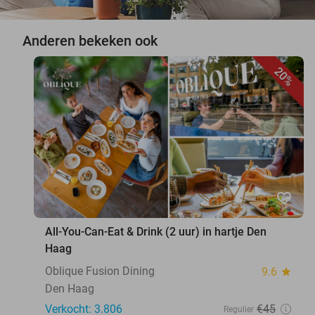
Anderen bekeken ook
20%
favorite_border
All-You-Can-Eat & Drink (2 uur) in hartje Den
Haag
Oblique Fusion Dining
9.6
star
Den Haag
Verkocht: 3.806
€45
Regulier