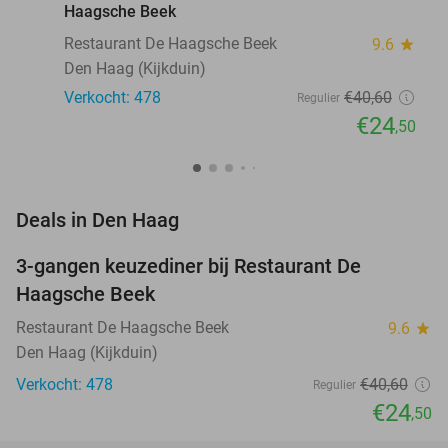
Haagsche Beek
Restaurant De Haagsche Beek
9.6
star
Den Haag (Kijkduin)
Verkocht: 478
€40
,60
Regulier
€24
,50
favorite_border
Deals in Den Haag
3-gangen keuzediner bij Restaurant De
40%
Haagsche Beek
Restaurant De Haagsche Beek
9.6
star
Den Haag (Kijkduin)
Verkocht: 478
€40
,60
Regulier
€24
,50
favorite_border