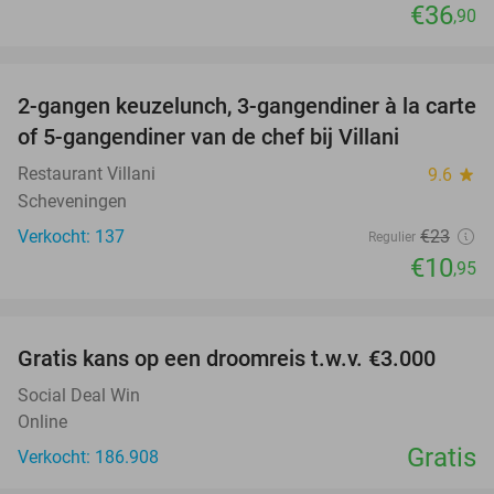
€36
,90
favorite_border
2-gangen keuzelunch, 3-gangendiner à la carte
52%
of 5-gangendiner van de chef bij Villani
Restaurant Villani
9.6
star
Scheveningen
Verkocht: 137
€23
Regulier
€10
,95
favorite_border
Gratis kans op een droomreis t.w.v. €3.000
Social Deal Win
Online
Gratis
Verkocht: 186.908
favorite_border