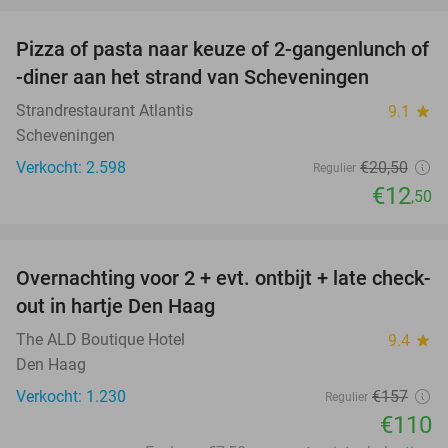
Pizza of pasta naar keuze of 2-gangenlunch of
39%
-diner aan het strand van Scheveningen
Strandrestaurant Atlantis
9.1
star
Scheveningen
Verkocht: 2.598
€20
,50
Regulier
€12
,50
favorite_border
Overnachting voor 2 + evt. ontbijt + late check-
30%
out in hartje Den Haag
The ALD Boutique Hotel
9.4
star
Den Haag
Verkocht: 1.230
€157
Regulier
€110