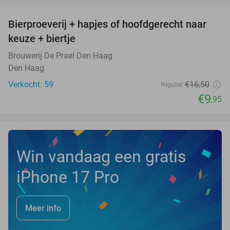
Bierproeverij + hapjes of hoofdgerecht naar
40%
NEW
keuze + biertje
TODAY
Brouwerij De Prael Den Haag
Den Haag
Verkocht: 59
€16
,50
Regulier
€9
,95
Win vandaag een gratis
iPhone 17 Pro
Meer info