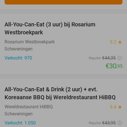
favorite_border
All-You-Can-Eat (3 uur) bij Rosarium
30%
Westbroekpark
Rosarium Westbroekpark
9.2
star
Scheveningen
Verkocht: 970
€44
,35
Regulier
€30
,95
favorite_border
All-You-Can-Eat & Drink (2 uur) + evt.
16%
Koreaanse BBQ bij Wereldrestaurant HiBBQ
Wereldrestaurant HiBBQ
9.4
star
Scheveningen
Verkocht: 1.050
€43
,95
Regulier