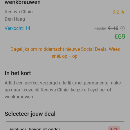
wenkbrauwen
Renova Clinic
9.2
star
Den Haag
Verkocht: 14
€110
Regulier
€69
Dagelijks om middernacht nieuwe Social Deals. Wees
snel, op = op!
In het kort
Altijd een perfect verzorgd uiterlijk met permanente make-
up naar keuze bij Renova Clinic: keuze uit eyeliner of
wenkbrauwen
Selecteer jouw deal
Eyeliner: boven of onder
37%