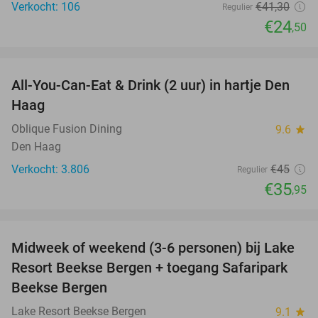
Verkocht: 106
€41
,30
Regulier
€24
,50
favorite_border
All-You-Can-Eat & Drink (2 uur) in hartje Den
20%
Haag
Oblique Fusion Dining
9.6
star
Den Haag
Verkocht: 3.806
€45
Regulier
€35
,95
favorite_border
Midweek of weekend (3-6 personen) bij Lake
53%
Resort Beekse Bergen + toegang Safaripark
Beekse Bergen
Lake Resort Beekse Bergen
9.1
star