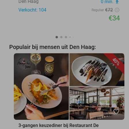
Den Haag
0 min.
directions_walk
Verkocht: 104
€72
Regulier
€34
Populair bij mensen uit Den Haag:
40%
favorite_border
3-gangen keuzediner bij Restaurant De