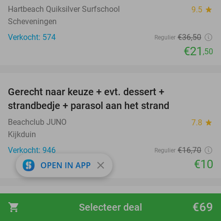
Hartbeach Quiksilver Surfschool
9.5
star
Scheveningen
Verkocht: 574
€36
,50
Regulier
€21
,50
favorite_border
Gerecht naar keuze + evt. dessert +
40%
strandbedje + parasol aan het strand
Beachclub JUNO
7.8
star
Kijkduin
Verkocht: 946
€16
,70
Regulier
€10
close
OPEN IN APP
favorite_border
Ontbijt + evt. strandbedje bij Strandrestaurant
47%
€69
shopping_cart
Selecteer deal
Werelds