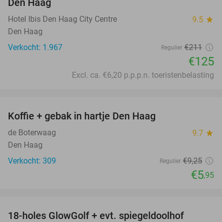
Den Haag
Hotel Ibis Den Haag City Centre
9.5
star
Den Haag
Verkocht: 1.967
€211
Regulier
€125
Excl. ca. €6,20 p.p.p.n. toeristenbelasting
favorite_border
Koffie + gebak in hartje Den Haag
36%
de Boterwaag
9.7
star
Den Haag
Verkocht: 309
€9
,25
Regulier
€5
,95
favorite_border
18-holes GlowGolf + evt. spiegeldoolhof
22%