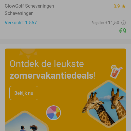
GlowGolf Scheveningen
8.9
star
Scheveningen
Verkocht: 1.557
€11
,50
Regulier
€9
Ontdek de leukste
zomervakantiedeals
!
Bekijk nu