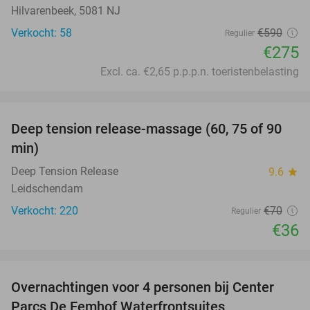
Hilvarenbeek, 5081 NJ
Verkocht: 58
€590
Regulier
€275
Excl. ca. €2,65 p.p.p.n. toeristenbelasting
favorite_border
Deep tension release-massage (60, 75 of 90
49%
min)
Deep Tension Release
9.6
star
Leidschendam
Verkocht: 220
€70
Regulier
€36
favorite_border
Overnachtingen voor 4 personen bij Center
Parcs De Eemhof Waterfrontsuites