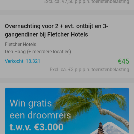
Excl. ca. €7,50 p.p.p.n. toeristenbelasting
favorite_border
Overnachting voor 2 + evt. ontbijt en 3-
gangendiner bij Fletcher Hotels
Fletcher Hotels
Den Haag (+ meerdere locaties)
€45
Verkocht: 18.321
Excl. ca. €3 p.p.p.n. toeristenbelasting
Win gratis
een droomreis
t.w.v. €3.000