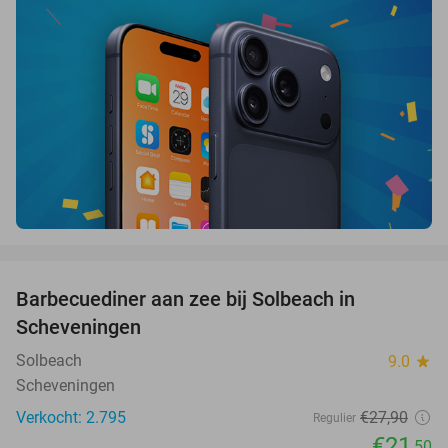
favorite_border
Barbecuediner aan zee bij Solbeach in
23%
Scheveningen
Solbeach
9.0
star
Scheveningen
Verkocht: 2.795
€27
,90
Regulier
€21
,50