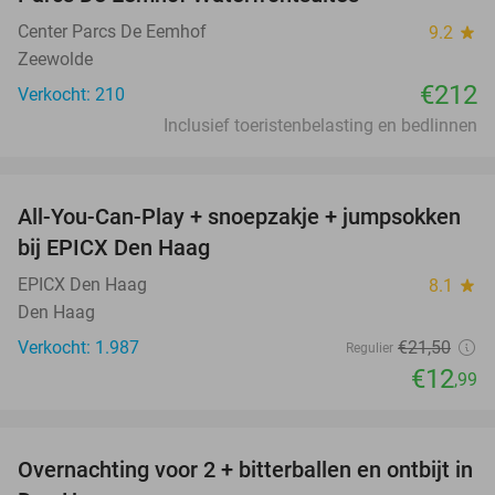
Center Parcs De Eemhof
9.2
star
Zeewolde
€212
Verkocht: 210
Inclusief toeristenbelasting en bedlinnen
favorite_border
All-You-Can-Play + snoepzakje + jumpsokken
40%
bij EPICX Den Haag
EPICX Den Haag
8.1
star
Den Haag
Verkocht: 1.987
€21
,50
Regulier
€12
,99
favorite_border
Overnachting voor 2 + bitterballen en ontbijt in
41%