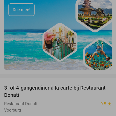
Doe mee!
favorite_border
3- of 4-gangendiner à la carte bij Restaurant
41%
Donati
Restaurant Donati
9.5
star
Voorburg