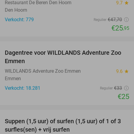
Restaurant De Beren Den Hoorn
9.7
star
Den Hoorn
Verkocht: 779
€47
,70
Regulier
€25
,95
favorite_border
Dagentree voor WILDLANDS Adventure Zoo
24%
Emmen
WILDLANDS Adventure Zoo Emmen
9.6
star
Emmen
Verkocht: 18.281
€33
Regulier
€25
favorite_border
Suppen (1,5 uur) of surfen (1,5 uur) of 1 of 3
41%
surfles(sen) + vrij surfen