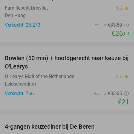
21%
Familiepark Drievliet
9.2
star
Den Haag
Verkocht: 25.273
€33
,50
Regulier
€26
,50
favorite_border
Bowlen (50 min) + hoofdgerecht naar keuze bij
38%
O'Learys
O´Learys Mall of the Netherlands
8.5
star
Leidschendam
Verkocht: 766
€33
,65
Regulier
€21
favorite_border
4-gangen keuzediner bij De Beren
46%