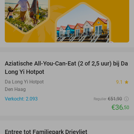
favorite_border
Aziatische All-You-Can-Eat (2 of 2,5 uur) bij Da
30%
Long Yi Hotpot
Da Long Yi Hotpot
9.1
star
Den Haag
Verkocht: 2.093
€51
,90
Regulier
€36
,50
favorite_border
Entree tot Familiepark Drievliet