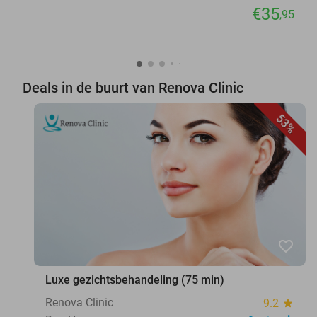
€35
,95
Deals in de buurt van Renova Clinic
53%
favorite_border
Luxe gezichtsbehandeling (75 min)
Renova Clinic
9.2
star