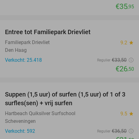
€35
,95
favorite_border
Entree tot Familiepark Drievliet
21%
Familiepark Drievliet
9.2
star
Den Haag
Verkocht: 25.418
€33
,50
Regulier
€26
,50
favorite_border
Suppen (1,5 uur) of surfen (1,5 uur) of 1 of 3
41%
surfles(sen) + vrij surfen
Hartbeach Quiksilver Surfschool
9.5
star
Scheveningen
Verkocht: 592
€36
,50
Regulier