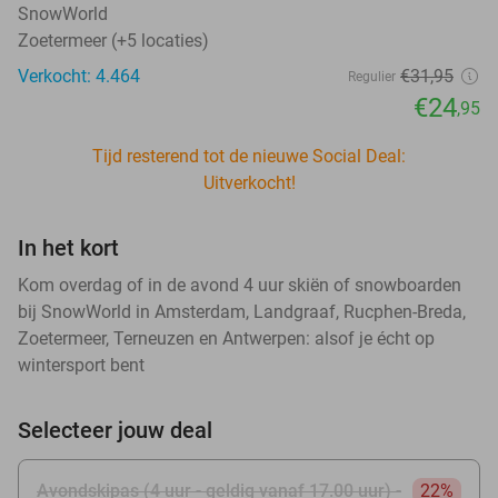
SnowWorld
Zoetermeer (+5 locaties)
Verkocht: 4.464
€31
,95
Regulier
€24
,95
Tijd resterend tot de nieuwe Social Deal:
Uitverkocht!
In het kort
Kom overdag of in de avond 4 uur skiën of snowboarden
bij SnowWorld in Amsterdam, Landgraaf, Rucphen-Breda,
Zoetermeer, Terneuzen en Antwerpen: alsof je écht op
wintersport bent
Selecteer jouw deal
Avondskipas (4 uur - geldig vanaf 17.00 uur) -
22%