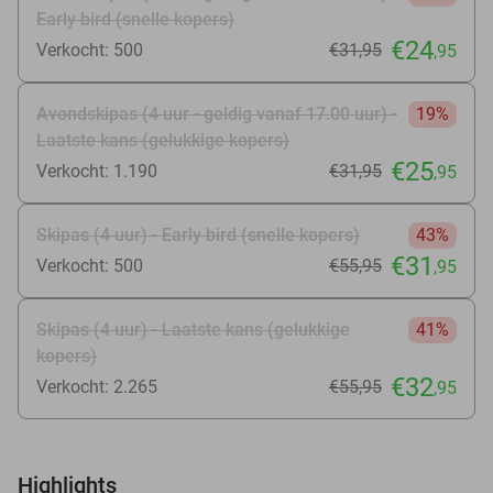
Early bird (snelle kopers)
€24
Verkocht: 500
€31
,95
,95
Avondskipas (4 uur - geldig vanaf 17.00 uur) -
19%
Laatste kans (gelukkige kopers)
€25
Verkocht: 1.190
€31
,95
,95
Skipas (4 uur) - Early bird (snelle kopers)
43%
€31
Verkocht: 500
€55
,95
,95
Skipas (4 uur) - Laatste kans (gelukkige
41%
kopers)
€32
Verkocht: 2.265
€55
,95
,95
Highlights