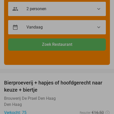
Zoek Restaurant
favorite_border
Bierproeverij + hapjes of hoofdgerecht naar
40%
keuze + biertje
Brouwerij De Prael Den Haag
Den Haag
Verkocht: 75
€16
,50
Regulier