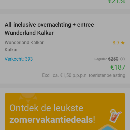
€21
,50
favorite_border
All-inclusive overnachting + entree
25%
Wunderland Kalkar
Wunderland Kalkar
8.9
star
Kalkar
Verkocht: 393
€250
Regulier
€187
Excl. ca. €1,50 p.p.p.n. toeristenbelasting
Ontdek de leukste
zomervakantiedeals
!