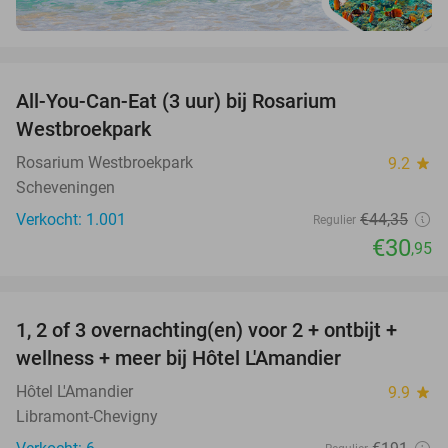
favorite_border
All-You-Can-Eat (3 uur) bij Rosarium
30%
Westbroekpark
Rosarium Westbroekpark
9.2
star
Scheveningen
Verkocht: 1.001
€44
,35
Regulier
€30
,95
favorite_border
1, 2 of 3 overnachting(en) voor 2 + ontbijt +
32%
NEW
wellness + meer bij Hôtel L'Amandier
TODAY
Hôtel L'Amandier
9.9
star
Libramont-Chevigny