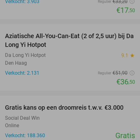
Verkocht: 3.903
€33
,20
Regulier
€17
,50
favorite_border
Aziatische All-You-Can-Eat (2 of 2,5 uur) bij Da
30%
Long Yi Hotpot
Da Long Yi Hotpot
9.1
star
Den Haag
Verkocht: 2.131
€51
,90
Regulier
€36
,50
favorite_border
Gratis kans op een droomreis t.w.v. €3.000
Social Deal Win
Online
Gratis
Verkocht: 188.360