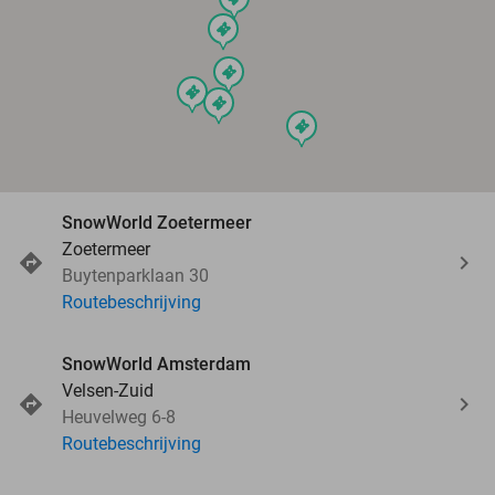
events
events
events
events
events
SnowWorld Zoetermeer
Zoetermeer
Buytenparklaan 30
Routebeschrijving
SnowWorld Amsterdam
Velsen-Zuid
Heuvelweg 6-8
Routebeschrijving