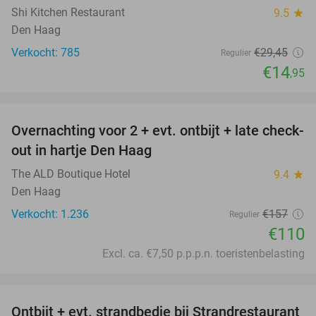
Shi Kitchen Restaurant
9.5
star
Den Haag
Verkocht: 785
€29
,45
Regulier
€14
,95
favorite_border
Overnachting voor 2 + evt. ontbijt + late check-
30%
out in hartje Den Haag
The ALD Boutique Hotel
9.4
star
Den Haag
Verkocht: 1.236
€157
Regulier
€110
Excl. ca. €7,50 p.p.p.n. toeristenbelasting
favorite_border
Ontbijt + evt. strandbedje bij Strandrestaurant