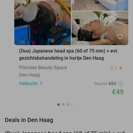
favorite_border
(Duo) Japanese head spa (60 of 75 min) + evt.
gezichtsbehandeling in hartje Den Haag
Princess Beauty Space
8.7
star
Den Haag
Verkocht: 7
€80
Regulier
€49
favorite_border
Deals in Den Haag