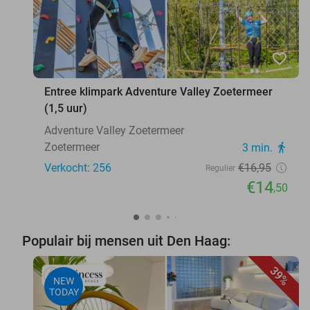
favorite_border
Entree klimpark Adventure Valley Zoetermeer
(1,5 uur)
Adventure Valley Zoetermeer
Zoetermeer
3 min.
directions_walk
Verkocht: 256
€16
,95
Regulier
€14
,50
Populair bij mensen uit Den Haag:
39%
NEW
TODAY