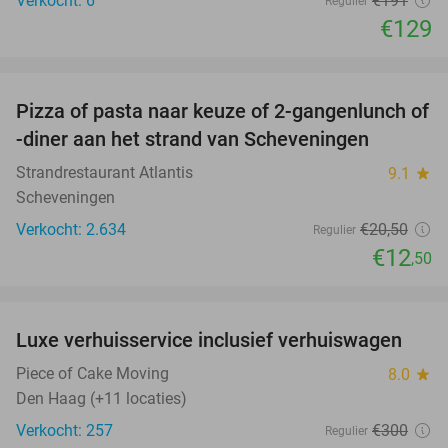
Verkocht: 6
€191
Regulier
€129
favorite_border
Pizza of pasta naar keuze of 2-gangenlunch of
39%
-diner aan het strand van Scheveningen
Strandrestaurant Atlantis
9.1
star
Scheveningen
Verkocht: 2.634
€20
,50
Regulier
€12
,50
favorite_border
Luxe verhuisservice inclusief verhuiswagen
83%
Piece of Cake Moving
8.0
star
Den Haag (+11 locaties)
Verkocht: 257
€300
Regulier