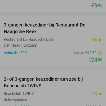
€9
,95
favorite_border
3-gangen keuzediner bij Restaurant De
40%
Haagsche Beek
Restaurant De Haagsche Beek
9.6
star
Den Haag (Kijkduin)
Verkocht: 503
€40
,60
Regulier
€24
,50
favorite_border
2- of 3-gangen keuzediner aan zee bij
47%
Beachclub TWINS
Beachclub TWINS
9.3
star
Scheveningen