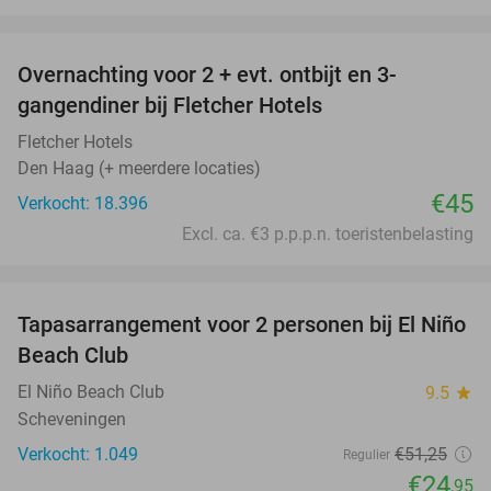
favorite_border
Overnachting voor 2 + evt. ontbijt en 3-
gangendiner bij Fletcher Hotels
Fletcher Hotels
Den Haag (+ meerdere locaties)
€45
Verkocht: 18.396
Excl. ca. €3 p.p.p.n. toeristenbelasting
favorite_border
Tapasarrangement voor 2 personen bij El Niño
51%
Beach Club
El Niño Beach Club
9.5
star
Scheveningen
Verkocht: 1.049
€51
,25
Regulier
€24
,95