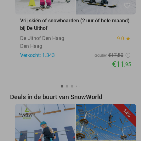
favorite_border
Vrij skiën of snowboarden (2 uur óf hele maand)
bij De Uithof
De Uithof Den Haag
9.0
star
Den Haag
Verkocht: 1.343
€17
,50
Regulier
€11
,95
Deals in de buurt van SnowWorld
14%