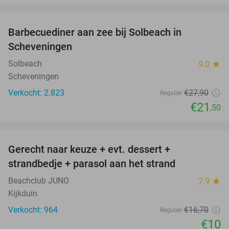
favorite_border
Barbecuediner aan zee bij Solbeach in
23%
Scheveningen
Solbeach
9.0
star
Scheveningen
Verkocht: 2.823
€27
,90
Regulier
€21
,50
favorite_border
Gerecht naar keuze + evt. dessert +
40%
strandbedje + parasol aan het strand
Beachclub JUNO
7.9
star
Kijkduin
Verkocht: 964
€16
,70
Regulier
€10