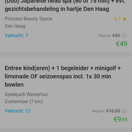
(Duo) Japanese head spa (60 of 75 min) + evt.
39%
NEW
gezichtsbehandeling in hartje Den Haag
TODAY
Princess Beauty Space
8.7
star
Den Haag
Verkocht: 7
€80
Regulier
€49
favorite_border
Entree kind(eren) + 1 begeleider + minigolf +
40%
NEW
limonade OF seizoenspas incl. 1x 30 min
TODAY
bowlen
Speelpark Westerfun
Zoetermeer (7 km)
Verkocht: 12
€16
,50
Regulier
€9
,95