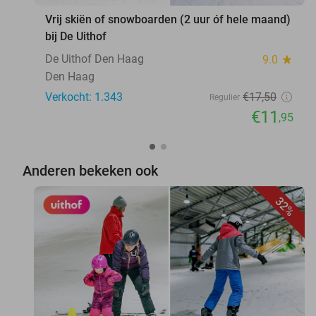
Vrij skiën of snowboarden (2 uur óf hele maand)
bij De Uithof
De Uithof Den Haag
9.0
star
Den Haag
Verkocht: 1.343
€17
,50
Regulier
€11
,95
Anderen bekeken ook
32%