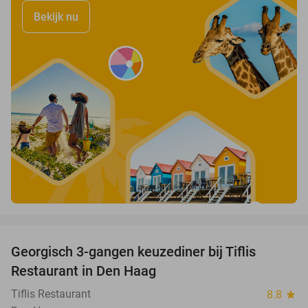
Bekijk nu
favorite_border
Georgisch 3-gangen keuzediner bij Tiflis
51%
Restaurant in Den Haag
Tiflis Restaurant
8.8
star