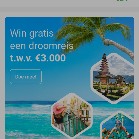
Win gratis
een droomreis
t.w.v. €3.000
Doe mee!