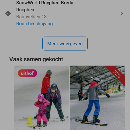
SnowWorld Rucphen-Breda
Rucphen
Baanvelden 13
Routebeschrijving
Meer weergeven
Vaak samen gekocht
32%
favorite_border