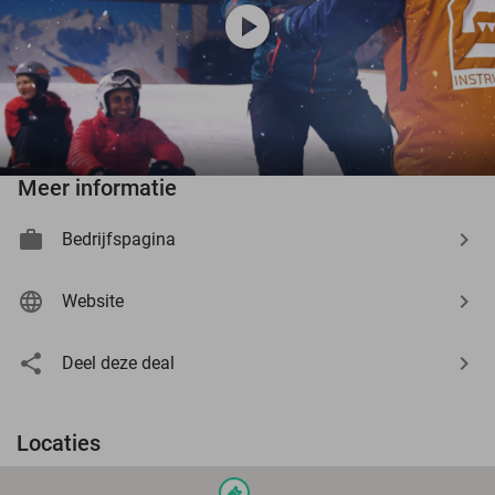
play_circle
Meer informatie
Bedrijfspagina
Website
Deel deze deal
Locaties
events