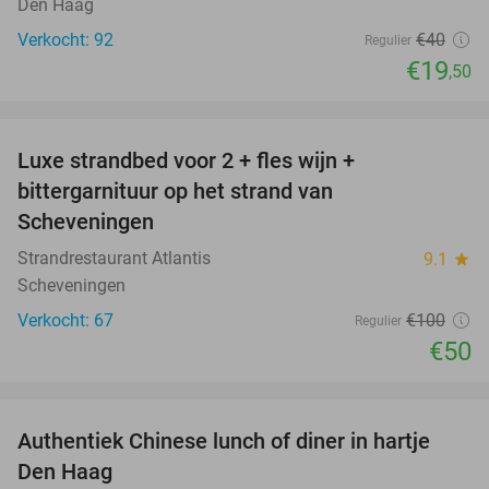
Den Haag
Verkocht: 92
€40
Regulier
€19
,50
favorite_border
Luxe strandbed voor 2 + fles wijn +
50%
bittergarnituur op het strand van
Scheveningen
Strandrestaurant Atlantis
9.1
star
Scheveningen
Verkocht: 67
€100
Regulier
€50
favorite_border
Authentiek Chinese lunch of diner in hartje
49%
Den Haag