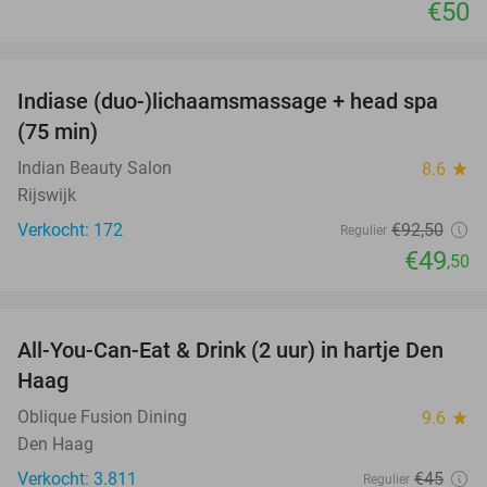
€50
favorite_border
Indiase (duo-)lichaamsmassage + head spa
46%
(75 min)
Indian Beauty Salon
8.6
star
Rijswijk
Verkocht: 172
€92
,50
Regulier
€49
,50
favorite_border
All-You-Can-Eat & Drink (2 uur) in hartje Den
20%
Haag
Oblique Fusion Dining
9.6
star
Den Haag
Verkocht: 3.811
€45
Regulier