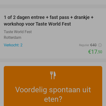
favorite_border
1 of 2 dagen entree + fast pass + drankje +
56%
NEW
workshop voor Taste World Fest
TODAY
Taste World Fest
Rotterdam
Verkocht: 2
€40
Regulier
€17
,50
Voordelig spontaan uit
eten?