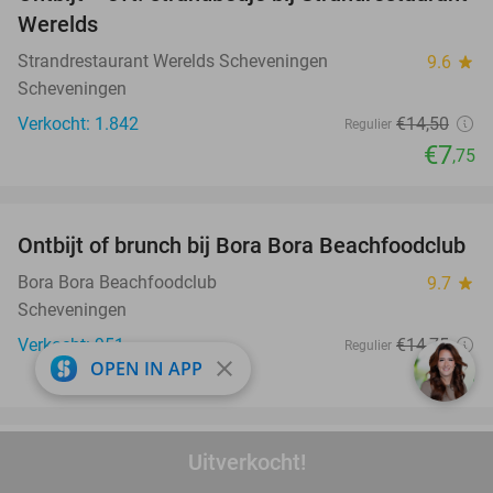
47%
Werelds
Strandrestaurant Werelds Scheveningen
9.6
star
Scheveningen
Verkocht: 1.842
€14
,50
Regulier
€7
,75
favorite_border
Ontbijt of brunch bij Bora Bora Beachfoodclub
50%
Bora Bora Beachfoodclub
9.7
star
Scheveningen
Verkocht: 951
€14
,75
Regulier
close
OPEN IN APP
€7
,40
favorite_border
Uitverkocht!
Pizza naar keuze bij Strandpaviljoen Blue
40%