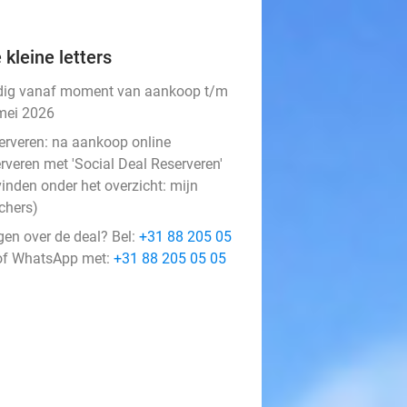
 kleine letters
dig vanaf moment van aankoop t/m
mei 2026
erveren:
na aankoop online
rveren met 'Social Deal Reserveren'
vinden onder het overzicht:
mijn
chers
)
gen over de deal? Bel:
+31 88 205 05
f WhatsApp met:
+31 88 205 05 05