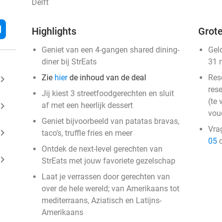
Delft
l
Highlights
Grote
Geniet van een 4-gangen shared dining-
Gel
diner bij StrEats
31 
Zie
hier
de inhoud van de deal
Res
ard_arrow_right
rese
Jij kiest 3 streetfoodgerechten en sluit
(te 
ard_arrow_right
af met een heerlijk dessert
vou
Geniet bijvoorbeeld van patatas bravas,
Vra
ard_arrow_right
taco's, truffle fries en meer
05
o
Ontdek de next-level gerechten van
ard_arrow_right
StrEats met jouw favoriete gezelschap
Laat je verrassen door gerechten van
over de hele wereld; van Amerikaans tot
mediterraans, Aziatisch en Latijns-
Amerikaans