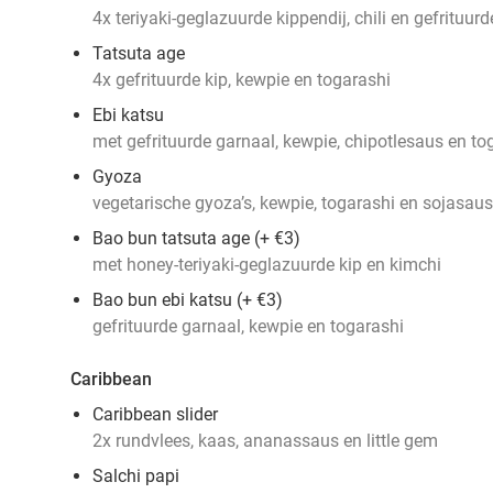
4x teriyaki-geglazuurde kippendij, chili en gefrituurd
Tatsuta age
4x gefrituurde kip, kewpie en togarashi
Ebi katsu
met gefrituurde garnaal, kewpie, chipotlesaus en to
Gyoza
vegetarische gyoza’s, kewpie, togarashi en sojasaus
Bao bun tatsuta age (+ €3)
met honey-teriyaki-geglazuurde kip en kimchi
Bao bun ebi katsu (+ €3)
gefrituurde garnaal, kewpie en togarashi
Caribbean
Caribbean slider
2x rundvlees, kaas, ananassaus en little gem
Salchi papi