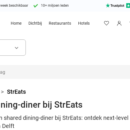
 week beschikbaar
10+ miljoen leden
Home
Dichtbij
Restaurants
Hotels
keyboard_arrow_down
>
StrEats
ning-diner bij StrEats
shared dining-diner bij StrEats: ontdek next-level 
 Delft