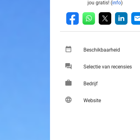
jou gratis! (
info
)
whatsapp
linkedin
fb
mai
date_range
keybo
Beschikbaarheid
chat
keybo
Selectie van recensies
work
keybo
Bedrijf
language
keybo
Website