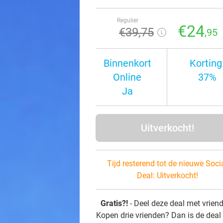
Regulier
€24
€39
,75
,95
Binnenkort
Korting
Online
37%
Ja
Uitverkocht!
Tijd resterend tot de nieuwe Soci
Deal:
Uitverkocht!
Gratis?!
- Deel deze deal met vrien
Kopen drie vrienden? Dan is de deal