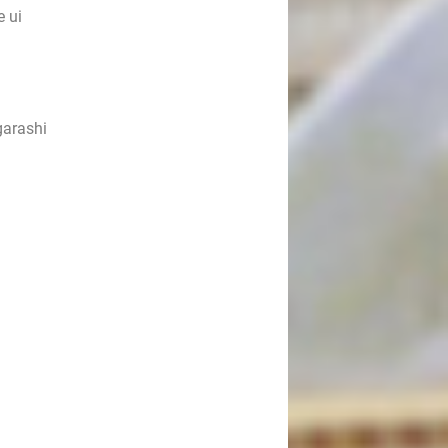
e ui
garashi