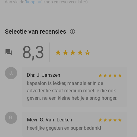
dan via de ‘
koop nu
’-knop én reserveer later)
Selectie van recensies
info_outlined
8,3
J.
Dhr. J. Janszen
kapsalon is lekker, maar als er in de
advertentie staat medium moet je die ook
geven. na een kleine heb je alsnog honger.
G.
Mevr. G. Van .Leuken
heerlijke gegeten en super bedankt