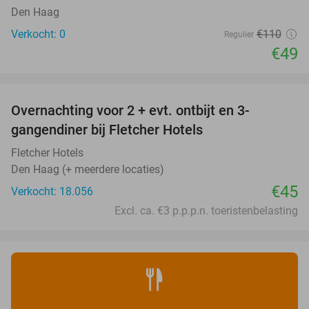
Den Haag
Verkocht: 0
€110
Regulier
€49
favorite_border
Overnachting voor 2 + evt. ontbijt en 3-
gangendiner bij Fletcher Hotels
Fletcher Hotels
Den Haag (+ meerdere locaties)
€45
Verkocht: 18.056
Excl. ca. €3 p.p.p.n. toeristenbelasting