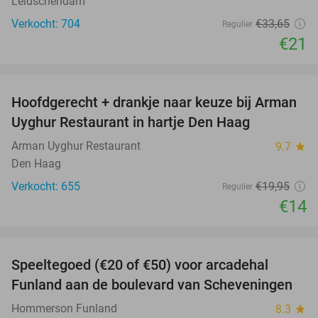
Leidschendam
Verkocht: 704
€33
,65
Regulier
€21
favorite_border
Hoofdgerecht + drankje naar keuze bij Arman
30%
Uyghur Restaurant in hartje Den Haag
Arman Uyghur Restaurant
9.7
star
Den Haag
Verkocht: 655
€19
,95
Regulier
€14
favorite_border
Speeltegoed (€20 of €50) voor arcadehal
50%
Funland aan de boulevard van Scheveningen
Hommerson Funland
8.3
star