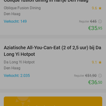
Oblique fusion dining in hartje Den Haag
Oblique Fusion Dining
9.6
star
Den Haag
Verkocht: 149
€45
Regulier
€35
,95
favorite_border
Aziatische All-You-Can-Eat (2 of 2,5 uur) bij Da
30%
Long Yi Hotpot
Da Long Yi Hotpot
9.1
star
Den Haag
Verkocht: 2.035
€51
,90
Regulier
€36
,50