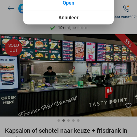
Open
7 dagen per week beschikbaar
10+ miljoen leden
Annuleer
Bereikbaar vanaf 07
9,4
op basis van
205.983 reviews
Ontdek 15.000+ deals
55%
SOLD
7 dagen per week beschikbaar
OUT
10+ miljoen leden
favorite_border
Kapsalon of schotel naar keuze + frisdrank in