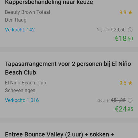
Kappersbehandeling naar keuze
37%
Beauty Brown Totaal
9.8
star
Den Haag
Verkocht: 142
€29
,50
Regulier
€18
,50
favorite_border
Tapasarrangement voor 2 personen bij El Niño
51%
Beach Club
El Niño Beach Club
9.5
star
Scheveningen
Verkocht: 1.016
€51
,25
Regulier
€24
,95
favorite_border
Entree Bounce Valley (2 uur) + sokken +
46%