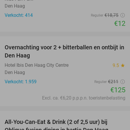
Den Haag
Verkocht: 414
€18
,75
Regulier
€12
favorite_border
Overnachting voor 2 + bitterballen en ontbijt in
41%
Den Haag
Hotel Ibis Den Haag City Centre
9.5
star
Den Haag
Verkocht: 1.959
€211
Regulier
€125
Excl. ca. €6,20 p.p.p.n. toeristenbelasting
favorite_border
All-You-Can-Eat & Drink (2 of 2,5 uur) bij
20%