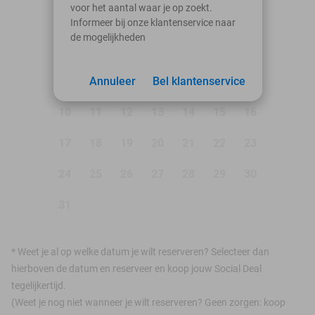
voor het aantal waar je op zoekt.
Ma
Di
Wo
Do
Vr
Za
Zo
Informeer bij onze klantenservice naar
de mogelijkheden
1
2
3
Annuleer
4
5
Bel klantenservice
6
7
8
9
10
11
12
13
14
15
16
17
18
19
20
21
22
23
24
25
26
27
28
29
30
31
*
Weet je al op welke datum je wilt reserveren? Selecteer dan
hierboven de datum en reserveer en koop jouw Social Deal
tegelijkertijd.
(Weet je nog niet wanneer je wilt reserveren? Geen zorgen: koop