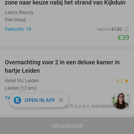
zone naar keuze nabij het strand van Kijkduin
Leany Beauty
Den Haag
Verkocht: 10
€120
Regulier
€39
favorite_border
Overnachting voor 2 in een deluxe kamer in
hartje Leiden
Hotel Vic Leiden
9.2
star
Leiden (12 km)
€105
Verkocht: 202
close
OPEN IN APP
Excl. ca. €4,70 p.p.p.n. toeristenbelasting
favorite_border
Uitverkocht!
Hoofdgerecht naar keuze + evt. brood met dip
47%