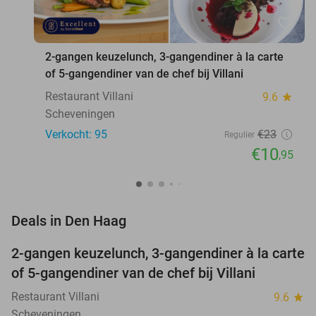
favorite_border
2-gangen keuzelunch, 3-gangendiner à la carte
of 5-gangendiner van de chef bij Villani
Restaurant Villani
9.6
star
Scheveningen
Verkocht: 95
€23
Regulier
€10
,95
favorite_border
Deals in Den Haag
2-gangen keuzelunch, 3-gangendiner à la carte
52%
of 5-gangendiner van de chef bij Villani
Restaurant Villani
9.6
star
Scheveningen