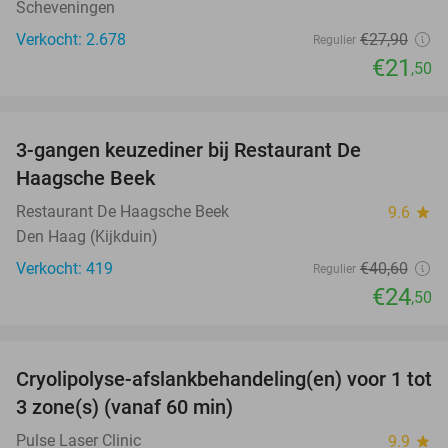
Scheveningen
Verkocht: 2.678
€27
,90
Regulier
€21
,50
favorite_border
3-gangen keuzediner bij Restaurant De
40%
Haagsche Beek
Restaurant De Haagsche Beek
9.6
star
Den Haag (Kijkduin)
Verkocht: 419
€40
,60
Regulier
€24
,50
favorite_border
Cryolipolyse-afslankbehandeling(en) voor 1 tot
55%
NEW
3 zone(s) (vanaf 60 min)
TODAY
Pulse Laser Clinic
9.9
star