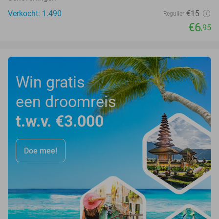
Verkocht: 1.490
€15
Regulier
€6
,95
Win gratis
een droomreis
t.w.v. €3.000
Doe mee!