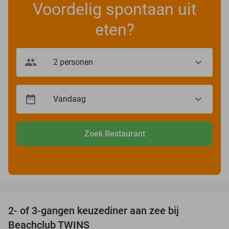
Voordelig spontaan uit
eten?
Zoek Restaurant
favorite_border
2- of 3-gangen keuzediner aan zee bij
47%
Beachclub TWINS