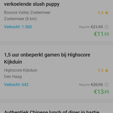
verkoelende slush puppy
Bounce Valley Zoetermeer
9.6
star
Zoetermeer (8 km)
Verkocht: 1.560
€21
,95
Regulier
€11
,95
favorite_border
1,5 uur onbeperkt gamen bij Highscore
33%
Kijkduin
Highscore Kijkduin
9.5
star
Den Haag
Verkocht: 642
€20
,95
Regulier
€13
,95
favorite_border
Authentiek Chinese lunch of diner in hartje