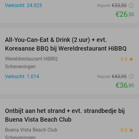
Verkocht: 24.923
€33
,50
Regulier
€26
,50
favorite_border
All-You-Can-Eat & Drink (2 uur) + evt.
16%
Koreaanse BBQ bij Wereldrestaurant HiBBQ
Wereldrestaurant HiBBQ
9.4
star
Scheveningen
Verkocht: 1.014
€43
,95
Regulier
€36
,90
favorite_border
Ontbijt aan het strand + evt. strandbedje bij
54%
Buena Vista Beach Club
Buena Vista Beach Club
9.0
star
Scheveningen