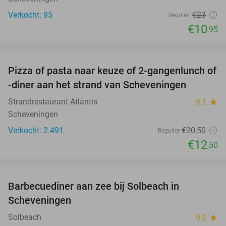
Verkocht: 95
€23
Regulier
€10
,95
favorite_border
Pizza of pasta naar keuze of 2-gangenlunch of
39%
-diner aan het strand van Scheveningen
Strandrestaurant Atlantis
9.1
star
Scheveningen
Verkocht: 2.491
€20
,50
Regulier
€12
,50
favorite_border
Barbecuediner aan zee bij Solbeach in
23%
Scheveningen
Solbeach
9.0
star