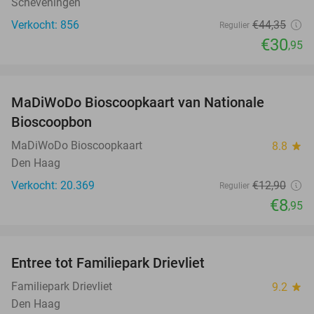
Scheveningen
Verkocht: 856
€44
,35
Regulier
€30
,95
favorite_border
MaDiWoDo Bioscoopkaart van Nationale
31%
Bioscoopbon
MaDiWoDo Bioscoopkaart
8.8
star
Den Haag
Verkocht: 20.369
€12
,90
Regulier
€8
,95
favorite_border
Entree tot Familiepark Drievliet
21%
Familiepark Drievliet
9.2
star
Den Haag