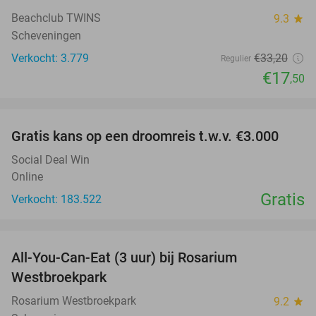
Beachclub TWINS
9.3
star
Scheveningen
Verkocht: 3.779
€33
,20
Regulier
€17
,50
favorite_border
Gratis kans op een droomreis t.w.v. €3.000
Social Deal Win
Online
Gratis
Verkocht: 183.522
favorite_border
All-You-Can-Eat (3 uur) bij Rosarium
30%
Westbroekpark
Rosarium Westbroekpark
9.2
star