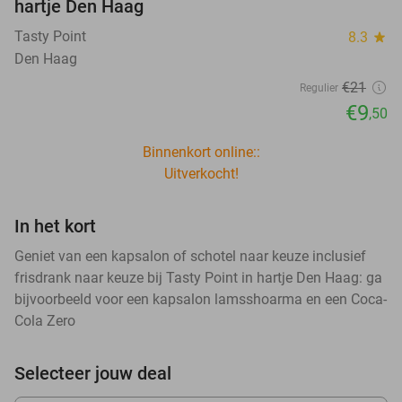
hartje Den Haag
Tasty Point
8.3
star
Den Haag
€21
Regulier
€9
,50
Binnenkort online::
Uitverkocht!
In het kort
Geniet van een kapsalon of schotel naar keuze inclusief
frisdrank naar keuze bij Tasty Point in hartje Den Haag: ga
bijvoorbeeld voor een kapsalon lamsshoarma en een Coca-
Cola Zero
Selecteer jouw deal