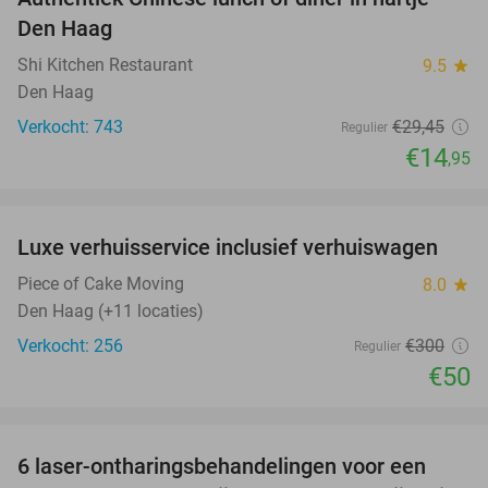
49%
Den Haag
Shi Kitchen Restaurant
9.5
star
Den Haag
Verkocht: 743
€29
,45
Regulier
€14
,95
favorite_border
Luxe verhuisservice inclusief verhuiswagen
83%
Piece of Cake Moving
8.0
star
Den Haag (+11 locaties)
Verkocht: 256
€300
Regulier
€50
favorite_border
6 laser-ontharingsbehandelingen voor een
68%