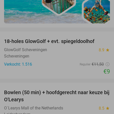
favorite_border
18-holes GlowGolf + evt. spiegeldoolhof
22%
GlowGolf Scheveningen
8.9
star
Scheveningen
Verkocht: 1.516
€11
,50
Regulier
€9
favorite_border
Bowlen (50 min) + hoofdgerecht naar keuze bij
38%
O'Learys
O´Learys Mall of the Netherlands
8.5
star