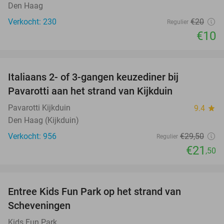
Den Haag
Verkocht: 230
€20
Regulier
€10
favorite_border
Italiaans 2- of 3-gangen keuzediner bij
27%
Pavarotti aan het strand van Kijkduin
Pavarotti Kijkduin
9.4
star
Den Haag (Kijkduin)
Verkocht: 956
€29
,50
Regulier
€21
,50
favorite_border
Entree Kids Fun Park op het strand van
36%
Scheveningen
Kids Fun Park