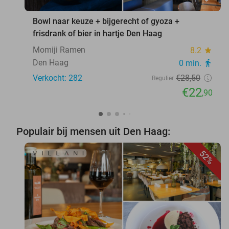
Bowl naar keuze + bijgerecht of gyoza +
frisdrank of bier in hartje Den Haag
Momiji Ramen
8.2
star
Den Haag
0 min.
directions_walk
Verkocht: 282
€28
,50
Regulier
€22
,90
Populair bij mensen uit Den Haag:
52%