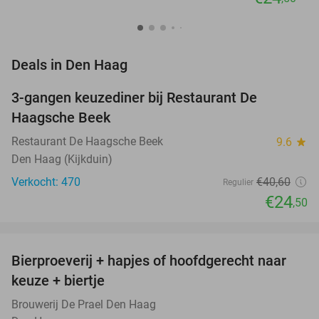
favorite_border
Deals in Den Haag
3-gangen keuzediner bij Restaurant De
40%
Haagsche Beek
Restaurant De Haagsche Beek
9.6
star
Den Haag (Kijkduin)
Verkocht: 470
€40
,60
Regulier
€24
,50
favorite_border
Bierproeverij + hapjes of hoofdgerecht naar
40%
NEW
keuze + biertje
TODAY
Brouwerij De Prael Den Haag