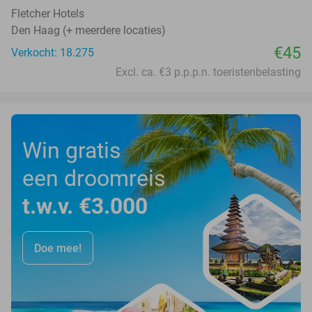
Fletcher Hotels
Den Haag (+ meerdere locaties)
€45
Verkocht: 18.275
Excl. ca. €3 p.p.p.n. toeristenbelasting
Win gratis
een droomreis
t.w.v. €3.000
Doe mee!