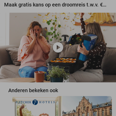
Maak gratis kans op een droomreis t.w.v. €3.000!
play_circle
Anderen bekeken ook