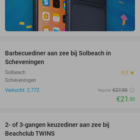
favorite_border
Barbecuediner aan zee bij Solbeach in
23%
Scheveningen
Solbeach
9.0
star
Scheveningen
Verkocht: 2.772
€27
,90
Regulier
€21
,50
favorite_border
2- of 3-gangen keuzediner aan zee bij
47%
Beachclub TWINS