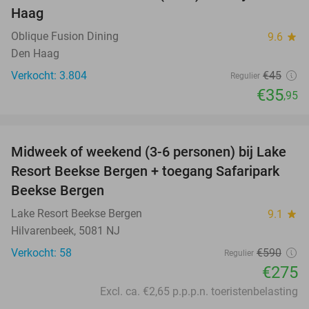
Haag
Oblique Fusion Dining
9.6
star
Den Haag
Verkocht: 3.804
€45
Regulier
€35
,95
favorite_border
Midweek of weekend (3-6 personen) bij Lake
53%
Resort Beekse Bergen + toegang Safaripark
Beekse Bergen
Lake Resort Beekse Bergen
9.1
star
Hilvarenbeek, 5081 NJ
Verkocht: 58
€590
Regulier
€275
Excl. ca. €2,65 p.p.p.n. toeristenbelasting