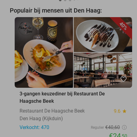
Populair bij mensen uit Den Haag:
40%
favorite_border
3-gangen keuzediner bij Restaurant De
Haagsche Beek
Restaurant De Haagsche Beek
9.6
star
Den Haag (Kijkduin)
Verkocht: 470
€40
,60
Regulier
€24
,50