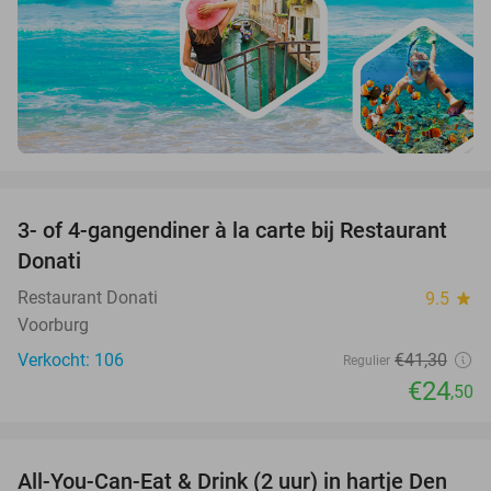
favorite_border
3- of 4-gangendiner à la carte bij Restaurant
41%
Donati
Restaurant Donati
9.5
star
Voorburg
Verkocht: 106
€41
,30
Regulier
€24
,50
favorite_border
All-You-Can-Eat & Drink (2 uur) in hartje Den
20%