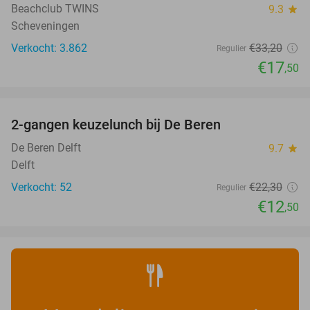
Beachclub TWINS
9.3
star
Scheveningen
Verkocht: 3.862
€33
,20
Regulier
€17
,50
favorite_border
2-gangen keuzelunch bij De Beren
44%
NEW
TODAY
De Beren Delft
9.7
star
Delft
Verkocht: 52
€22
,30
Regulier
€12
,50