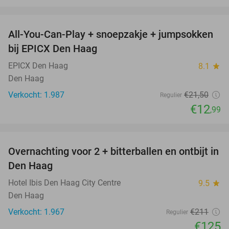
favorite_border
All-You-Can-Play + snoepzakje + jumpsokken
40%
bij EPICX Den Haag
EPICX Den Haag
8.1
star
Den Haag
Verkocht: 1.987
€21
,50
Regulier
€12
,99
favorite_border
Overnachting voor 2 + bitterballen en ontbijt in
41%
Den Haag
Hotel Ibis Den Haag City Centre
9.5
star
Den Haag
Verkocht: 1.967
€211
Regulier
€125