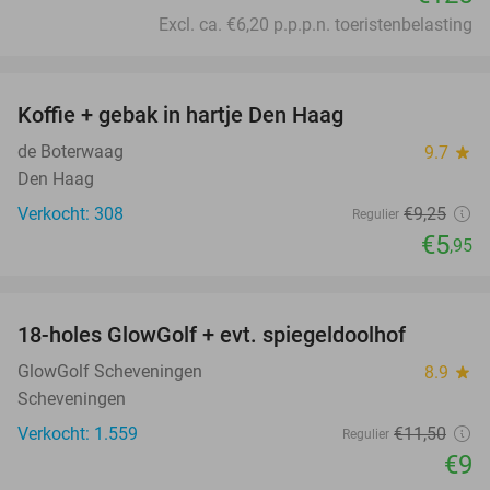
Excl. ca. €6,20 p.p.p.n. toeristenbelasting
favorite_border
Koffie + gebak in hartje Den Haag
36%
de Boterwaag
9.7
star
Den Haag
Verkocht: 308
€9
,25
Regulier
€5
,95
favorite_border
18-holes GlowGolf + evt. spiegeldoolhof
22%
GlowGolf Scheveningen
8.9
star
Scheveningen
Verkocht: 1.559
€11
,50
Regulier
€9