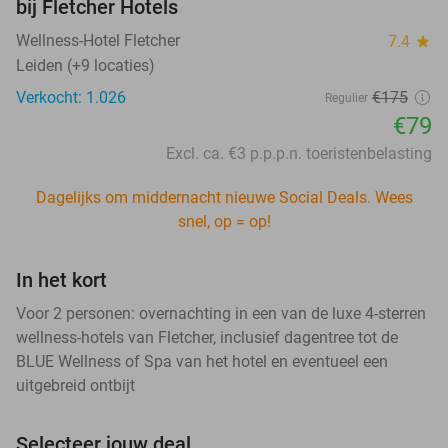
bij Fletcher Hotels
Wellness-Hotel Fletcher
7.4
star
Leiden (+9 locaties)
Verkocht: 1.026
€175
Regulier
€79
Excl. ca. €3 p.p.p.n. toeristenbelasting
Dagelijks om middernacht nieuwe Social Deals. Wees
snel, op = op!
In het kort
Voor 2 personen: overnachting in een van de luxe 4-sterren
wellness-hotels van Fletcher, inclusief dagentree tot de
BLUE Wellness of Spa van het hotel en eventueel een
uitgebreid ontbijt
Selecteer jouw deal