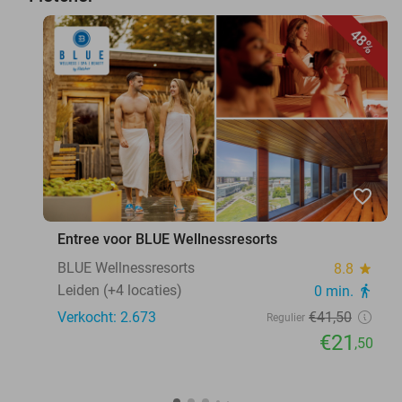
48%
favorite_border
Entree voor BLUE Wellnessresorts
BLUE Wellnessresorts
8.8
star
Leiden (+4 locaties)
0 min.
directions_walk
Verkocht: 2.673
€41
,50
Regulier
€21
,50