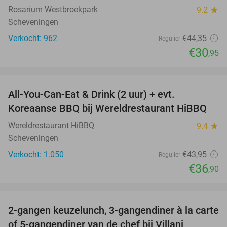
Rosarium Westbroekpark
9.2
star
Scheveningen
Verkocht: 962
€44
,35
Regulier
€30
,95
favorite_border
All-You-Can-Eat & Drink (2 uur) + evt.
16%
Koreaanse BBQ bij Wereldrestaurant HiBBQ
Wereldrestaurant HiBBQ
9.4
star
Scheveningen
Verkocht: 1.050
€43
,95
Regulier
€36
,90
favorite_border
2-gangen keuzelunch, 3-gangendiner à la carte
52%
of 5-gangendiner van de chef bij Villani