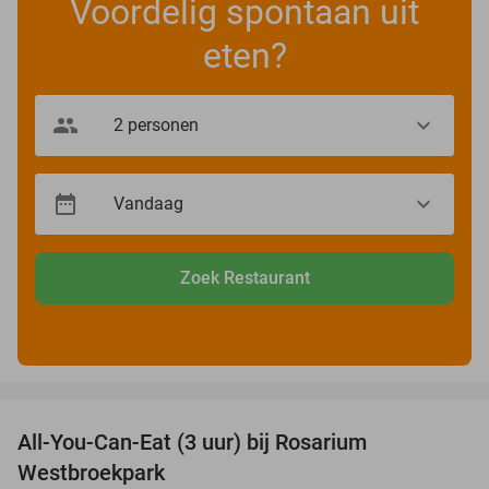
Voordelig spontaan uit
eten?
Zoek Restaurant
favorite_border
All-You-Can-Eat (3 uur) bij Rosarium
30%
Westbroekpark