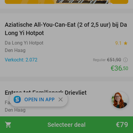
favorite_border
Aziatische All-You-Can-Eat (2 of 2,5 uur) bij Da
30%
Long Yi Hotpot
Da Long Yi Hotpot
9.1
star
Den Haag
Verkocht: 2.072
€51
,90
Regulier
€36
,50
favorite_border
Entree tot Familiepark Drievliet
21%
close
OPEN IN APP
Familiepark Drievliet
9.2
star
Den Haag
Verkocht: 25.235
€33
,50
Regulier
€79
shopping_cart
Selecteer deal
€26
,50