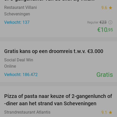
Restaurant Villani
9.6
star
Scheveningen
Verkocht: 137
€23
Regulier
€10
,95
favorite_border
Gratis kans op een droomreis t.w.v. €3.000
Social Deal Win
Online
Gratis
Verkocht: 186.472
favorite_border
Pizza of pasta naar keuze of 2-gangenlunch of
39%
-diner aan het strand van Scheveningen
Strandrestaurant Atlantis
9.1
star