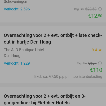
Scheveningen
Verkocht: 2.596
€20
,50
Regulier
€12
,50
favorite_border
Overnachting voor 2 + evt. ontbijt + late check-
30%
out in hartje Den Haag
The ALD Boutique Hotel
9.4
star
Den Haag
Verkocht: 1.229
€157
Regulier
€110
Excl. ca. €7,50 p.p.p.n. toeristenbelasting
favorite_border
Overnachting voor 2 + evt. ontbijt en 3-
gangendiner bij Fletcher Hotels