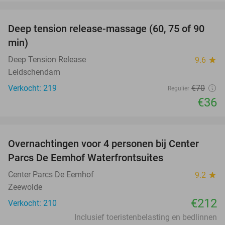
favorite_border
Deep tension release-massage (60, 75 of 90
49%
min)
Deep Tension Release
9.6
star
Leidschendam
Verkocht: 219
€70
Regulier
€36
favorite_border
Overnachtingen voor 4 personen bij Center
Parcs De Eemhof Waterfrontsuites
Center Parcs De Eemhof
9.2
star
Zeewolde
€212
Verkocht: 210
Inclusief toeristenbelasting en bedlinnen