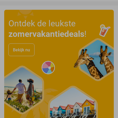
Ontdek de leukste
zomervakantiedeals
!
Bekijk nu