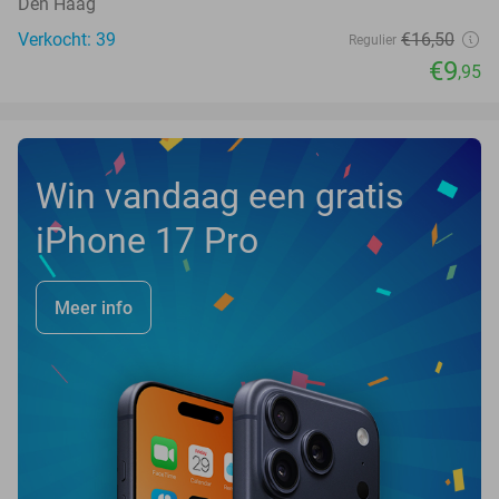
Den Haag
Verkocht: 39
€16
,50
Regulier
€9
,95
Win vandaag een gratis
iPhone 17 Pro
Meer info