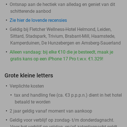
Ontsnap aan de hectiek van alledag en geniet van dit
schitterende aanbod
Zie hier de lovende recensies
Geldig bij Fletcher Wellness-Hotel Helmond, Leiden,
Sittard, Stadspark, Trivium, Brabant-Mill, Haamstede,
Kamperduinen, De Hunzebergen en Arnsberg-Sauerland
Alleen vandaag: bij elke €10 die je besteedt, maak je
gratis kans op een iPhone 17 Pro t.w.v. €1.329!
Grote kleine letters
Verplichte kosten
tax and handling fee (ca. €3 p.p.p.n.) dient in het hotel
betaald te worden
2 jaar geldig vanaf moment van aankoop
Geldig voor verblijf op zondag- t/m donderdagnacht.
Voor het verblijf op vrijdag- en/of zaterdagnacht geldt