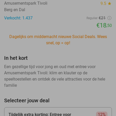
Amusementspark Tivoli
9.5
star
Berg en Dal
Verkocht: 1.437
€21
Regulier
€18
,50
Dagelijks om middernacht nieuwe Social Deals. Wees
snel, op = op!
In het kort
Een gezellige tijd voor jong en oud met entree voor
Amusementspark Tivoli: klim en klauter op de
speeltoestellen en ontdek de vele attracties voor de hele
familie
Selecteer jouw deal
Tijdelijk extra korting: Entree voor
12%