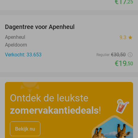
€17
,25
favorite_border
Dagentree voor Apenheul
36%
Apenheul
9.3
star
Apeldoorn
Verkocht: 33.653
€30
,50
Regulier
€19
,50
Ontdek de leukste
zomervakantiedeals
!
Bekijk nu