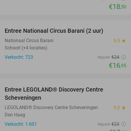
€18
,50
favorite_border
Entree Nationaal Circus Barani (2 uur)
29%
Nationaal Circus Barani
9.5
star
Schoorl (+4 locaties)
Verkocht: 723
€24
Regulier
€16
,95
favorite_border
Entree LEGOLAND® Discovery Centre
25%
Scheveningen
LEGOLAND® Discovery Centre Scheveningen
9.0
star
Den Haag
Verkocht: 1.601
€23
Regulier