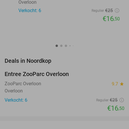
Overloon
Verkocht: 6
€25
Regulier
€16
,50
favorite_border
Deals in Noordkop
Entree ZooParc Overloon
34%
NEW
TODAY
ZooParc Overloon
9.7
star
Overloon
Verkocht: 6
€25
Regulier
€16
,50
favorite_border