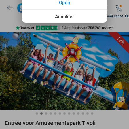
Open
7 dagen per week beschikbaar
10+ miljoen leden
Annuleer
Bereikbaar vanaf 08
9,4
op basis van
206.261 reviews
Ontdek 15.000+ deals
12%
7 dagen per week beschikbaar
10+ miljoen leden
favorite_border
Entree voor Amusementspark Tivoli