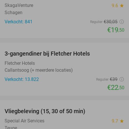
SkagaVenture
9.6
star
Schagen
Verkocht: 841
€30
,05
Regulier
€19
,50
favorite_border
3-gangendiner bij Fletcher Hotels
42%
Fletcher Hotels
Callantsoog (+ meerdere locaties)
Verkocht: 13.822
€39
Regulier
€22
,50
favorite_border
Vliegbeleving (15, 30 of 50 min)
42%
Special Air Services
9.7
star
Teuge