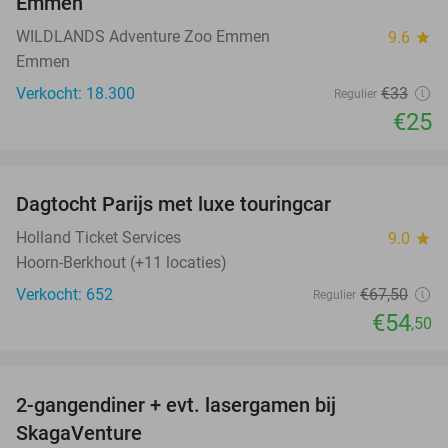
Emmen
WILDLANDS Adventure Zoo Emmen
9.6
star
Emmen
Verkocht: 18.300
€33
Regulier
€25
favorite_border
Dagtocht Parijs met luxe touringcar
19%
Holland Ticket Services
9.0
star
Hoorn-Berkhout (+11 locaties)
Verkocht: 652
€67
,50
Regulier
€54
,50
favorite_border
2-gangendiner + evt. lasergamen bij
35%
SkagaVenture