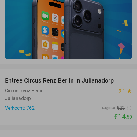
favorite_border
Entree Circus Renz Berlin in Julianadorp
37%
Circus Renz Berlin
9.1
star
Julianadorp
Verkocht: 762
€23
Regulier
€14
,50
favorite_border