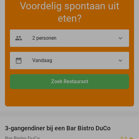
Voordelig spontaan uit
eten?
Zoek Restaurant
favorite_border
3-gangendiner bij een Bar Bistro DuCo
45%
Bar Bistro DuCo
9.0
star