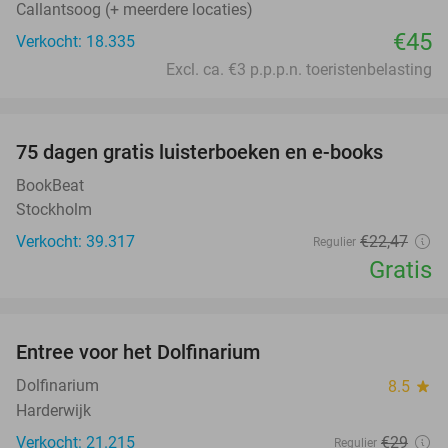
Callantsoog (+ meerdere locaties)
€45
Verkocht: 18.335
Excl. ca. €3 p.p.p.n. toeristenbelasting
favorite_border
100%
75 dagen gratis luisterboeken en e-books
BookBeat
Stockholm
Verkocht: 39.317
€22
,47
Regulier
Gratis
favorite_border
Entree voor het Dolfinarium
36%
Dolfinarium
8.5
star
Harderwijk
Verkocht: 21.215
€29
Regulier