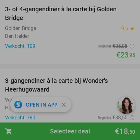
3- of 4-gangendiner à la carte bij Golden
32%
Bridge
Golden Bridge
9.6
star
Den Helder
Verkocht: 109
€35
,05
Regulier
€23
,95
favorite_border
3-gangendiner à la carte bij Wonder's
10%
Heerhugowaard
Wonder´s Heerhugowaard
9.3
star
close
OPEN IN APP
Heerhugowaard
Verkocht: 780
€38
,50
Regulier
€34
,50
€18
shopping_cart
Selecteer deal
,50
favorite_border