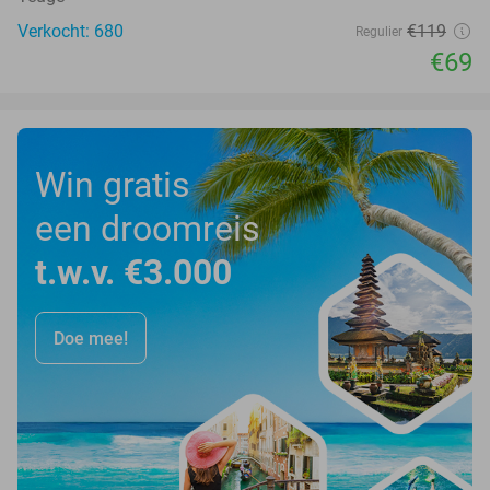
Verkocht: 680
€119
Regulier
€69
Win gratis
een droomreis
t.w.v. €3.000
Doe mee!