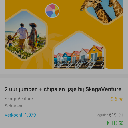
favorite_border
2 uur jumpen + chips en ijsje bij SkagaVenture
45%
SkagaVenture
9.6
star
Schagen
Verkocht: 1.079
€19
Regulier
€10
,50