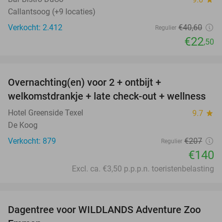
Callantsoog (+9 locaties)
Verkocht: 2.412
€40
,60
Regulier
€22
,50
favorite_border
Overnachting(en) voor 2 + ontbijt +
32%
welkomstdrankje + late check-out + wellness
Hotel Greenside Texel
9.7
star
De Koog
Verkocht: 879
€207
Regulier
€140
Excl. ca. €3,50 p.p.p.n. toeristenbelasting
favorite_border
Dagentree voor WILDLANDS Adventure Zoo
24%