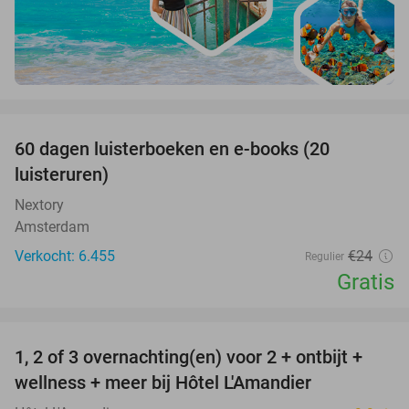
favorite_border
100%
60 dagen luisterboeken en e-books (20
luisteruren)
Nextory
Amsterdam
Verkocht: 6.455
€24
Regulier
Gratis
favorite_border
1, 2 of 3 overnachting(en) voor 2 + ontbijt +
32%
NEW
wellness + meer bij Hôtel L'Amandier
TODAY