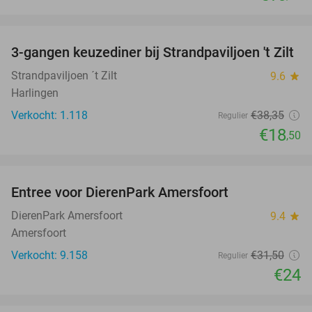
favorite_border
3-gangen keuzediner bij Strandpaviljoen 't Zilt
52%
Strandpaviljoen ´t Zilt
9.6
star
Harlingen
Verkocht: 1.118
€38
,35
Regulier
€18
,50
favorite_border
Entree voor DierenPark Amersfoort
24%
DierenPark Amersfoort
9.4
star
Amersfoort
Verkocht: 9.158
€31
,50
Regulier
€24
favorite_border