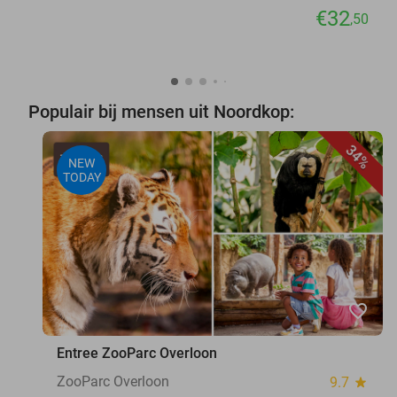
€32
,50
Populair bij mensen uit Noordkop:
34%
NEW
TODAY
favorite_border
Entree ZooParc Overloon
ZooParc Overloon
9.7
star