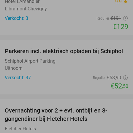
Hôtel L'Amandier
9.9
star
Libramont-Chevigny
Verkocht: 3
€191
Regulier
€129
favorite_border
Parkeren incl. elektrisch opladen bij Schiphol
11%
Schiphol Airport Parking
Uithoorn
Verkocht: 37
€58
,90
Regulier
€52
,50
favorite_border
Overnachting voor 2 + evt. ontbijt en 3-
gangendiner bij Fletcher Hotels
Fletcher Hotels