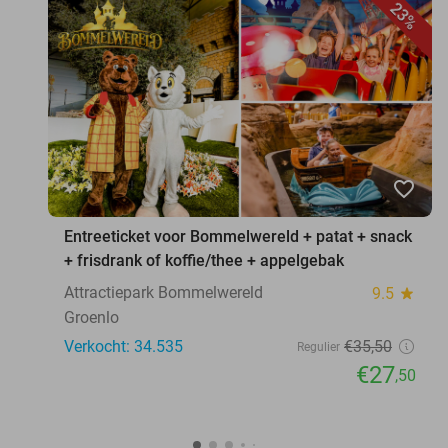
23%
favorite_border
Entreeticket voor Bommelwereld + patat + snack
+ frisdrank of koffie/thee + appelgebak
Attractiepark Bommelwereld
9.5
star
Groenlo
Verkocht: 34.535
€35
,50
Regulier
€27
,50