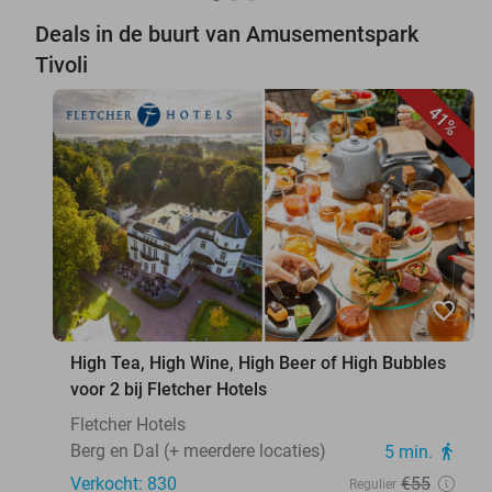
Deals in de buurt van Amusementspark
Tivoli
41%
favorite_border
High Tea, High Wine, High Beer of High Bubbles
voor 2 bij Fletcher Hotels
Fletcher Hotels
Berg en Dal (+ meerdere locaties)
5 min.
directions_walk
Verkocht: 830
€55
Regulier