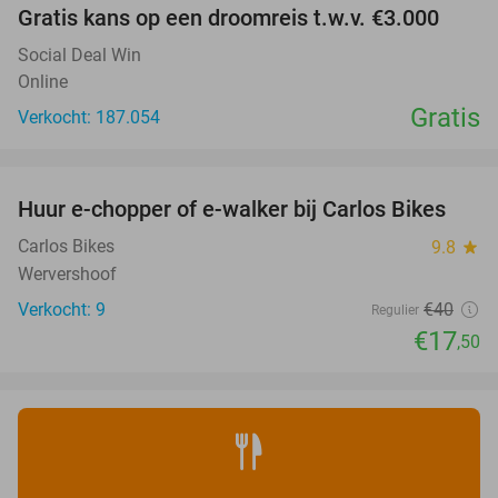
Gratis kans op een droomreis t.w.v. €3.000
Social Deal Win
Online
Gratis
Verkocht: 187.054
favorite_border
Huur e-chopper of e-walker bij Carlos Bikes
56%
NEW
TODAY
Carlos Bikes
9.8
star
Wervershoof
Verkocht: 9
€40
Regulier
€17
,50