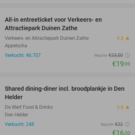
favorite_border
All-in entreeticket voor Verkeers- en
15%
Attractiepark Duinen Zathe
Verkeers- en Attractiepark Duinen Zathe
9.8
star
Appelscha
Verkocht: 46.707
€23
,50
Regulier
€19
,99
favorite_border
Shared dining-diner incl. broodplankje in Den
25%
Helder
De Werf Food & Drinks
9.8
star
Den Helder
Verkocht: 248
€22
Regulier
€16
,50