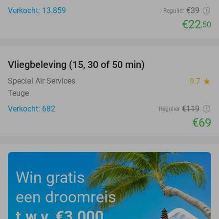
Verkocht: 13.859
€39
Regulier
€22
,50
favorite_border
Vliegbeleving (15, 30 of 50 min)
42%
Special Air Services
9.7
star
Teuge
Verkocht: 682
€119
Regulier
€69
Win gratis
een droomreis
t.w.v. €3.000