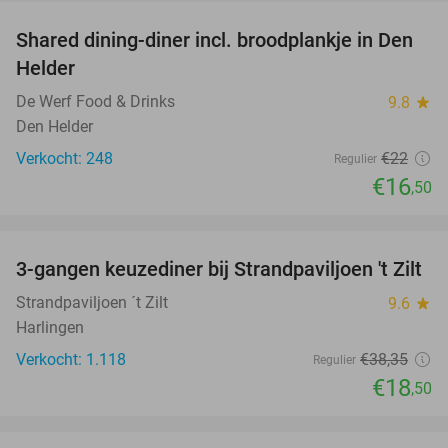
Shared dining-diner incl. broodplankje in Den
25%
Helder
De Werf Food & Drinks
9.8
star
Den Helder
Verkocht: 248
€22
Regulier
€16
,50
favorite_border
3-gangen keuzediner bij Strandpaviljoen 't Zilt
52%
Strandpaviljoen ´t Zilt
9.6
star
Harlingen
Verkocht: 1.118
€38
,35
Regulier
€18
,50
favorite_border