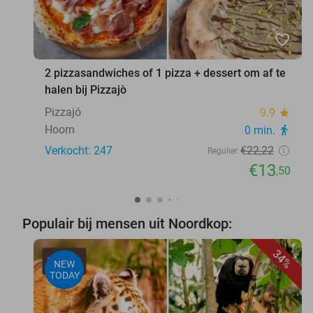
favorite_border
2 pizzasandwiches of 1 pizza + dessert om af te
halen bij Pizzajò
Pizzajó
9.9
star
Hoorn
0 min.
directions_walk
Verkocht: 247
€22
,22
Regulier
€13
,50
Populair bij mensen uit Noordkop:
34%
NEW
TODAY