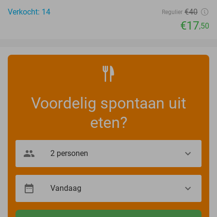
Verkocht: 14
€40
Regulier
€17
,50
Voordelig spontaan uit
eten?