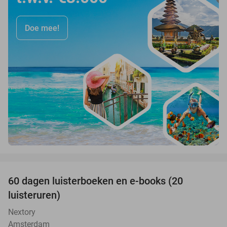
Doe mee!
favorite_border
100%
60 dagen luisterboeken en e-books (20
luisteruren)
Nextory
Amsterdam