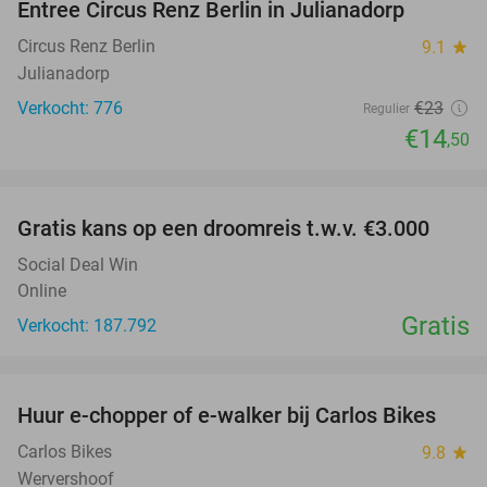
Entree Circus Renz Berlin in Julianadorp
37%
Circus Renz Berlin
9.1
star
Julianadorp
Verkocht: 776
€23
Regulier
€14
,50
favorite_border
Gratis kans op een droomreis t.w.v. €3.000
Social Deal Win
Online
Gratis
Verkocht: 187.792
favorite_border
Huur e-chopper of e-walker bij Carlos Bikes
56%
NEW
TODAY
Carlos Bikes
9.8
star
Wervershoof