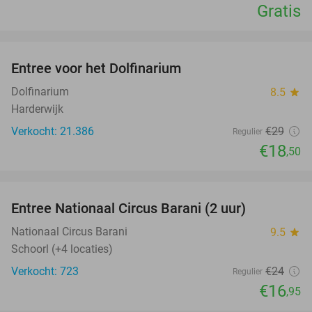
Gratis
favorite_border
Entree voor het Dolfinarium
36%
Dolfinarium
8.5
star
Harderwijk
Verkocht: 21.386
€29
Regulier
€18
,50
favorite_border
Entree Nationaal Circus Barani (2 uur)
29%
Nationaal Circus Barani
9.5
star
Schoorl (+4 locaties)
Verkocht: 723
€24
Regulier
€16
,95