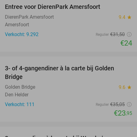
Entree voor DierenPark Amersfoort
24%
DierenPark Amersfoort
9.4
star
Amersfoort
Verkocht: 9.292
€31
,50
Regulier
€24
favorite_border
3- of 4-gangendiner à la carte bij Golden
32%
Bridge
Golden Bridge
9.6
star
Den Helder
Verkocht: 111
€35
,05
Regulier
€23
,95
favorite_border