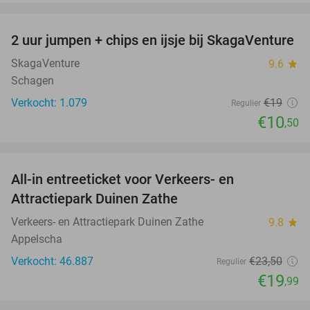
favorite_border
2 uur jumpen + chips en ijsje bij SkagaVenture
45%
SkagaVenture
9.6
star
Schagen
Verkocht: 1.079
€19
Regulier
€10
,50
favorite_border
All-in entreeticket voor Verkeers- en
15%
Attractiepark Duinen Zathe
Verkeers- en Attractiepark Duinen Zathe
9.8
star
Appelscha
Verkocht: 46.887
€23
,50
Regulier
€19
,99
favorite_border