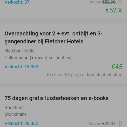
Verkocht: 37
€58
,90
Regulier
€52
,50
favorite_border
Overnachting voor 2 + evt. ontbijt en 3-
gangendiner bij Fletcher Hotels
Fletcher Hotels
Callantsoog (+ meerdere locaties)
€45
Verkocht: 18.363
Excl. ca. €3 p.p.p.n. toeristenbelasting
favorite_border
100%
75 dagen gratis luisterboeken en e-books
BookBeat
Stockholm
Verkocht: 39.332
€22
,47
Regulier