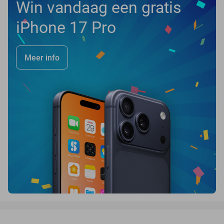
Win vandaag een gratis
iPhone 17 Pro
Meer info
favorite_border