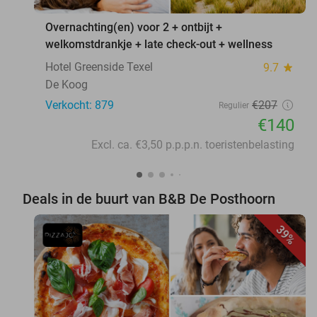
Overnachting(en) voor 2 + ontbijt +
welkomstdrankje + late check-out + wellness
Hotel Greenside Texel
9.7
star
De Koog
Verkocht: 879
€207
Regulier
€140
Excl. ca. €3,50 p.p.p.n. toeristenbelasting
Deals in de buurt van B&B De Posthoorn
39%