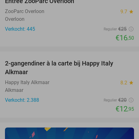
Entree ZooParc Overloon
34%
NEW
TODAY
ZooParc Overloon
9.7
star
Overloon
Verkocht: 445
€25
Regulier
€16
,50
favorite_border
2-gangendiner à la carte bij Happy Italy
35%
Alkmaar
Happy Italy Alkmaar
8.2
star
Alkmaar
Verkocht: 2.388
€20
Regulier
€12
,95