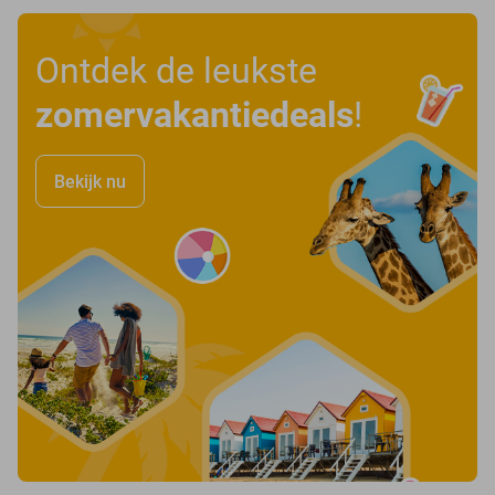
Ontdek de leukste
zomervakantiedeals
!
Bekijk nu