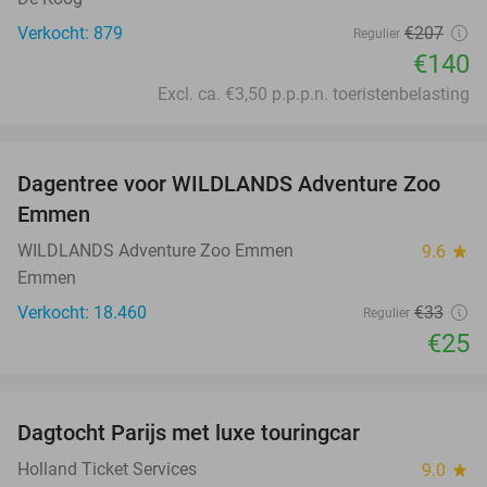
Verkocht: 879
€207
Regulier
€140
Excl. ca. €3,50 p.p.p.n. toeristenbelasting
favorite_border
Dagentree voor WILDLANDS Adventure Zoo
24%
Emmen
WILDLANDS Adventure Zoo Emmen
9.6
star
Emmen
Verkocht: 18.460
€33
Regulier
€25
favorite_border
Dagtocht Parijs met luxe touringcar
19%
Holland Ticket Services
9.0
star