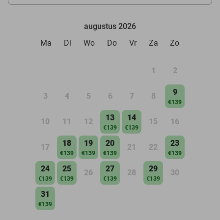
augustus 2026
Ma
Di
Wo
Do
Vr
Za
Zo
1
2
9
3
4
5
6
7
8
€139
13
14
10
11
12
15
16
€139
€139
18
19
20
23
17
21
22
€139
€139
€139
€139
24
25
27
29
26
28
30
€139
€139
€139
€139
31
€139