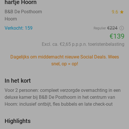
hartje Hoorn
B&B De Posthoorn
9.6
star
Hoorn
Verkocht: 159
€224
Regulier
€139
Excl. ca. €2,65 p.p.p.n. toeristenbelasting
Dagelijks om middernacht nieuwe Social Deals. Wees
snel, op = op!
In het kort
Voor 2 personen: compleet verzorgde overnachting in een
deluxe kamer bij B&B De Posthoorn in het centrum van
Hoorn: inclusief ontbijt, fles bubbels en late check-out
Highlights