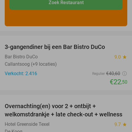
Zoek Restaurant
favorite_border
3-gangendiner bij een Bar Bistro DuCo
45%
Bar Bistro DuCo
9.0
star
Callantsoog (+9 locaties)
Verkocht: 2.416
€40
,60
Regulier
€22
,50
favorite_border
Overnachting(en) voor 2 + ontbijt +
32%
welkomstdrankje + late check-out + wellness
Hotel Greenside Texel
9.7
star
De Koog