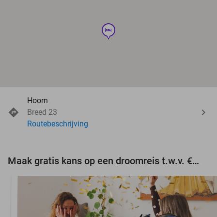
hotel
Hoorn
Breed 23
Routebeschrijving
Maak gratis kans op een droomreis t.w.v. €3.000!