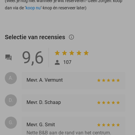
(Weet je nog niet wanneer je wilt reserveren? Geen zorgen: koop
dan via de ‘
koop nu
’-knop én reserveer later)
Selectie van recensies
info_outlined
9,6
107
A.
Mevr. A. Vermunt
D.
Mevr. D. Schaap
G.
Mevr. G. Smit
Nette B&B aan de rand van het centrum.