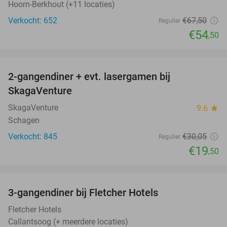
Hoorn-Berkhout (+11 locaties)
Verkocht: 652
€67
,50
Regulier
€54
,50
favorite_border
2-gangendiner + evt. lasergamen bij
35%
SkagaVenture
SkagaVenture
9.6
star
Schagen
Verkocht: 845
€30
,05
Regulier
€19
,50
favorite_border
3-gangendiner bij Fletcher Hotels
42%
Fletcher Hotels
Callantsoog (+ meerdere locaties)