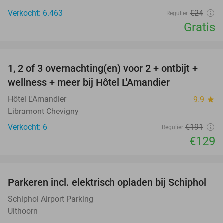
Verkocht: 6.463
€24
Regulier
Gratis
favorite_border
1, 2 of 3 overnachting(en) voor 2 + ontbijt +
32%
NEW
wellness + meer bij Hôtel L'Amandier
TODAY
Hôtel L'Amandier
9.9
star
Libramont-Chevigny
Verkocht: 6
€191
Regulier
€129
favorite_border
Parkeren incl. elektrisch opladen bij Schiphol
11%
Schiphol Airport Parking
Uithoorn