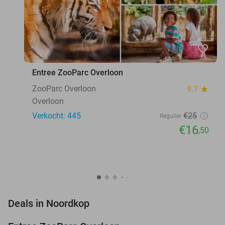
favorite_border
Entree ZooParc Overloon
ZooParc Overloon
9.7
star
Overloon
Verkocht: 445
€25
Regulier
€16
,50
favorite_border
Deals in Noordkop