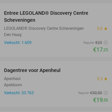
favorite_border
Entree LEGOLAND® Discovery Centre
25%
Scheveningen
LEGOLAND® Discovery Centre Scheveningen
9.0
star
Den Haag
Verkocht: 1.609
€23
Regulier
€17
,25
favorite_border
Dagentree voor Apenheul
36%
Apenheul
9.3
star
Apeldoorn
Verkocht: 33.763
€30
,50
Regulier
€19
,50