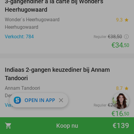
3-gangendiner à la carte bij Wonder's
10%
Heerhugowaard
Wonder´s Heerhugowaard
9.3
star
Heerhugowaard
Verkocht: 784
€38
,50
Regulier
€34
,50
favorite_border
Indiaas 2-gangen keuzediner bij Annam
38%
Tandoori
Annam Tandoori
8.7
star
Den Helder
close
OPEN IN APP
Verkocht: 23
€26
,40
Regulier
€16
,50
favorite_border
€139
shopping_cart
Koop nu