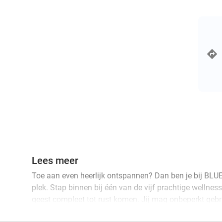
Lees meer
Toe aan even heerlijk ontspannen? Dan ben je bij BLUE
plek. Stap binnen bij één van de vijf prachtige wellne
geest compleet tot rust komen. Jij mag onbeperkt geb
wellnessfaciliteiten. Relax in de luxe sauna's, koel le