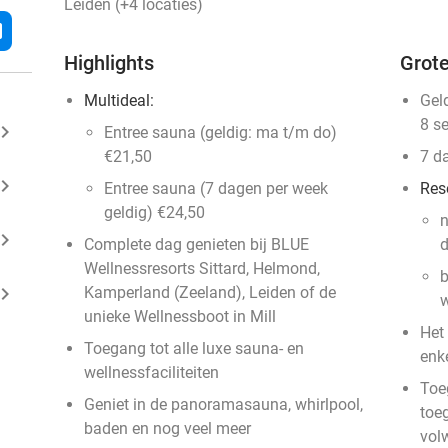
Leiden (+4 locaties)
l
Highlights
Grote
Multideal:
Gel
8 s
ard_arrow_right
Entree sauna (geldig: ma t/m do)
€21,50
7 d
ard_arrow_right
Entree sauna (7 dagen per week
Res
geldig) €24,50
n
ard_arrow_right
Complete dag genieten bij BLUE
d
Wellnessresorts Sittard, Helmond,
b
ard_arrow_right
Kamperland (Zeeland), Leiden of de
w
unieke Wellnessboot in Mill
Het
Toegang tot alle luxe sauna- en
enk
wellnessfaciliteiten
Toeg
Geniet in de panoramasauna, whirlpool,
toe
baden en nog veel meer
vol