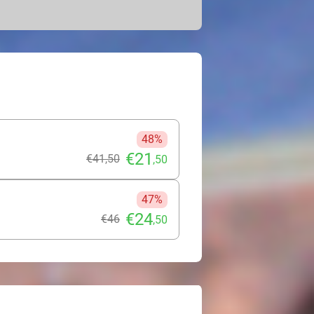
ht schijnt. Bubbel deze zomer in de
 en ontspan op een comfortabel
nd (Zeeland), Sittard, het
ot in Mill. Maak er een totale
 de avond en ervaar hoe de rust en
t je hoe dan ook als herboren!
48%
€21
€41
,50
,50
47%
€24
€46
,50