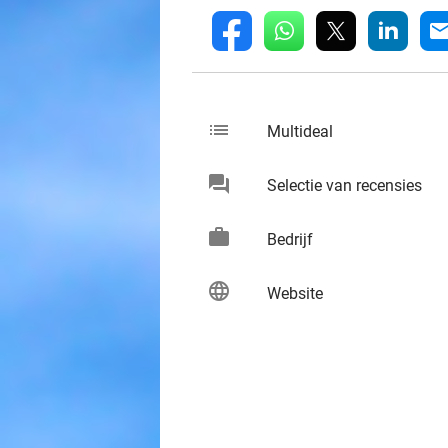
whatsapp
linkedin
fb
mai
list
keybo
Multideal
chat
keybo
Selectie van recensies
work
keybo
Bedrijf
language
keybo
Website