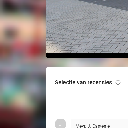
Selectie van recensies
info_outlined
J.
Mevr. J. Castenie