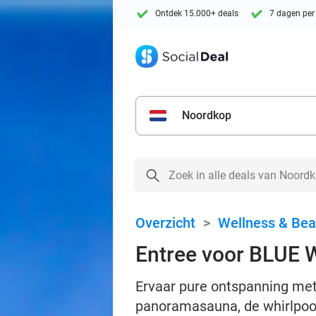
Ontdek 15.000+ deals
7 dagen per
Noordkop
Overzicht
>
Wellness & Bea
Entree voor BLUE 
Ervaar pure ontspanning met
panoramasauna, de whirlpool