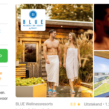
:
gate_next
e
!
den.
 voor
BLUE Wellnessresorts
8.8
star
Uitstekend • 1