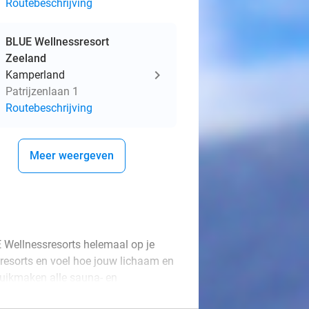
Routebeschrijving
BLUE Wellnessresort
Zeeland
Kamperland
Patrijzenlaan 1
Routebeschrijving
Meer weergeven
 Wellnessresorts helemaal op je
ssresorts en voel hoe jouw lichaam en
ruikmaken alle sauna- en
kker af in het zwembad en droom even