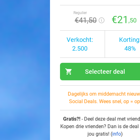
Regulier
€21
€41
,50
,50
Verkocht:
Korting
2.500
48%
shopping_cart
Selecteer deal
navi
Dagelijks om middernacht nieuw
Social Deals. Wees snel, op = op
Gratis?!
- Deel deze deal met vrien
Kopen drie vrienden? Dan is de deal
jou gratis! (
info
)