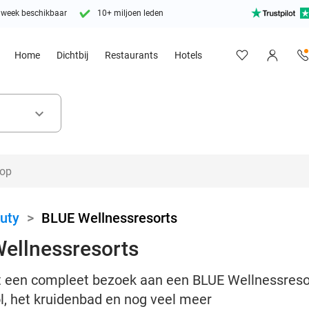
 week beschikbaar
10+ miljoen leden
Home
Dichtbij
Restaurants
Hotels
keyboard_arrow_down
uty
>
BLUE Wellnessresorts
Wellnessresorts
 een compleet bezoek aan een BLUE Wellnessresort
, het kruidenbad en nog veel meer