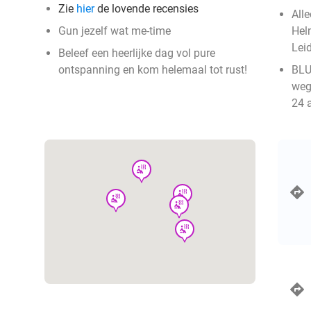
Zie
hier
de lovende recensies
All
Gun jezelf wat me-time
Hel
Leid
Beleef een heerlijke dag vol pure
ontspanning en kom helemaal tot rust!
BLU
weg
24 
wellness
wellness
wellness
wellness
wellness