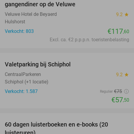
gangendiner op de Veluwe
Veluwe Hotel de Beyaerd
9.2
star
Hulshorst
€117
Verkocht: 803
,60
Excl. ca. €2 p.p.p.n. toeristenbelasting
favorite_border
Valetparking bij Schiphol
23%
CentraalParkeren
9.2
star
Schiphol (+1 locatie)
Verkocht: 1.587
€75
Regulier
€57
,50
favorite_border
100%
60 dagen luisterboeken en e-books (20
luisteruren)