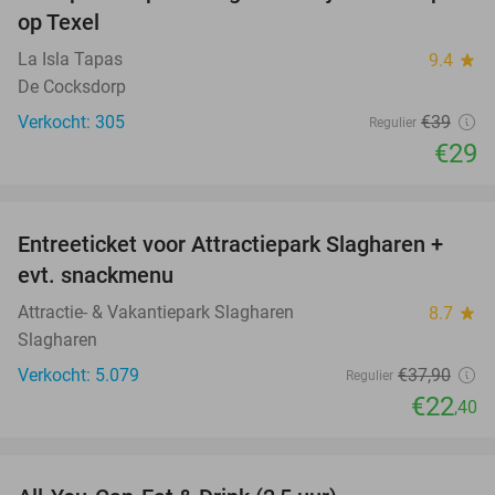
op Texel
La Isla Tapas
9.4
star
De Cocksdorp
Verkocht: 305
€39
Regulier
€29
favorite_border
Entreeticket voor Attractiepark Slagharen +
41%
evt. snackmenu
Attractie- & Vakantiepark Slagharen
8.7
star
Slagharen
Verkocht: 5.079
€37
,90
Regulier
€22
,40
favorite_border