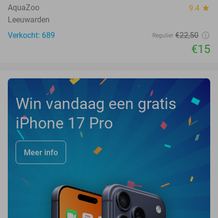
AquaZoo
9.4
star
Leeuwarden
Verkocht: 689
€22
,50
Regulier
€15
Win vandaag een gratis
iPhone 17 Pro
Meer info