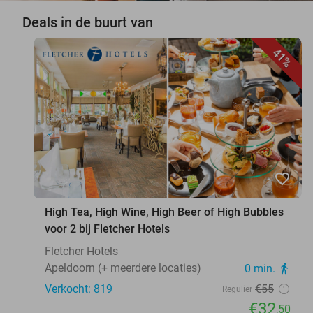
Deals in de buurt van
41%
favorite_border
High Tea, High Wine, High Beer of High Bubbles
voor 2 bij Fletcher Hotels
Fletcher Hotels
Apeldoorn (+ meerdere locaties)
0 min.
directions_walk
Verkocht: 819
€55
Regulier
€32
,50