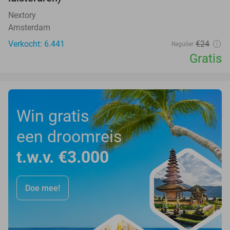
Nextory
Amsterdam
Verkocht: 6.441
€24
Regulier
Gratis
Win gratis
een droomreis
t.w.v. €3.000
Doe mee!