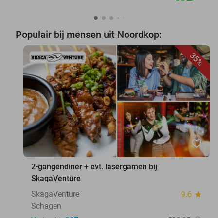
Populair bij mensen uit Noordkop:
35%
favorite_border
2-gangendiner + evt. lasergamen bij
SkagaVenture
SkagaVenture
9.6
star
Schagen