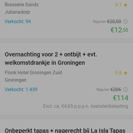
Brasserie Sandz
9.7
star
Julianadorp
Verkocht: 94
€20
,50
Regulier
€12
,50
favorite_border
Overnachting voor 2 + ontbijt + evt.
45%
welkomstdrankje in Groningen
Flonk Hotel Groningen Zuid
9.8
star
Groningen
Verkocht: 1.439
€206
Regulier
€114
Excl. ca. €4,65 p.p.p.n. toeristenbelasting
favorite_border
Onbeperkt tapas + nagerecht bij La Isla Tapas
26%