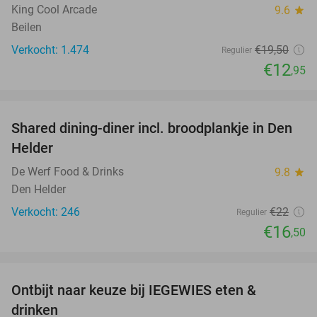
King Cool Arcade
9.6
star
Beilen
Verkocht: 1.474
€19
,50
Regulier
€12
,95
favorite_border
Shared dining-diner incl. broodplankje in Den
25%
Helder
De Werf Food & Drinks
9.8
star
Den Helder
Verkocht: 246
€22
Regulier
€16
,50
favorite_border
Ontbijt naar keuze bij IEGEWIES eten &
32%
drinken