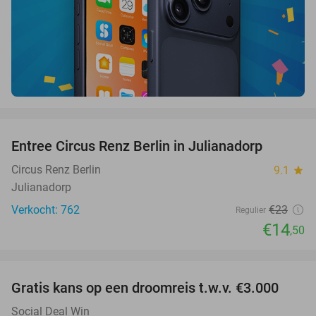
favorite_border
Entree Circus Renz Berlin in Julianadorp
37%
Circus Renz Berlin
9.1
star
Julianadorp
Verkocht: 762
€23
Regulier
€14
,50
favorite_border
Gratis kans op een droomreis t.w.v. €3.000
Social Deal Win