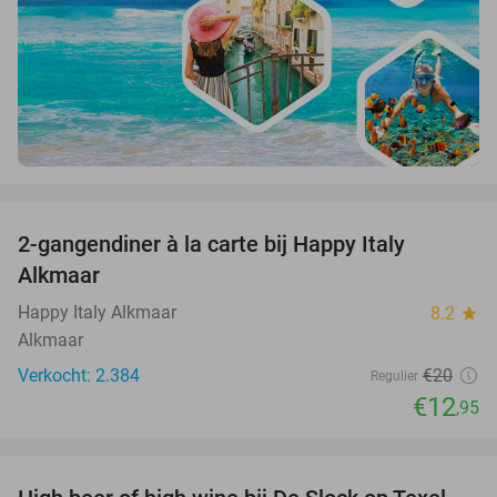
favorite_border
2-gangendiner à la carte bij Happy Italy
35%
Alkmaar
Happy Italy Alkmaar
8.2
star
Alkmaar
Verkocht: 2.384
€20
Regulier
€12
,95
favorite_border