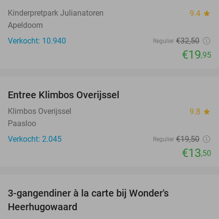
Kinderpretpark Julianatoren
9.4
star
Apeldoorn
Verkocht: 10.940
€32
,50
Regulier
€19
,95
favorite_border
Entree Klimbos Overijssel
31%
Klimbos Overijssel
9.8
star
Paasloo
Verkocht: 2.045
€19
,50
Regulier
€13
,50
favorite_border
3-gangendiner à la carte bij Wonder's
10%
Heerhugowaard