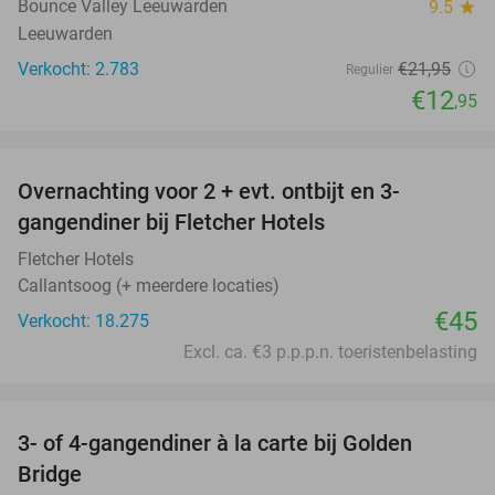
Bounce Valley Leeuwarden
9.5
star
Leeuwarden
Verkocht: 2.783
€21
,95
Regulier
€12
,95
favorite_border
Overnachting voor 2 + evt. ontbijt en 3-
gangendiner bij Fletcher Hotels
Fletcher Hotels
Callantsoog (+ meerdere locaties)
€45
Verkocht: 18.275
Excl. ca. €3 p.p.p.n. toeristenbelasting
favorite_border
3- of 4-gangendiner à la carte bij Golden
32%
Bridge