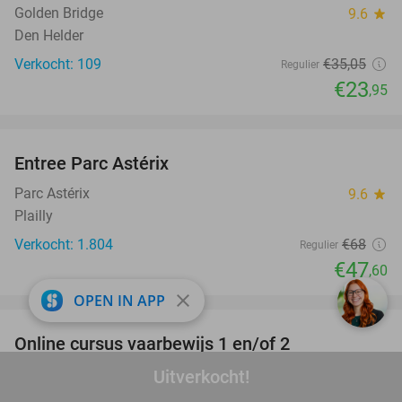
Golden Bridge
9.6
star
Den Helder
Verkocht: 109
€35
,05
Regulier
€23
,95
favorite_border
Entree Parc Astérix
30%
Parc Astérix
9.6
star
Plailly
Verkocht: 1.804
€68
Regulier
€47
,60
favorite_border
close
OPEN IN APP
Online cursus vaarbewijs 1 en/of 2
87%
Vaarbewijs4all.nl
Uitverkocht!
8.8
star
Online