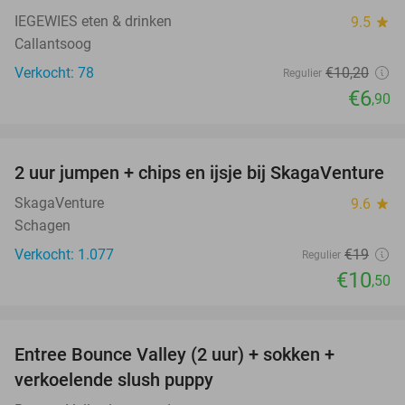
IEGEWIES eten & drinken
9.5
star
Callantsoog
Verkocht: 78
€10
,20
Regulier
€6
,90
favorite_border
2 uur jumpen + chips en ijsje bij SkagaVenture
45%
SkagaVenture
9.6
star
Schagen
Verkocht: 1.077
€19
Regulier
€10
,50
favorite_border
Entree Bounce Valley (2 uur) + sokken +
41%
verkoelende slush puppy