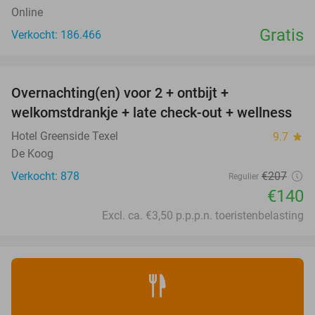
Online
Gratis
Verkocht: 186.466
favorite_border
Overnachting(en) voor 2 + ontbijt +
32%
welkomstdrankje + late check-out + wellness
Hotel Greenside Texel
9.7
star
De Koog
Verkocht: 878
€207
Regulier
€140
Excl. ca. €3,50 p.p.p.n. toeristenbelasting