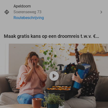
Apeldoorn
Soerenseweg 73
Routebeschrijving
Maak gratis kans op een droomreis t.w.v. €3.000!
play_circle