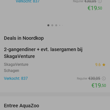
Verkocht: 837
€30
,05
Regulier
€19
,50
favorite_border
Deals in Noordkop
2-gangendiner + evt. lasergamen bij
35%
SkagaVenture
SkagaVenture
9.6
star
Schagen
Verkocht: 837
€30
,05
Regulier
€19
,50
favorite_border
Entree AquaZoo
33%