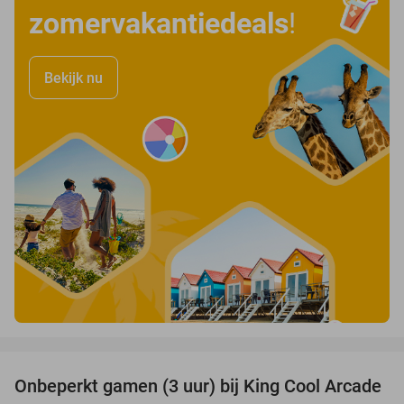
zomervakantiedeals
!
Bekijk nu
favorite_border
Onbeperkt gamen (3 uur) bij King Cool Arcade
34%