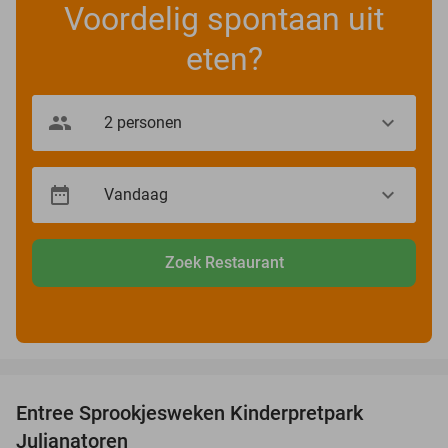
Voordelig spontaan uit
eten?
Zoek Restaurant
favorite_border
Entree Sprookjesweken Kinderpretpark
39%
Julianatoren