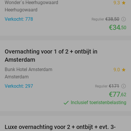
Wonder´s Heerhugowaard
9.3
star
Heerhugowaard
Verkocht: 778
€38
,50
Regulier
€34
,50
favorite_border
Overnachting voor 1 of 2 + ontbijt in
55%
Amsterdam
Bunk Hotel Amsterdam
9.0
star
Amsterdam
Verkocht: 297
€171
Regulier
€77
,62
Inclusief toeristenbelasting
favorite_border
Luxe overnachting voor 2 + ontbijt + evt. 3-