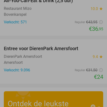
All-You-Can-Eat & Drink (2,5 uur)
16%
Restaurant Mizo
10.0
star
Bovenkarspel
Verkocht: 571
€43
,95
Regulier
€36
,95
favorite_border
Entree voor DierenPark Amersfoort
24%
DierenPark Amersfoort
9.4
star
Amersfoort
Verkocht: 9.096
€31
,50
Regulier
€24
Ontdek de leukste