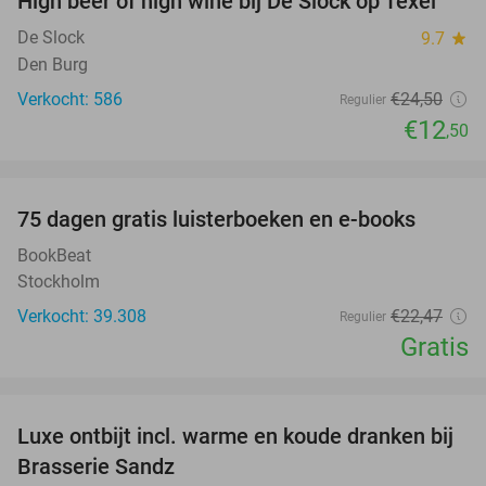
High beer of high wine bij De Slock op Texel
49%
De Slock
9.7
star
Den Burg
Verkocht: 586
€24
,50
Regulier
€12
,50
favorite_border
100%
75 dagen gratis luisterboeken en e-books
BookBeat
Stockholm
Verkocht: 39.308
€22
,47
Regulier
Gratis
favorite_border
Luxe ontbijt incl. warme en koude dranken bij
39%
Brasserie Sandz