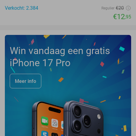
Verkocht: 2.384
€20
Regulier
€12
,95
Win vandaag een gratis
iPhone 17 Pro
Meer info