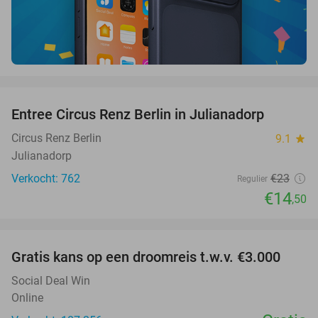
favorite_border
Entree Circus Renz Berlin in Julianadorp
37%
Circus Renz Berlin
9.1
star
Julianadorp
Verkocht: 762
€23
Regulier
€14
,50
favorite_border
Gratis kans op een droomreis t.w.v. €3.000
Social Deal Win
Online