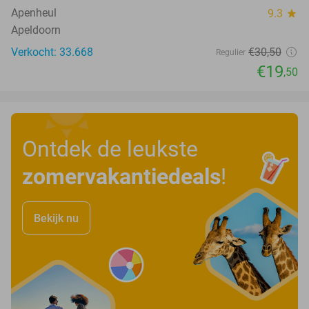
Apenheul
9.3
star
Apeldoorn
Verkocht: 33.668
€30
,50
Regulier
€19
,50
Ontdek de leukste
zomervakantiedeals
!
Bekijk nu