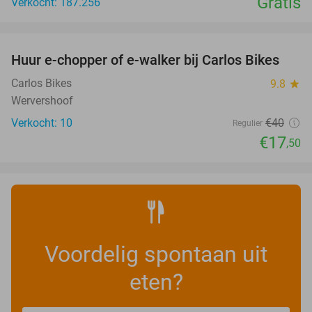
Gratis
Verkocht: 187.256
favorite_border
Huur e-chopper of e-walker bij Carlos Bikes
56%
NEW
TODAY
Carlos Bikes
9.8
star
Wervershoof
Verkocht: 10
€40
Regulier
€17
,50
Voordelig spontaan uit
eten?