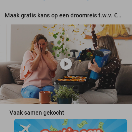
Maak gratis kans op een droomreis t.w.v. €3.000!
play_circle
Vaak samen gekocht