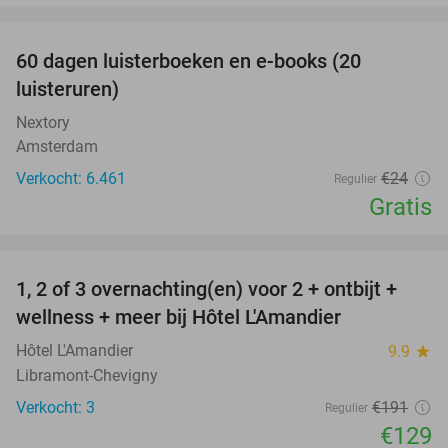
favorite_border
100%
60 dagen luisterboeken en e-books (20
luisteruren)
Nextory
Amsterdam
Verkocht: 6.461
€24
Regulier
Gratis
favorite_border
1, 2 of 3 overnachting(en) voor 2 + ontbijt +
32%
NEW
wellness + meer bij Hôtel L'Amandier
TODAY
Hôtel L'Amandier
9.9
star
Libramont-Chevigny
Verkocht: 3
€191
Regulier
€129