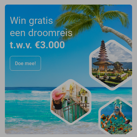
Win gratis
een droomreis
t.w.v. €3.000
Doe mee!