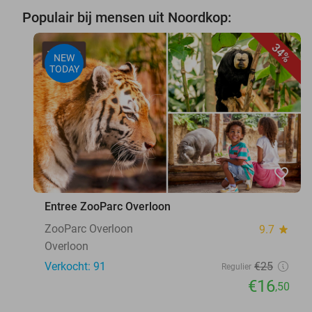
Populair bij mensen uit Noordkop:
34%
NEW
TODAY
favorite_border
Entree ZooParc Overloon
ZooParc Overloon
9.7
star
Overloon
Verkocht: 91
€25
Regulier
€16
,50