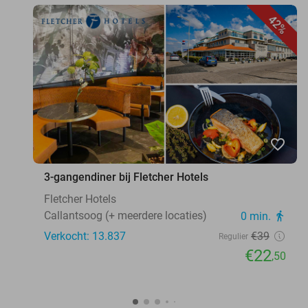
42%
favorite_border
3-gangendiner bij Fletcher Hotels
Fletcher Hotels
Callantsoog (+ meerdere locaties)
0 min.
directions_walk
Verkocht: 13.837
€39
Regulier
€22
,50