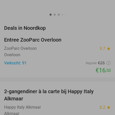
favorite_border
Deals in Noordkop
Entree ZooParc Overloon
34%
NEW
TODAY
ZooParc Overloon
9.7
star
Overloon
Verkocht: 91
€25
Regulier
€16
,50
favorite_border
2-gangendiner à la carte bij Happy Italy
35%
Alkmaar
Happy Italy Alkmaar
8.2
star
Alkmaar