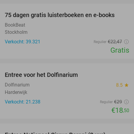
favorite_border
100%
75 dagen gratis luisterboeken en e-books
BookBeat
Stockholm
Verkocht: 39.321
€22
,47
Regulier
Gratis
favorite_border
Entree voor het Dolfinarium
36%
Dolfinarium
8.5
star
Harderwijk
Verkocht: 21.238
€29
Regulier
€18
,50
favorite_border