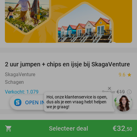
favorite_border
2 uur jumpen + chips en ijsje bij SkagaVenture
45%
SkagaVenture
9.6
star
Schagen
Verkocht: 1.079
€19
Regulier
€10
,50
close
OPEN IN APP
favorite_border
All-in entreeticket voor Verkeers- en
15%
€32
shopping_cart
Selecteer deal
,50
Attractiepark Duinen Zathe