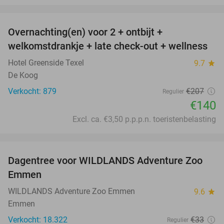
favorite_border
Overnachting(en) voor 2 + ontbijt +
32%
welkomstdrankje + late check-out + wellness
Hotel Greenside Texel
9.7
star
De Koog
Verkocht: 879
€207
Regulier
€140
Excl. ca. €3,50 p.p.p.n. toeristenbelasting
favorite_border
Dagentree voor WILDLANDS Adventure Zoo
24%
Emmen
WILDLANDS Adventure Zoo Emmen
9.6
star
Emmen
Verkocht: 18.322
€33
Regulier