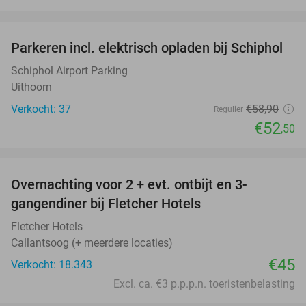
favorite_border
Parkeren incl. elektrisch opladen bij Schiphol
11%
Schiphol Airport Parking
Uithoorn
Verkocht: 37
€58
,90
Regulier
€52
,50
favorite_border
Overnachting voor 2 + evt. ontbijt en 3-
gangendiner bij Fletcher Hotels
Fletcher Hotels
Callantsoog (+ meerdere locaties)
€45
Verkocht: 18.343
Excl. ca. €3 p.p.p.n. toeristenbelasting