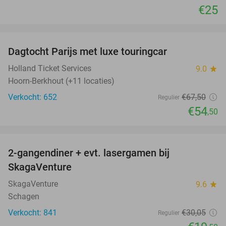
€25
favorite_border
Dagtocht Parijs met luxe touringcar
19%
Holland Ticket Services
9.0
star
Hoorn-Berkhout (+11 locaties)
Verkocht: 652
€67
,50
Regulier
€54
,50
favorite_border
2-gangendiner + evt. lasergamen bij
35%
SkagaVenture
SkagaVenture
9.6
star
Schagen
Verkocht: 841
€30
,05
Regulier