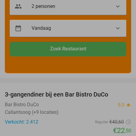
Zoek Restaurant
favorite_border
3-gangendiner bij een Bar Bistro DuCo
45%
Bar Bistro DuCo
9.0
star
Callantsoog (+9 locaties)
Verkocht: 2.412
€40
,60
Regulier
€22
,50