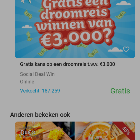
favorite_border
Gratis kans op een droomreis t.w.v. €3.000
Social Deal Win
Online
Gratis
Verkocht: 187.259
Anderen bekeken ook
45%