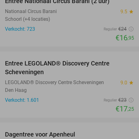
Entree Nationaal Circus Barani (2 uur)
29%
Nationaal Circus Barani
9.5
star
Schoorl (+4 locaties)
Verkocht: 723
€24
Regulier
€16
,95
favorite_border
Entree LEGOLAND® Discovery Centre
25%
Scheveningen
LEGOLAND® Discovery Centre Scheveningen
9.0
star
Den Haag
Verkocht: 1.601
€23
Regulier
€17
,25
favorite_border
Dagentree voor Apenheul
36%