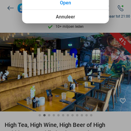
Open
Ontdek 15.000+ deals
7 dagen per week beschikbaar
Annuleer
Bereikbaar tot 21:00
10+ miljoen leden
9,4
op basis van
206.265 reviews
41%
Ontdek 15.000+ deals
7 dagen per week beschikbaar
10+ miljoen leden
favorite_border
High Tea, High Wine, High Beer of High