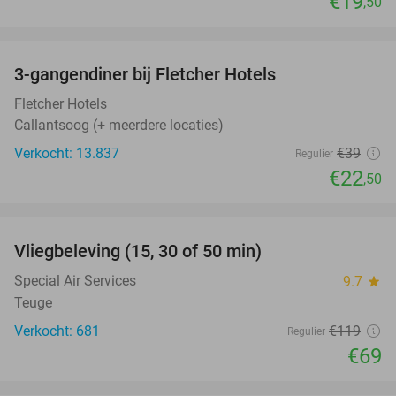
€19
,50
favorite_border
3-gangendiner bij Fletcher Hotels
42%
Fletcher Hotels
Callantsoog (+ meerdere locaties)
Verkocht: 13.837
€39
Regulier
€22
,50
favorite_border
Vliegbeleving (15, 30 of 50 min)
42%
Special Air Services
9.7
star
Teuge
Verkocht: 681
€119
Regulier
€69