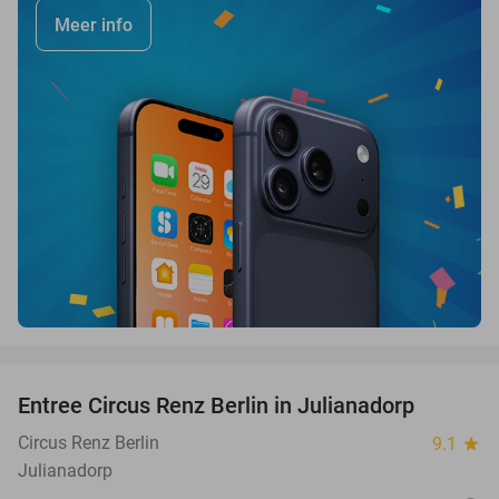
Meer info
favorite_border
Entree Circus Renz Berlin in Julianadorp
37%
Circus Renz Berlin
9.1
star
Julianadorp