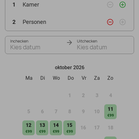
remove_circle_outline
add_circle_outline
1
Kamer
remove_circle_outline
add_circle_outline
2
Personen
Inchecken
Uitchecken
Kies datum
Kies datum
oktober 2026
Ma
Di
Wo
Do
Vr
Za
Zo
1
2
3
4
11
5
6
7
8
9
10
€99
12
13
14
15
16
17
18
€99
€99
€99
€99