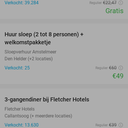
Verkocht: 39.284
€22
,47
Regulier
Gratis
favorite_border
Huur sloep (2 tot 8 personen) +
18%
welkomstpakketje
Sloepverhuur Amstelmeer
Den Helder (+2 locaties)
Verkocht: 25
€60
Regulier
€49
favorite_border
3-gangendiner bij Fletcher Hotels
42%
Fletcher Hotels
Callantsoog (+ meerdere locaties)
Verkocht: 13.630
€39
Regulier