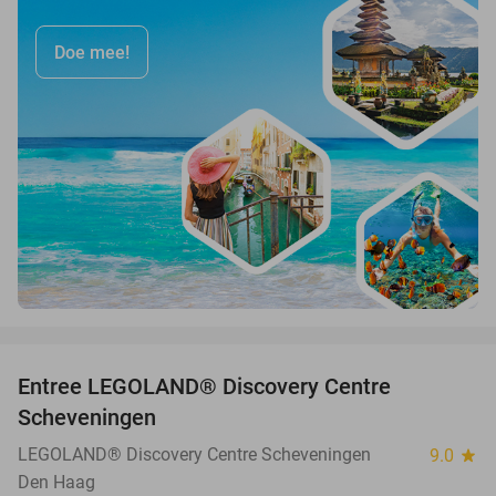
Doe mee!
favorite_border
Entree LEGOLAND® Discovery Centre
25%
Scheveningen
LEGOLAND® Discovery Centre Scheveningen
9.0
star
Den Haag