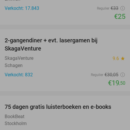
Verkocht: 17.843
€33
Regulier
€25
favorite_border
2-gangendiner + evt. lasergamen bij
35%
SkagaVenture
SkagaVenture
9.6
star
Schagen
Verkocht: 832
€30
,05
Regulier
€19
,50
favorite_border
100%
75 dagen gratis luisterboeken en e-books
BookBeat
Stockholm