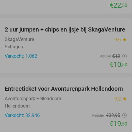
€22
,50
favorite_border
2 uur jumpen + chips en ijsje bij SkagaVenture
45%
SkagaVenture
9.6
star
Schagen
Verkocht: 1.062
€19
Regulier
€10
,50
favorite_border
Entreeticket voor Avonturenpark Hellendoorn
41%
Avonturenpark Hellendoorn
9.2
star
Hellendoorn
Verkocht: 32.946
€32
,95
Regulier
€19
,50