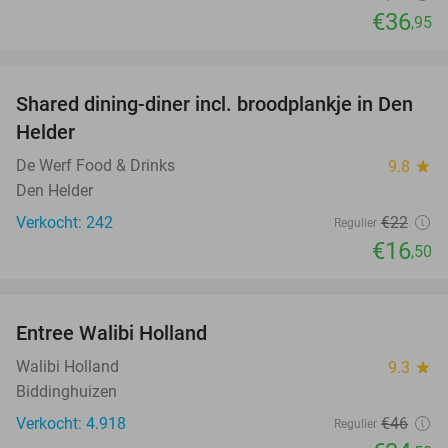
€36
,95
favorite_border
Shared dining-diner incl. broodplankje in Den
25%
Helder
De Werf Food & Drinks
9.8
star
Den Helder
Verkocht: 242
€22
Regulier
€16
,50
favorite_border
Entree Walibi Holland
25%
Walibi Holland
9.3
star
Biddinghuizen
Verkocht: 4.918
€46
Regulier