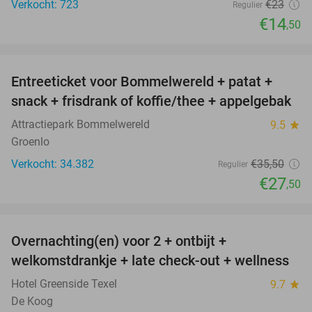
Verkocht: 723
€23
Regulier
€14
,50
favorite_border
Entreeticket voor Bommelwereld + patat +
23%
snack + frisdrank of koffie/thee + appelgebak
Attractiepark Bommelwereld
9.5
star
Groenlo
Verkocht: 34.382
€35
,50
Regulier
€27
,50
favorite_border
Overnachting(en) voor 2 + ontbijt +
32%
welkomstdrankje + late check-out + wellness
Hotel Greenside Texel
9.7
star
De Koog