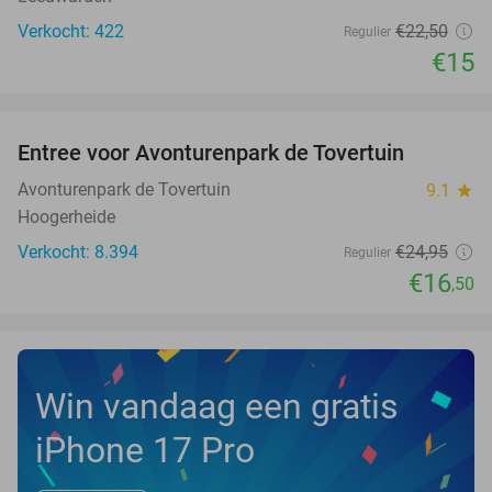
Verkocht: 422
€22
,50
Regulier
€15
favorite_border
Entree voor Avonturenpark de Tovertuin
34%
NEW
TODAY
Avonturenpark de Tovertuin
9.1
star
Hoogerheide
Verkocht: 8.394
€24
,95
Regulier
€16
,50
Win vandaag een gratis
iPhone 17 Pro