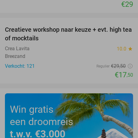
€29
favorite_border
Creatieve workshop naar keuze + evt. high tea
41%
of mocktails
Crea Lavita
10.0
star
Breezand
Verkocht: 121
€29
,50
Regulier
€17
,50
Win gratis
een droomreis
t.w.v. €3.000