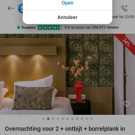
Open
7 dagen per week beschikbaar
10+ miljoen leden
Annuleer
Bereikbaar tot 23:00
9,4
op basis van
206.071 reviews
Ontdek 15.000+ deals
34%
7 dagen per week beschikbaar
10+ miljoen leden
favorite_border
Overnachting voor 2 + ontbijt + borrelplank in