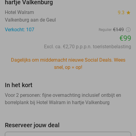
hartje Valkenburg
Hotel Walram
9.3
star
Valkenburg aan de Geul
Verkocht: 107
€149
Regulier
€99
Excl. ca. €2,70 p.p.p.n. toeristenbelasting
Dagelijks om middernacht nieuwe Social Deals. Wees
snel, op = op!
In het kort
Voor 2 personen: fijne overnachting inclusief ontbijt en
borrelplank bij Hotel Walram in hartje Valkenburg
Reserveer jouw deal