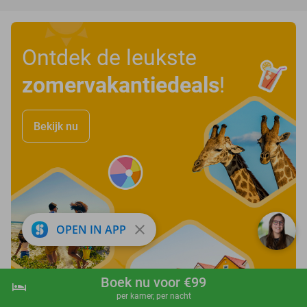
Ontdek de leukste
zomervakantiedeals
!
Bekijk nu
close
OPEN IN APP
Boek nu voor €99
hotel
shopping_cart
Boek nu
navigate_next
per kamer, per nacht