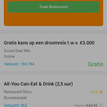
Zoek Restaurant
favorite_border
Gratis kans op een droomreis t.w.v. €3.000
Social Deal Win
Online
Gratis
Verkocht: 184.784
favorite_border
All-You-Can-Eat & Drink (2,5 uur)
16%
Restaurant Mizo
10.0
star
Bovenkarspel
Verkocht: 562
€43
,95
Regulier