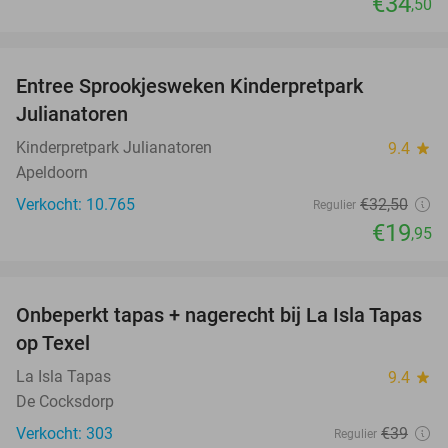
€34
,50
favorite_border
Entree Sprookjesweken Kinderpretpark
39%
Julianatoren
Kinderpretpark Julianatoren
9.4
star
Apeldoorn
Verkocht: 10.765
€32
,50
Regulier
€19
,95
favorite_border
Onbeperkt tapas + nagerecht bij La Isla Tapas
26%
op Texel
La Isla Tapas
9.4
star
De Cocksdorp
Verkocht: 303
€39
Regulier