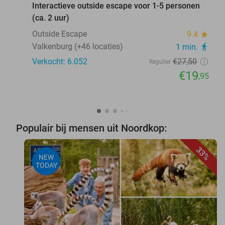
Interactieve outside escape voor 1-5 personen
(ca. 2 uur)
Outside Escape
9.4
star
Valkenburg (+46 locaties)
1 min.
directions_walk
Verkocht: 6.052
€27
,50
Regulier
€19
,95
Populair bij mensen uit Noordkop:
33%
NEW
TODAY