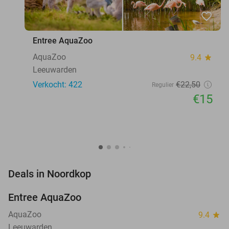
favorite_border
Entree AquaZoo
AquaZoo
9.4
star
Leeuwarden
Verkocht: 422
€22
,50
Regulier
€15
favorite_border
Deals in Noordkop
Entree AquaZoo
33%
NEW
TODAY
AquaZoo
9.4
star
Leeuwarden