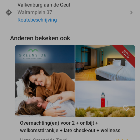
Valkenburg aan de Geul
Walramplein 37
Routebeschrijving
Anderen bekeken ook
32%
favorite_border
Overnachting(en) voor 2 + ontbijt +
welkomstdrankje + late check-out + wellness