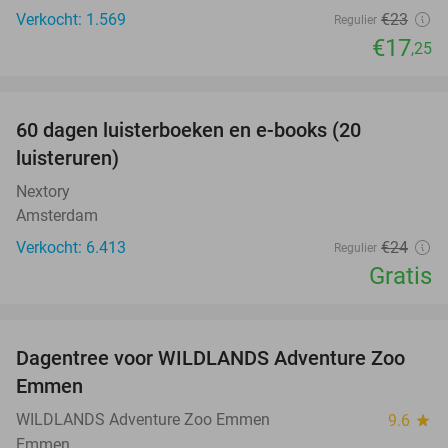
Verkocht: 1.569
€23
Regulier
€17
,25
favorite_border
100%
60 dagen luisterboeken en e-books (20
luisteruren)
Nextory
Amsterdam
Verkocht: 6.413
€24
Regulier
Gratis
favorite_border
Dagentree voor WILDLANDS Adventure Zoo
24%
Emmen
WILDLANDS Adventure Zoo Emmen
9.6
star
Emmen