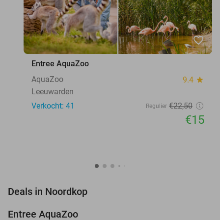
favorite_border
Entree AquaZoo
AquaZoo
9.4
star
Leeuwarden
Verkocht: 41
€22
,50
Regulier
€15
favorite_border
Deals in Noordkop
Entree AquaZoo
33%