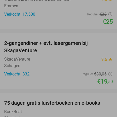
Emmen
Verkocht: 17.500
€33
Regulier
€25
favorite_border
2-gangendiner + evt. lasergamen bij
35%
SkagaVenture
SkagaVenture
9.6
star
Schagen
Verkocht: 832
€30
,05
Regulier
€19
,50
favorite_border
100%
75 dagen gratis luisterboeken en e-books
BookBeat