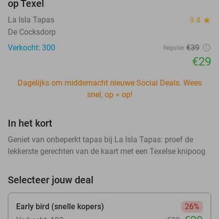
op Texel
La Isla Tapas
9.4
star
De Cocksdorp
Verkocht: 300
€39
Regulier
€29
Dagelijks om middernacht nieuwe Social Deals. Wees
snel, op = op!
In het kort
Geniet van onbeperkt tapas bij La Isla Tapas: proef de
lekkerste gerechten van de kaart met een Texelse knipoog
Selecteer jouw deal
Early bird (snelle kopers)
26%