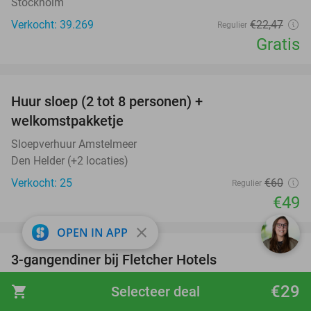
Stockholm
Verkocht: 39.269
€22
,47
Regulier
Gratis
favorite_border
Huur sloep (2 tot 8 personen) +
18%
welkomstpakketje
Sloepverhuur Amstelmeer
Den Helder (+2 locaties)
Verkocht: 25
€60
Regulier
€49
favorite_border
close
OPEN IN APP
3-gangendiner bij Fletcher Hotels
42%
Fletcher Hotels
€29
shopping_cart
Selecteer deal
Callantsoog (+ meerdere locaties)