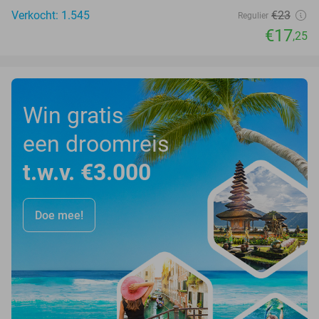
Verkocht: 1.545
€23
Regulier
€17
,25
Win gratis
een droomreis
t.w.v. €3.000
Doe mee!