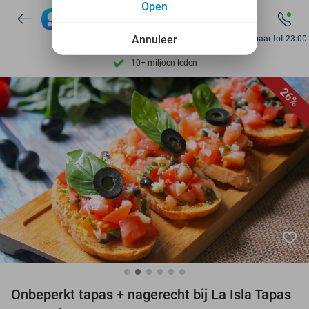
Open
7 dagen per week beschikbaar
Annuleer
Bereikbaar tot 23:00
10+ miljoen leden
9,4
op basis van
205.983 reviews
Ontdek 15.000+ deals
26%
7 dagen per week beschikbaar
10+ miljoen leden
favorite_border
Onbeperkt tapas + nagerecht bij La Isla Tapas