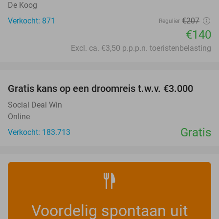
De Koog
Verkocht: 871
€207
Regulier
€140
Excl. ca. €3,50 p.p.p.n. toeristenbelasting
favorite_border
Gratis kans op een droomreis t.w.v. €3.000
Social Deal Win
Online
Gratis
Verkocht: 183.713
Voordelig spontaan uit