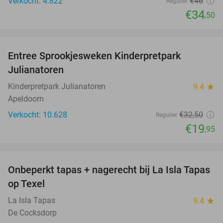
Verkocht: 4.822
€46
Regulier
€34
,50
favorite_border
Entree Sprookjesweken Kinderpretpark
39%
Julianatoren
Kinderpretpark Julianatoren
9.4
star
Apeldoorn
Verkocht: 10.628
€32
,50
Regulier
€19
,95
favorite_border
Onbeperkt tapas + nagerecht bij La Isla Tapas
26%
op Texel
La Isla Tapas
9.4
star
De Cocksdorp