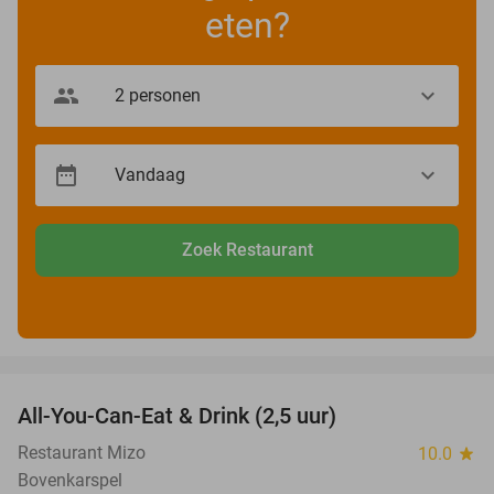
eten?
Zoek Restaurant
favorite_border
All-You-Can-Eat & Drink (2,5 uur)
16%
Restaurant Mizo
10.0
star
Bovenkarspel