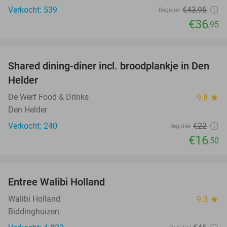
Verkocht: 539
€43
,95
Regulier
€36
,95
favorite_border
Shared dining-diner incl. broodplankje in Den
25%
Helder
De Werf Food & Drinks
9.8
star
Den Helder
Verkocht: 240
€22
Regulier
€16
,50
favorite_border
Entree Walibi Holland
25%
Walibi Holland
9.3
star
Biddinghuizen