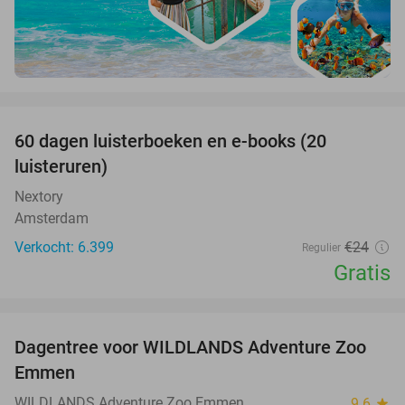
favorite_border
100%
60 dagen luisterboeken en e-books (20
luisteruren)
Nextory
Amsterdam
Verkocht: 6.399
€24
Regulier
Gratis
favorite_border
Dagentree voor WILDLANDS Adventure Zoo
24%
Emmen
WILDLANDS Adventure Zoo Emmen
9.6
star