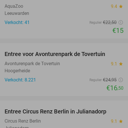
NEW
TODAY
AquaZoo
9.4
star
Leeuwarden
Verkocht: 41
€22
,50
Regulier
€15
favorite_border
Entree voor Avonturenpark de Tovertuin
34%
NEW
TODAY
Avonturenpark de Tovertuin
9.1
star
Hoogerheide
Verkocht: 8.221
€24
,95
Regulier
€16
,50
favorite_border
Entree Circus Renz Berlin in Julianadorp
37%
Circus Renz Berlin
9.1
star