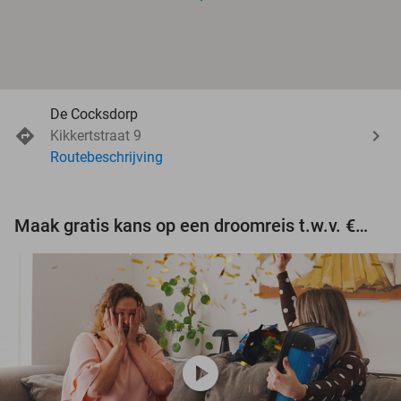
De Cocksdorp
Kikkertstraat 9
Routebeschrijving
Maak gratis kans op een droomreis t.w.v. €3.000!
play_circle