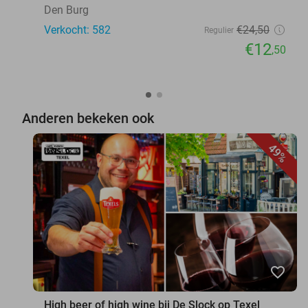
Den Burg
Verkocht: 582
€24
,50
Regulier
€12
,50
Anderen bekeken ook
49%
favorite_border
High beer of high wine bij De Slock op Texel