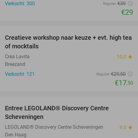
Verkocht: 300
€39
Regulier
€29
favorite_border
Creatieve workshop naar keuze + evt. high tea
41%
of mocktails
Crea Lavita
10.0
star
Breezand
Verkocht: 121
€29
,50
Regulier
€17
,50
favorite_border
Entree LEGOLAND® Discovery Centre
25%
Scheveningen
LEGOLAND® Discovery Centre Scheveningen
9.0
star
Den Haag