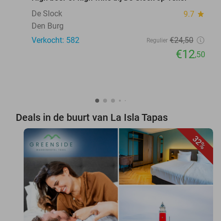
De Slock
9.7
star
Den Burg
Verkocht: 582
€24
,50
Regulier
€12
,50
Deals in de buurt van La Isla Tapas
32%