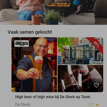
Vaak samen gekocht
49%
favorite_border
High beer of high wine bij De Slock op Texel
De Slock
9.7
star