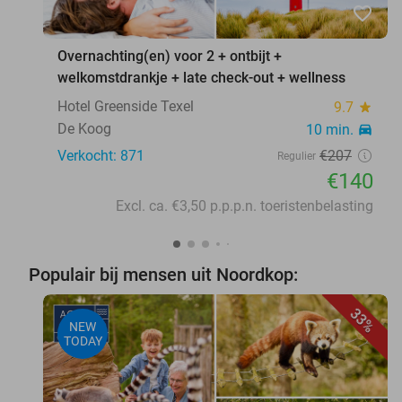
favorite_border
Overnachting(en) voor 2 + ontbijt +
welkomstdrankje + late check-out + wellness
Hotel Greenside Texel
9.7
star
De Koog
10 min.
directions_car
Verkocht: 871
€207
Regulier
€140
Excl. ca. €3,50 p.p.p.n. toeristenbelasting
Populair bij mensen uit Noordkop:
33%
NEW
TODAY