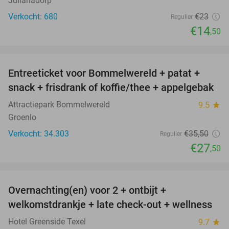
Julianadorp
Verkocht: 680
€23
Regulier
€14
,50
favorite_border
Entreeticket voor Bommelwereld + patat +
23%
snack + frisdrank of koffie/thee + appelgebak
Attractiepark Bommelwereld
9.5
star
Groenlo
Verkocht: 34.303
€35
,50
Regulier
€27
,50
favorite_border
Overnachting(en) voor 2 + ontbijt +
32%
welkomstdrankje + late check-out + wellness
Hotel Greenside Texel
9.7
star