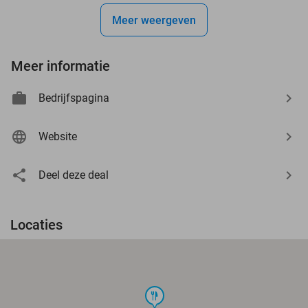
Meer weergeven
Meer informatie
Bedrijfspagina
Website
Deel deze deal
Locaties
food