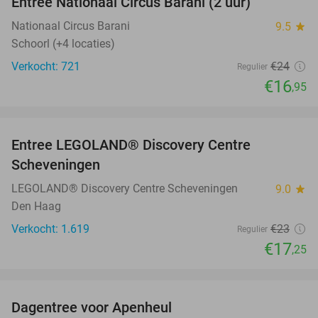
Entree Nationaal Circus Barani (2 uur)
29%
Nationaal Circus Barani
9.5
star
Schoorl (+4 locaties)
Verkocht: 721
€24
Regulier
€16
,95
favorite_border
Entree LEGOLAND® Discovery Centre
25%
Scheveningen
LEGOLAND® Discovery Centre Scheveningen
9.0
star
Den Haag
Verkocht: 1.619
€23
Regulier
€17
,25
favorite_border
Dagentree voor Apenheul
36%