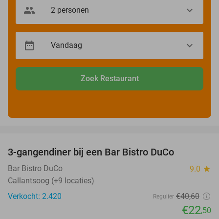
Zoek Restaurant
favorite_border
3-gangendiner bij een Bar Bistro DuCo
45%
Bar Bistro DuCo
9.0
star
Callantsoog (+9 locaties)
Verkocht: 2.420
€40
,60
Regulier
€22
,50