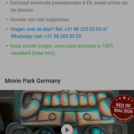
Exclusief eventuele parkeerkosten à €9, zowel online als
ter plaatse
Honden zijn niet toegestaan
Vragen over de deal? Bel: +31 88 205 05 05 of
WhatsApp met: +31 88 205 05 05
Koop zonder zorgen, want jouw aankoop is 100%
verzekerd (meer info)
Movie Park Germany
play_circle