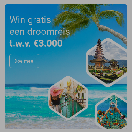
Win gratis
een droomreis
t.w.v. €3.000
Doe mee!