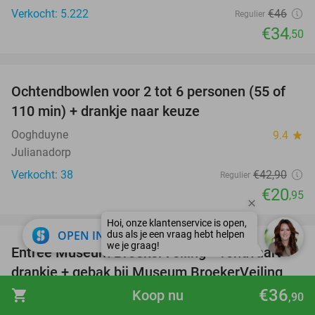
Verkocht: 5.222
€46
Regulier
€34
,50
favorite_border
Ochtendbowlen voor 2 tot 6 personen (55 of
51%
110 min) + drankje naar keuze
Ooghduyne
9.4
star
Julianadorp
Verkocht: 38
€42
,90
Regulier
€20
,95
favorite_border
close
OPEN IN APP
Entree Museum BroekerVeiling + rondvaart +
45%
drankje + gebak bij Museum BroekerVeiling
€36
shopping_cart
Koop nu
Museum BroekerVeiling
9.9
star
,90
Broek op Langedijk