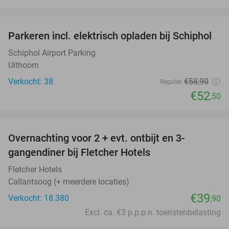
favorite_border
Parkeren incl. elektrisch opladen bij Schiphol
11%
Schiphol Airport Parking
Uithoorn
Verkocht: 38
€58
,90
Regulier
€52
,50
favorite_border
Overnachting voor 2 + evt. ontbijt en 3-
gangendiner bij Fletcher Hotels
Fletcher Hotels
Callantsoog (+ meerdere locaties)
€39
Verkocht: 18.380
,90
Excl. ca. €3 p.p.p.n. toeristenbelasting
favorite_border