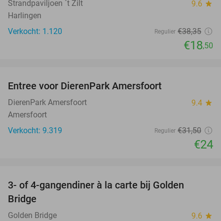
Strandpaviljoen ´t Zilt
9.6
star
Harlingen
Verkocht: 1.120
€38
,35
Regulier
€18
,50
favorite_border
Entree voor DierenPark Amersfoort
24%
DierenPark Amersfoort
9.4
star
Amersfoort
Verkocht: 9.319
€31
,50
Regulier
€24
favorite_border
3- of 4-gangendiner à la carte bij Golden
32%
Bridge
Golden Bridge
9.6
star