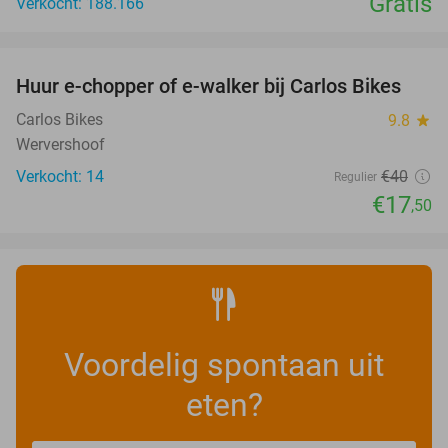
Gratis
Verkocht: 188.166
favorite_border
Huur e-chopper of e-walker bij Carlos Bikes
56%
NEW
TODAY
Carlos Bikes
9.8
star
Wervershoof
Verkocht: 14
€40
Regulier
€17
,50
Voordelig spontaan uit
eten?