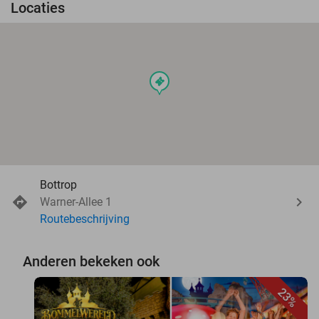
Locaties
events
Bottrop
Warner-Allee 1
Routebeschrijving
Anderen bekeken ook
23%