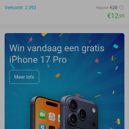
Verkocht: 2.392
€20
Regulier
€12
,95
Win vandaag een gratis
iPhone 17 Pro
Meer info