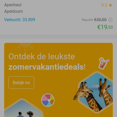
Apenheul
9.3
star
Apeldoorn
Verkocht: 33.809
€30
,50
Regulier
€19
,50
Ontdek de leukste
zomervakantiedeals
!
Bekijk nu