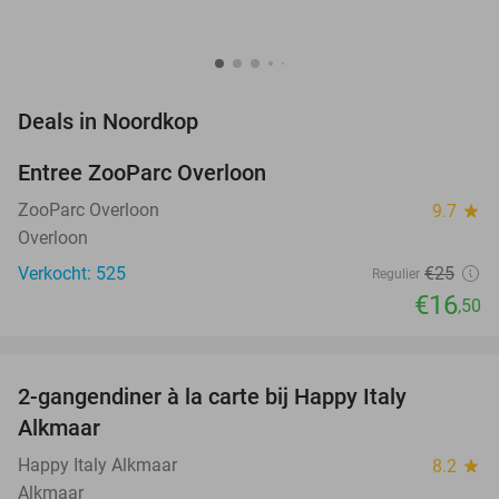
favorite_border
Deals in Noordkop
Entree ZooParc Overloon
34%
NEW
TODAY
ZooParc Overloon
9.7
star
Overloon
Verkocht: 525
€25
Regulier
€16
,50
favorite_border
2-gangendiner à la carte bij Happy Italy
35%
Alkmaar
Happy Italy Alkmaar
8.2
star
Alkmaar