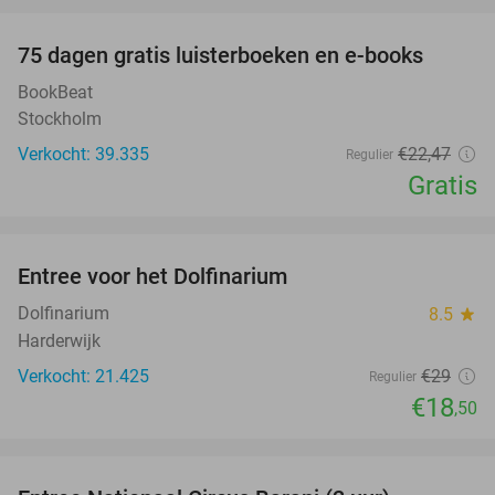
100%
75 dagen gratis luisterboeken en e-books
BookBeat
Stockholm
Verkocht: 39.335
€22
,47
Regulier
Gratis
favorite_border
Entree voor het Dolfinarium
36%
Dolfinarium
8.5
star
Harderwijk
Verkocht: 21.425
€29
Regulier
€18
,50
favorite_border