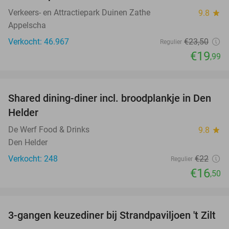
Verkeers- en Attractiepark Duinen Zathe
9.8
star
Appelscha
Verkocht: 46.967
€23
,50
Regulier
€19
,99
favorite_border
Shared dining-diner incl. broodplankje in Den
25%
Helder
De Werf Food & Drinks
9.8
star
Den Helder
Verkocht: 248
€22
Regulier
€16
,50
favorite_border
3-gangen keuzediner bij Strandpaviljoen 't Zilt
52%