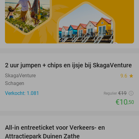
favorite_border
2 uur jumpen + chips en ijsje bij SkagaVenture
45%
SkagaVenture
9.6
star
Schagen
Verkocht: 1.081
€19
Regulier
€10
,50
favorite_border
All-in entreeticket voor Verkeers- en
15%
Attractiepark Duinen Zathe