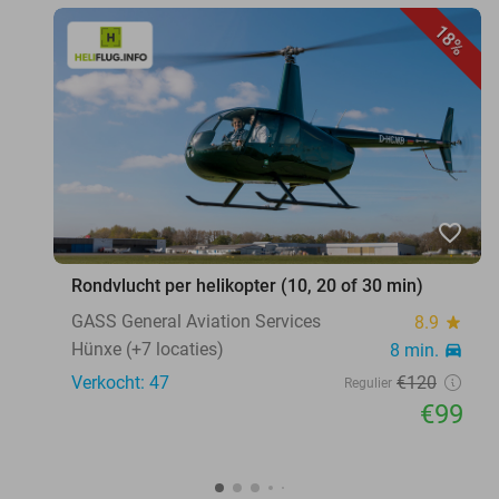
18%
favorite_border
Rondvlucht per helikopter (10, 20 of 30 min)
GASS General Aviation Services
8.9
star
Hünxe (+7 locaties)
8 min.
directions_car
Verkocht: 47
€120
Regulier
€99