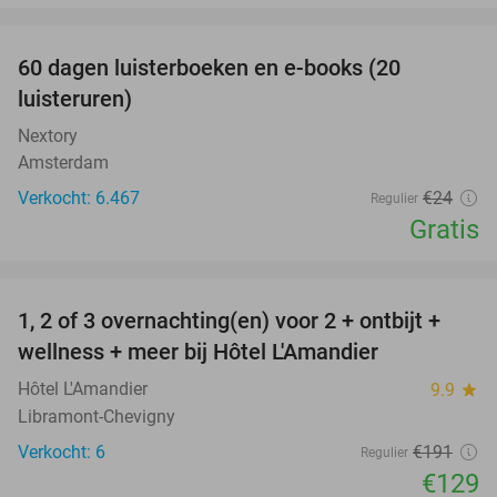
favorite_border
100%
60 dagen luisterboeken en e-books (20
luisteruren)
Nextory
Amsterdam
Verkocht: 6.467
€24
Regulier
Gratis
favorite_border
1, 2 of 3 overnachting(en) voor 2 + ontbijt +
32%
NEW
wellness + meer bij Hôtel L'Amandier
TODAY
Hôtel L'Amandier
9.9
star
Libramont-Chevigny
Verkocht: 6
€191
Regulier
€129