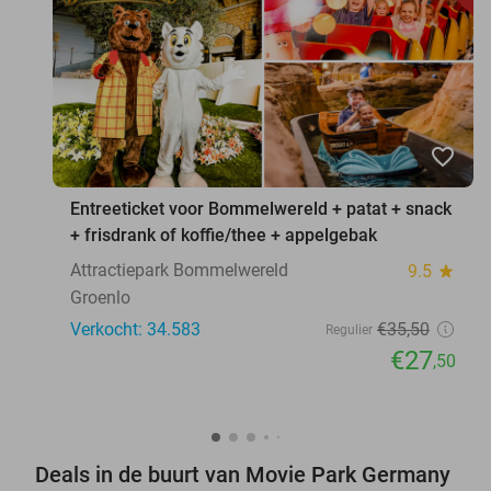
favorite_border
Entreeticket voor Bommelwereld + patat + snack
+ frisdrank of koffie/thee + appelgebak
Attractiepark Bommelwereld
9.5
star
Groenlo
Verkocht: 34.583
€35
,50
Regulier
€27
,50
Deals in de buurt van Movie Park Germany