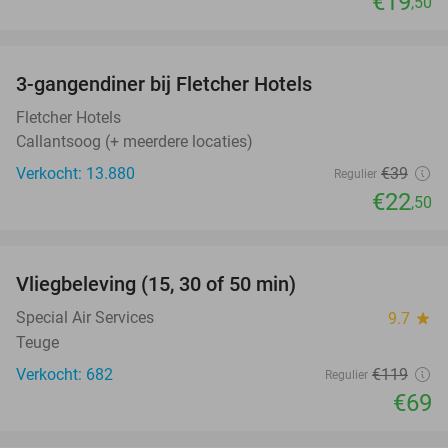
€19
,50
favorite_border
3-gangendiner bij Fletcher Hotels
42%
Fletcher Hotels
Callantsoog (+ meerdere locaties)
Verkocht: 13.880
€39
Regulier
€22
,50
favorite_border
Vliegbeleving (15, 30 of 50 min)
42%
Special Air Services
9.7
star
Teuge
Verkocht: 682
€119
Regulier
€69