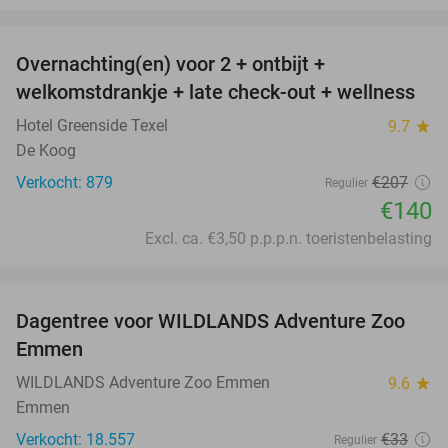
favorite_border
Overnachting(en) voor 2 + ontbijt +
32%
welkomstdrankje + late check-out + wellness
Hotel Greenside Texel
9.7
star
De Koog
Verkocht: 879
€207
Regulier
€140
Excl. ca. €3,50 p.p.p.n. toeristenbelasting
favorite_border
Dagentree voor WILDLANDS Adventure Zoo
24%
Emmen
WILDLANDS Adventure Zoo Emmen
9.6
star
Emmen
Verkocht: 18.557
€33
Regulier