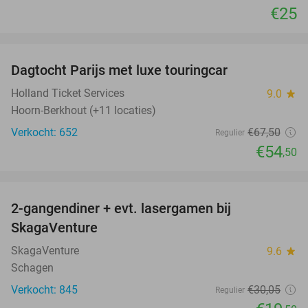
€25
favorite_border
Dagtocht Parijs met luxe touringcar
19%
Holland Ticket Services
9.0
star
Hoorn-Berkhout (+11 locaties)
Verkocht: 652
€67
,50
Regulier
€54
,50
favorite_border
2-gangendiner + evt. lasergamen bij
35%
SkagaVenture
SkagaVenture
9.6
star
Schagen
Verkocht: 845
€30
,05
Regulier