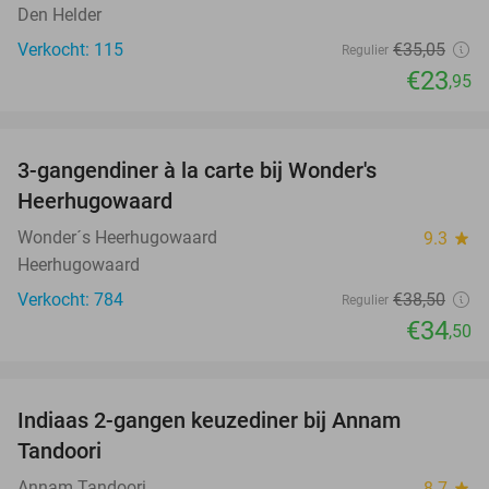
Den Helder
Verkocht: 115
€35
,05
Regulier
€23
,95
favorite_border
3-gangendiner à la carte bij Wonder's
10%
Heerhugowaard
Wonder´s Heerhugowaard
9.3
star
Heerhugowaard
Verkocht: 784
€38
,50
Regulier
€34
,50
favorite_border
Indiaas 2-gangen keuzediner bij Annam
38%
Tandoori
Annam Tandoori
8.7
star