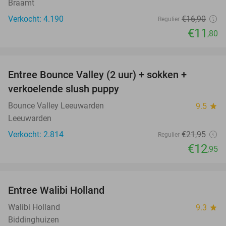
Braamt
Verkocht: 4.190
€16
,90
Regulier
€11
,80
favorite_border
Entree Bounce Valley (2 uur) + sokken +
41%
verkoelende slush puppy
Bounce Valley Leeuwarden
9.5
star
Leeuwarden
Verkocht: 2.814
€21
,95
Regulier
€12
,95
favorite_border
Entree Walibi Holland
25%
Walibi Holland
9.3
star
Biddinghuizen