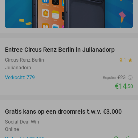
favorite_border
Entree Circus Renz Berlin in Julianadorp
37%
Circus Renz Berlin
9.1
star
Julianadorp
Verkocht: 779
€23
Regulier
€14
,50
favorite_border
Gratis kans op een droomreis t.w.v. €3.000
Social Deal Win
Online