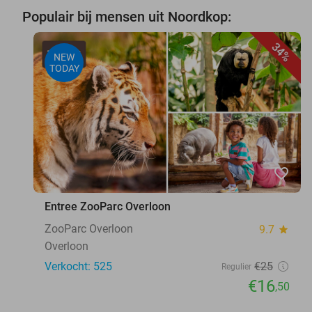
Populair bij mensen uit Noordkop:
34%
NEW
TODAY
favorite_border
Entree ZooParc Overloon
ZooParc Overloon
9.7
star
Overloon
Verkocht: 525
€25
Regulier
€16
,50