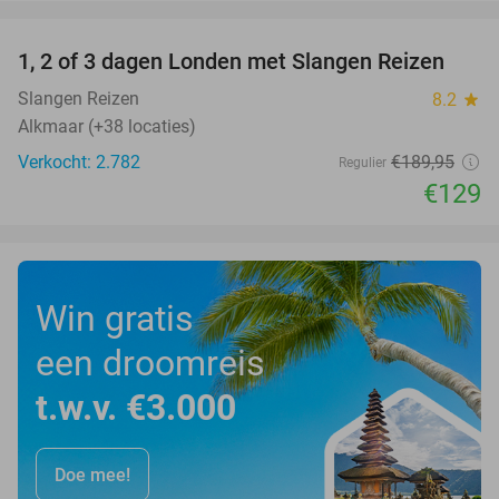
favorite_border
1, 2 of 3 dagen Londen met Slangen Reizen
32%
Slangen Reizen
8.2
star
Alkmaar (+38 locaties)
Verkocht: 2.782
€189
,95
Regulier
€129
Win gratis
een droomreis
t.w.v. €3.000
Doe mee!