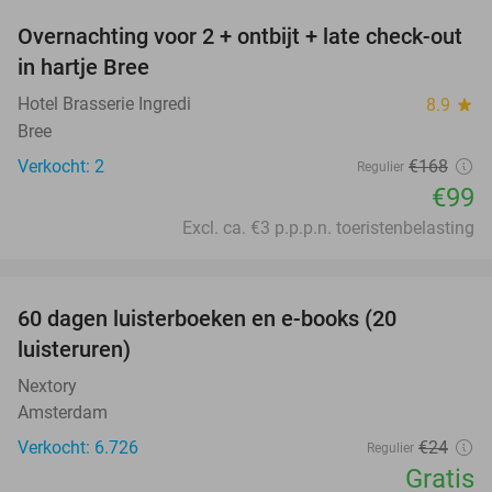
Overnachting voor 2 + ontbijt + late check-out
41%
NEW
in hartje Bree
TODAY
Hotel Brasserie Ingredi
8.9
star
Bree
Verkocht: 2
€168
Regulier
€99
Excl. ca. €3 p.p.p.n. toeristenbelasting
favorite_border
100%
60 dagen luisterboeken en e-books (20
luisteruren)
Nextory
Amsterdam
Verkocht: 6.726
€24
Regulier
Gratis