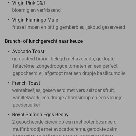
Virgin Pink G&T
bloemig en verfrissend
Virgin Flamingo Mule
frisse limoen en pittig gemberbier, ijskoud geserveerd
Brunch- of lunchgerecht naar keuze
Avocado Toast
geroosterd brood, belegd met avocado, geklopte
fetacrème, zongedroogde tomaten en een perfect
gepocheerd ei, afgetopt met een drupje basilicumolie
French Toast
wentelteefjes, geserveerd met vers seizoensfruit,
vanillekwark, een drupje ahornsiroop en een vleugje
poedersuiker
Royal Salmon Eggs Benny
2 gepocheerde eieren op een met boter besmeerd
muffinbroodje met avocadocrème, gerookte zalm,