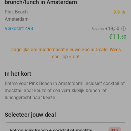
brunch/lunch in Amsterdam
Pink Beach
9.9
star
Amsterdam
Verkocht: 498
€19
,50
Regulier
€11
,50
Dagelijks om middernacht nieuwe Social Deals. Wees
snel, op = op!
In het kort
Entree voor Pink Beach in Amsterdam: inclusief cocktail of
mocktail naar keuze of een verrukkelijk brunch- of
lunchgerecht naar keuze
Selecteer jouw deal
Entree Pink Beach + cocktail of mocktail
41%