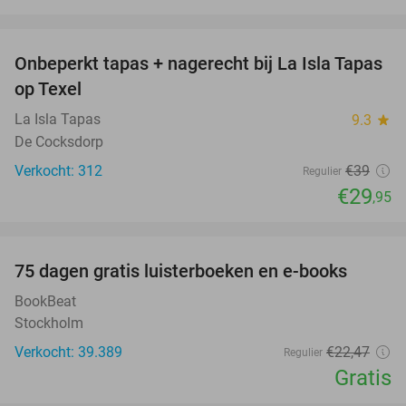
favorite_border
Onbeperkt tapas + nagerecht bij La Isla Tapas
23%
op Texel
La Isla Tapas
9.3
star
De Cocksdorp
Verkocht: 312
€39
Regulier
€29
,95
favorite_border
100%
75 dagen gratis luisterboeken en e-books
BookBeat
Stockholm
Verkocht: 39.389
€22
,47
Regulier
Gratis