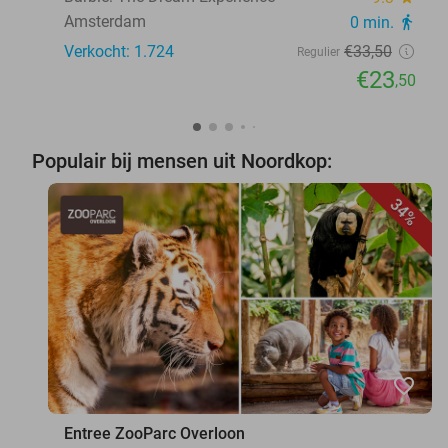
Amsterdam
0 min.
directions_walk
Verkocht: 1.724
€33
,50
Regulier
€23
,50
Populair bij mensen uit Noordkop:
34%
favorite_border
Entree ZooParc Overloon