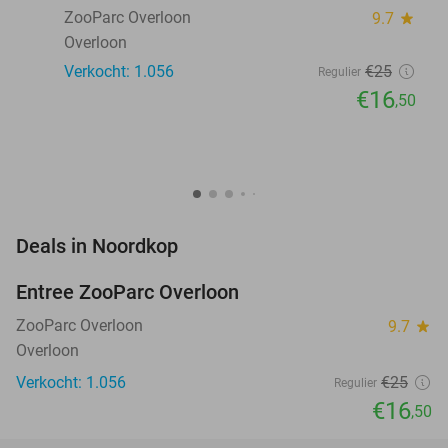
ZooParc Overloon
9.7
star
Overloon
Verkocht: 1.056
€25
Regulier
€16
,50
favorite_border
Deals in Noordkop
Entree ZooParc Overloon
34%
ZooParc Overloon
9.7
star
Overloon
Verkocht: 1.056
€25
Regulier
€16
,50
favorite_border