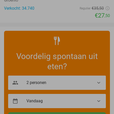
Groenlo
Verkocht: 34.740
€35
,50
Regulier
€27
,50
Voordelig spontaan uit
eten?