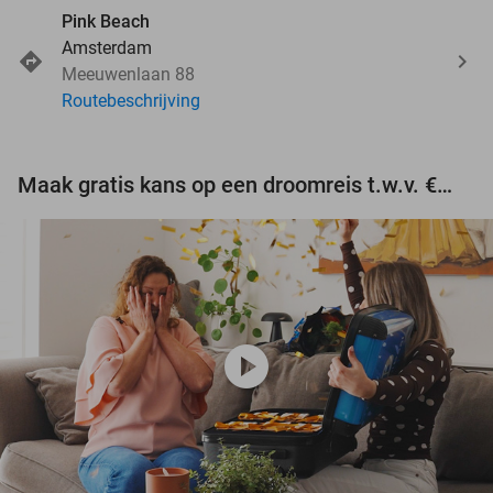
Pink Beach
Amsterdam
Meeuwenlaan 88
Routebeschrijving
Maak gratis kans op een droomreis t.w.v. €3.000!
play_circle