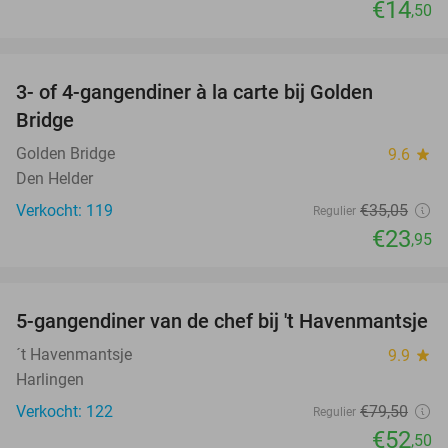
€14
,50
favorite_border
3- of 4-gangendiner à la carte bij Golden
32%
Bridge
Golden Bridge
9.6
star
Den Helder
Verkocht: 119
€35
,05
Regulier
€23
,95
favorite_border
5-gangendiner van de chef bij 't Havenmantsje
34%
´t Havenmantsje
9.9
star
Harlingen
Verkocht: 122
€79
,50
Regulier
€52
,50