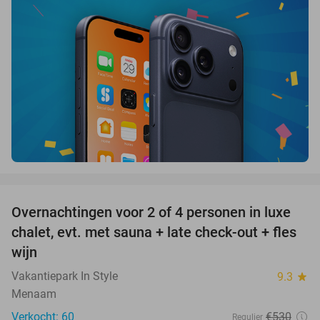
favorite_border
Overnachtingen voor 2 of 4 personen in luxe
72%
chalet, evt. met sauna + late check-out + fles
wijn
Vakantiepark In Style
9.3
star
Menaam
Verkocht: 60
€530
Regulier