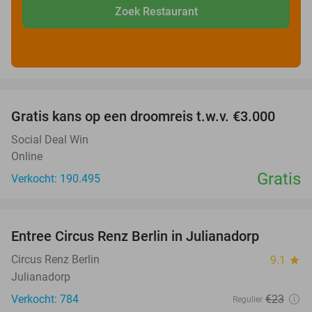
Zoek Restaurant
favorite_border
Gratis kans op een droomreis t.w.v. €3.000
Social Deal Win
Online
Gratis
Verkocht: 190.495
favorite_border
Entree Circus Renz Berlin in Julianadorp
37%
Circus Renz Berlin
9.1
star
Julianadorp
Verkocht: 784
€23
Regulier