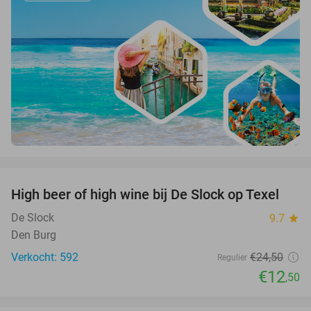
favorite_border
High beer of high wine bij De Slock op Texel
49%
De Slock
9.7
star
Den Burg
Verkocht: 592
€24
,50
Regulier
€12
,50
favorite_border