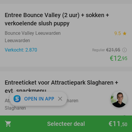
favorite_border
Entree Bounce Valley (2 uur) + sokken +
41%
verkoelende slush puppy
Bounce Valley Leeuwarden
9.5
star
Leeuwarden
Verkocht: 2.870
€21
,95
Regulier
€12
,95
favorite_border
Entreeticket voor Attractiepark Slagharen +
41%
evt. snackmenu
close
OPEN IN APP
Attractie- & Vakantiepark Slagharen
8.8
star
Slagharen
Verkocht: 5.578
€37
,90
Regulier
€11
shopping_cart
Selecteer deal
€22
,50
,40