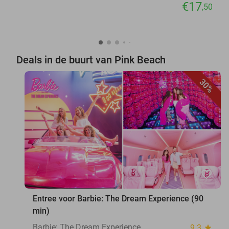
€17
,50
Deals in de buurt van Pink Beach
30%
favorite_border
Entree voor Barbie: The Dream Experience (90
min)
Barbie: The Dream Experience
9.3
star