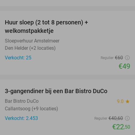
favorite_border
Huur sloep (2 tot 8 personen) +
18%
welkomstpakketje
Sloepverhuur Amstelmeer
Den Helder (+2 locaties)
Verkocht: 25
€60
Regulier
€49
favorite_border
3-gangendiner bij een Bar Bistro DuCo
45%
Bar Bistro DuCo
9.0
star
Callantsoog (+9 locaties)
Verkocht: 2.453
€40
,60
Regulier
€22
,50