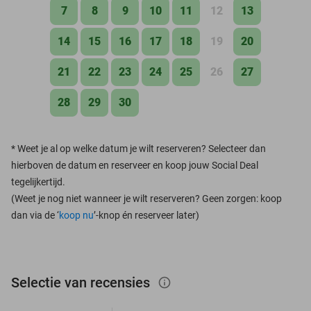
7
8
9
10
11
12
13
14
15
16
17
18
19
20
21
22
23
24
25
26
27
28
29
30
*
Weet je al op welke datum je wilt reserveren? Selecteer dan
hierboven de datum en reserveer en koop jouw Social Deal
tegelijkertijd.
(Weet je nog niet wanneer je wilt reserveren? Geen zorgen: koop
dan via de ‘
koop nu
’-knop én reserveer later)
Selectie van recensies
info_outlined