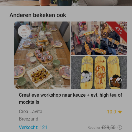
Anderen bekeken ook
41%
favorite_border
Creatieve workshop naar keuze + evt. high tea of
mocktails
Crea Lavita
10.0
star
Breezand
Verkocht: 121
€29
,50
Regulier