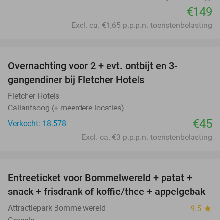
€149
Excl. ca. €1,65 p.p.p.n. toeristenbelasting
favorite_border
Overnachting voor 2 + evt. ontbijt en 3-
gangendiner bij Fletcher Hotels
Fletcher Hotels
Callantsoog (+ meerdere locaties)
€45
Verkocht: 18.578
Excl. ca. €3 p.p.p.n. toeristenbelasting
favorite_border
Entreeticket voor Bommelwereld + patat +
23%
snack + frisdrank of koffie/thee + appelgebak
Attractiepark Bommelwereld
9.5
star