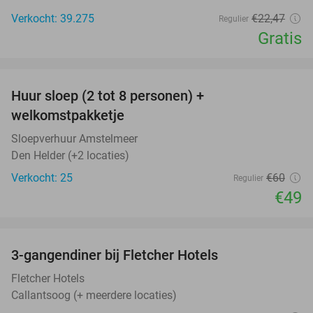
Verkocht: 39.275
€22
,47
Regulier
Gratis
favorite_border
Huur sloep (2 tot 8 personen) +
18%
welkomstpakketje
Sloepverhuur Amstelmeer
Den Helder (+2 locaties)
Verkocht: 25
€60
Regulier
€49
favorite_border
3-gangendiner bij Fletcher Hotels
42%
Fletcher Hotels
Callantsoog (+ meerdere locaties)