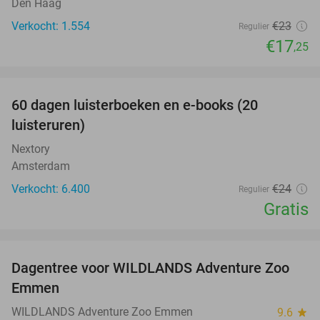
Den Haag
Verkocht: 1.554
€23
Regulier
€17
,25
favorite_border
100%
60 dagen luisterboeken en e-books (20
luisteruren)
Nextory
Amsterdam
Verkocht: 6.400
€24
Regulier
Gratis
favorite_border
Dagentree voor WILDLANDS Adventure Zoo
24%
Emmen
WILDLANDS Adventure Zoo Emmen
9.6
star