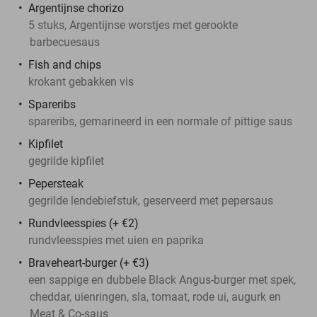
Argentijnse chorizo
5 stuks, Argentijnse worstjes met gerookte
barbecuesaus
Fish and chips
krokant gebakken vis
Spareribs
spareribs, gemarineerd in een normale of pittige saus
Kipfilet
gegrilde kipfilet
Pepersteak
gegrilde lendebiefstuk, geserveerd met pepersaus
Rundvleesspies (+ €2)
rundvleesspies met uien en paprika
Braveheart-burger (+ €3)
een sappige en dubbele Black Angus-burger met spek,
cheddar, uienringen, sla, tomaat, rode ui, augurk en
Meat & Co-saus