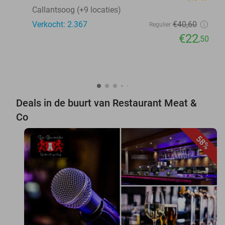
Callantsoog (+9 locaties)
Verkocht: 2.367
€40
,60
Regulier
€22
,50
Deals in de buurt van Restaurant Meat &
Co
58%