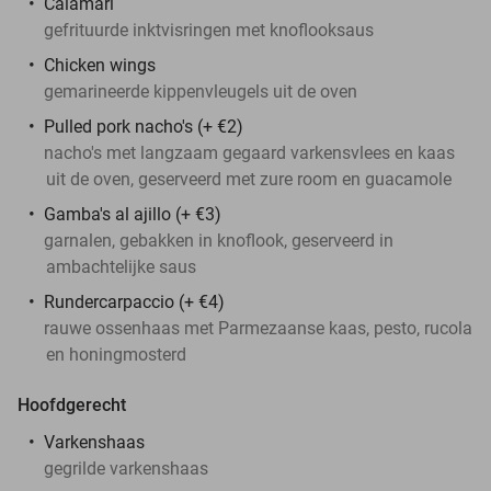
Calamari
gefrituurde inktvisringen met knoflooksaus
Chicken wings
gemarineerde kippenvleugels uit de oven
Pulled pork nacho's (+ €2)
nacho's met langzaam gegaard varkensvlees en kaas
uit de oven, geserveerd met zure room en guacamole
Gamba's al ajillo (+ €3)
garnalen, gebakken in knoflook, geserveerd in
ambachtelijke saus
Rundercarpaccio (+ €4)
rauwe ossenhaas met Parmezaanse kaas, pesto, rucola
en honingmosterd
Hoofdgerecht
Varkenshaas
gegrilde varkenshaas