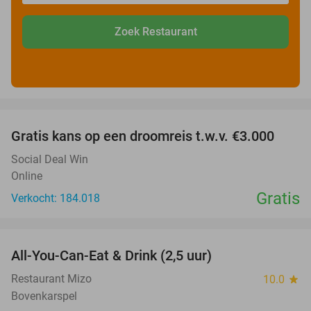
Zoek Restaurant
favorite_border
Gratis kans op een droomreis t.w.v. €3.000
Social Deal Win
Online
Gratis
Verkocht: 184.018
favorite_border
All-You-Can-Eat & Drink (2,5 uur)
16%
Restaurant Mizo
10.0
star
Bovenkarspel