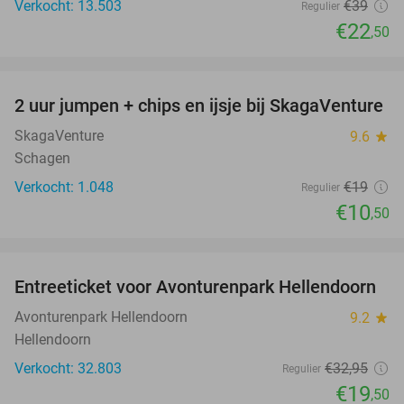
Verkocht: 13.503
€39
Regulier
€22
,50
favorite_border
2 uur jumpen + chips en ijsje bij SkagaVenture
45%
SkagaVenture
9.6
star
Schagen
Verkocht: 1.048
€19
Regulier
€10
,50
favorite_border
Entreeticket voor Avonturenpark Hellendoorn
41%
Avonturenpark Hellendoorn
9.2
star
Hellendoorn
Verkocht: 32.803
€32
,95
Regulier
€19
,50