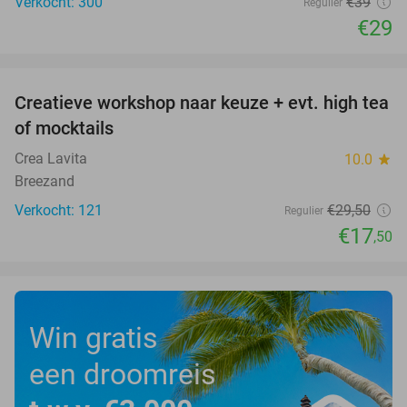
Verkocht: 300
€39
Regulier
€29
favorite_border
Creatieve workshop naar keuze + evt. high tea
41%
of mocktails
Crea Lavita
10.0
star
Breezand
Verkocht: 121
€29
,50
Regulier
€17
,50
Win gratis
een droomreis