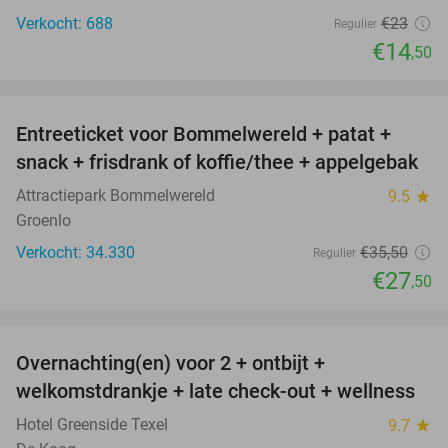
Verkocht: 688
€23
Regulier
€14
,50
favorite_border
Entreeticket voor Bommelwereld + patat +
23%
snack + frisdrank of koffie/thee + appelgebak
Attractiepark Bommelwereld
9.5
star
Groenlo
Verkocht: 34.330
€35
,50
Regulier
€27
,50
favorite_border
Overnachting(en) voor 2 + ontbijt +
32%
welkomstdrankje + late check-out + wellness
Hotel Greenside Texel
9.7
star