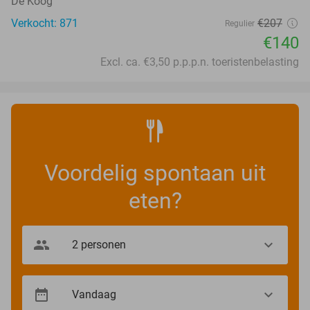
De Koog
Verkocht: 871
€207
Regulier
€140
Excl. ca. €3,50 p.p.p.n. toeristenbelasting
Voordelig spontaan uit
eten?