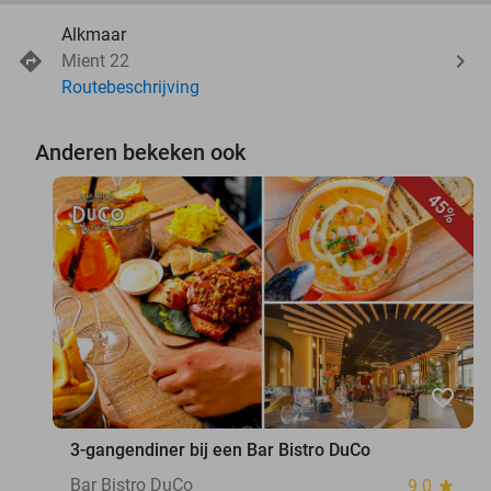
Alkmaar
Mient 22
Routebeschrijving
Anderen bekeken ook
45%
favorite_border
3-gangendiner bij een Bar Bistro DuCo
Bar Bistro DuCo
9.0
star