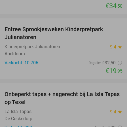
€34
,50
favorite_border
Entree Sprookjesweken Kinderpretpark
39%
Julianatoren
Kinderpretpark Julianatoren
9.4
star
Apeldoorn
Verkocht: 10.706
€32
,50
Regulier
€19
,95
favorite_border
Onbeperkt tapas + nagerecht bij La Isla Tapas
26%
op Texel
La Isla Tapas
9.4
star
De Cocksdorp