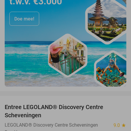
t.w.v. €3.000
Doe mee!
favorite_border
Entree LEGOLAND® Discovery Centre
25%
Scheveningen
LEGOLAND® Discovery Centre Scheveningen
9.0
star