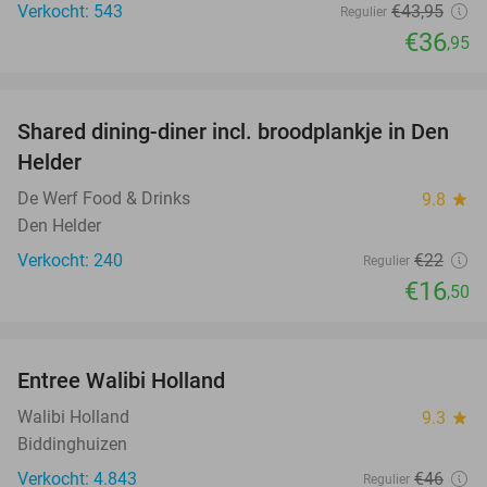
Verkocht: 543
€43
,95
Regulier
€36
,95
favorite_border
Shared dining-diner incl. broodplankje in Den
25%
Helder
De Werf Food & Drinks
9.8
star
Den Helder
Verkocht: 240
€22
Regulier
€16
,50
favorite_border
Entree Walibi Holland
25%
Walibi Holland
9.3
star
Biddinghuizen
Verkocht: 4.843
€46
Regulier