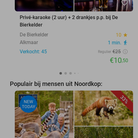
favorite_border
Privé-karaoke (2 uur) + 2 drankjes p.p. bij De
Bierkelder
De Bierkelder
10
star
Alkmaar
1 min.
directions_walk
Verkocht: 45
€25
Regulier
€10
,50
Populair bij mensen uit Noordkop:
33%
NEW
TODAY