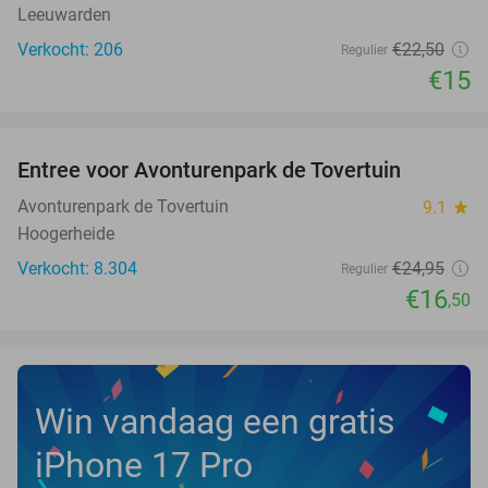
Leeuwarden
Verkocht: 206
€22
,50
Regulier
€15
favorite_border
Entree voor Avonturenpark de Tovertuin
34%
NEW
TODAY
Avonturenpark de Tovertuin
9.1
star
Hoogerheide
Verkocht: 8.304
€24
,95
Regulier
€16
,50
Win vandaag een gratis
iPhone 17 Pro