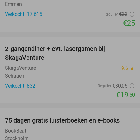
Emmen
Verkocht: 17.615
€33
Regulier
€25
favorite_border
2-gangendiner + evt. lasergamen bij
35%
SkagaVenture
SkagaVenture
9.6
star
Schagen
Verkocht: 832
€30
,05
Regulier
€19
,50
favorite_border
100%
75 dagen gratis luisterboeken en e-books
BookBeat
Stockholm