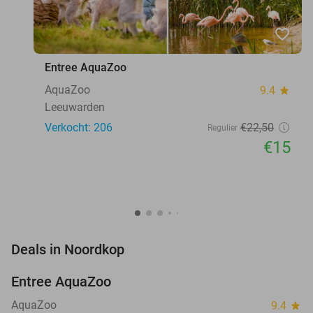
favorite_border
Entree AquaZoo
AquaZoo
9.4
star
Leeuwarden
Verkocht: 206
€22
,50
Regulier
€15
favorite_border
Deals in Noordkop
Entree AquaZoo
33%
NEW
TODAY
AquaZoo
9.4
star