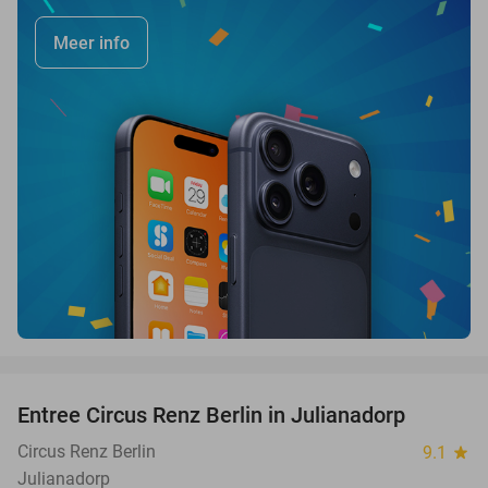
Meer info
favorite_border
Entree Circus Renz Berlin in Julianadorp
37%
Circus Renz Berlin
9.1
star
Julianadorp