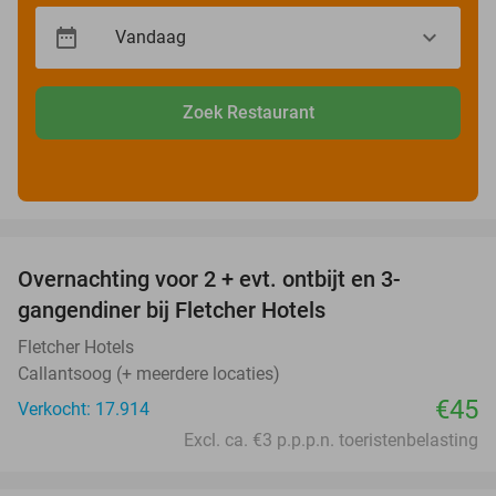
Zoek Restaurant
favorite_border
Overnachting voor 2 + evt. ontbijt en 3-
gangendiner bij Fletcher Hotels
Fletcher Hotels
Callantsoog (+ meerdere locaties)
€45
Verkocht: 17.914
Excl. ca. €3 p.p.p.n. toeristenbelasting
favorite_border