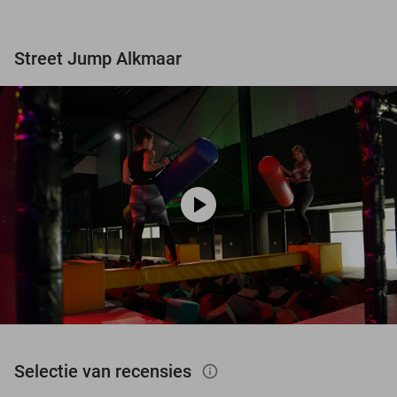
Street Jump Alkmaar
play_circle
Selectie van recensies
info_outlined