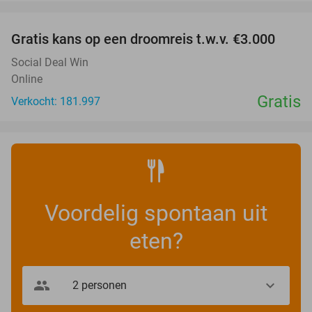
favorite_border
Gratis kans op een droomreis t.w.v. €3.000
Social Deal Win
Online
Gratis
Verkocht: 181.997
Voordelig spontaan uit
eten?