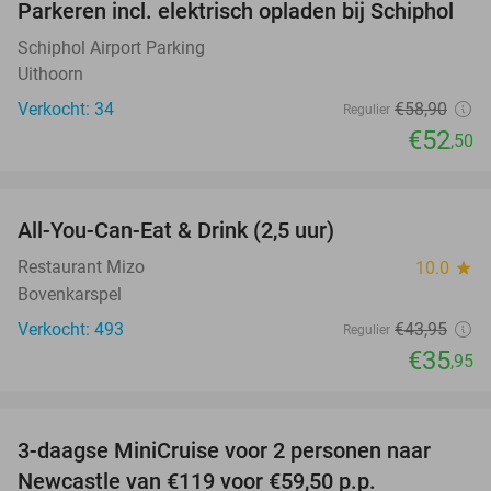
Parkeren incl. elektrisch opladen bij Schiphol
11%
Schiphol Airport Parking
Uithoorn
Verkocht: 34
€58
,90
Regulier
€52
,50
favorite_border
All-You-Can-Eat & Drink (2,5 uur)
18%
Restaurant Mizo
10.0
star
Bovenkarspel
Verkocht: 493
€43
,95
Regulier
€35
,95
favorite_border
3-daagse MiniCruise voor 2 personen naar
50%
Newcastle van €119 voor €59,50 p.p.