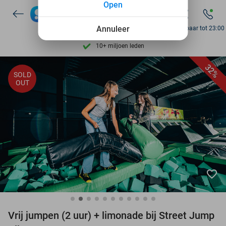
Open
Ontdek 15.000+ deals
7 dagen per week beschikbaar
Annuleer
Bereikbaar tot 23:00
10+ miljoen leden
9,4
op basis van
205.807 reviews
32%
SOLD
Ontdek 15.000+ deals
OUT
7 dagen per week beschikbaar
10+ miljoen leden
favorite_border
Vrij jumpen (2 uur) + limonade bij Street Jump