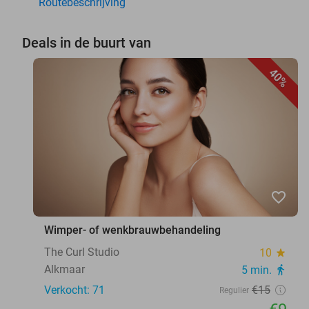
Routebeschrijving
Deals in de buurt van
40%
favorite_border
Wimper- of wenkbrauwbehandeling
The Curl Studio
10
star
Alkmaar
5 min.
directions_walk
Verkocht: 71
€15
Regulier