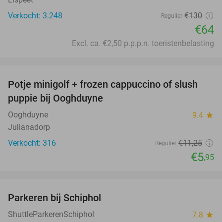
Verkocht: 3.248
€130
Regulier
€64
Excl. ca. €2,50 p.p.p.n. toeristenbelasting
favorite_border
Potje minigolf + frozen cappuccino of slush
47%
puppie bij Ooghduyne
Ooghduyne
9.4
star
Julianadorp
Verkocht: 316
€11
,25
Regulier
€5
,95
favorite_border
Parkeren bij Schiphol
36%
ShuttleParkerenSchiphol
7.8
star