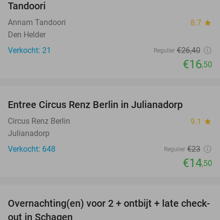
Tandoori
Annam Tandoori
8.7
star
Den Helder
Verkocht: 21
€26
,40
Regulier
€16
,50
favorite_border
Entree Circus Renz Berlin in Julianadorp
37%
Circus Renz Berlin
9.1
star
Julianadorp
Verkocht: 648
€23
Regulier
€14
,50
favorite_border
Overnachting(en) voor 2 + ontbijt + late check-
43%
out in Schagen