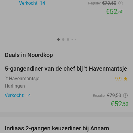
Verkocht: 14
€79
,50
Regulier
€52
,50
favorite_border
Deals in Noordkop
5-gangendiner van de chef bij 't Havenmantsje
34%
NEW
TODAY
´t Havenmantsje
9.9
star
Harlingen
Verkocht: 14
€79
,50
Regulier
€52
,50
favorite_border
Indiaas 2-gangen keuzediner bij Annam
38%