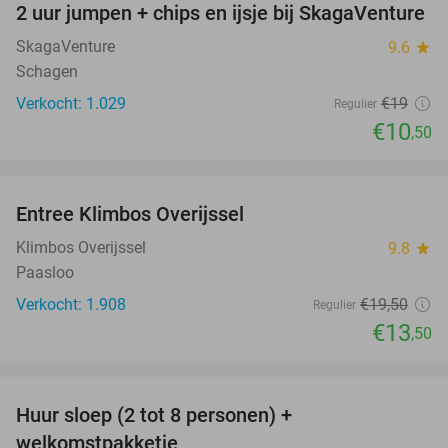
2 uur jumpen + chips en ijsje bij SkagaVenture
45%
SkagaVenture
9.6
star
Schagen
Verkocht: 1.029
€19
Regulier
€10
,50
favorite_border
Entree Klimbos Overijssel
31%
Klimbos Overijssel
9.8
star
Paasloo
Verkocht: 1.908
€19
,50
Regulier
€13
,50
favorite_border
Huur sloep (2 tot 8 personen) +
18%
welkomstpakketje