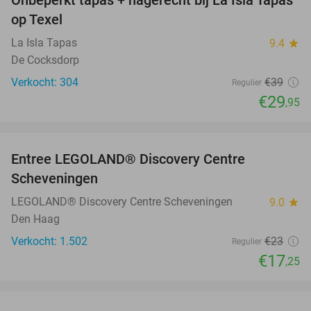
Onbeperkt tapas + nagerecht bij La Isla Tapas
23%
op Texel
La Isla Tapas
9.4
star
De Cocksdorp
Verkocht: 304
€39
Regulier
€29
,95
favorite_border
Entree LEGOLAND® Discovery Centre
25%
Scheveningen
LEGOLAND® Discovery Centre Scheveningen
9.0
star
Den Haag
Verkocht: 1.502
€23
Regulier
€17
,25
favorite_border