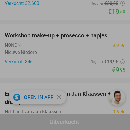
Verkocht: 32.600
€30
,50
Regulier
€19
,50
favorite_border
Workshop make-up + prosecco + hapjes
50%
NONON
9.9
star
Nieuwe Niedorp
Verkocht: 346
€19
,95
Regulier
€9
,95
favorite_border
Entree voor Het Land van Jan Klaassen +
30%
close
OPEN IN APP
drankje
Het Land van Jan Klaassen
9.6
star
Braamt
Uitverkocht!
Verkocht: 3.697
€16
,90
Regulier