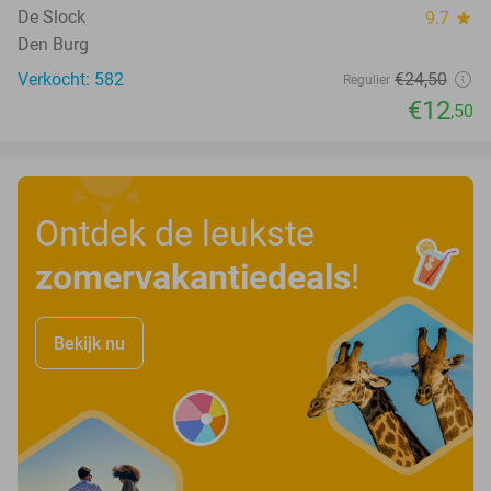
De Slock
9.7
star
Den Burg
Verkocht: 582
€24
,50
Regulier
€12
,50
Ontdek de leukste
zomervakantiedeals
!
Bekijk nu