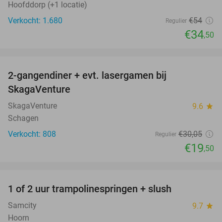
Hoofddorp (+1 locatie)
Verkocht: 1.680
€54
Regulier
€34
,50
favorite_border
2-gangendiner + evt. lasergamen bij
35%
SkagaVenture
SkagaVenture
9.6
star
Schagen
Verkocht: 808
€30
,05
Regulier
€19
,50
favorite_border
1 of 2 uur trampolinespringen + slush
43%
Samcity
9.7
star
Hoorn