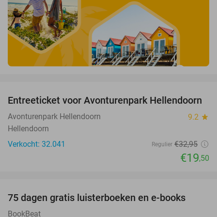
favorite_border
Entreeticket voor Avonturenpark Hellendoorn
41%
Avonturenpark Hellendoorn
9.2
star
Hellendoorn
Verkocht: 32.041
€32
,95
Regulier
€19
,50
favorite_border
100%
75 dagen gratis luisterboeken en e-books
BookBeat