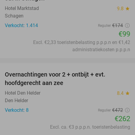
Hotel Marktstad
9.8
star
Schagen
Verkocht: 1.414
€174
Regulier
€99
Excl. €2,33 toeristenbelasting p.p.p.n en €1,42
administratiekosten p.p.p.n
favorite_border
Overnachtingen voor 2 + ontbijt + evt.
44%
hoofdgerecht aan zee
Hotel Den Helder
8.4
star
Den Helder
Verkocht: 8
€472
Regulier
€262
Excl. ca. €3 p.p.p.n. toeristenbelasting