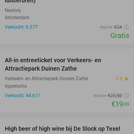
luisteruren)
Nextory
Amsterdam
Verkocht: 6.377
€24
Regulier
Gratis
favorite_border
All-in entreeticket voor Verkeers- en
15%
Attractiepark Duinen Zathe
Verkeers- en Attractiepark Duinen Zathe
9.8
star
Appelscha
Verkocht: 44.611
€23
,50
Regulier
€19
,99
favorite_border
High beer of high wine bij De Slock op Texel
49%