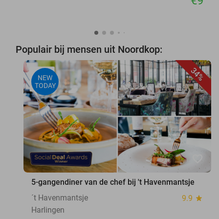
€9
Populair bij mensen uit Noordkop:
34%
NEW
TODAY
favorite_border
5-gangendiner van de chef bij 't Havenmantsje
´t Havenmantsje
9.9
star
Harlingen