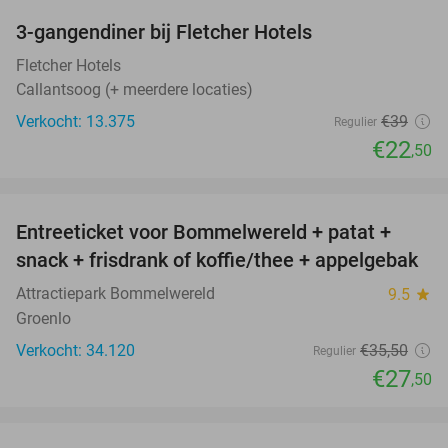
3-gangendiner bij Fletcher Hotels
42%
Fletcher Hotels
Callantsoog (+ meerdere locaties)
Verkocht: 13.375
€39
Regulier
€22
,50
favorite_border
Entreeticket voor Bommelwereld + patat +
23%
snack + frisdrank of koffie/thee + appelgebak
Attractiepark Bommelwereld
9.5
star
Groenlo
Verkocht: 34.120
€35
,50
Regulier
€27
,50
favorite_border