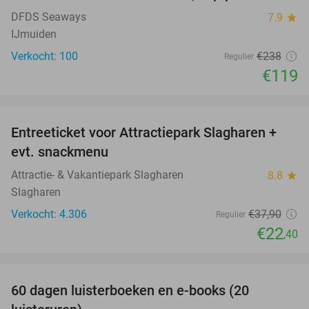
DFDS Seaways
7.9
star
IJmuiden
Verkocht: 100
€238
Regulier
€119
favorite_border
Entreeticket voor Attractiepark Slagharen +
41%
evt. snackmenu
Attractie- & Vakantiepark Slagharen
8.8
star
Slagharen
Verkocht: 4.306
€37
,90
Regulier
€22
,40
favorite_border
100%
60 dagen luisterboeken en e-books (20