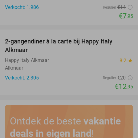
Verkocht: 1.986
€14
Regulier
€7
,95
favorite_border
2-gangendiner à la carte bij Happy Italy
35%
Alkmaar
Happy Italy Alkmaar
8.2
star
Alkmaar
Verkocht: 2.305
€20
Regulier
€12
,95
Ontdek de beste
vakantie
deals in eigen land
!