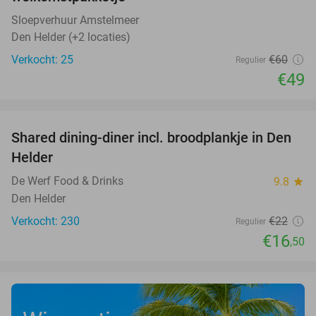
Sloepverhuur Amstelmeer
Den Helder (+2 locaties)
Verkocht: 25
€60
Regulier
€49
favorite_border
Shared dining-diner incl. broodplankje in Den
25%
Helder
De Werf Food & Drinks
9.8
star
Den Helder
Verkocht: 230
€22
Regulier
€16
,50