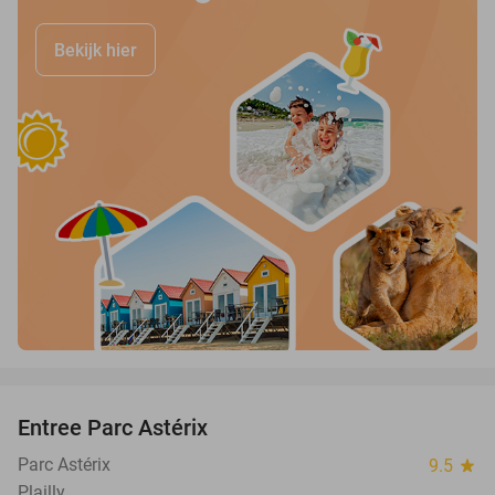
Bekijk hier
favorite_border
Entree Parc Astérix
30%
Parc Astérix
9.5
star
Plailly