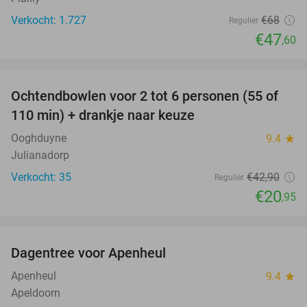
Verkocht: 1.727
€68
Regulier
€47
,60
favorite_border
Ochtendbowlen voor 2 tot 6 personen (55 of
51%
110 min) + drankje naar keuze
Ooghduyne
9.4
star
Julianadorp
Verkocht: 35
€42
,90
Regulier
€20
,95
favorite_border
Dagentree voor Apenheul
36%
Apenheul
9.4
star
Apeldoorn