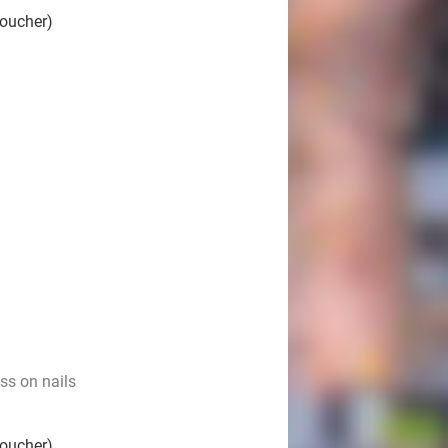
voucher)
ess on nails
voucher)