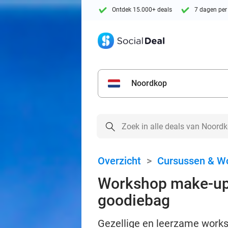
Ontdek 15.000+ deals
7 dagen per
Noordkop
Overzicht
>
Cursussen & W
Workshop make-up, 
goodiebag
Gezellige en leerzame worksh