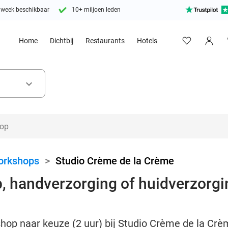
 week beschikbaar
10+ miljoen leden
Home
Dichtbij
Restaurants
Hotels
keyboard_arrow_down
orkshops
>
Studio Crème de la Crème
handverzorging of huidverzorgin
op naar keuze (2 uur) bij Studio Crème de la Crèm