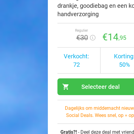
drankje, goodiebag en een k
handverzorging
Regulier
€14
€30
,95
Verkocht:
Korting
72
50%
shopping_cart
Selecteer deal
navi
Dagelijks om middernacht nieuw
Social Deals. Wees snel, op = op
Gratis?!
- Deel deze deal met vrien