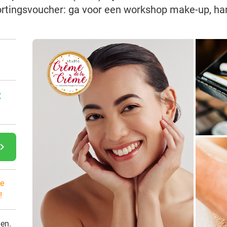
ortingsvoucher: ga voor een workshop make-up, ha
:
gate_next
e
!
den.