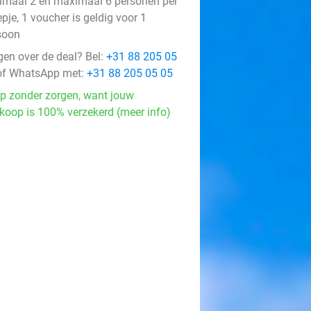
imaal 2 en maximaal 6 personen per
pje, 1 voucher is geldig voor 1
soon
gen over de deal? Bel:
+31 88 205 05
f WhatsApp met:
+31 88 205 05 05
p zonder zorgen, want jouw
koop is 100% verzekerd (meer info)