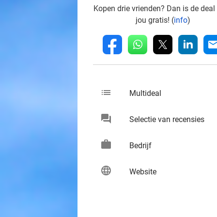
Kopen drie vrienden? Dan is de deal
jou gratis! (
info
)
whatsapp
linkedin
fb
mai
list
keybo
Multideal
chat
keybo
Selectie van recensies
work
keybo
Bedrijf
language
keybo
Website