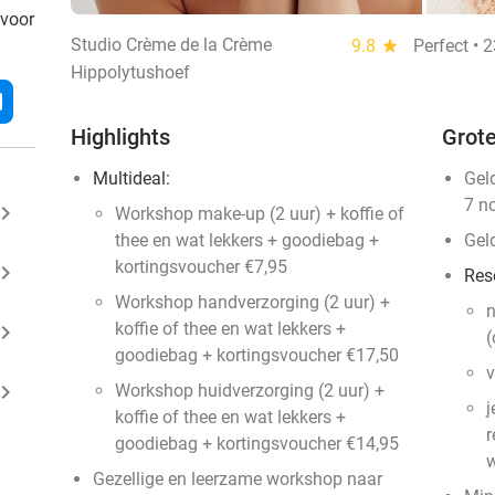
 voor
Studio Crème de la Crème
9.8
star
Perfect • 
Hippolytushoef
l
Highlights
Grote
Multideal:
Gel
7 n
ard_arrow_right
Workshop make-up (2 uur) + koffie of
thee en wat lekkers + goodiebag +
Gel
kortingsvoucher €7,95
ard_arrow_right
Res
Workshop handverzorging (2 uur) +
n
koffie of thee en wat lekkers +
ard_arrow_right
(
goodiebag + kortingsvoucher €17,50
v
ard_arrow_right
Workshop huidverzorging (2 uur) +
j
koffie of thee en wat lekkers +
r
goodiebag + kortingsvoucher €14,95
w
Gezellige en leerzame workshop naar