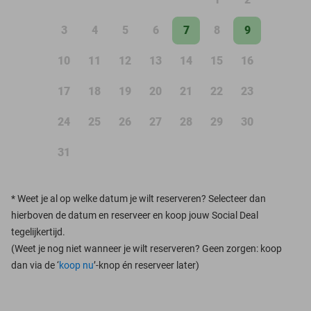
3
4
5
6
7
8
9
10
11
12
13
14
15
16
17
18
19
20
21
22
23
24
25
26
27
28
29
30
31
*
Weet je al op welke datum je wilt reserveren? Selecteer dan
hierboven de datum en reserveer en koop jouw Social Deal
tegelijkertijd.
(Weet je nog niet wanneer je wilt reserveren? Geen zorgen: koop
dan via de ‘
koop nu
’-knop én reserveer later)