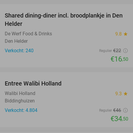
favorite_border
Shared dining-diner incl. broodplankje in Den
25%
Helder
De Werf Food & Drinks
9.8
star
Den Helder
Verkocht: 240
€22
Regulier
€16
,50
favorite_border
Entree Walibi Holland
25%
Walibi Holland
9.3
star
Biddinghuizen
Verkocht: 4.804
€46
Regulier
€34
,50
favorite_border