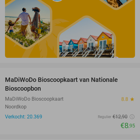
favorite_border
MaDiWoDo Bioscoopkaart van Nationale
31%
Bioscoopbon
MaDiWoDo Bioscoopkaart
8.8
star
Noordkop
Verkocht: 20.369
€12
,90
Regulier
€8
,95
favorite_border