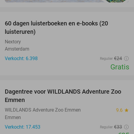
favorite_border
100%
60 dagen luisterboeken en e-books (20
luisteruren)
Nextory
Amsterdam
Verkocht: 6.398
€24
Regulier
Gratis
favorite_border
Dagentree voor WILDLANDS Adventure Zoo
24%
Emmen
WILDLANDS Adventure Zoo Emmen
9.6
star
Emmen
Verkocht: 17.453
€33
Regulier