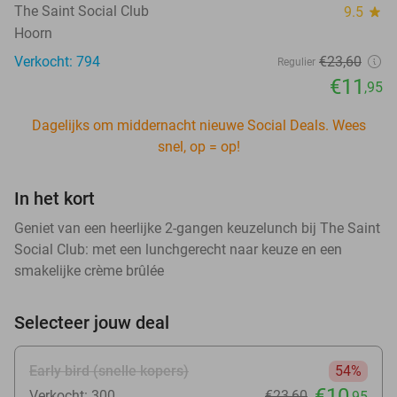
The Saint Social Club
9.5
star
Hoorn
Verkocht: 794
€23
,60
Regulier
€11
,95
Dagelijks om middernacht nieuwe Social Deals. Wees
snel, op = op!
In het kort
Geniet van een heerlijke 2-gangen keuzelunch bij The Saint
Social Club: met een lunchgerecht naar keuze en een
smakelijke crème brûlée
Selecteer jouw deal
Early bird (snelle kopers)
54%
€10
Verkocht: 300
€23
,60
,95