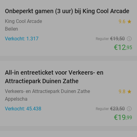
Onbeperkt gamen (3 uur) bij King Cool Arcade
34%
King Cool Arcade
9.6
star
Beilen
Verkocht: 1.317
€19
,50
Regulier
€12
,95
favorite_border
All-in entreeticket voor Verkeers- en
15%
Attractiepark Duinen Zathe
Verkeers- en Attractiepark Duinen Zathe
9.8
star
Appelscha
Verkocht: 45.438
€23
,50
Regulier
€19
,99
favorite_border