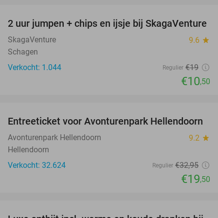
2 uur jumpen + chips en ijsje bij SkagaVenture
45%
SkagaVenture
9.6
star
Schagen
Verkocht: 1.044
€19
Regulier
€10
,50
favorite_border
Entreeticket voor Avonturenpark Hellendoorn
41%
Avonturenpark Hellendoorn
9.2
star
Hellendoorn
Verkocht: 32.624
€32
,95
Regulier
€19
,50
favorite_border