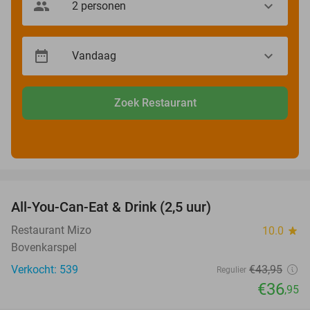
Zoek Restaurant
favorite_border
All-You-Can-Eat & Drink (2,5 uur)
16%
Restaurant Mizo
10.0
star
Bovenkarspel
Verkocht: 539
€43
,95
Regulier
€36
,95