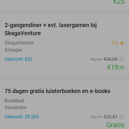
€25
favorite_border
2-gangendiner + evt. lasergamen bij
35%
SkagaVenture
SkagaVenture
9.6
star
Schagen
Verkocht: 832
€30
,05
Regulier
€19
,50
favorite_border
100%
75 dagen gratis luisterboeken en e-books
BookBeat
Stockholm
Verkocht: 39.265
€22
,47
Regulier
Gratis