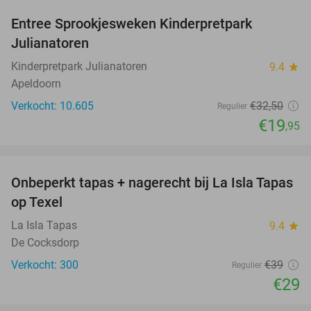
Entree Sprookjesweken Kinderpretpark
39%
Julianatoren
Kinderpretpark Julianatoren
9.4
star
Apeldoorn
Verkocht: 10.605
€32
,50
Regulier
€19
,95
favorite_border
Onbeperkt tapas + nagerecht bij La Isla Tapas
26%
op Texel
La Isla Tapas
9.4
star
De Cocksdorp
Verkocht: 300
€39
Regulier
€29
favorite_border