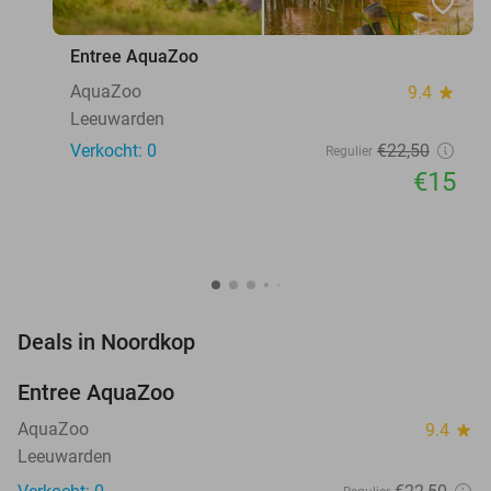
favorite_border
Entree AquaZoo
AquaZoo
9.4
star
Leeuwarden
Verkocht: 0
€22
,50
Regulier
€15
favorite_border
Deals in Noordkop
Entree AquaZoo
33%
NEW
TODAY
AquaZoo
9.4
star
Leeuwarden