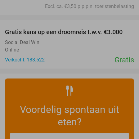
Excl. ca. €3,50 p.p.p.n. toeristenbelasting
favorite_border
Gratis kans op een droomreis t.w.v. €3.000
Social Deal Win
Online
Gratis
Verkocht: 183.522
Voordelig spontaan uit
eten?