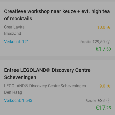
Creatieve workshop naar keuze + evt. high tea
41%
of mocktails
Crea Lavita
10.0
star
Breezand
Verkocht: 121
€29
,50
Regulier
€17
,50
favorite_border
Entree LEGOLAND® Discovery Centre
25%
Scheveningen
LEGOLAND® Discovery Centre Scheveningen
9.0
star
Den Haag
Verkocht: 1.543
€23
Regulier
€17
,25