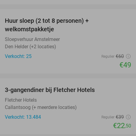
favorite_border
Huur sloep (2 tot 8 personen) +
18%
welkomstpakketje
Sloepverhuur Amstelmeer
Den Helder (+2 locaties)
Verkocht: 25
€60
Regulier
€49
favorite_border
3-gangendiner bij Fletcher Hotels
42%
Fletcher Hotels
Callantsoog (+ meerdere locaties)
Verkocht: 13.484
€39
Regulier
€22
,50
favorite_border