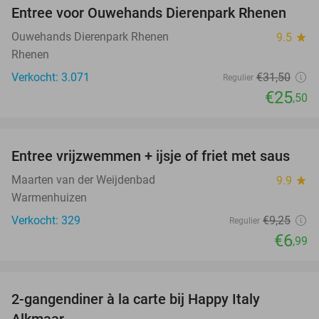
Entree voor Ouwehands Dierenpark Rhenen
19%
Ouwehands Dierenpark Rhenen
9.5
star
Rhenen
Verkocht: 3.071
€31
,50
Regulier
€25
,50
favorite_border
Entree vrijzwemmen + ijsje of friet met saus
24%
Maarten van der Weijdenbad
9.9
star
Warmenhuizen
Verkocht: 329
€9
,25
Regulier
€6
,99
favorite_border
2-gangendiner à la carte bij Happy Italy
35%
Alkmaar