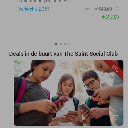
Callantsoog (+9 locaties)
Verkocht: 2.367
€40
,60
Regulier
€22
,50
Deals in de buurt van The Saint Social Club
55%
favorite_border