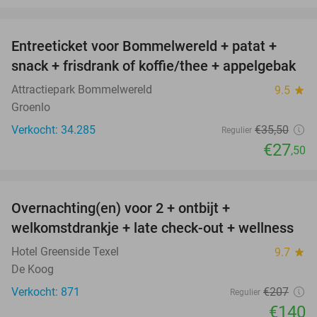
favorite_border
Entreeticket voor Bommelwereld + patat +
23%
snack + frisdrank of koffie/thee + appelgebak
Attractiepark Bommelwereld
9.5
star
Groenlo
Verkocht: 34.285
€35
,50
Regulier
€27
,50
favorite_border
Overnachting(en) voor 2 + ontbijt +
32%
welkomstdrankje + late check-out + wellness
Hotel Greenside Texel
9.7
star
De Koog
Verkocht: 871
€207
Regulier
€140