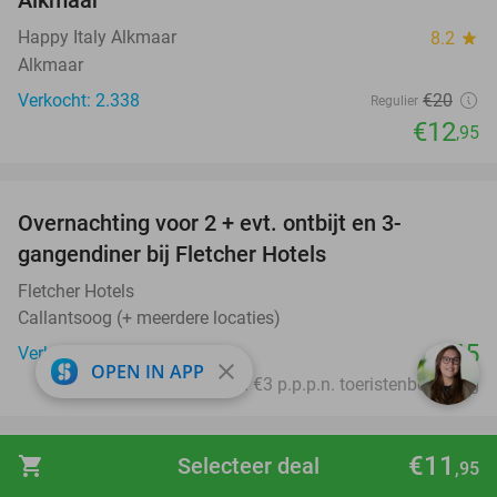
Happy Italy Alkmaar
8.2
star
Alkmaar
Verkocht: 2.338
€20
Regulier
€12
,95
favorite_border
Overnachting voor 2 + evt. ontbijt en 3-
gangendiner bij Fletcher Hotels
Fletcher Hotels
Callantsoog (+ meerdere locaties)
€45
Verkocht: 18.056
close
OPEN IN APP
Excl. ca. €3 p.p.p.n. toeristenbelasting
favorite_border
€11
shopping_cart
Selecteer deal
,95
Potje minigolf + frozen cappuccino of slush
47%