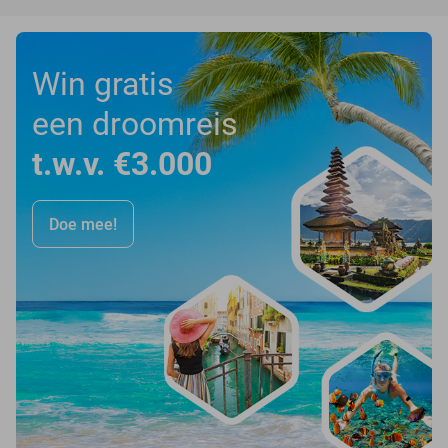
Win gratis
een droomreis
t.w.v. €3.000
Doe mee!