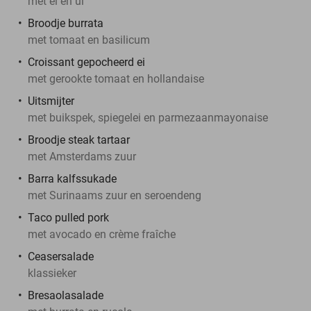
met ei en ui
Broodje burrata
met tomaat en basilicum
Croissant gepocheerd ei
met gerookte tomaat en hollandaise
Uitsmijter
met buikspek, spiegelei en parmezaanmayonaise
Broodje steak tartaar
met Amsterdams zuur
Barra kalfssukade
met Surinaams zuur en seroendeng
Taco pulled pork
met avocado en crème fraîche
Ceasersalade
klassieker
Bresaolasalade