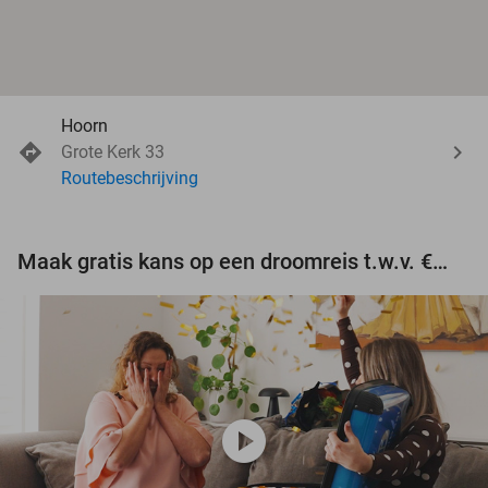
Hoorn
Grote Kerk 33
Routebeschrijving
Maak gratis kans op een droomreis t.w.v. €3.000!
play_circle