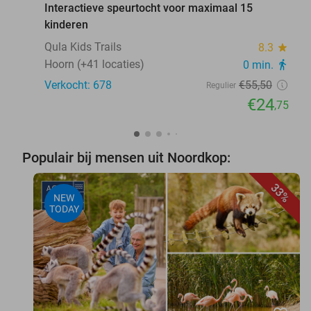
Interactieve speurtocht voor maximaal 15
kinderen
Qula Kids Trails
8.3
star
Hoorn (+41 locaties)
0 min.
directions_walk
Verkocht: 678
€55
,50
Regulier
€24
,75
Populair bij mensen uit Noordkop:
33%
NEW
TODAY