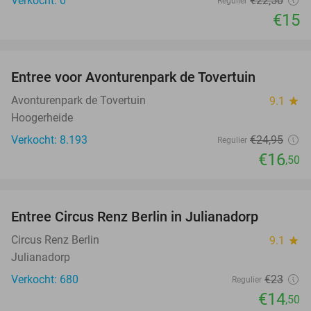
Verkocht: 0
€22
,50
Regulier
€15
favorite_border
Entree voor Avonturenpark de Tovertuin
34%
NEW
TODAY
Avonturenpark de Tovertuin
9.1
star
Hoogerheide
Verkocht: 8.193
€24
,95
Regulier
€16
,50
favorite_border
Entree Circus Renz Berlin in Julianadorp
37%
Circus Renz Berlin
9.1
star
Julianadorp
Verkocht: 680
€23
Regulier
€14
,50