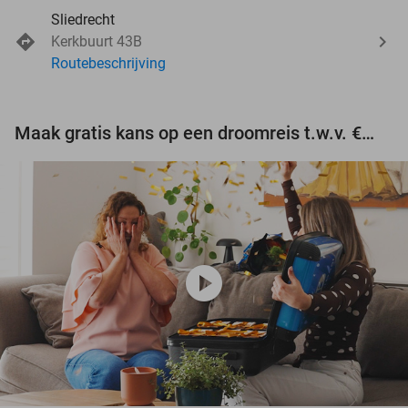
Sliedrecht
Kerkbuurt 43B
Routebeschrijving
Maak gratis kans op een droomreis t.w.v. €3.000!
play_circle