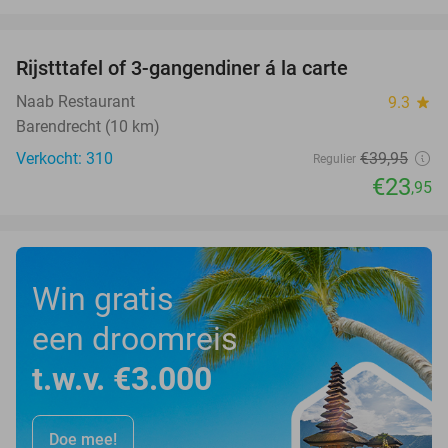
favorite_border
Rijstttafel of 3-gangendiner á la carte
40%
Naab Restaurant
9.3
star
Barendrecht (10 km)
Verkocht: 310
€39
,95
Regulier
€23
,95
Win gratis
een droomreis
t.w.v. €3.000
Doe mee!