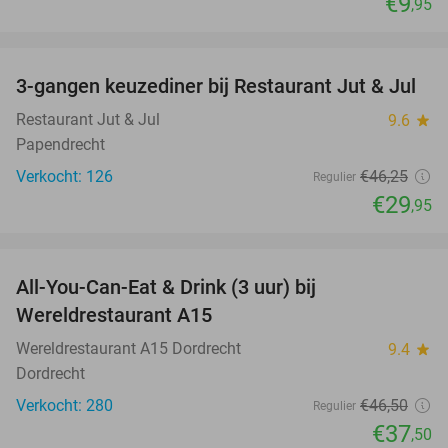
€9
,95
favorite_border
3-gangen keuzediner bij Restaurant Jut & Jul
35%
Restaurant Jut & Jul
9.6
star
Papendrecht
Verkocht: 126
€46
,25
Regulier
€29
,95
favorite_border
All-You-Can-Eat & Drink (3 uur) bij
19%
Wereldrestaurant A15
Wereldrestaurant A15 Dordrecht
9.4
star
Dordrecht
Verkocht: 280
€46
,50
Regulier
€37
,50