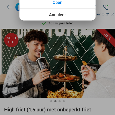
Open
7 dagen per week beschikbaar
10+ miljoen leden
Annuleer
Bereikbaar tot 21:00
9,4
op basis van
206.160 reviews
Ontdek 15.000+ deals
35%
SOLD
7 dagen per week beschikbaar
OUT
10+ miljoen leden
favorite_border
High friet (1,5 uur) met onbeperkt friet