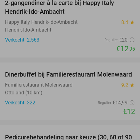
2-gangendiner à la carte bij Happy Italy
35%
Hendrik-Ido-Ambacht
Happy Italy Hendrik-Ido-Ambacht
8.4
star
Hendrik-Ido-Ambacht
Verkocht: 2.563
€20
Regulier
€12
,95
favorite_border
Dinerbuffet bij Familierestaurant Molenwaard
20%
Familierestaurant Molenwaard
9.2
star
Ottoland (10 km)
Verkocht: 322
€14
,99
Regulier
€12
favorite_border
Pedicurebehandeling naar keuze (30, 60 of 90
53%