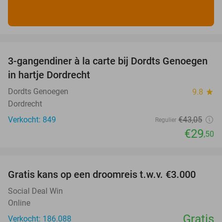
favorite_border
3-gangendiner à la carte bij Dordts Genoegen
31%
in hartje Dordrecht
Dordts Genoegen
9.8
star
Dordrecht
Verkocht: 849
€43
,05
Regulier
€29
,50
favorite_border
Gratis kans op een droomreis t.w.v. €3.000
Social Deal Win
Online
Gratis
Verkocht: 186.088