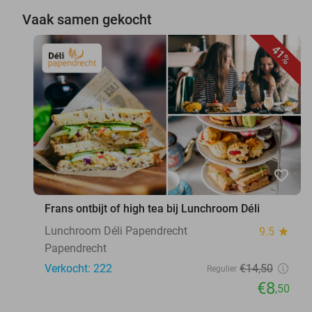
Vaak samen gekocht
41%
favorite_border
Frans ontbijt of high tea bij Lunchroom Déli
Lunchroom Déli Papendrecht
9.5
star
Papendrecht
Verkocht: 222
€14
,50
Regulier
€8
,50