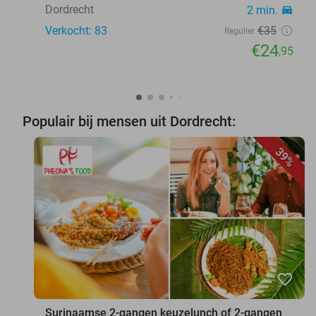
Dordrecht
2 min.
directions_car
Verkocht: 83
€35
Regulier
€24
,95
Populair bij mensen uit Dordrecht:
39%
favorite_border
Surinaamse 2-gangen keuzelunch of 2-gangen