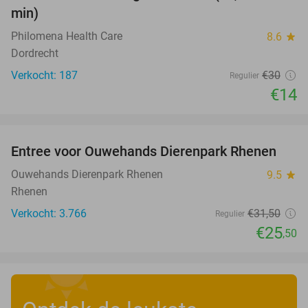
min)
Philomena Health Care
8.6
star
Dordrecht
Verkocht: 187
€30
Regulier
€14
favorite_border
Entree voor Ouwehands Dierenpark Rhenen
19%
Ouwehands Dierenpark Rhenen
9.5
star
Rhenen
Verkocht: 3.766
€31
,50
Regulier
€25
,50