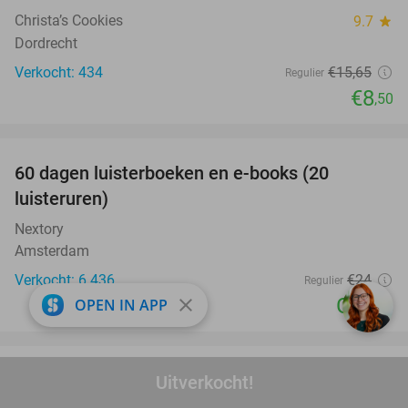
Christa’s Cookies
9.7
star
Dordrecht
Verkocht: 434
€15
,65
Regulier
€8
,50
favorite_border
100%
60 dagen luisterboeken en e-books (20
luisteruren)
Nextory
Amsterdam
Verkocht: 6.436
€24
Regulier
Gratis
close
OPEN IN APP
favorite_border
Schilder- of tekenworkshop naar keuze (2 of 3
Uitverkocht!
58%
uur) in Rotterdam