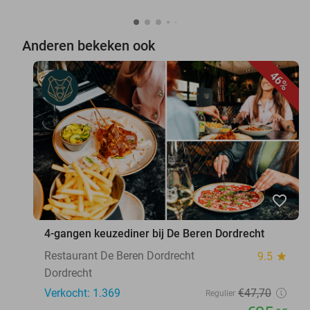
Anderen bekeken ook
46%
favorite_border
4-gangen keuzediner bij De Beren Dordrecht
Restaurant De Beren Dordrecht
9.5
star
Dordrecht
Verkocht: 1.369
€47
,70
Regulier