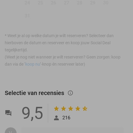
24
25
26
27
28
29
30
31
*
Weet je al op welke datum je wilt reserveren? Selecteer dan
hierboven de datum en reserveer en koop jouw Social Deal
tegelijkertijd.
(Weet je nog niet wanneer je wilt reserveren? Geen zorgen: koop
dan via de ‘
koop nu
’-knop én reserveer later)
Selectie van recensies
info_outlined
9,5
216