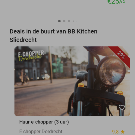
€25
,95
Deals in de buurt van BB Kitchen
Sliedrecht
29%
favorite_border
Huur e-chopper (3 uur)
E-chopper Dordrecht
9.8
star