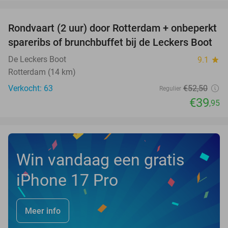
favorite_border
Rondvaart (2 uur) door Rotterdam + onbeperkt
24%
spareribs of brunchbuffet bij de Leckers Boot
De Leckers Boot
9.1
star
Rotterdam (14 km)
Verkocht: 63
€52
,50
Regulier
€39
,95
Win vandaag een gratis
iPhone 17 Pro
Meer info