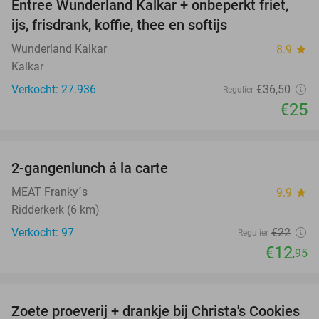
Entree Wunderland Kalkar + onbeperkt friet,
32%
ijs, frisdrank, koffie, thee en softijs
Wunderland Kalkar
8.9
star
Kalkar
Verkocht: 27.936
€36
,50
Regulier
€25
favorite_border
2-gangenlunch á la carte
41%
MEAT Franky´s
9.9
star
Ridderkerk (6 km)
Verkocht: 97
€22
Regulier
€12
,95
favorite_border
Zoete proeverij + drankje bij Christa's Cookies
46%