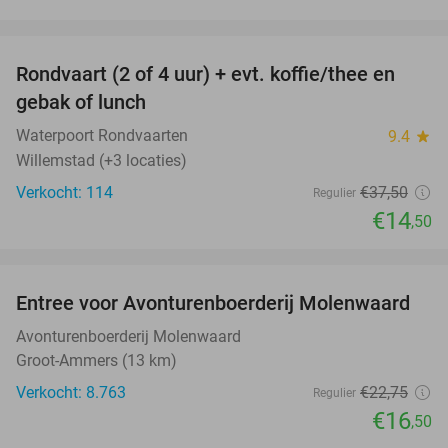
favorite_border
Rondvaart (2 of 4 uur) + evt. koffie/thee en
61%
gebak of lunch
Waterpoort Rondvaarten
9.4
star
Willemstad (+3 locaties)
Verkocht: 114
€37
,50
Regulier
€14
,50
favorite_border
Entree voor Avonturenboerderij Molenwaard
27%
Avonturenboerderij Molenwaard
Groot-Ammers (13 km)
Verkocht: 8.763
€22
,75
Regulier
€16
,50