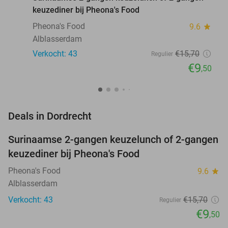
keuzediner bij Pheona's Food
Pheona's Food
9.6
star
Alblasserdam
Verkocht: 43
€15
,70
Regulier
€9
,50
favorite_border
Deals in Dordrecht
Surinaamse 2-gangen keuzelunch of 2-gangen
39%
keuzediner bij Pheona's Food
Pheona's Food
9.6
star
Alblasserdam
Verkocht: 43
€15
,70
Regulier
€9
,50