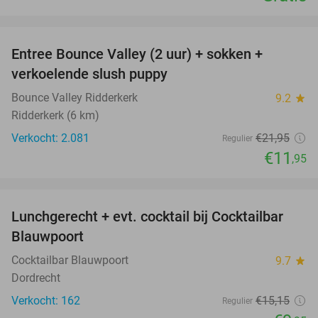
favorite_border
Entree Bounce Valley (2 uur) + sokken +
46%
verkoelende slush puppy
Bounce Valley Ridderkerk
9.2
star
Ridderkerk (6 km)
Verkocht: 2.081
€21
,95
Regulier
€11
,95
favorite_border
Lunchgerecht + evt. cocktail bij Cocktailbar
34%
Blauwpoort
Cocktailbar Blauwpoort
9.7
star
Dordrecht
Verkocht: 162
€15
,15
Regulier