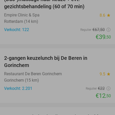
41%
gezichtsbehandeling (60 of 70 min)
Empire Clinic & Spa
8.6
star
Rotterdam (14 km)
Verkocht: 122
€67
,50
Regulier
€39
,50
favorite_border
2-gangen keuzelunch bij De Beren in
43%
Gorinchem
Restaurant De Beren Gorinchem
9.5
star
Gorinchem (15 km)
Verkocht: 2.201
€22
Regulier
€12
,50
favorite_border