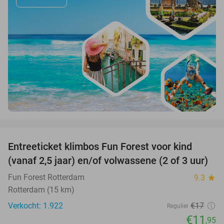
favorite_border
Entreeticket klimbos Fun Forest voor kind
30%
(vanaf 2,5 jaar) en/of volwassene (2 of 3 uur)
Fun Forest Rotterdam
9.3
star
Rotterdam (15 km)
Verkocht: 1.922
€17
Regulier
€11
,95