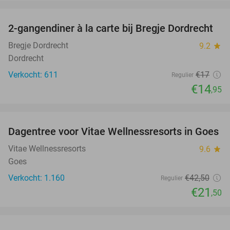
favorite_border
2-gangendiner à la carte bij Bregje Dordrecht
12%
Bregje Dordrecht
9.2
star
Dordrecht
Verkocht: 611
€17
Regulier
€14
,95
favorite_border
Dagentree voor Vitae Wellnessresorts in Goes
49%
Vitae Wellnessresorts
9.6
star
Goes
Verkocht: 1.160
€42
,50
Regulier
€21
,50
favorite_border