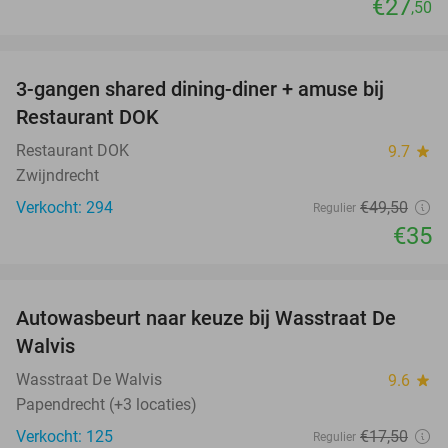
€27
,50
favorite_border
3-gangen shared dining-diner + amuse bij
29%
Restaurant DOK
Restaurant DOK
9.7
star
Zwijndrecht
Verkocht: 294
€49
,50
Regulier
€35
favorite_border
Autowasbeurt naar keuze bij Wasstraat De
29%
Walvis
Wasstraat De Walvis
9.6
star
Papendrecht (+3 locaties)
Verkocht: 125
€17
,50
Regulier