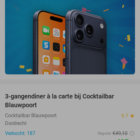
favorite_border
3-gangendiner à la carte bij Cocktailbar
44%
Blauwpoort
Cocktailbar Blauwpoort
9.7
star
Dordrecht
Verkocht: 187
€49
,10
Regulier