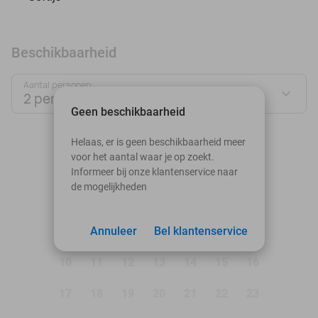
Beschikbaarheid
Aantal personen:
2 personen
Geen beschikbaarheid
augustus 2026
Helaas, er is geen beschikbaarheid meer
voor het aantal waar je op zoekt.
Ma
Di
Wo
Do
Vr
Za
Zo
Informeer bij onze klantenservice naar
de mogelijkheden
1
2
3
Annuleer
4
5
Bel klantenservice
6
7
8
9
10
11
12
13
14
15
16
17
18
19
20
21
22
23