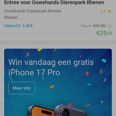
Entree voor Ouwehands Dierenpark Rhenen
19%
Ouwehands Dierenpark Rhenen
9.5
star
Rhenen
Verkocht: 3.404
€31
,50
Regulier
€25
,50
Win vandaag een gratis
iPhone 17 Pro
Meer info