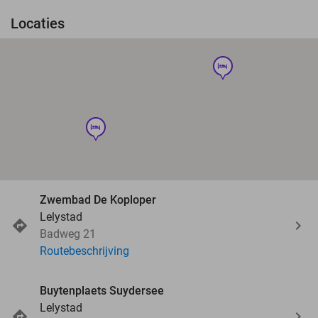
Locaties
hotel
hotel
Zwembad De Koploper
Lelystad
Badweg 21
Routebeschrijving
Buytenplaets Suydersee
Lelystad