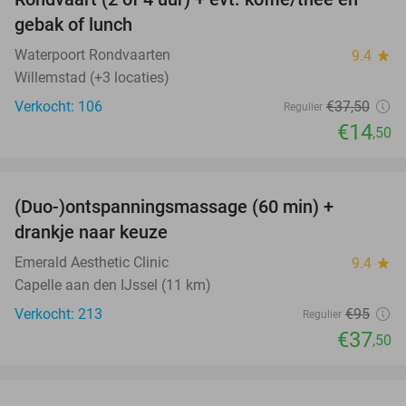
61%
gebak of lunch
Waterpoort Rondvaarten
9.4
star
Willemstad (+3 locaties)
Verkocht: 106
€37
,50
Regulier
€14
,50
favorite_border
(Duo-)ontspanningsmassage (60 min) +
61%
drankje naar keuze
Emerald Aesthetic Clinic
9.4
star
Capelle aan den IJssel (11 km)
Verkocht: 213
€95
Regulier
€37
,50
favorite_border