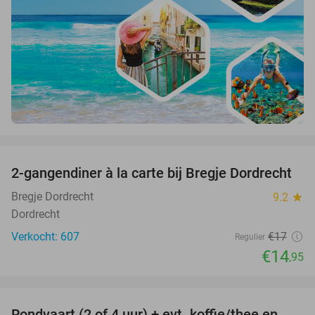
favorite_border
2-gangendiner à la carte bij Bregje Dordrecht
12%
Bregje Dordrecht
9.2
star
Dordrecht
Verkocht: 607
€17
Regulier
€14
,95
favorite_border
Rondvaart (2 of 4 uur) + evt. koffie/thee en