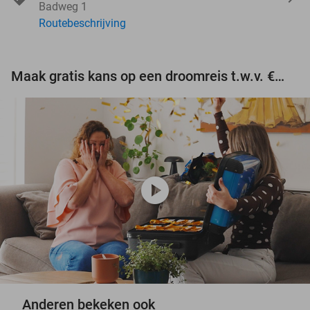
Badweg 1
Routebeschrijving
Maak gratis kans op een droomreis t.w.v. €3.000!
play_circle
Anderen bekeken ook