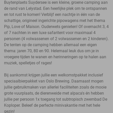
Buytenplaets Suydersee is een kleine, groene camping aan
de rand van Lelystad. Een heerlijke plek om te ontspannen
en tot rust te komen! Verblijf een nachtje in één van de
schattige, origineel ingerichte pipowagens met het thema
Pip, Love of Maison. Ouderwets genieten! Of overnacht 3, 4
of 7 nachten in een luxe safaritent voor maximaal 4
personen (4 volwassenen of 2 volwassenen en 2 kinderen).
De tenten op de camping hebben allemaal een eigen
thema: jaren 70, 80 en 90. Helemaal leuk dus om je in
vroegere tijden te wanen en herinneringen op te halen aan
muziek, spelletjes of rages!
Bij aankomst krijgen jullie een welkomstpakket inclusief
speciaalbierpakket van Oslo Brewing. Daarnaast mogen
jullie gebruikmaken van allerlei faciliteiten zoals de mooie
grote vuurplaats, de dierenweide met alpaca's én hebben
jullie per persoon 1x toegang tot subtropisch zwembad De
Koploper. Beleef de perfecte minivakantie met het hele
gezin!