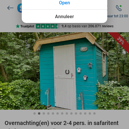
Open
7 dagen per week beschikbaar
10+ miljoen leden
Annuleer
Bereikbaar tot 23:00
9,4
op basis van
206.071 reviews
Ontdek 15.000+ deals
39%
7 dagen per week beschikbaar
10+ miljoen leden
favorite_border
Overnachting(en) voor 2-4 pers. in safaritent