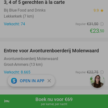
3, 4 of 5 gerechten à la carte
25%
Bij Blue Food and Drinks
9.9
star
Lekkerkerk (7 km)
Verkocht: 74
€31
,50
Regulier
€23
,50
favorite_border
Entree voor Avonturenboerderij Molenwaard
27%
Avonturenboerderij Molenwaard
Groot-Ammers (13 km)
Verkocht: 8.665
€22
,75
Regulier
€16
,50
close
OPEN IN APP
favorite_border
All-You-Can-Eat (2,5 uur) + 3 glazen bier/wijn +
21%
Boek nu voor €69
hotel
shopping_cart
Boek nu
navigate_next
per kamer, per nacht
onbeperkt fris bij Wereldrestaurant Altijd