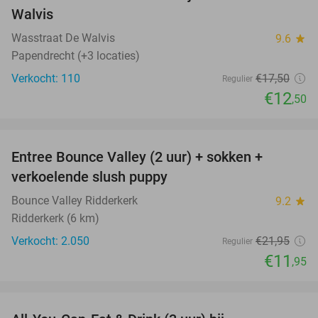
Walvis
Wasstraat De Walvis
9.6
star
Papendrecht (+3 locaties)
Verkocht: 110
€17
,50
Regulier
€12
,50
favorite_border
Entree Bounce Valley (2 uur) + sokken +
46%
verkoelende slush puppy
Bounce Valley Ridderkerk
9.2
star
Ridderkerk (6 km)
Verkocht: 2.050
€21
,95
Regulier
€11
,95
favorite_border