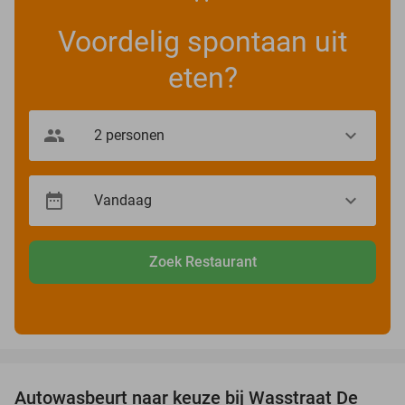
Voordelig spontaan uit
eten?
Zoek Restaurant
favorite_border
Autowasbeurt naar keuze bij Wasstraat De
29%