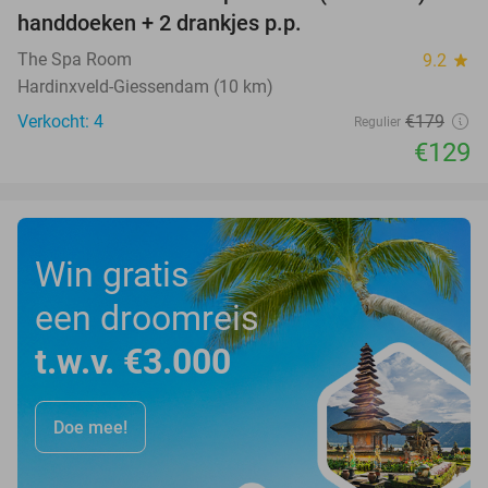
28%
handdoeken + 2 drankjes p.p.
The Spa Room
9.2
star
Hardinxveld-Giessendam (10 km)
Verkocht: 4
€179
Regulier
€129
Win gratis
een droomreis
t.w.v. €3.000
Doe mee!