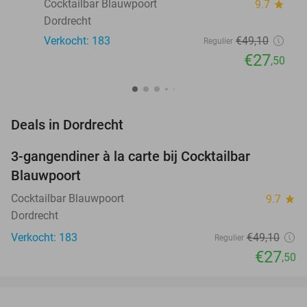
Cocktailbar Blauwpoort
9.7
star
Dordrecht
Verkocht: 183
€49
,10
Regulier
€27
,50
favorite_border
Deals in Dordrecht
3-gangendiner à la carte bij Cocktailbar
44%
Blauwpoort
Cocktailbar Blauwpoort
9.7
star
Dordrecht
Verkocht: 183
€49
,10
Regulier
€27
,50
favorite_border