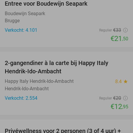
Entree voor Boudewijn Seapark
35%
Boudewijn Seapark
Brugge
Verkocht: 4.101
€33
Regulier
€21
,50
favorite_border
2-gangendiner à la carte bij Happy Italy
35%
Hendrik-Ido-Ambacht
Happy Italy Hendrik-Ido-Ambacht
8.4
star
Hendrik-Ido-Ambacht
Verkocht: 2.554
€20
Regulier
€12
,95
favorite_border
Privéwellness voor 2 personen (3 of 4 uur) +