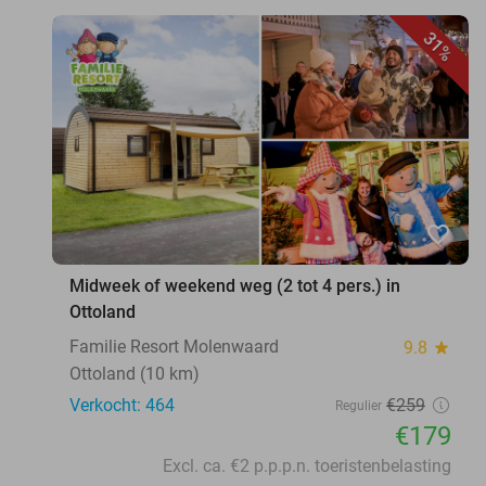
31%
favorite_border
Midweek of weekend weg (2 tot 4 pers.) in
Ottoland
Familie Resort Molenwaard
9.8
star
Ottoland (10 km)
Verkocht: 464
€259
Regulier
€179
Excl. ca. €2 p.p.p.n. toeristenbelasting