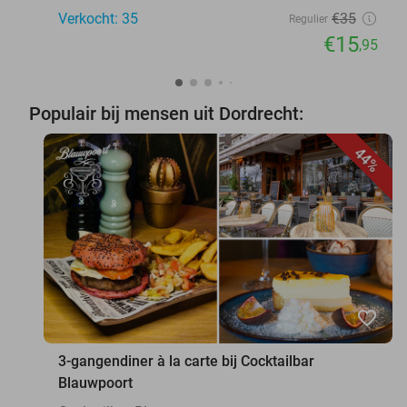
Verkocht: 35
€35
Regulier
€15
,95
Populair bij mensen uit Dordrecht:
44%
favorite_border
3-gangendiner à la carte bij Cocktailbar
Blauwpoort