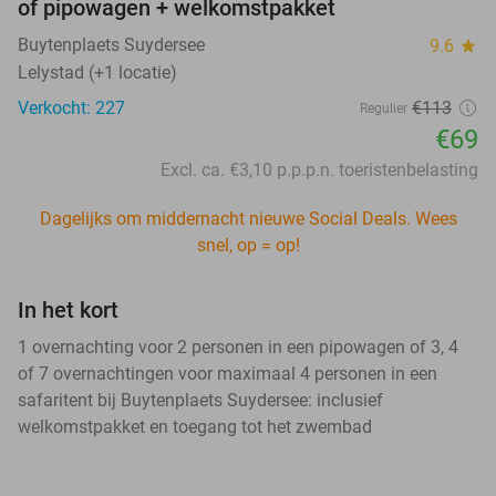
of pipowagen + welkomstpakket
Buytenplaets Suydersee
9.6
star
Lelystad (+1 locatie)
Verkocht: 227
€113
Regulier
€69
Excl. ca. €3,10 p.p.p.n. toeristenbelasting
Dagelijks om middernacht nieuwe Social Deals. Wees
snel, op = op!
In het kort
1 overnachting voor 2 personen in een pipowagen of 3, 4
of 7 overnachtingen voor maximaal 4 personen in een
safaritent bij Buytenplaets Suydersee: inclusief
welkomstpakket en toegang tot het zwembad