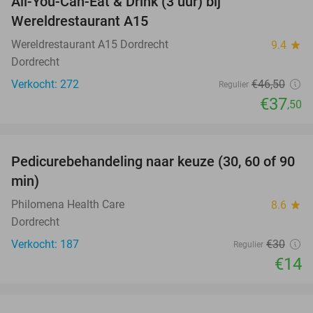
All-You-Can-Eat & Drink (3 uur) bij
19%
Wereldrestaurant A15
Wereldrestaurant A15 Dordrecht
9.4
star
Dordrecht
Verkocht: 272
€46
,50
Regulier
€37
,50
favorite_border
Pedicurebehandeling naar keuze (30, 60 of 90
53%
min)
Philomena Health Care
8.6
star
Dordrecht
Verkocht: 187
€30
Regulier
€14
favorite_border