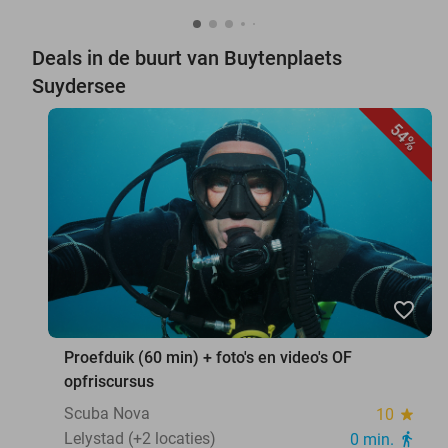
Deals in de buurt van Buytenplaets
Suydersee
54%
favorite_border
Proefduik (60 min) + foto's en video's OF
opfriscursus
Scuba Nova
10
star
Lelystad (+2 locaties)
0 min.
directions_walk