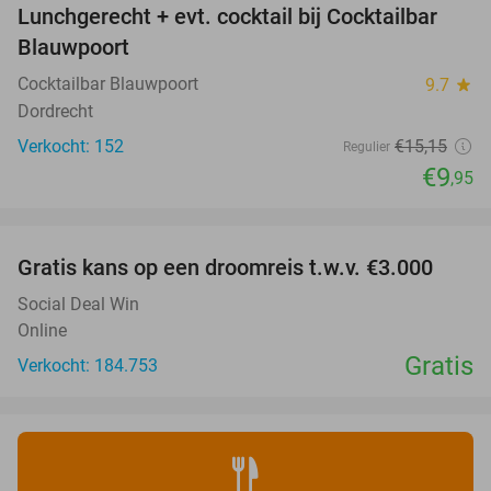
Lunchgerecht + evt. cocktail bij Cocktailbar
34%
Blauwpoort
Cocktailbar Blauwpoort
9.7
star
Dordrecht
Verkocht: 152
€15
,15
Regulier
€9
,95
favorite_border
Gratis kans op een droomreis t.w.v. €3.000
Social Deal Win
Online
Gratis
Verkocht: 184.753