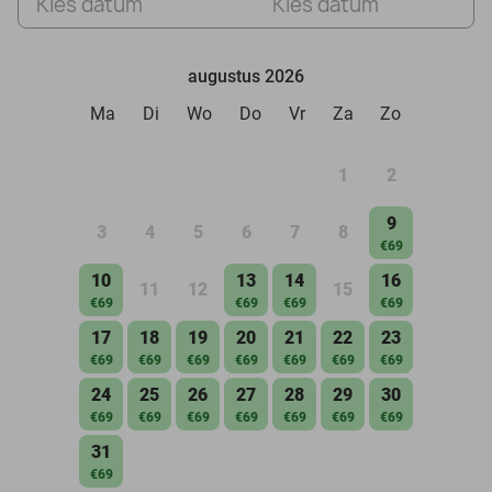
Kies datum
Kies datum
augustus 2026
Ma
Di
Wo
Do
Vr
Za
Zo
1
2
9
3
4
5
6
7
8
€69
10
13
14
16
11
12
15
€69
€69
€69
€69
17
18
19
20
21
22
23
€69
€69
€69
€69
€69
€69
€69
24
25
26
27
28
29
30
€69
€69
€69
€69
€69
€69
€69
31
€69