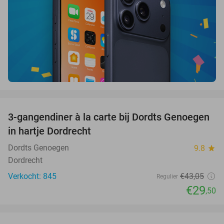
favorite_border
3-gangendiner à la carte bij Dordts Genoegen
31%
in hartje Dordrecht
Dordts Genoegen
9.8
star
Dordrecht
Verkocht: 845
€43
,05
Regulier
€29
,50
favorite_border