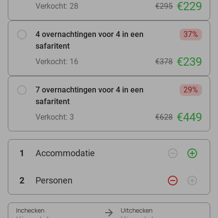
€229
Verkocht: 28
€295
4 overnachtingen voor 4 in een
37%
safaritent
€239
Verkocht: 16
€378
7 overnachtingen voor 4 in een
29%
safaritent
€449
Verkocht: 3
€628
remove_circle_outline
add_circle_outline
1
Accommodatie
remove_circle_outline
add_circle_outline
2
Personen
Inchecken
Uitchecken