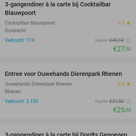
3-gangendiner à la carte bij Cocktailbar
44%
Blauwpoort
Cocktailbar Blauwpoort
9.7
star
Dordrecht
Verkocht: 174
€49
,10
Regulier
€27
,50
favorite_border
Entree voor Ouwehands Dierenpark Rhenen
19%
Ouwehands Dierenpark Rhenen
9.5
star
Rhenen
Verkocht: 3.100
€31
,50
Regulier
€25
,50
favorite_border
3-gangendiner à la carte bij Dordts Genoegen