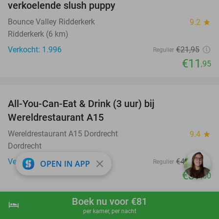
verkoelende slush puppy
Bounce Valley Ridderkerk
9.2
star
Ridderkerk (6 km)
Verkocht: 1.996
€21
,95
Regulier
€11
,95
favorite_border
All-You-Can-Eat & Drink (3 uur) bij
19%
Wereldrestaurant A15
Wereldrestaurant A15 Dordrecht
9.4
star
Dordrecht
Verkocht: 253
€46
,50
close
Regulier
OPEN IN APP
€37
,50
favorite_border
Boek nu voor €81
hotel
shopping_cart
Boek nu
navigate_next
per kamer, per nacht
Pedicurebehandeling naar keuze (30, 60 of 90