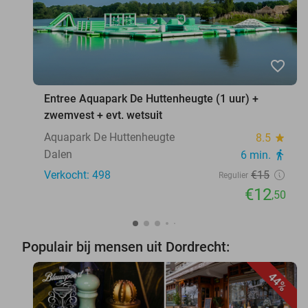
favorite_border
Entree Aquapark De Huttenheugte (1 uur) +
zwemvest + evt. wetsuit
Aquapark De Huttenheugte
8.5
star
Dalen
6 min.
directions_walk
Verkocht: 498
€15
Regulier
€12
,50
Populair bij mensen uit Dordrecht:
44%