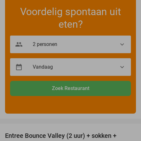
Voordelig spontaan uit
eten?
Zoek Restaurant
favorite_border
Entree Bounce Valley (2 uur) + sokken +
46%