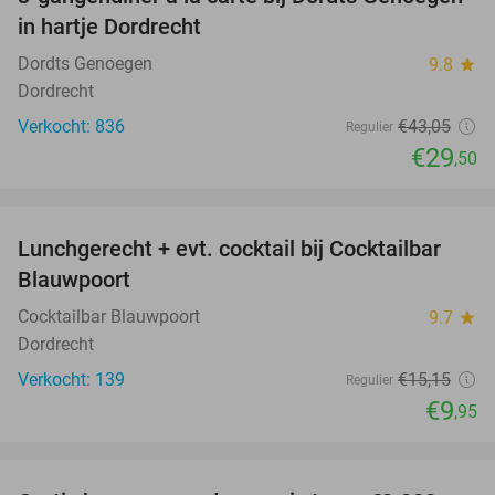
31%
in hartje Dordrecht
Dordts Genoegen
9.8
star
Dordrecht
Verkocht: 836
€43
,05
Regulier
€29
,50
favorite_border
Lunchgerecht + evt. cocktail bij Cocktailbar
34%
Blauwpoort
Cocktailbar Blauwpoort
9.7
star
Dordrecht
Verkocht: 139
€15
,15
Regulier
€9
,95
favorite_border