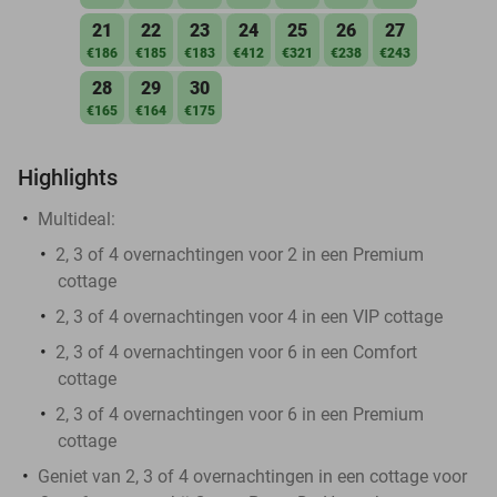
21
22
23
24
25
26
27
€186
€185
€183
€412
€321
€238
€243
28
29
30
€165
€164
€175
Highlights
Multideal:
2, 3 of 4 overnachtingen voor 2 in een Premium
cottage
2, 3 of 4 overnachtingen voor 4 in een VIP cottage
2, 3 of 4 overnachtingen voor 6 in een Comfort
cottage
2, 3 of 4 overnachtingen voor 6 in een Premium
cottage
Geniet van 2, 3 of 4 overnachtingen in een cottage voor