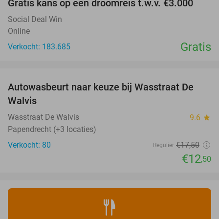
Gratis kans op een droomreis t.w.v. €3.000
Social Deal Win
Online
Gratis
Verkocht: 183.685
favorite_border
Autowasbeurt naar keuze bij Wasstraat De
29%
Walvis
Wasstraat De Walvis
9.6
star
Papendrecht (+3 locaties)
Verkocht: 80
€17
,50
Regulier
€12
,50