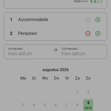
€477
€561,17
remove_circle_outline
add_circle_outline
1
Accommodatie
remove_circle_outline
add_circle_outline
2
Personen
Inchecken
Uitchecken
Kies datum
Kies datum
augustus 2026
Ma
Di
Wo
Do
Vr
Za
Zo
1
2
9
3
4
5
6
7
8
€519