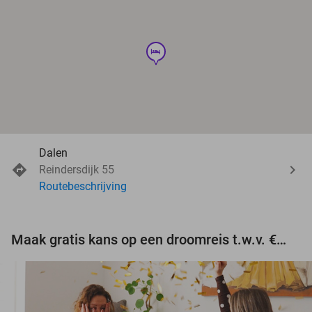
hotel
Dalen
Reindersdijk 55
Routebeschrijving
Maak gratis kans op een droomreis t.w.v. €3.000!