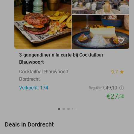
favorite_border
3-gangendiner à la carte bij Cocktailbar
Blauwpoort
Cocktailbar Blauwpoort
9.7
star
Dordrecht
Verkocht: 174
€49
,10
Regulier
€27
,50
favorite_border
Deals in Dordrecht