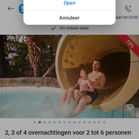
Open
Ontdek 15.000+ deals
7 dagen per week beschikbaar
Annuleer
Bereikbaar tot 23:00
10+ miljoen leden
9,4
op basis van
205.983 reviews
15%
Ontdek 15.000+ deals
7 dagen per week beschikbaar
10+ miljoen leden
favorite_border
2, 3 of 4 overnachtingen voor 2 tot 6 personen