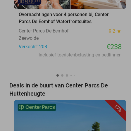
favorite_border
Overnachtingen voor 4 personen bij Center
Parcs De Eemhof Waterfrontsuites
Center Parcs De Eemhof
9.2
star
Zeewolde
€238
Verkocht: 208
Inclusief toeristenbelasting en bedlinnen
Deals in de buurt van Center Parcs De
Huttenheugte
17%