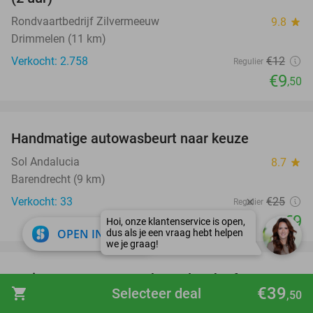
Rondvaartbedrijf Zilvermeeuw
9.8
star
Drimmelen (11 km)
Verkocht: 2.758
€12
Regulier
€9
,50
favorite_border
Handmatige autowasbeurt naar keuze
64%
Sol Andalucia
8.7
star
Barendrecht (9 km)
Verkocht: 33
€25
Regulier
€9
close
OPEN IN APP
favorite_border
Surinaamse 2-gangen keuzelunch of 2-gangen
39%
€39
shopping_cart
Selecteer deal
,50
keuzediner bij Pheona's Food