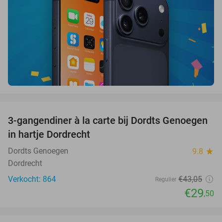
favorite_border
3-gangendiner à la carte bij Dordts Genoegen
31%
in hartje Dordrecht
Dordts Genoegen
9.8
star
Dordrecht
Verkocht: 864
€43
,05
Regulier
€29
,50
favorite_border