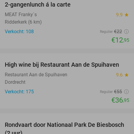
2-gangenlunch á la carte
41%
MEAT Franky´s
9.9
star
Ridderkerk (6 km)
Verkocht: 108
€22
Regulier
€12
,95
favorite_border
High wine bij Restaurant Aan de Spuihaven
33%
Restaurant Aan de Spuihaven
9.6
star
Dordrecht
Verkocht: 175
€55
Regulier
€36
,95
favorite_border
Rondvaart door Nationaal Park De Biesbosch
21%
(2 uur)