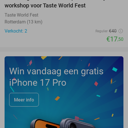
NEW
workshop voor Taste World Fest
TODAY
Taste World Fest
Rotterdam (13 km)
Verkocht: 2
€40
Regulier
€17
,50
Win vandaag een gratis
iPhone 17 Pro
Meer info