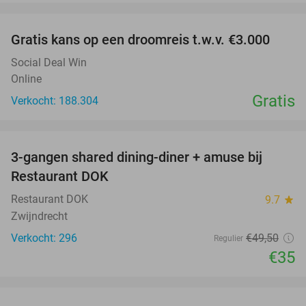
favorite_border
Gratis kans op een droomreis t.w.v. €3.000
Social Deal Win
Online
Gratis
Verkocht: 188.304
favorite_border
3-gangen shared dining-diner + amuse bij
29%
Restaurant DOK
Restaurant DOK
9.7
star
Zwijndrecht
Verkocht: 296
€49
,50
Regulier
€35
favorite_border