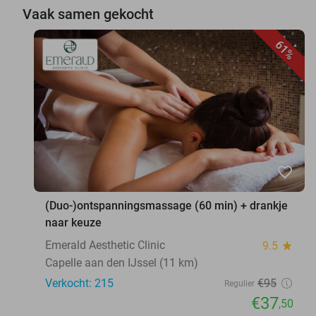
Vaak samen gekocht
61%
favorite_border
(Duo-)ontspanningsmassage (60 min) + drankje
naar keuze
Emerald Aesthetic Clinic
9.5
star
Capelle aan den IJssel (11 km)
Verkocht: 215
€95
Regulier
€37
,50