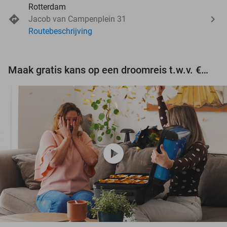
Rotterdam
Jacob van Campenplein 31
Routebeschrijving
Maak gratis kans op een droomreis t.w.v. €3.000!
play_circle