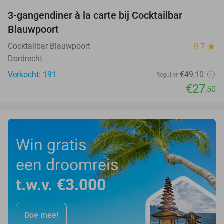
3-gangendiner à la carte bij Cocktailbar
44%
Blauwpoort
Cocktailbar Blauwpoort
9.7
star
Dordrecht
Verkocht: 191
€49
,10
Regulier
€27
,50
Win gratis
een droomreis
t.w.v. €3.000
Doe mee!