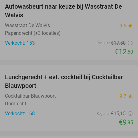
Autowasbeurt naar keuze bij Wasstraat De
29%
Walvis
Wasstraat De Walvis
9.6
star
Papendrecht (+3 locaties)
Verkocht: 153
€17
,50
Regulier
€12
,50
favorite_border
Lunchgerecht + evt. cocktail bij Cocktailbar
34%
Blauwpoort
Cocktailbar Blauwpoort
9.7
star
Dordrecht
Verkocht: 168
€15
,15
Regulier
€9
,95
favorite_border