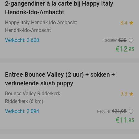
2-gangendiner à la carte bij Happy Italy
35%
Hendrik-Ido-Ambacht
Happy Italy Hendrik-Ido-Ambacht
8.4
star
Hendrik-Ido-Ambacht
Verkocht: 2.608
€20
Regulier
€12
,95
favorite_border
Entree Bounce Valley (2 uur) + sokken +
46%
verkoelende slush puppy
Bounce Valley Ridderkerk
9.3
star
Ridderkerk (6 km)
Verkocht: 2.094
€21
,95
Regulier
€11
,95
favorite_border