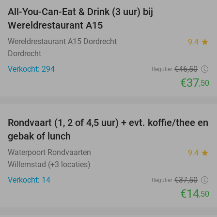
All-You-Can-Eat & Drink (3 uur) bij
19%
Wereldrestaurant A15
Wereldrestaurant A15 Dordrecht
9.4
star
Dordrecht
Verkocht: 294
€46
,50
Regulier
€37
,50
favorite_border
Rondvaart (1, 2 of 4,5 uur) + evt. koffie/thee en
61%
NEW
gebak of lunch
TODAY
Waterpoort Rondvaarten
9.4
star
Willemstad (+3 locaties)
Verkocht: 14
€37
,50
Regulier
€14
,50