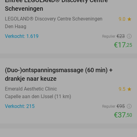
Entree LEGOLAND® Discovery Centre
25%
Scheveningen
LEGOLAND® Discovery Centre Scheveningen
9.0
star
Den Haag
Verkocht: 1.619
€23
Regulier
€17
,25
favorite_border
(Duo-)ontspanningsmassage (60 min) +
61%
drankje naar keuze
Emerald Aesthetic Clinic
9.5
star
Capelle aan den IJssel (11 km)
Verkocht: 215
€95
Regulier
€37
,50
favorite_border