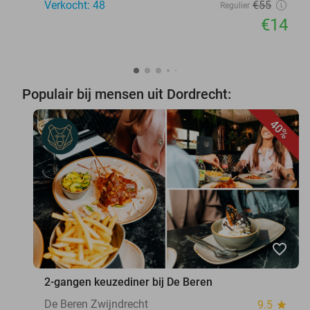
Verkocht: 48
€55
Regulier
€14
Populair bij mensen uit Dordrecht:
40%
favorite_border
2-gangen keuzediner bij De Beren
De Beren Zwijndrecht
9.5
star