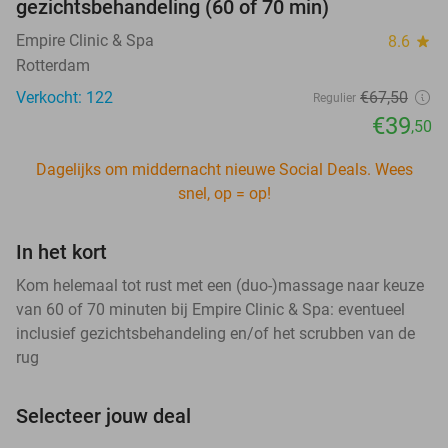
gezichtsbehandeling (60 of 70 min)
Empire Clinic & Spa
8.6
star
Rotterdam
Verkocht: 122
€67
,50
Regulier
€39
,50
Dagelijks om middernacht nieuwe Social Deals. Wees
snel, op = op!
In het kort
Kom helemaal tot rust met een (duo-)massage naar keuze
van 60 of 70 minuten bij Empire Clinic & Spa: eventueel
inclusief gezichtsbehandeling en/of het scrubben van de
rug
Selecteer jouw deal