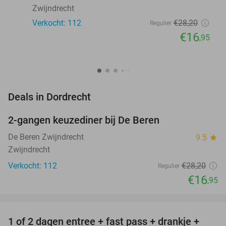
Zwijndrecht
Verkocht: 112
€28
,20
Regulier
€16
,95
favorite_border
Deals in Dordrecht
2-gangen keuzediner bij De Beren
40%
De Beren Zwijndrecht
9.5
star
Zwijndrecht
Verkocht: 112
€28
,20
Regulier
€16
,95
favorite_border
1 of 2 dagen entree + fast pass + drankje +
56%