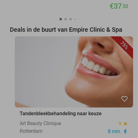
€37
,50
Deals in de buurt van Empire Clinic & Spa
75%
favorite_border
Tandenbleekbehandeling naar keuze
Art Beauty Clinique
9
star
Rotterdam
8 min.
directions_walk