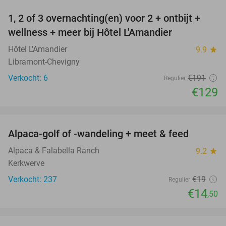
1, 2 of 3 overnachting(en) voor 2 + ontbijt +
32%
NEW
wellness + meer bij Hôtel L'Amandier
TODAY
Hôtel L'Amandier
9.9
star
Libramont-Chevigny
Verkocht: 6
€191
Regulier
€129
favorite_border
Alpaca-golf of -wandeling + meet & feed
24%
Alpaca & Falabella Ranch
9.2
star
Kerkwerve
Verkocht: 237
€19
Regulier
€14
,50
favorite_border