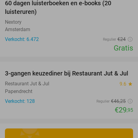
100%
60 dagen luisterboeken en e-books (20
luisteruren)
Nextory
Amsterdam
Verkocht: 6.472
€24
Regulier
Gratis
favorite_border
3-gangen keuzediner bij Restaurant Jut & Jul
35%
Restaurant Jut & Jul
9.6
star
Papendrecht
Verkocht: 128
€46
,25
Regulier
€29
,95