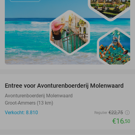
favorite_border
Entree voor Avonturenboerderij Molenwaard
27%
Avonturenboerderij Molenwaard
Groot-Ammers (13 km)
Verkocht: 8.810
€22
,75
Regulier
€16
,50
favorite_border