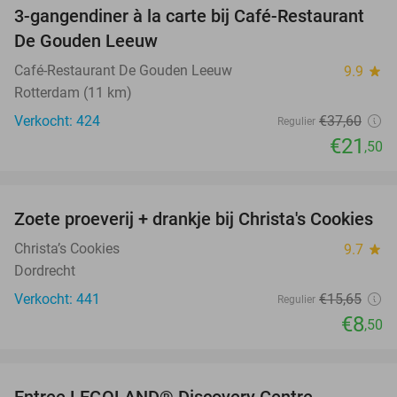
3-gangendiner à la carte bij Café-Restaurant
43%
De Gouden Leeuw
Café-Restaurant De Gouden Leeuw
9.9
star
Rotterdam (11 km)
Verkocht: 424
€37
,60
Regulier
€21
,50
favorite_border
Zoete proeverij + drankje bij Christa's Cookies
46%
Christa’s Cookies
9.7
star
Dordrecht
Verkocht: 441
€15
,65
Regulier
€8
,50
favorite_border