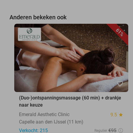
Anderen bekeken ook
61%
favorite_border
(Duo-)ontspanningsmassage (60 min) + drankje
naar keuze
Emerald Aesthetic Clinic
9.5
star
Capelle aan den IJssel (11 km)
Verkocht: 215
€95
Regulier