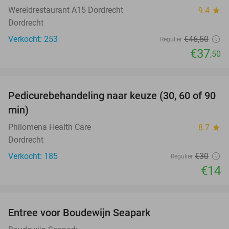
Wereldrestaurant A15 Dordrecht
9.4
star
Dordrecht
Verkocht: 253
€46
,50
Regulier
€37
,50
favorite_border
Pedicurebehandeling naar keuze (30, 60 of 90
53%
min)
Philomena Health Care
8.7
star
Dordrecht
Verkocht: 185
€30
Regulier
€14
favorite_border
Entree voor Boudewijn Seapark
35%