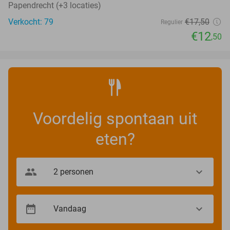
Papendrecht (+3 locaties)
Verkocht: 79
€17
,50
Regulier
€12
,50
Voordelig spontaan uit
eten?