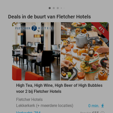
Deals in de buurt van Fletcher Hotels
41%
favorite_border
High Tea, High Wine, High Beer of High Bubbles
voor 2 bij Fletcher Hotels
Fletcher Hotels
Lekkerkerk (+ meerdere locaties)
0 min.
directions_walk