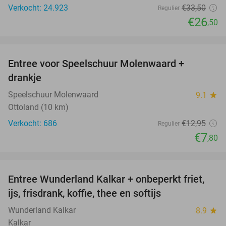
Verkocht: 24.923
€33
,50
Regulier
€26
,50
favorite_border
Entree voor Speelschuur Molenwaard +
40%
drankje
Speelschuur Molenwaard
9.1
star
Ottoland (10 km)
Verkocht: 686
€12
,95
Regulier
€7
,80
favorite_border
Entree Wunderland Kalkar + onbeperkt friet,
32%
ijs, frisdrank, koffie, thee en softijs
Wunderland Kalkar
8.9
star
Kalkar