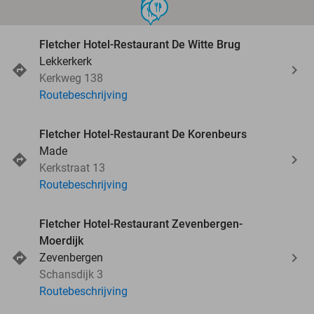
food
food
food
food
food
Fletcher Hotel-Restaurant De Witte Brug
Lekkerkerk
Kerkweg 138
Routebeschrijving
Fletcher Hotel-Restaurant De Korenbeurs
Made
Kerkstraat 13
Routebeschrijving
Fletcher Hotel-Restaurant Zevenbergen-
Moerdijk
Zevenbergen
Schansdijk 3
Routebeschrijving