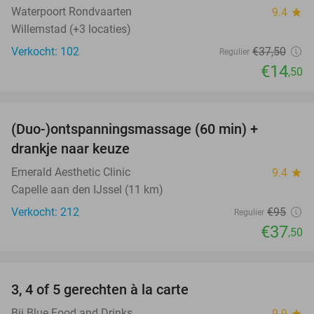
Waterpoort Rondvaarten
9.4
star
Willemstad (+3 locaties)
Verkocht: 102
€37
,50
Regulier
€14
,50
favorite_border
(Duo-)ontspanningsmassage (60 min) +
61%
drankje naar keuze
Emerald Aesthetic Clinic
9.4
star
Capelle aan den IJssel (11 km)
Verkocht: 212
€95
Regulier
€37
,50
favorite_border
3, 4 of 5 gerechten à la carte
25%
Bij Blue Food and Drinks
9.9
star