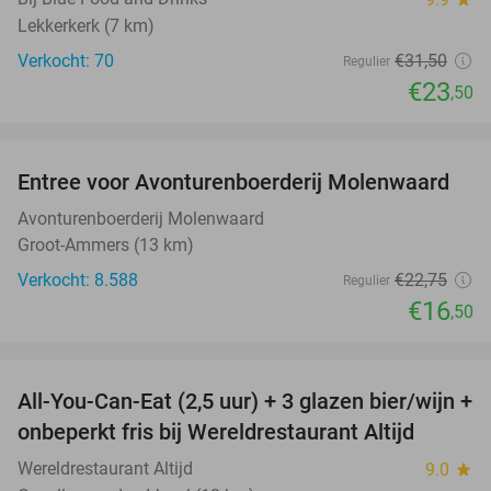
Lekkerkerk (7 km)
Verkocht: 70
€31
,50
Regulier
€23
,50
favorite_border
Entree voor Avonturenboerderij Molenwaard
27%
Avonturenboerderij Molenwaard
Groot-Ammers (13 km)
Verkocht: 8.588
€22
,75
Regulier
€16
,50
favorite_border
All-You-Can-Eat (2,5 uur) + 3 glazen bier/wijn +
21%
onbeperkt fris bij Wereldrestaurant Altijd
Wereldrestaurant Altijd
9.0
star