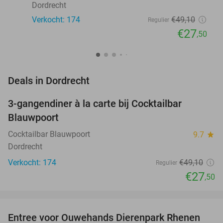
Dordrecht
Verkocht: 174
€49
,10
Regulier
€27
,50
favorite_border
Deals in Dordrecht
3-gangendiner à la carte bij Cocktailbar
44%
Blauwpoort
Cocktailbar Blauwpoort
9.7
star
Dordrecht
Verkocht: 174
€49
,10
Regulier
€27
,50
favorite_border
Entree voor Ouwehands Dierenpark Rhenen
19%