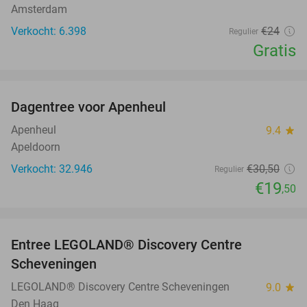
Amsterdam
Verkocht: 6.398
€24
Regulier
Gratis
favorite_border
Dagentree voor Apenheul
36%
Apenheul
9.4
star
Apeldoorn
Verkocht: 32.946
€30
,50
Regulier
€19
,50
favorite_border
Entree LEGOLAND® Discovery Centre
25%
Scheveningen
LEGOLAND® Discovery Centre Scheveningen
9.0
star
Den Haag