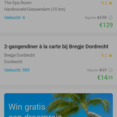
The Spa Room
9.2
star
Hardinxveld-Giessendam (10 km)
Verkocht: 4
€179
Regulier
€129
favorite_border
2-gangendiner à la carte bij Bregje Dordrecht
12%
Bregje Dordrecht
9.2
star
Dordrecht
Verkocht: 599
€17
Regulier
€14
,95
Win gratis