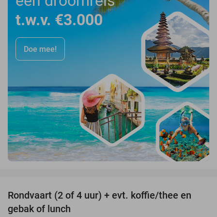
een droomreis
t.w.v. €3.000
Doe mee!
favorite_border
Rondvaart (2 of 4 uur) + evt. koffie/thee en
61%
gebak of lunch