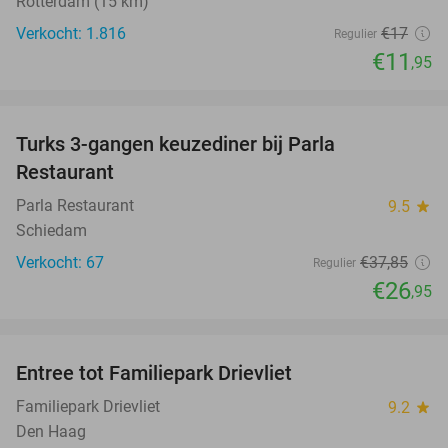
Rotterdam (15 km)
Verkocht: 1.816
€17
Regulier
€11
,95
favorite_border
Turks 3-gangen keuzediner bij Parla
29%
Restaurant
Parla Restaurant
9.5
star
Schiedam
Verkocht: 67
€37
,85
Regulier
€26
,95
favorite_border
Entree tot Familiepark Drievliet
21%
Familiepark Drievliet
9.2
star
Den Haag