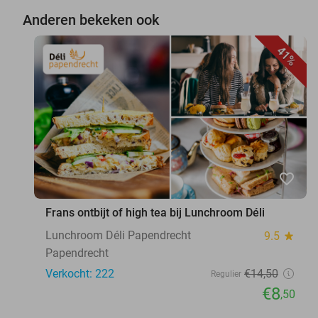
Anderen bekeken ook
41%
favorite_border
Frans ontbijt of high tea bij Lunchroom Déli
Lunchroom Déli Papendrecht
9.5
star
Papendrecht
Verkocht: 222
€14
,50
Regulier
€8
,50