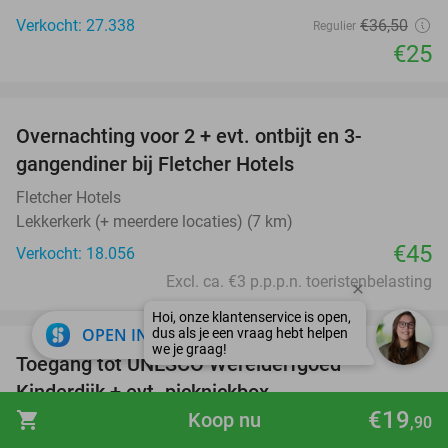
Verkocht: 27.338
€36
,50
Regulier
€25
favorite_border
Overnachting voor 2 + evt. ontbijt en 3-
gangendiner bij Fletcher Hotels
Fletcher Hotels
Lekkerkerk (+ meerdere locaties) (7 km)
€45
Verkocht: 18.056
Excl. ca. €3 p.p.p.n. toeristenbelasting
favorite_border
close
OPEN IN APP
Toegang tot UNESCO Werelderfgoed
28%
Kinderdijk + evt. picknickbox
€19
shopping_cart
Koop nu
,90
Werelderfgoed Kinderdijk
9.5
star