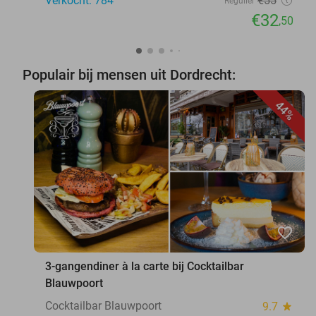
Verkocht: 784
€55
Regulier
€32
,50
Populair bij mensen uit Dordrecht:
44%
favorite_border
3-gangendiner à la carte bij Cocktailbar
Blauwpoort
Cocktailbar Blauwpoort
9.7
star