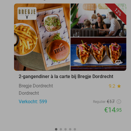
12%
favorite_border
2-gangendiner à la carte bij Bregje Dordrecht
Bregje Dordrecht
9.2
star
Dordrecht
Verkocht: 599
€17
Regulier
€14
,95