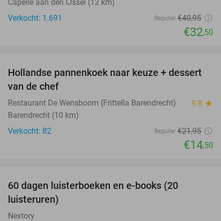
Capelle aan den IJssel (12 km)
Verkocht: 1.691
€40
,95
Regulier
€32
,50
favorite_border
Hollandse pannenkoek naar keuze + dessert
34%
van de chef
Restaurant De Wensboom (Frittella Barendrecht)
9.8
star
Barendrecht (10 km)
Verkocht: 82
€21
,95
Regulier
€14
,50
favorite_border
100%
60 dagen luisterboeken en e-books (20
luisteruren)
Nextory