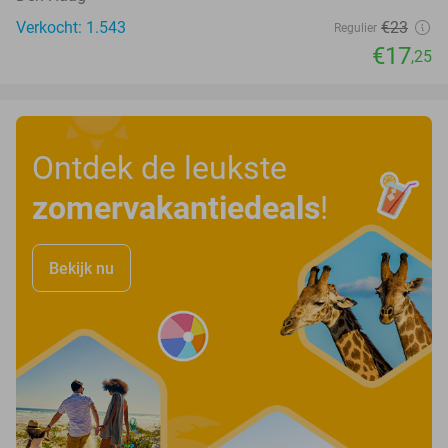
Verkocht: 1.543
€23
Regulier
€17
,25
Ontdek de leukste
zomervakantiedeals
!
Bekijk nu