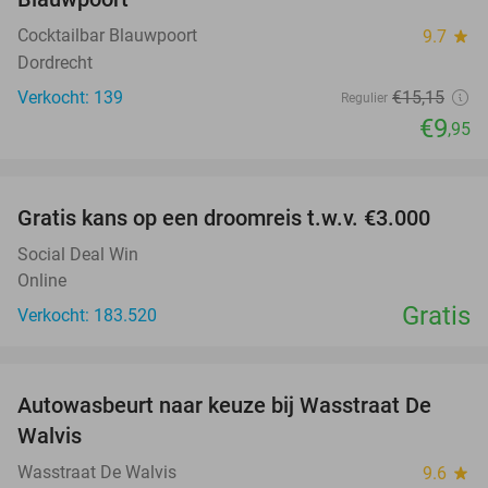
Cocktailbar Blauwpoort
9.7
star
Dordrecht
Verkocht: 139
€15
,15
Regulier
€9
,95
favorite_border
Gratis kans op een droomreis t.w.v. €3.000
Social Deal Win
Online
Gratis
Verkocht: 183.520
favorite_border
Autowasbeurt naar keuze bij Wasstraat De
29%
Walvis
Wasstraat De Walvis
9.6
star