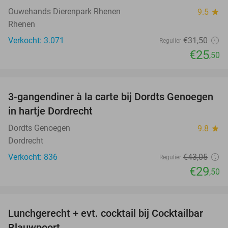
Ouwehands Dierenpark Rhenen
9.5
star
Rhenen
Verkocht: 3.071
€31
,50
Regulier
€25
,50
favorite_border
3-gangendiner à la carte bij Dordts Genoegen
31%
in hartje Dordrecht
Dordts Genoegen
9.8
star
Dordrecht
Verkocht: 836
€43
,05
Regulier
€29
,50
favorite_border
Lunchgerecht + evt. cocktail bij Cocktailbar
34%
Blauwpoort