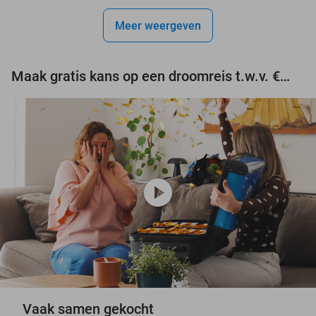
Meer weergeven
Maak gratis kans op een droomreis t.w.v. €3.000!
play_circle
Vaak samen gekocht