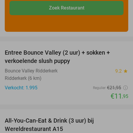
Zoek Restaurant
favorite_border
Entree Bounce Valley (2 uur) + sokken +
46%
verkoelende slush puppy
Bounce Valley Ridderkerk
9.2
star
Ridderkerk (6 km)
Verkocht: 1.995
€21
,95
Regulier
€11
,95
favorite_border
All-You-Can-Eat & Drink (3 uur) bij
19%
Wereldrestaurant A15