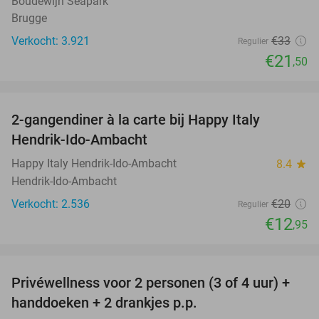
Boudewijn Seapark
Brugge
Verkocht: 3.921
€33
Regulier
€21
,50
favorite_border
2-gangendiner à la carte bij Happy Italy
35%
Hendrik-Ido-Ambacht
Happy Italy Hendrik-Ido-Ambacht
8.4
star
Hendrik-Ido-Ambacht
Verkocht: 2.536
€20
Regulier
€12
,95
favorite_border
Privéwellness voor 2 personen (3 of 4 uur) +
28%
handdoeken + 2 drankjes p.p.