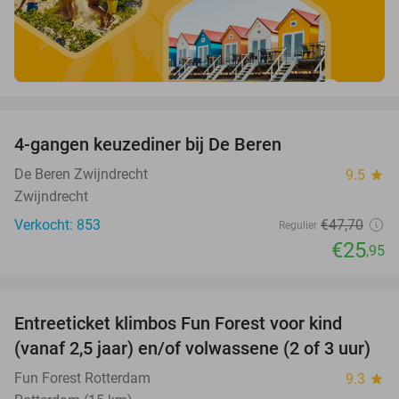
favorite_border
4-gangen keuzediner bij De Beren
46%
De Beren Zwijndrecht
9.5
star
Zwijndrecht
Verkocht: 853
€47
,70
Regulier
€25
,95
favorite_border
Entreeticket klimbos Fun Forest voor kind
30%
(vanaf 2,5 jaar) en/of volwassene (2 of 3 uur)
Fun Forest Rotterdam
9.3
star