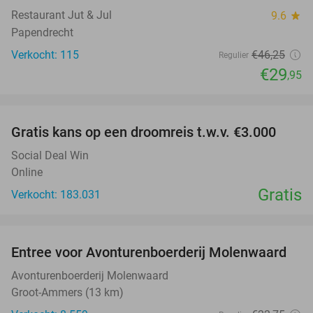
Restaurant Jut & Jul
9.6
star
Papendrecht
Verkocht: 115
€46
,25
Regulier
€29
,95
favorite_border
Gratis kans op een droomreis t.w.v. €3.000
Social Deal Win
Online
Gratis
Verkocht: 183.031
favorite_border
Entree voor Avonturenboerderij Molenwaard
27%
Avonturenboerderij Molenwaard
Groot-Ammers (13 km)