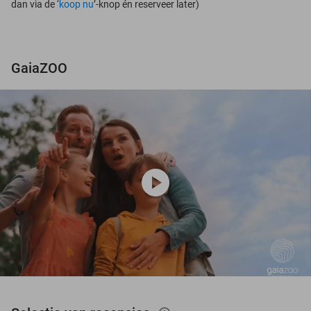
dan via de ‘
koop nu
’-knop én reserveer later)
GaiaZOO
play_circle