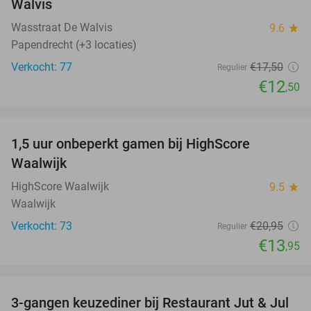
Walvis
Wasstraat De Walvis
9.6
star
Papendrecht (+3 locaties)
Verkocht: 77
€17
,50
Regulier
€12
,50
favorite_border
1,5 uur onbeperkt gamen bij HighScore
33%
NEW
Waalwijk
TODAY
HighScore Waalwijk
9.5
star
Waalwijk
Verkocht: 73
€20
,95
Regulier
€13
,95
favorite_border
3-gangen keuzediner bij Restaurant Jut & Jul
35%