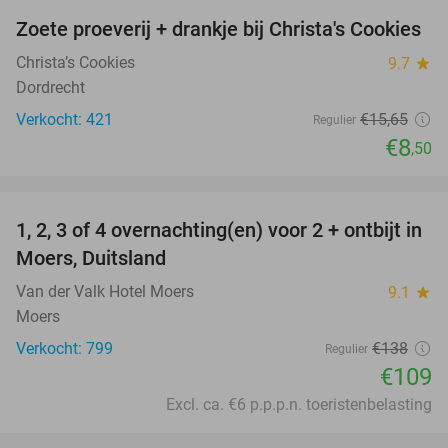
Zoete proeverij + drankje bij Christa's Cookies
46%
Christa’s Cookies
9.7
star
Dordrecht
Verkocht: 421
€15
,65
Regulier
€8
,50
favorite_border
1, 2, 3 of 4 overnachting(en) voor 2 + ontbijt in
21%
Moers, Duitsland
Van der Valk Hotel Moers
9.1
star
Moers
Verkocht: 799
€138
Regulier
€109
Excl. ca. €6 p.p.p.n. toeristenbelasting
favorite_border