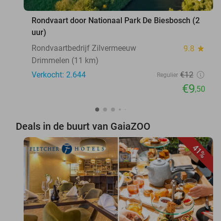
Rondvaart door Nationaal Park De Biesbosch (2
uur)
Rondvaartbedrijf Zilvermeeuw
9.8
star
Drimmelen (11 km)
Verkocht: 2.644
€12
Regulier
€9
,50
Deals in de buurt van GaiaZOO
41%