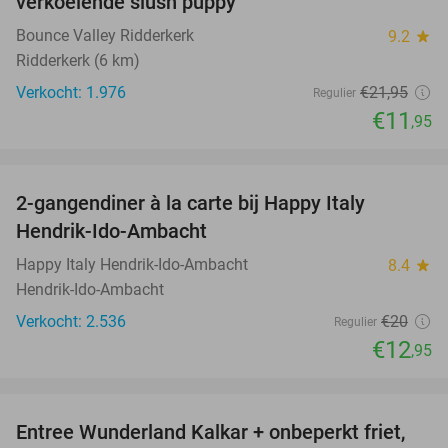
verkoelende slush puppy
Bounce Valley Ridderkerk
9.2
star
Ridderkerk (6 km)
Verkocht: 1.976
€21
,95
Regulier
€11
,95
favorite_border
2-gangendiner à la carte bij Happy Italy
35%
Hendrik-Ido-Ambacht
Happy Italy Hendrik-Ido-Ambacht
8.4
star
Hendrik-Ido-Ambacht
Verkocht: 2.536
€20
Regulier
€12
,95
favorite_border
Entree Wunderland Kalkar + onbeperkt friet,
32%