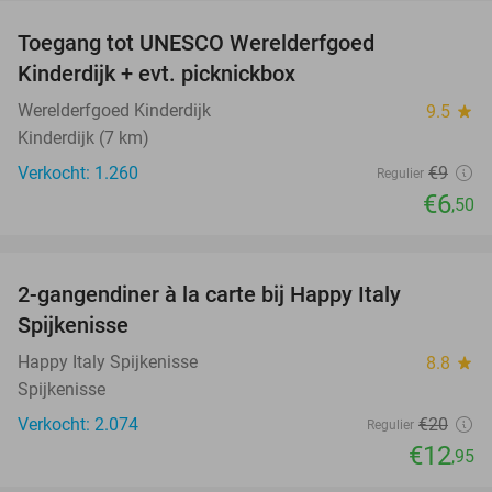
Toegang tot UNESCO Werelderfgoed
28%
Kinderdijk + evt. picknickbox
Werelderfgoed Kinderdijk
9.5
star
Kinderdijk (7 km)
Verkocht: 1.260
€9
Regulier
€6
,50
favorite_border
2-gangendiner à la carte bij Happy Italy
35%
Spijkenisse
Happy Italy Spijkenisse
8.8
star
Spijkenisse
Verkocht: 2.074
€20
Regulier
€12
,95