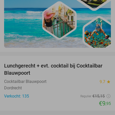
favorite_border
Lunchgerecht + evt. cocktail bij Cocktailbar
34%
Blauwpoort
Cocktailbar Blauwpoort
9.7
star
Dordrecht
Verkocht: 135
€15
,15
Regulier
€9
,95
favorite_border