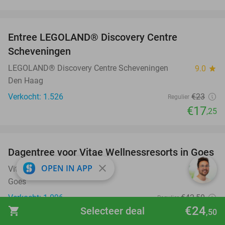
favorite_border
Entree LEGOLAND® Discovery Centre
25%
Scheveningen
LEGOLAND® Discovery Centre Scheveningen
9.0
star
Den Haag
Verkocht: 1.526
€23
Regulier
€17
,25
favorite_border
Dagentree voor Vitae Wellnessresorts in Goes
49%
close
OPEN IN APP
Vitae Wellnessresorts
9.6
star
Goes
Verkocht: 1.096
€42
,50
Regulier
€24
€21
shopping_cart
Selecteer deal
,50
,50