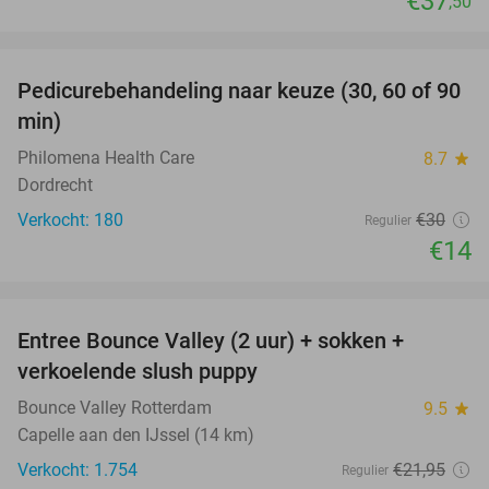
€37
,50
favorite_border
Pedicurebehandeling naar keuze (30, 60 of 90
53%
min)
Philomena Health Care
8.7
star
Dordrecht
Verkocht: 180
€30
Regulier
€14
favorite_border
Entree Bounce Valley (2 uur) + sokken +
46%
verkoelende slush puppy
Bounce Valley Rotterdam
9.5
star
Capelle aan den IJssel (14 km)
Verkocht: 1.754
€21
,95
Regulier