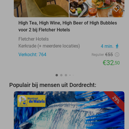
favorite_border
High Tea, High Wine, High Beer of High Bubbles
voor 2 bij Fletcher Hotels
Fletcher Hotels
Kerkrade (+ meerdere locaties)
4 min.
directions_walk
Verkocht: 764
€55
Regulier
€32
,50
Populair bij mensen uit Dordrecht:
29%