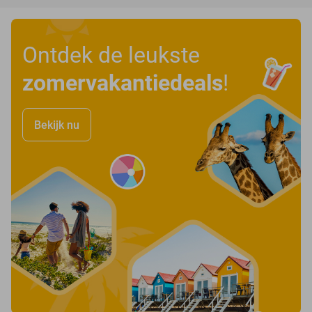
Ontdek de leukste
zomervakantiedeals
!
Bekijk nu