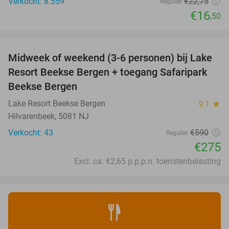
Verkocht: 8.559
€22
,75
Regulier
€16
,50
favorite_border
Midweek of weekend (3-6 personen) bij Lake
53%
Resort Beekse Bergen + toegang Safaripark
Beekse Bergen
Lake Resort Beekse Bergen
9.1
star
Hilvarenbeek, 5081 NJ
Verkocht: 43
€590
Regulier
€275
Excl. ca. €2,65 p.p.p.n. toeristenbelasting