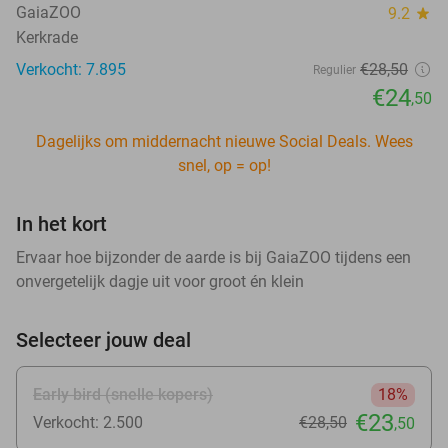
GaiaZOO
9.2
star
Kerkrade
Verkocht: 7.895
€28
,50
Regulier
€24
,50
Dagelijks om middernacht nieuwe Social Deals. Wees
snel, op = op!
In het kort
Ervaar hoe bijzonder de aarde is bij GaiaZOO tijdens een
onvergetelijk dagje uit voor groot én klein
Selecteer jouw deal
Early bird (snelle kopers)
18%
€23
Verkocht: 2.500
€28
,50
,50