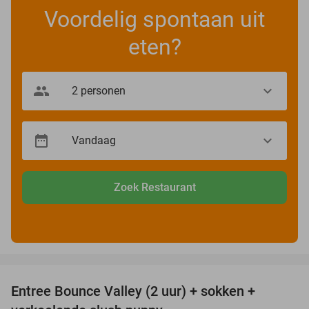
Voordelig spontaan uit
eten?
Zoek Restaurant
favorite_border
Entree Bounce Valley (2 uur) + sokken +
46%