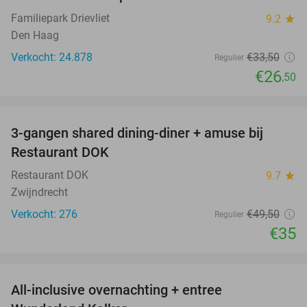
21%
Familiepark Drievliet
9.2
star
Den Haag
Verkocht: 24.878
€33
,50
Regulier
€26
,50
favorite_border
3-gangen shared dining-diner + amuse bij
29%
Restaurant DOK
Restaurant DOK
9.7
star
Zwijndrecht
Verkocht: 276
€49
,50
Regulier
€35
favorite_border
All-inclusive overnachting + entree
25%