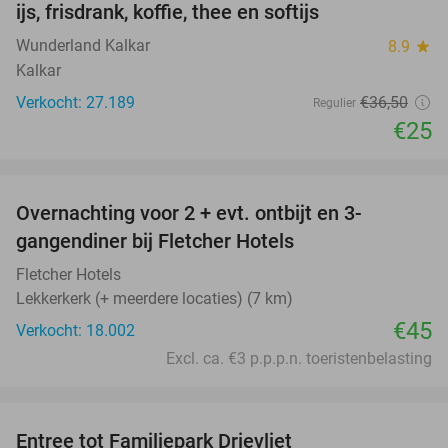
ijs, frisdrank, koffie, thee en softijs
Wunderland Kalkar
8.9
star
Kalkar
Verkocht: 27.189
€36
,50
Regulier
€25
favorite_border
Overnachting voor 2 + evt. ontbijt en 3-
gangendiner bij Fletcher Hotels
Fletcher Hotels
Lekkerkerk (+ meerdere locaties) (7 km)
€45
Verkocht: 18.002
Excl. ca. €3 p.p.p.n. toeristenbelasting
favorite_border
Entree tot Familiepark Drievliet