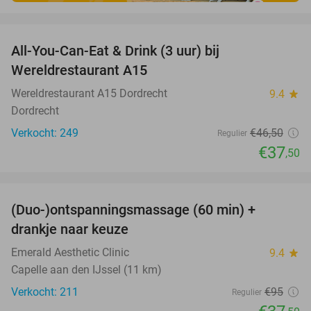
favorite_border
All-You-Can-Eat & Drink (3 uur) bij
19%
Wereldrestaurant A15
Wereldrestaurant A15 Dordrecht
9.4
star
Dordrecht
Verkocht: 249
€46
,50
Regulier
€37
,50
favorite_border
(Duo-)ontspanningsmassage (60 min) +
61%
drankje naar keuze
Emerald Aesthetic Clinic
9.4
star
Capelle aan den IJssel (11 km)
Verkocht: 211
€95
Regulier