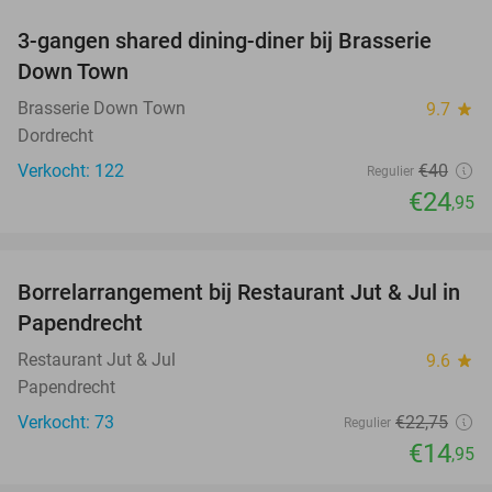
3-gangen shared dining-diner bij Brasserie
38%
Down Town
Brasserie Down Town
9.7
star
Dordrecht
Verkocht: 122
€40
Regulier
€24
,95
favorite_border
Borrelarrangement bij Restaurant Jut & Jul in
34%
Papendrecht
Restaurant Jut & Jul
9.6
star
Papendrecht
Verkocht: 73
€22
,75
Regulier
€14
,95
favorite_border