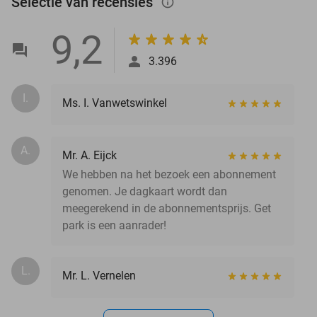
Selectie van recensies
info_outlined
9,2
3.396
I.
Ms. I. Vanwetswinkel
A.
Mr. A. Eijck
We hebben na het bezoek een abonnement
genomen. Je dagkaart wordt dan
meegerekend in de abonnementsprijs. Get
park is een aanrader!
L.
Mr. L. Vernelen