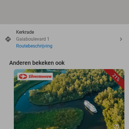
Kerkrade
Gaiaboulevard 1
Routebeschrijving
Anderen bekeken ook
21%
favorite_border