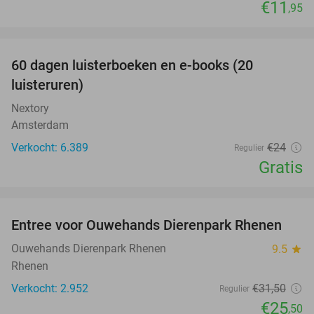
€11
,95
favorite_border
100%
60 dagen luisterboeken en e-books (20
luisteruren)
Nextory
Amsterdam
Verkocht: 6.389
€24
Regulier
Gratis
favorite_border
Entree voor Ouwehands Dierenpark Rhenen
19%
Ouwehands Dierenpark Rhenen
9.5
star
Rhenen
Verkocht: 2.952
€31
,50
Regulier
€25
,50