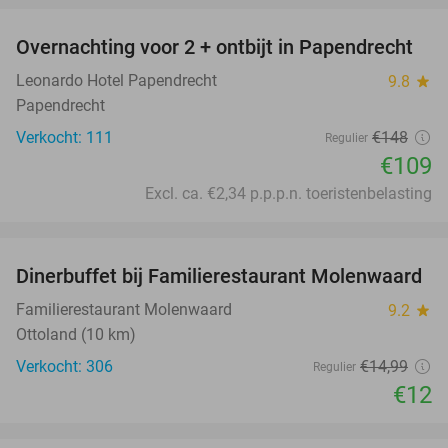
Overnachting voor 2 + ontbijt in Papendrecht
26%
Leonardo Hotel Papendrecht
9.8
star
Papendrecht
Verkocht: 111
€148
Regulier
€109
Excl. ca. €2,34 p.p.p.n. toeristenbelasting
favorite_border
Dinerbuffet bij Familierestaurant Molenwaard
20%
Familierestaurant Molenwaard
9.2
star
Ottoland (10 km)
Verkocht: 306
€14
,99
Regulier
€12
favorite_border