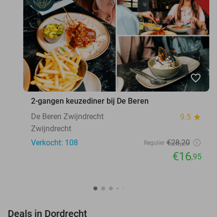
favorite_border
2-gangen keuzediner bij De Beren
De Beren Zwijndrecht
9.5
star
Zwijndrecht
Verkocht: 108
€28
,20
Regulier
€16
,95
favorite_border
Deals in Dordrecht