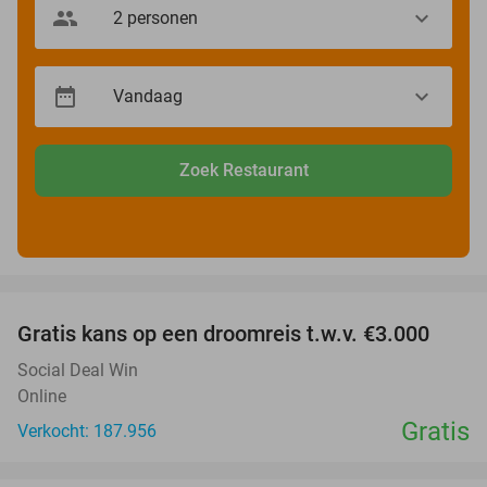
Zoek Restaurant
favorite_border
Gratis kans op een droomreis t.w.v. €3.000
Social Deal Win
Online
Gratis
Verkocht: 187.956
favorite_border