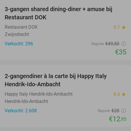
3-gangen shared dining-diner + amuse bij
29%
Restaurant DOK
Restaurant DOK
9.7
star
Zwijndrecht
Verkocht: 296
€49
,50
Regulier
€35
favorite_border
2-gangendiner à la carte bij Happy Italy
35%
Hendrik-Ido-Ambacht
Happy Italy Hendrik-Ido-Ambacht
8.4
star
Hendrik-Ido-Ambacht
Verkocht: 2.608
€20
Regulier
€12
,95
favorite_border