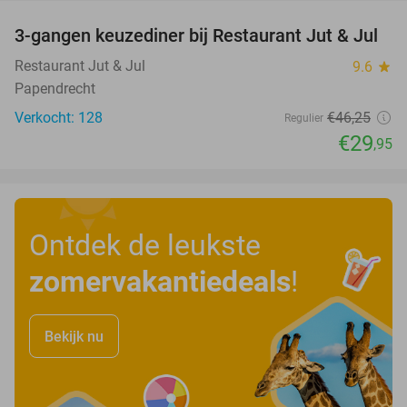
3-gangen keuzediner bij Restaurant Jut & Jul
35%
Restaurant Jut & Jul
9.6
star
Papendrecht
Verkocht: 128
€46
,25
Regulier
€29
,95
Ontdek de leukste
zomervakantiedeals
!
Bekijk nu