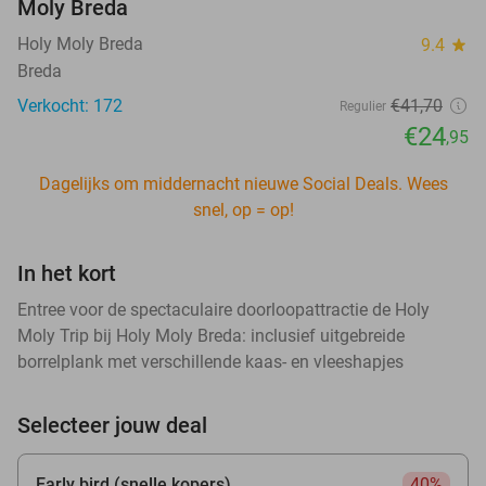
Moly Breda
Holy Moly Breda
9.4
star
Breda
Verkocht: 172
€41
,70
Regulier
€24
,95
Dagelijks om middernacht nieuwe Social Deals. Wees
snel, op = op!
In het kort
Entree voor de spectaculaire doorloopattractie de Holy
Moly Trip bij Holy Moly Breda: inclusief uitgebreide
borrelplank met verschillende kaas- en vleeshapjes
Selecteer jouw deal
Early bird (snelle kopers)
40%