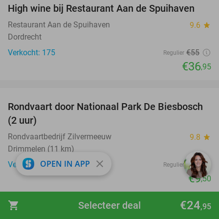
High wine bij Restaurant Aan de Spuihaven
33%
Restaurant Aan de Spuihaven
9.6
star
Dordrecht
Verkocht: 175
€55
Regulier
€36
,95
favorite_border
Rondvaart door Nationaal Park De Biesbosch
21%
(2 uur)
Rondvaartbedrijf Zilvermeeuw
9.8
star
Drimmelen (11 km)
close
OPEN IN APP
Verkocht: 2.752
€12
Regulier
€9
,50
favorite_border
€24
shopping_cart
Selecteer deal
,95
Handmatige autowasbeurt naar keuze