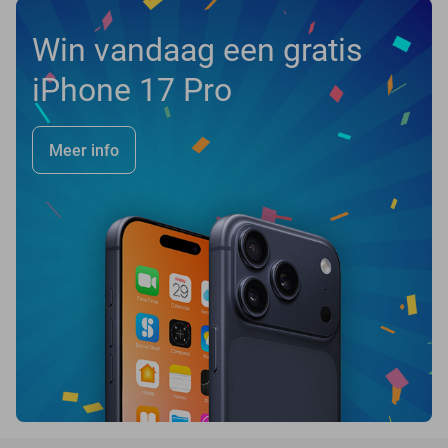
Win vandaag een gratis
iPhone 17 Pro
Meer info
favorite_border