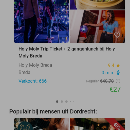
favorite_border
Holy Moly Trip Ticket + 2-gangenlunch bij Holy
Moly Breda
Holy Moly Breda
9.4
star
Breda
0 min.
directions_walk
Verkocht: 666
€40
,70
Regulier
€27
Populair bij mensen uit Dordrecht:
40%