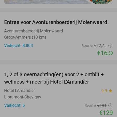
favorite_border
Entree voor Avonturenboerderij Molenwaard
27%
Avonturenboerderij Molenwaard
Groot-Ammers (13 km)
Verkocht: 8.803
€22
,75
Regulier
€16
,50
favorite_border
1, 2 of 3 overnachting(en) voor 2 + ontbijt +
32%
NEW
wellness + meer bij Hôtel L'Amandier
TODAY
Hôtel L'Amandier
9.9
star
Libramont-Chevigny
Verkocht: 6
€191
Regulier
€129