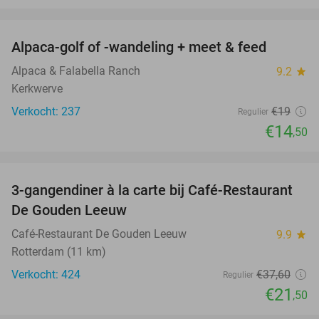
favorite_border
Alpaca-golf of -wandeling + meet & feed
24%
Alpaca & Falabella Ranch
9.2
star
Kerkwerve
Verkocht: 237
€19
Regulier
€14
,50
favorite_border
3-gangendiner à la carte bij Café-Restaurant
43%
De Gouden Leeuw
Café-Restaurant De Gouden Leeuw
9.9
star
Rotterdam (11 km)
Verkocht: 424
€37
,60
Regulier
€21
,50
favorite_border