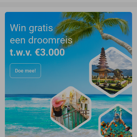
Win gratis
een droomreis
t.w.v. €3.000
Doe mee!