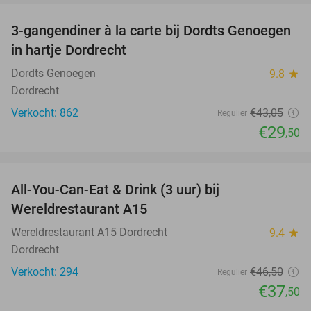
3-gangendiner à la carte bij Dordts Genoegen
31%
in hartje Dordrecht
Dordts Genoegen
9.8
star
Dordrecht
Verkocht: 862
€43
,05
Regulier
€29
,50
favorite_border
All-You-Can-Eat & Drink (3 uur) bij
19%
Wereldrestaurant A15
Wereldrestaurant A15 Dordrecht
9.4
star
Dordrecht
Verkocht: 294
€46
,50
Regulier
€37
,50