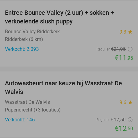
Entree Bounce Valley (2 uur) + sokken +
46%
verkoelende slush puppy
Bounce Valley Ridderkerk
9.3
star
Ridderkerk (6 km)
Verkocht: 2.093
€21
,95
Regulier
€11
,95
favorite_border
Autowasbeurt naar keuze bij Wasstraat De
29%
Walvis
Wasstraat De Walvis
9.6
star
Papendrecht (+3 locaties)
Verkocht: 146
€17
,50
Regulier
€12
,50