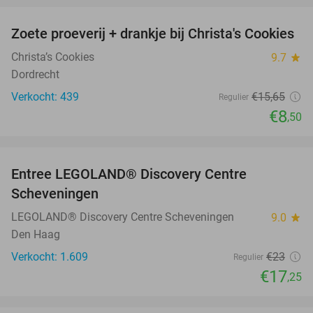
Zoete proeverij + drankje bij Christa's Cookies
46%
Christa’s Cookies
9.7
star
Dordrecht
Verkocht: 439
€15
,65
Regulier
€8
,50
favorite_border
Entree LEGOLAND® Discovery Centre
25%
Scheveningen
LEGOLAND® Discovery Centre Scheveningen
9.0
star
Den Haag
Verkocht: 1.609
€23
Regulier
€17
,25
favorite_border