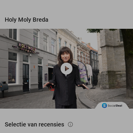
Holy Moly Breda
play_circle
Selectie van recensies
info_outlined