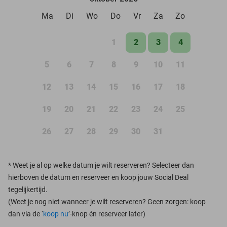
Ma
Di
Wo
Do
Vr
Za
Zo
1
2
3
4
5
6
7
8
9
10
11
12
13
14
15
16
17
18
19
20
21
22
23
24
25
26
27
28
29
30
31
*
Weet je al op welke datum je wilt reserveren? Selecteer dan
hierboven de datum en reserveer en koop jouw Social Deal
tegelijkertijd.
(Weet je nog niet wanneer je wilt reserveren? Geen zorgen: koop
dan via de ‘
koop nu
’-knop én reserveer later)