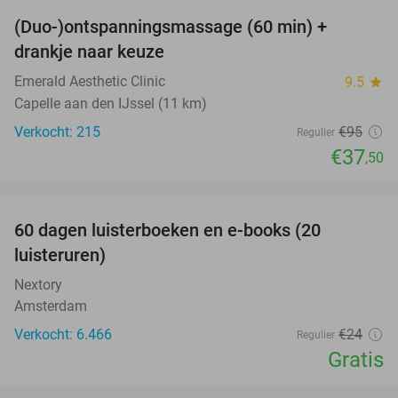
(Duo-)ontspanningsmassage (60 min) +
61%
drankje naar keuze
Emerald Aesthetic Clinic
9.5
star
Capelle aan den IJssel (11 km)
Verkocht: 215
€95
Regulier
€37
,50
favorite_border
100%
60 dagen luisterboeken en e-books (20
luisteruren)
Nextory
Amsterdam
Verkocht: 6.466
€24
Regulier
Gratis
favorite_border