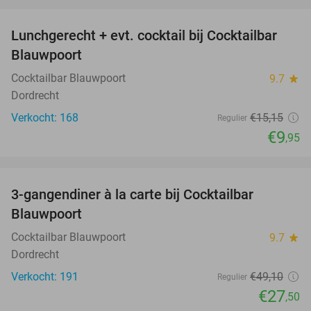
favorite_border
Lunchgerecht + evt. cocktail bij Cocktailbar
34%
Blauwpoort
Cocktailbar Blauwpoort
9.7
star
Dordrecht
Verkocht: 168
€15
,15
Regulier
€9
,95
favorite_border
3-gangendiner à la carte bij Cocktailbar
44%
Blauwpoort
Cocktailbar Blauwpoort
9.7
star
Dordrecht
Verkocht: 191
€49
,10
Regulier
€27
,50