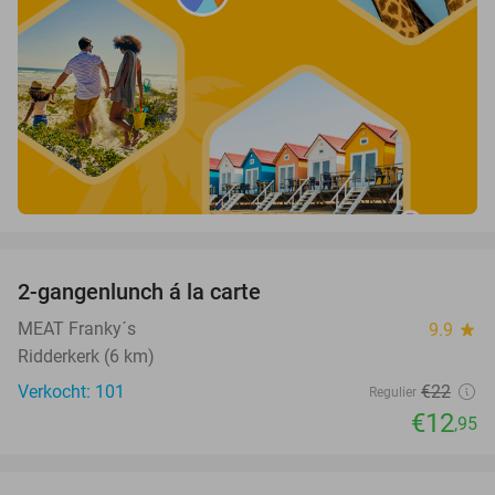
favorite_border
2-gangenlunch á la carte
41%
MEAT Franky´s
9.9
star
Ridderkerk (6 km)
Verkocht: 101
€22
Regulier
€12
,95
favorite_border