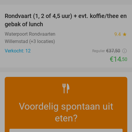
favorite_border
Rondvaart (1, 2 of 4,5 uur) + evt. koffie/thee en
61%
NEW
gebak of lunch
TODAY
Waterpoort Rondvaarten
9.4
star
Willemstad (+3 locaties)
Verkocht: 12
€37
,50
Regulier
€14
,50
Voordelig spontaan uit
eten?