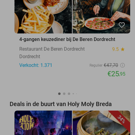
favorite_border
4-gangen keuzediner bij De Beren Dordrecht
Restaurant De Beren Dordrecht
9.5
star
Dordrecht
Verkocht: 1.371
€47
,70
Regulier
€25
,95
Deals in de buurt van Holy Moly Breda
34%