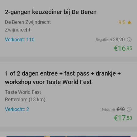
2-gangen keuzediner bij De Beren
40%
De Beren Zwijndrecht
9.5
star
Zwijndrecht
Verkocht: 110
€28
,20
Regulier
€16
,95
favorite_border
1 of 2 dagen entree + fast pass + drankje +
56%
NEW
workshop voor Taste World Fest
TODAY
Taste World Fest
Rotterdam (13 km)
Verkocht: 2
€40
Regulier
€17
,50