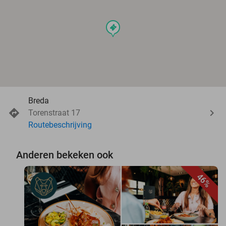
events
Breda
Torenstraat 17
Routebeschrijving
Anderen bekeken ook
46%